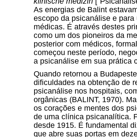
klinische medizin
["Psicanális
As energias de Balint estava
escopo da psicanálise e para
médicas. É através destes pri
como um dos pioneiros da med
posterior com médicos, forma
começou neste período, neg
a psicanálise em sua prática c
Quando retornou a Budapeste,
dificuldades na obtenção de r
psicanálise nos hospitais, c
orgânicas (BALINT, 1970). Ma
os corações e mentes dos psi
de uma clínica psicanalítica. 
desde 1915. É fundamental diz
que abre suas portas em dez