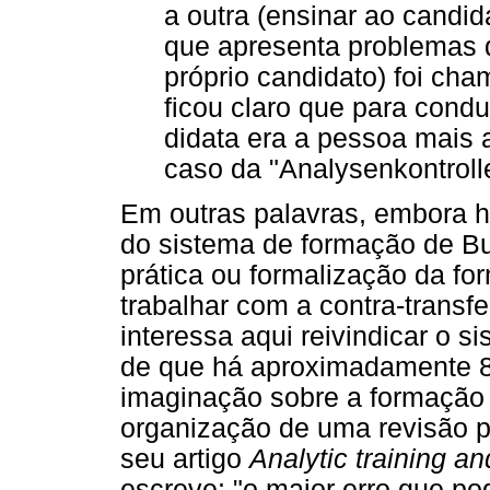
a outra (ensinar ao candi
que apresenta problemas di
próprio candidato) foi ch
ficou claro que para conduz
didata era a pessoa mais a
caso da "Analysenkontroll
Em outras palavras, embora 
do sistema de formação de B
prática ou formalização da for
trabalhar com a contra-trans
interessa aqui reivindicar o s
de que há aproximadamente 8
imaginação sobre a formação p
organização de uma revisão 
seu artigo
Analytic training an
escreve: "o maior erro que p