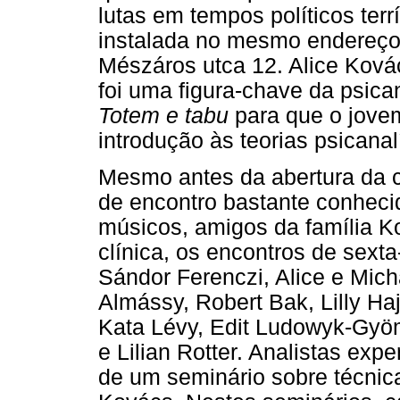
lutas em tempos políticos terr
instalada no mesmo endereço 
Mészáros utca 12. Alice Kovác
foi uma figura-chave da psica
Totem e tabu
para que o jovem
introdução às teorias psicanalí
Mesmo antes da abertura da c
de encontro bastante conhecid
músicos, amigos da família Ko
clínica, os encontros de sext
Sándor Ferenczi, Alice e Mich
Almássy, Robert Bak, Lilly Ha
Kata Lévy, Edit Ludowyk-Gyöm
e Lilian Rotter. Analistas exp
de um seminário sobre técnica