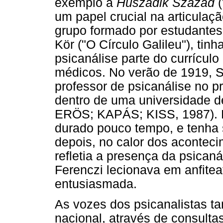
exemplo a
Huszadik Század
um papel crucial na articulaç
grupo formado por estudantes 
Kör ("O Círculo Galileu"), tinh
psicanálise parte do currículo
médicos. No verão de 1919, 
professor de psicanálise no p
dentro de uma universidade
ERÖS; KAPÁS; KISS, 1987).
durado pouco tempo, e tenha
depois, no calor dos aconteci
refletia a presença da psicaná
Ferenczi lecionava em anfitea
entusiasmada.
As vozes dos psicanalistas 
nacional, através de consulta