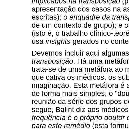
implicados na transposição
(p
apresentação dos casos na as
escritas);
o enquadre da tran
de um contexto de grupo); e
o
(isto é, o trabalho clínico-teo
usa
insights
gerados no contex
Devemos incluir aqui algumas
transposição
. Há uma metáfor
trata-se de uma metáfora ao 
que cativa os médicos, os s
imaginação. Esta metáfora é 
de forma mais simples, o "do
reunião da série dos grupos d
segue, Balint diz aos médico
frequência é o próprio doutor
para este remédio
(esta formu