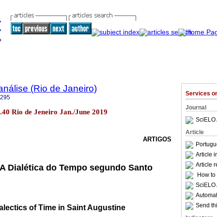
nálise (Rio de Janeiro)
Services 
6295
Journal
o.40 Rio de Jeneiro Jan./June 2019
SciELO 
Article
ARTIGOS
Portugu
Article 
Article 
 A Dialética do Tempo segundo Santo
How to c
SciELO 
Automati
Send thi
alectics of Time in Saint Augustine