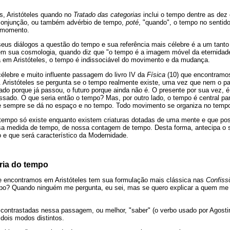
s, Aristóteles quando no
Tratado das categorias
inclui o tempo dentre as dez
onjunção, ou também advérbio de tempo,
poté
, "quando", o tempo no sentid
e momento.
seus diálogos a questão do tempo e sua referência mais célebre é a um tan
tém sua cosmologia, quando diz que "o tempo é a imagem móvel da eternidade"
em Aristóteles, o tempo é indissociável do movimento e da mudança.
élebre e muito influente passagem do livro IV da
Física
(10) que encontramos
o. Aristóteles se pergunta se o tempo realmente existe, uma vez que nem o p
ado porque já passou, o futuro porque ainda não é. O presente por sua vez,
sado. O que seria então o tempo? Mas, por outro lado, o tempo é central para
e sempre se dá no espaço e no tempo. Todo movimento se organiza no temp
o tempo só existe enquanto existem criaturas dotadas de uma mente e que p
sa medida de tempo, de nossa contagem de tempo. Desta forma, antecipa o s
e que será característico da Modernidade.
oria do tempo
e encontramos em Aristóteles tem sua formulação mais clássica nas
Confiss
po? Quando ninguém me pergunta, eu sei, mas se quero explicar a quem me p
contrastadas nessa passagem, ou melhor, "saber" (o verbo usado por Agost
dois modos distintos.