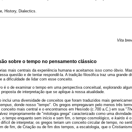
, History, Dialectics.
Vita brev
ussão sobre o tempo no pensamento clássico
ias mais centrais da experiência humana e aceitamos isso como óbvio. Ma
essa questão e de tentar respondê-la. A tradição filosófica traz uma grande d
e a dificuldade de lidar com esse conceito.
vo é o de examinar o tempo em uma perspectiva conceitual, explorando algu
proposta de interpretação que se aplique à nossa atualidade.
 inclui uma diversidade de conceitos que foram traduzidos mais genericamen
tempus
, donde nosso "tempo". Os gregos empregavam pelo menos três termo
 conceito mais central e o encontramos em Hesíodo (c.700 a.C.) em sua "
Th
lvez impropriamente de "mitologia grega" caracterizado como uma divindade
, o tempo enquanto sem início e sem fim, o tempo cosmológico, e
kairós
é o
difícil de interpretar, os gregos teriam um conceito circular de tempo, no se
m de fim, de Criação ou de fim dos tempos, a escatologia, que o Cristianism