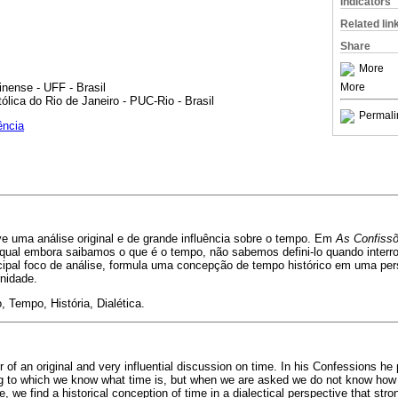
Indicators
Related lin
Share
More
nense - UFF - Brasil
More
ólica do Rio de Janeiro - PUC-Rio - Brasil
Permali
ência
e uma análise original e de grande influência sobre o tempo. Em
As Confiss
qual embora saibamos o que é o tempo, não sabemos defini-lo quando inter
cipal foco de análise, formula uma concepção de tempo histórico em uma pers
nidade.
 Tempo, História, Dialética.
r of an original and very influential discussion on time. In his Confessions h
g to which we know what time is, but when we are asked we do not know how to
, we find a historical conception of time in a dialectical perspective that str