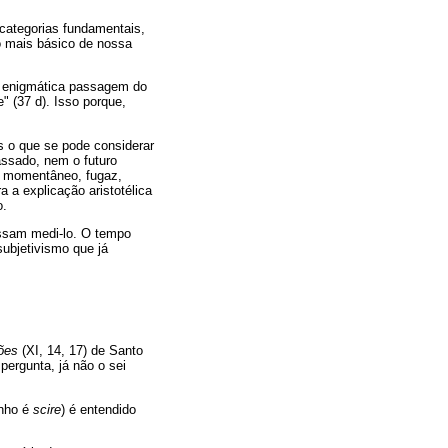
 categorias fundamentais,
o mais básico de nossa
to enigmática passagem do
 (37 d). Isso porque,
 o que se pode considerar
assado, nem o futuro
 é momentâneo, fugaz,
 a explicação aristotélica
o.
ossam medi-lo. O tempo
ubjetivismo que já
ões
(XI, 14, 17) de Santo
ergunta, já não o sei
inho é
scire
) é entendido