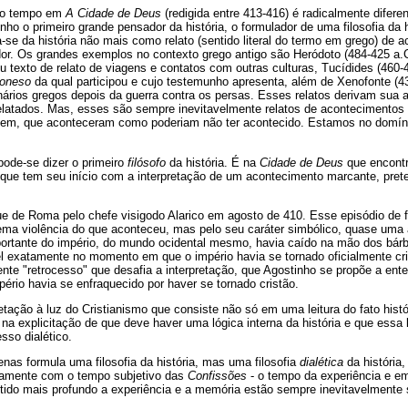
 do tempo em
A Cidade de Deus
(redigida entre 413-416) é radicalmente difer
nho o primeiro grande pensador da história, o formulador de uma filosofia da h
ta-se da história não mais como relato (sentido literal do termo em grego) de
or. Os grandes exemplos no contexto grego antigo são Heródoto (484-425 a.
u texto de relato de viagens e contatos com outras culturas, Tucídides (460-
poneso
da qual participou e cujo testemunho apresenta, além de Xenofonte (4
nários gregos depois da guerra contra os persas. Esses relatos derivam sua a
elatados. Mas, esses são sempre inevitavelmente relatos de acontecimentos o
em, que aconteceram como poderiam não ter acontecido. Estamos no domínio
 pode-se dizer o primeiro
filósofo
da história. É na
Cidade de Deus
que encont
a, que tem seu início com a interpretação de um acontecimento marcante, pret
e de Roma pelo chefe visigodo Alarico em agosto de 410. Esse episódio de fo
ema violência do que aconteceu, mas pelo seu caráter simbólico, quase uma 
ortante do império, do mundo ocidental mesmo, havia caído na mão dos bárb
l exatamente no momento em que o império havia se tornado oficialmente cr
nte "retrocesso" que desafia a interpretação, que Agostinho se propõe a enten
pério havia se enfraquecido por haver se tornado cristão.
etação à luz do Cristianismo que consiste não só em uma leitura do fato histó
a explicitação de que deve haver uma lógica interna da história e que essa 
so dialético.
nas formula uma filosofia da história, mas uma filosofia
dialética
da história
retamente com o tempo subjetivo das
Confissões
- o tempo da experiência e em
do mais profundo a experiência e a memória estão sempre inevitavelmente s