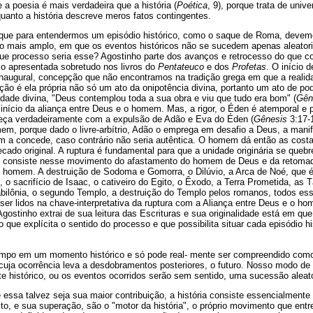
e a poesia é mais verdadeira que a história (
Poética
, 9), porque trata de uni
anto a história descreve meros fatos contingentes.
 que para entendermos um episódio histórico, como o saque de Roma, devem
o mais amplo, em que os eventos históricos não se sucedem apenas aleator
ue processo seria esse? Agostinho parte dos avanços e retrocesso do que cons
omo apresentada sobretudo nos livros do
Pentateuco
e dos
Profetas
. O início d
o inaugural, concepção que não encontramos na tradição grega em que a reali
iação é ela própria não só um ato da onipotência divina, portanto um ato de po
dade divina, "Deus contemplou toda a sua obra e viu que tudo era bom" (
Gên
início da aliança entre Deus e o homem. Mas, a rigor, o Éden é atemporal e po
meça verdadeiramente com a expulsão de Adão e Eva do Éden (
Gênesis
3:17-1
em, porque dado o livre-arbítrio, Adão o emprega em desafio a Deus, a manif
 a concede, caso contrário não seria autêntica. O homem dá então as cost
do original. A ruptura é fundamental para que a unidade originária se quebr
to, consiste nesse movimento do afastamento do homem de Deus e da retoma
homem. A destruição de Sodoma e Gomorra, o Dilúvio, a Arca de Noé, que 
, o sacrifício de Isaac, o cativeiro do Egito, o Êxodo, a Terra Prometida, as
abilônia, o segundo Templo, a destruição do Templo pelos romanos, todos ess
er lidos na chave-interpretativa da ruptura com a Aliança entre Deus e o 
gostinho extrai de sua leitura das Escrituras e sua originalidade está em que
 que explícita o sentido do processo e que possibilita situar cada episódio h
empo em um momento histórico e só pode real- mente ser compreendido como
 cuja ocorrência leva a desdobramentos posteriores, o futuro. Nosso modo d
e histórico, ou os eventos ocorridos serão sem sentido, uma sucessão aleató
 essa talvez seja sua maior contribuição, a história consiste essencialmente
lito, e sua superação, são o "motor da história", o próprio movimento que ent