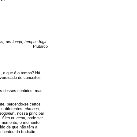
is, ars longa, tempus fugit.
Plutarco
s, o que é o tempo? Há
iversidade de conceitos
ns desses sentidos, mas
te, perdendo-se certos
s diferentes:
chronus,
eogonia
", nossa principal
.
Aien
ou
aeon
, pode ser
 momento, o momento
ntido de que não têm a
o herdou da tradição