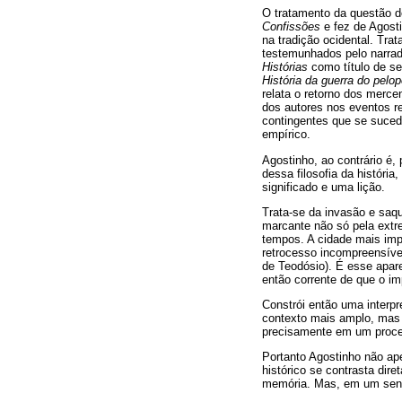
O tratamento da questão
Confissões
e fez de Agosti
na tradição ocidental. Tra
testemunhados pelo narrad
Histórias
como título de se
História da guerra do pelo
relata o retorno dos merce
dos autores nos eventos r
contingentes que se suced
empírico.
Agostinho, ao contrário é,
dessa filosofia da históri
significado e uma lição.
Trata-se da invasão e saqu
marcante não só pela extr
tempos. A cidade mais imp
retrocesso incompreensíve
de Teodósio). É esse apare
então corrente de que o im
Constrói então uma interpr
contexto mais amplo, mas n
precisamente em um proces
Portanto Agostinho não ape
histórico se contrasta di
memória. Mas, em um senti