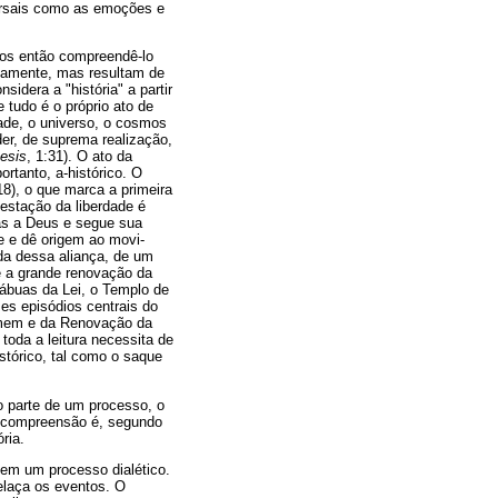
versais como as emoções e
os então compreendê-lo
iamente, mas resultam de
idera a "história" a partir
e tudo é o próprio ato de
dade, o universo, o cosmos
der, de suprema realização,
esis
, 1:31). O ato da
rtanto, a-histórico. O
8), o que marca a primeira
estação da liberdade é
as a Deus e segue sua
e e dê origem ao movi-
da dessa aliança, de um
é a grande renovação da
 Tábuas da Lei, o Templo de
es episódios centrais do
homem e da Renovação da
 toda a leitura necessita de
istórico, tal como o saque
 parte de um processo, o
e compreensão é, segundo
ria.
 em um processo dialético.
relaça os eventos. O