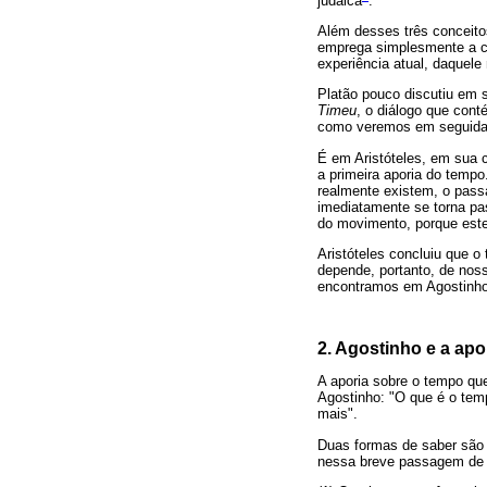
judaica
.
Além desses três conceito
emprega simplesmente a c
experiência atual, daquel
Platão pouco discutiu em 
Timeu
, o diálogo que con
como veremos em seguida 
É em Aristóteles, em sua c
a primeira aporia do temp
realmente existem, o pass
imediatamente se torna pas
do movimento, porque est
Aristóteles concluiu que 
depende, portanto, de nos
encontramos em Agostinho 
2. Agostinho e a ap
A aporia sobre o tempo qu
Agostinho: "O que é o tem
mais".
Duas formas de saber são 
nessa breve passagem de 