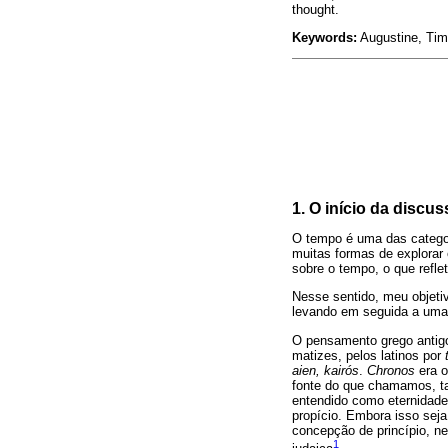
thought.
Keywords:
Augustine, Time
1. O início da disc
O tempo é uma das categor
muitas formas de explorar 
sobre o tempo, o que reflet
Nesse sentido, meu objeti
levando em seguida a uma 
O pensamento grego antigo
matizes, pelos latinos por
aien, kairós
.
Chronos
era o
fonte do que chamamos, ta
entendido como eternidade
propício. Embora isso seja 
concepção de princípio, ne
1