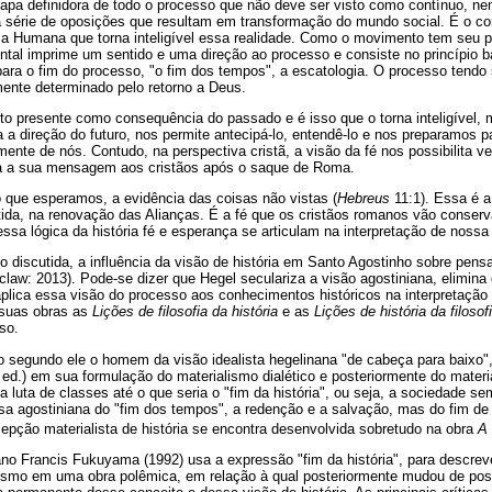
etapa definidora de todo o processo que não deve ser visto como contínuo, n
érie de oposições que resultam em transformação do mundo social. É o con
e a Humana que torna inteligível essa realidade. Como o movimento tem seu p
ntal imprime um sentido e uma direção ao processo e consiste no princípio b
 para o fim do processo, "o fim dos tempos", a escatologia. O processo tendo 
lmente determinado pelo retorno a Deus.
presente como consequência do passado e é isso que o torna inteligível,
a a direção do futuro, nos permite antecipá-lo, entendê-lo e nos preparamos pa
mente de nós. Contudo, na perspectiva cristã, a visão da fé nos possibilita v
a a sua mensagem aos cristãos após o saque de Roma.
o que esperamos, a evidência das coisas não vistas (
Hebreus
11:1). Essa é a 
ida, na renovação das Alianças. É a fé que os cristãos romanos vão conse
a lógica da história fé e esperança se articulam na interpretação de nossa 
o discutida, a influência da visão de história em Santo Agostinho sobre pen
law: 2013). Pode-se dizer que Hegel seculariza a visão agostiniana, elimina 
aplica essa visão do processo aos conhecimentos históricos na interpretação 
 suas obras as
Lições de filosofia da história
e as
Lições de história da filosof
so.
o segundo ele o homem da visão idealista hegelinana "de cabeça para baixo"
 ed.) em sua formulação do materialismo dialético e posteriormente do materia
a luta de classes até o que seria o "fim da história", ou seja, a sociedade se
osa agostiniana do "fim dos tempos", a redenção e a salvação, mas do fim de
cepção materialista de história se encontra desenvolvida sobretudo na obra
A 
ano Francis Fukuyama (1992) usa a expressão "fim da história", para descre
ismo em uma obra polêmica, em relação à qual posteriormente mudou de posi