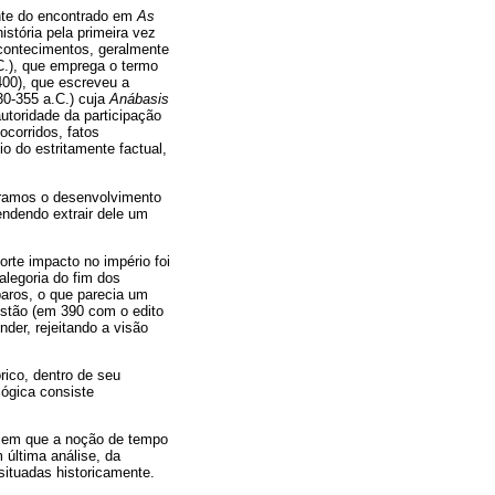
ente do encontrado em
As
istória pela primeira vez
 acontecimentos, geralmente
C.), que emprega o termo
400), que escreveu a
30-355 a.C.) cuja
Anábasis
utoridade da participação
corridos, fatos
 do estritamente factual,
ramos o desenvolvimento
endendo extrair dele um
rte impacto no império foi
alegoria do fim dos
aros, o que parecia um
istão (em 390 com o edito
der, rejeitando a visão
rico, dentro de seu
lógica consiste
, em que a noção de tempo
 última análise, da
ituadas historicamente.