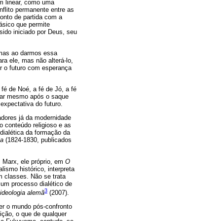
em linear, como uma
flito permanente entre as
onto de partida com a
ásico que permite
sido iniciado por Deus, seu
 mas ao darmos essa
ra ele, mas não alterá-lo,
er o futuro com esperança
fé de Noé, a fé de Jó, a fé
rvar mesmo após o saque
expectativa do futuro.
sadores já da modernidade
o conteúdo religioso e as
dialética da formação da
ia
(1824-1830, publicados
, Marx, ele próprio, em
O
lismo histórico, interpreta
m classes. Não se trata
 um processo dialético de
3
ideologia alemã
(2007).
ver o mundo pós-confronto
ção, o que de qualquer