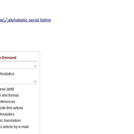
on Demand
Analytics
ese (pdf)
in xml format
references
ite this article
Analytics
c translation
s article by e-mail