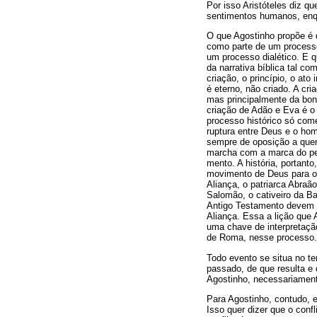
Por isso Aristóteles diz qu
sentimentos humanos, enqu
O que Agostinho propõe é
como parte de um process
um processo dialético. E q
da narrativa bíblica tal c
criação, o princípio, o at
é eterno, não criado. A cr
mas principalmente da bon
criação de Adão e Eva é o 
processo histórico só co
ruptura entre Deus e o hom
sempre de oposição a quem
marcha com a marca do peca
mento. A história, portan
movimento de Deus para o 
Aliança, o patriarca Abraão
Salomão, o cativeiro da B
Antigo Testamento devem s
Aliança. Essa a lição que A
uma chave de interpretação
de Roma, nesse processo.
Todo evento se situa no t
passado, de que resulta e
Agostinho, necessariament
Para Agostinho, contudo, e
Isso quer dizer que o conf