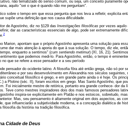
ntuitivo, não tematizado do senso comum, ou seja, um conceito puramente op
iana, aquilo "sei o que é quando não me perguntam".
tico sobre o tempo em que essa pergunta que nos leva a refletir, explicita entã
que supõe uma definição que nos causa dificuldade.
itor de Agostinho, diz no §129 das
Investigações filosóficas
por vezes aquilo 
 definir, dar as características essenciais de algo, pode ser extremamente difíc
2
e.
 Marion, apontam que o próprio Agostinho apresenta uma solução para essa 
me dar mais atenção à aporia do que à sua solução. O tempo, diz ele, entã
empo, enquanto a sentimos" (
cum sentiendo metimur
) (XI, 16, 21). Sentim
 sentimento que podemos medi-lo. Para Agostinho, então, o tempo é eminent
o no que se refere a esse pensador e a seu período
nde pensador do ocidente latino. A filosofia fôra até então grega, não só por 
diterrâneo e por seu desenvolvimento em Alexandria nos séculos seguintes,
rio conceitual filosófico é grego, e em grande parte ainda o é hoje. Os princip
.C.) a Plotino (séc. II), foram escritos em grego. Mas Santo Agostinho, que p
im. Foi inicialmente mestre de retórica, portanto era grande conhece- dor da 
vos. Teve como mestres inspiradores dois dos mais famosos pensadores latin
 Agostinho inspira-se explicitamente em Platão e nos estoicos, sobretudo, ma
anterior. Mas, seu pensamento é altamente original em dois aspectos, as co
de, que influenciarão a subjetividade moderna, e a concepção dialética de his
filosofia da história na tradição filosófica.
 na
Cidade de Deus