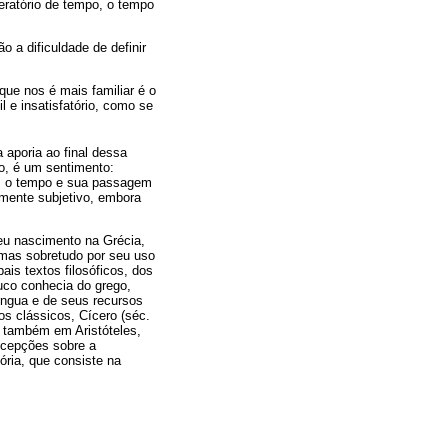
eratório de tempo, o tempo
o a dificuldade de definir
que nos é mais familiar é o
il e insatisfatório, como se
aporia ao final dessa
o, é um sentimento:
os o tempo e sua passagem
emente subjetivo, embora
seu nascimento na Grécia,
 mas sobretudo por seu uso
ais textos filosóficos, dos
ouco conhecia do grego,
língua e de seus recursos
os clássicos, Cícero (séc.
s também em Aristóteles,
ncepções sobre a
tória, que consiste na