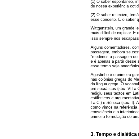
(1) O saber espontâneo, i
de nossa experiência cotid
(2) O saber reflexivo, temá
esse conceito. É o saber 
Wittgenstein, um grande le
mais difícil de explicar. E
isso sempre nos escapass
Alguns comentadores, como
passagem, embora se costu
"medimos a passagem do t
e é apenas a partir desse
esse termo seja anacrônic
Agostinho é o primeiro gra
nas colônias gregas do Me
da língua grega. O vocabulá
pré-socráticos (séc. VII a
redigiu seus textos em Lat
estilísticos e argumentati
I a.C.) e Sêneca (séc. I).
como vimos na referência 
consciência e a interiorida
primeira formulação de uma 
3. Tempo e dialética