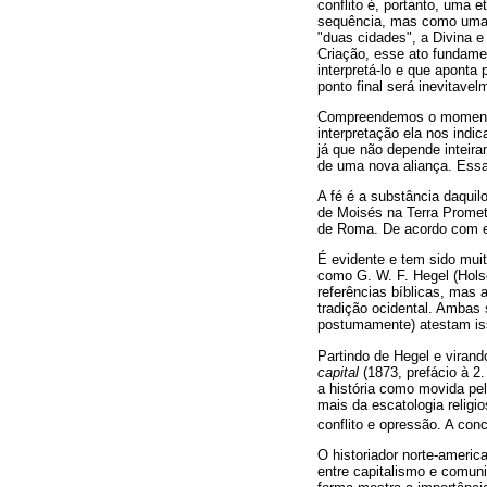
conflito é, portanto, uma 
sequência, mas como uma s
"duas cidades", a Divina 
Criação, esse ato fundame
interpretá-lo e que aponta
ponto final será inevitave
Compreendemos o momento 
interpretação ela nos indic
já que não depende inteira
de uma nova aliança. Ess
A fé é a substância daquil
de Moisés na Terra Promet
de Roma. De acordo com ess
É evidente e tem sido muit
como G. W. F. Hegel (Holsc
referências bíblicas, mas 
tradição ocidental. Ambas
postumamente) atestam is
Partindo de Hegel e virand
capital
(1873, prefácio à 2.
a história como movida pel
mais da escatologia religi
conflito e opressão. A con
O historiador norte-americ
entre capitalismo e comun