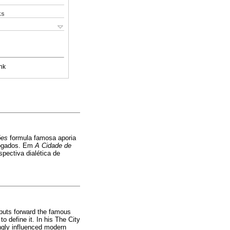
ks
nk
ões
formula famosa aporia
rogados. Em
A Cidade de
pectiva dialética de
e puts forward the famous
 define it. In his The City
ongly influenced modern