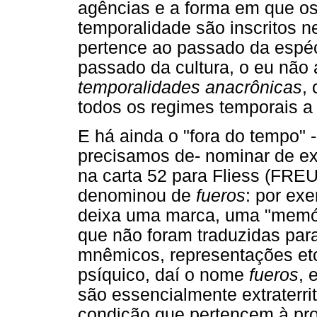
agências e a forma em que os 
temporalidade são inscritos ne
pertence ao passado da espéc
passado da cultura, o eu não
temporalidades anacrônicas
,
todos os regimes temporais a 
E há ainda o "fora do tempo" 
precisamos de- nominar de ex
na carta 52 para Fliess (FR
denominou de
fueros
: por ex
deixa uma marca, uma "memór
que não foram traduzidas par
mnêmicos, representações etc
psíquico, daí o nome
fueros
, 
são essencialmente extraterri
condição que pertencem à pr