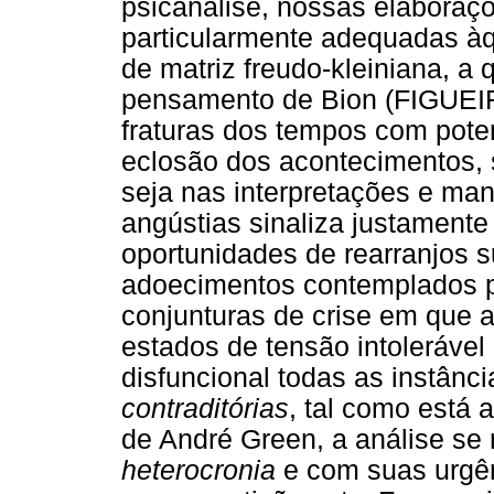
psicanálise, nossas elaboraç
particularmente adequadas àq
de matriz freudo-kleiniana, a
pensamento de Bion (FIGU
fraturas dos tempos com pote
eclosão dos acontecimentos, s
seja nas interpretações e man
angústias sinaliza justamente 
oportunidades de rearranjos s
adoecimentos contemplados p
conjunturas de crise em que 
estados de tensão intolerável
disfuncional todas as instân
contraditórias
, tal como está 
de André Green, a análise se 
heterocronia
e com suas urgênc