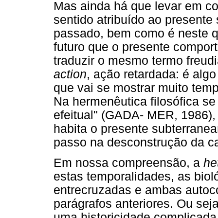
Mas ainda há que levar em c
sentido atribuído ao presente
passado, bem como é neste q
futuro que o presente comport
traduzir o mesmo termo freud
action
, ação retardada: é alg
que vai se mostrar muito temp
Na hermenêutica filosófica se
efeitual" (GADA- MER, 1986),
habita o presente subterrane
passo na desconstrução da ca
Em nossa compreensão, a
he
estas temporalidades, as bioló
entrecruzadas e ambas autocon
parágrafos anteriores. Ou seja
uma historicidade complicada