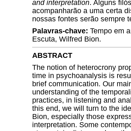
and interpretation
. Alguns fil
acompanharão a uma certa dis
nossas fontes serão sempre te
Palavras-chave:
Tempo em aná
Escuta, Wilfred Bion.
ABSTRACT
The notion of heterocrony pro
time in psychoanalysis is res
brief communication. Our main
understanding of the temporali
practices, in listening and anal
this end, we will turn to the i
Bion, especially those expres
interpretation. Some contemp