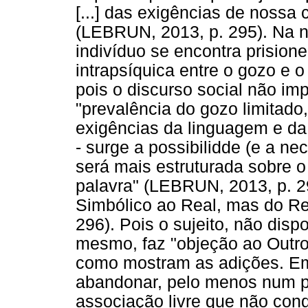
[...] das exigências de nossa 
(LEBRUN, 2013, p. 295). Na n
indivíduo se encontra prision
intrapsíquica entre o gozo e 
pois o discurso social não im
"prevalência do gozo limitado
exigências da linguagem e da
- surge a possibilidde (e a n
será mais estruturada sobre 
palavra" (LEBRUN, 2013, p. 29
Simbólico ao Real, mas do Re
296). Pois o sujeito, não dis
mesmo, faz "objeção ao Outr
como mostram as adições. Em
abandonar, pelo menos num 
associação livre que não con