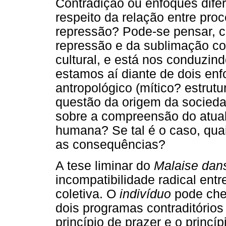
Contradição ou enfoques dife
respeito da relação entre proc
repressão? Pode-se pensar, c
repressão e da sublimação co
cultural, e está nos conduzin
estamos aí diante de dois enf
antropológico (mítico? estrutu
questão da origem da socieda
sobre a compreensão do atual
humana? Se tal é o caso, qua
as consequências?
A tese liminar do
Malaise dans
incompatibilidade radical entr
coletiva. O
indivíduo
pode cheg
dois programas contraditórios
princípio de prazer e o princíp