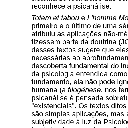
reconhece a psicanálise.
Totem et tabou
e
L'homme Moïs
primeiro e o último de uma sé
atribuiu às aplicações não-m
fizessem parte da doutrina (J
desses textos sugere que ele
necessárias ao aprofundament
descoberta fundamental do inc
da psicologia entendida como 
fundamento, ela não pode igno
humana (a
filogênese
, nos te
psicanálise é pensada sobret
"existenciais". Os textos ditos
são simples aplicações, mas 
subjetividade à luz da Psicol