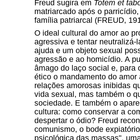
Freud sugira em
Totem et tab
matriarcado após o parricídio
família patriarcal (FREUD, 19
O ideal cultural do amor ao p
agressiva e tentar neutralizá-
ajuda e um objeto sexual poss
agressão e ao homicídio. A p
âmago do laço social e, para c
ético o mandamento do amor a
relações amorosas inibidas qua
vida sexual, mas também o q
sociedade. E também o apare
cultura: como conservar a c
despertar o ódio? Freud recon
comunismo, o bode expiatório
psicológica das massas", uma 