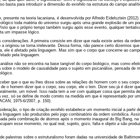
sso basta para introduzir a dimensão do
exnihilo
na estrutura do campo analít
o
, presente na teoria lacaniana, é desenvolvida por Alfredo Eidelsztein (2012)
lógico toda matéria do universo surgiu após uma grande explosão de um pon
Visto que o próprio tempo também surgiu após esse evento, qualquer tentativ
nta um impasse lógico.
 considerações. A primeira consiste em dizer que nada existe antes da ordem 
 a originou se torna irrelevante. Dessa forma, não parece certo dizermos que 
da, ele é afetado pela linguagem. Mas sim que o corpo que concerne ao camp
etado pela linguagem.
análise não se encontra na base tangível do corpo biológico, mas como efeit
a sobre o modelo de causalidade para o sujeito em psicanálise, pensada de 
ológico.
ceber que o que eu lhes disse sobre as relações do homem com o seu corpo
o de o homem dizer que o corpo, seu corpo, ele o tem. Dizer seu já é dizer que
ralmente, um móvel. Isso nada tem a ver com qualquer coisa que permita def
ua vez, só se define de modo correto na medida em que é representado por um 
(LACAN, 1975-6/2007, p. 150).
ideração, o tipo de criação
exnihilo
estabelece um momento inicial a partir d
linguagem são produzidos pelo jogo combinatório da ordem simbólica. Ass
mada pela combinação de átomos após o momento inaugural do Big Bang, na t
 ocupam esse momento, no qual real, sujeito, gozo, falta e objeto
a
são produz
e palestras sobre o estruturalismo foram dadas na universidade de Baltimor