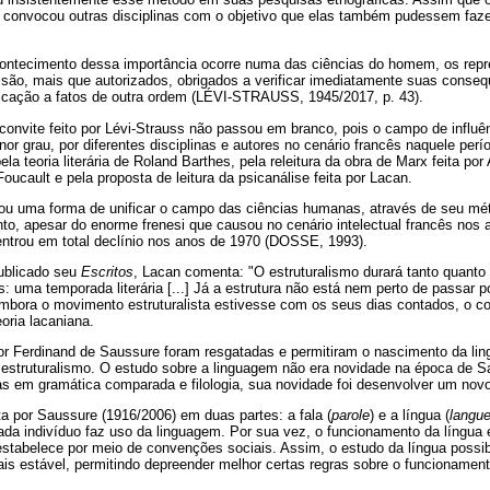
e convocou outras disciplinas com o objetivo que elas também pudessem fa
ntecimento dessa importância ocorre numa das ciências do homem, os repr
s são, mais que autorizados, obrigados a verificar imediatamente suas conse
licação a fatos de outra ordem (LÉVI-STRAUSS, 1945/2017, p. 43).
onvite feito por Lévi-Strauss não passou em branco, pois o campo de influên
r grau, por diferentes disciplinas e autores no cenário francês naquele perío
la teoria literária de Roland Barthes, pela releitura da obra de Marx feita por
ucault e pela proposta de leitura da psicanálise feita por Lacan.
tou uma forma de unificar o campo das ciências humanas, através de seu mé
nto, apesar do enorme frenesi que causou no cenário intelectual francês no
entrou em total declínio nos anos de 1970 (DOSSE, 1993).
ublicado seu
Escritos
, Lacan comenta: "O estruturalismo durará tanto quanto
 uma temporada literária [...] Já a estrutura não está nem perto de passar p
mbora o movimento estruturalista estivesse com os seus dias contados, o co
oria lacaniana.
r Ferdinand de Saussure foram resgatadas e permitiram o nascimento da lingu
 estruturalismo. O estudo sobre a linguagem não era novidade na época de S
as em gramática comparada e filologia, sua novidade foi desenvolver um nov
a por Saussure (1916/2006) em duas partes: a fala (
parole
) e a língua (
langu
da indivíduo faz uso da linguagem. Por sua vez, o funcionamento da língua 
 estabelece por meio de convenções sociais. Assim, o estudo da língua possi
is estável, permitindo depreender melhor certas regras sobre o funcionamen