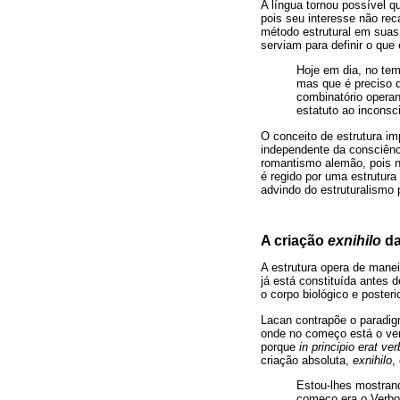
A língua tornou possível q
pois seu interesse não rec
método estrutural em suas
serviam para definir o que
Hoje em dia, no te
mas que é preciso di
combinatório operan
estatuto ao inconsc
O conceito de estrutura im
independente da consciênc
romantismo alemão, pois n
é regido por uma estrutura
advindo do estruturalismo 
A criação
exnihilo
da
A estrutura opera de manei
já está constituída antes 
o corpo biológico e poster
Lacan contrapõe o paradig
onde no começo está o ver
porque
in principio erat ve
criação absoluta,
exnihilo
,
Estou-lhes mostran
começo era o Verbo,