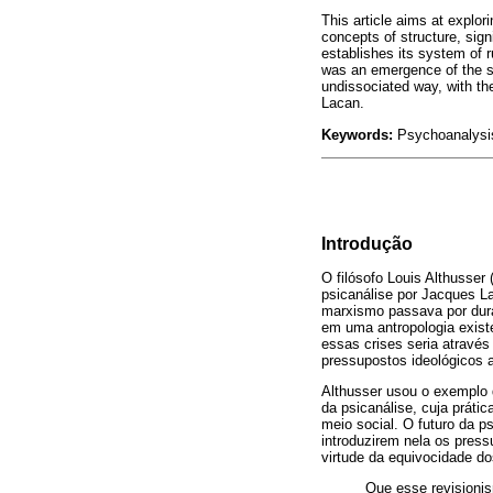
This article aims at explor
concepts of structure, sign
establishes its system of r
was an emergence of the sub
undissociated way, with th
Lacan.
Keywords:
Psychoanalysis,
Introdução
O filósofo Louis Althusser 
psicanálise por Jacques L
marxismo passava por duras
em uma antropologia existe
essas crises seria através
pressupostos ideológicos al
Althusser usou o exemplo d
da psicanálise, cuja práti
meio social. O futuro da p
introduzirem nela os press
virtude da equivocidade do
Que esse revisionis