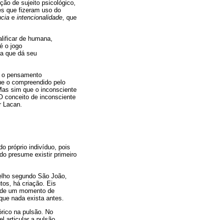
ção de sujeito psicológico,
es que fizeram uso do
ncia
e
intencionalidade
, que
lificar de humana,
é o jogo
ra que dá seu
am o pensamento
ue o compreendido pelo
Mas sim que o inconsciente
O conceito de inconsciente
r Lacan.
o próprio indivíduo, pois
do presume existir primeiro
gelho segundo São João,
os, há criação. Eis
e de um momento de
ue nada exista antes.
órico na pulsão. No
l articular a pulsão