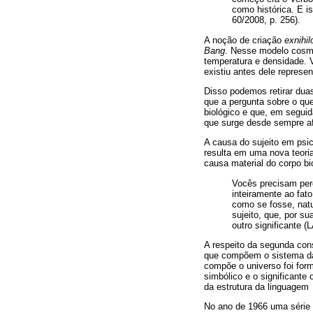
como histórica. E i
60/2008, p. 256).
A noção de criação
exnihil
Bang
. Nesse modelo cosmo
temperatura e densidade. 
existiu antes dele represe
Disso podemos retirar duas
que a pergunta sobre o que
biológico e que, em segui
que surge desde sempre af
A causa do sujeito em psic
resulta em uma nova teori
causa material do corpo bi
Vocês precisam per
inteiramente ao fat
como se fosse, natu
sujeito, que, por s
outro significante 
A respeito da segunda cons
que compõem o sistema da 
compõe o universo foi for
simbólico e o significante
da estrutura da linguagem
No ano de 1966 uma série d