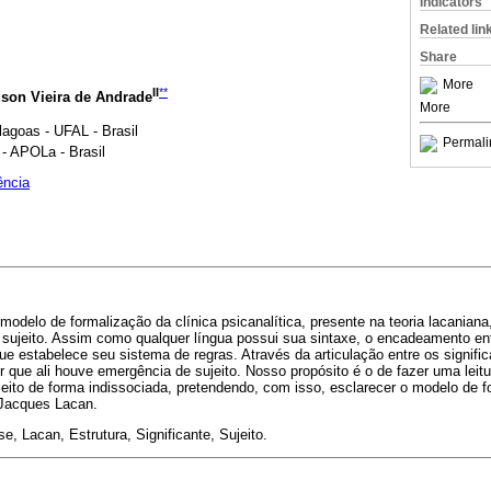
Indicators
Related lin
Share
More
II
**
son Vieira de Andrade
More
lagoas - UFAL - Brasil
Permali
- APOLa - Brasil
ência
 modelo de formalização da clínica psicanalítica, presente na teoria lacanian
 e sujeito. Assim como qualquer língua possui sua sintaxe, o encadeamento ent
e estabelece seu sistema de regras. Através da articulação entre os signifi
r que ali houve emergência de sujeito. Nosso propósito é o de fazer uma leit
sujeito de forma indissociada, pretendendo, com isso, esclarecer o modelo de f
 Jacques Lacan.
e, Lacan, Estrutura, Significante, Sujeito.