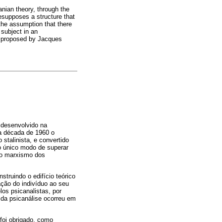
anian theory, through the
resupposes a structure that
 the assumption that there
 subject in an
as proposed by Jacques
 desenvolvido na
a década de 1960 o
stalinista, e convertido
 o único modo de superar
r o marxismo dos
truindo o edifício teórico
ação do indivíduo ao seu
los psicanalistas, por
s da psicanálise ocorreu em
foi obrigado, como