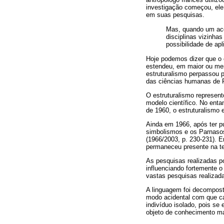
investigação começou, el
em suas pesquisas.
Mas, quando um aco
disciplinas vizinha
possibilidade de ap
Hoje podemos dizer que o c
estendeu, em maior ou meno
estruturalismo perpassou pe
das ciências humanas de Fo
O estruturalismo represen
modelo científico. No enta
de 1960, o estruturalismo 
Ainda em 1966, após ter p
simbolismos e os Parnasos:
(1966/2003, p. 230-231). E
permaneceu presente na te
As pesquisas realizadas po
influenciando fortemente o
vastas pesquisas realizad
A linguagem foi decompost
modo acidental com que ca
indivíduo isolado, pois se
objeto de conhecimento ma