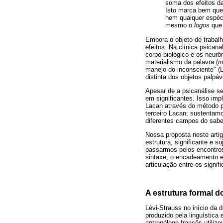
soma dos efeitos da 
Isto marca bem que,
nem qualquer espéc
mesmo o
logos
que 
Embora o objeto de trabalh
efeitos. Na clínica psican
corpo biológico e os neurô
materialismo da palavra (
m
manejo do inconsciente" (
distinta dos objetos palp
Apesar de a psicanálise se
em significantes. Isso imp
Lacan através do método p
terceiro Lacan; sustentam
diferentes campos do saber
Nossa proposta neste artig
estrutura, significante e s
passarmos pelos encontros
sintaxe, o encadeamento e
articulação entre os signi
A estrutura formal d
Lévi-Strauss no início da
produzido pela linguístic
antropólogo francês utili