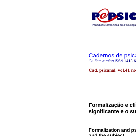
Cadernos de psica
On-line version
ISSN
1413-
Cad. psicanal. vol.41 n
Formalização e clí
significante e o su
Formalization and psy
and the subject