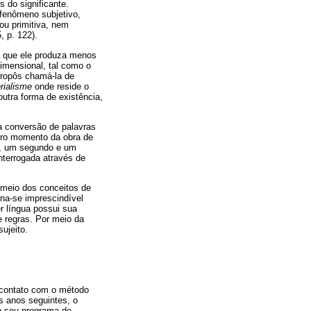
s do significante.
 fenômeno subjetivo,
ou primitiva, nem
 p. 122).
ca que ele produza menos
dimensional, tal como o
 propôs chamá-la de
rialisme
onde reside o
utra forma de existência,
la conversão de palavras
eiro momento da obra de
ro, um segundo e um
nterrogada através de
r meio dos conceitos de
orna-se imprescindível
r língua possui sua
e regras. Por meio da
ujeito.
m contato com o método
s anos seguintes, o
o seu programa de