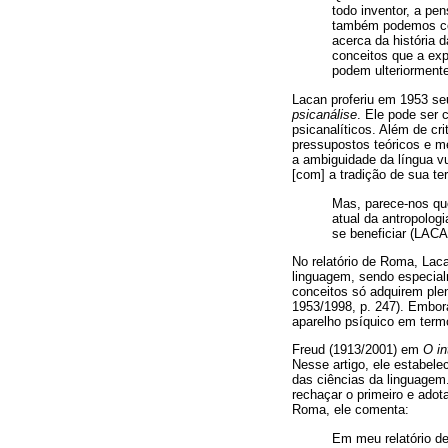
todo inventor, a pen
também podemos com
acerca da história 
conceitos que a ex
podem ulteriorment
Lacan proferiu em 1953 se
psicanálise
. Ele pode ser 
psicanalíticos. Além de cr
pressupostos teóricos e m
a ambiguidade da língua v
[com] a tradição de sua ter
Mas, parece-nos qu
atual da antropolog
se beneficiar (LACA
No relatório de Roma, Laca
linguagem, sendo especial
conceitos só adquirem ple
1953/1998, p. 247). Embora
aparelho psíquico em term
Freud (1913/2001) em
O in
Nesse artigo, ele estabel
das ciências da linguage
rechaçar o primeiro e adot
Roma, ele comenta:
Em meu relatório de