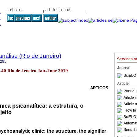
nálise (Rio de Janeiro)
Services 
6295
Journal
o.40 Rio de Jeneiro Jan./June 2019
SciELO 
Article
ARTIGOS
Portugu
Article 
Article 
nica psicanalítica: a estrutura, o
How to c
jeito
SciELO 
Automati
Send thi
choanalytic clinic: the structure, the signifier