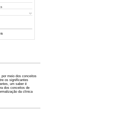
ks
nk
a, por meio dos conceitos
re os significantes
cantes, um saber é
ura dos conceitos de
ormalização da clínica