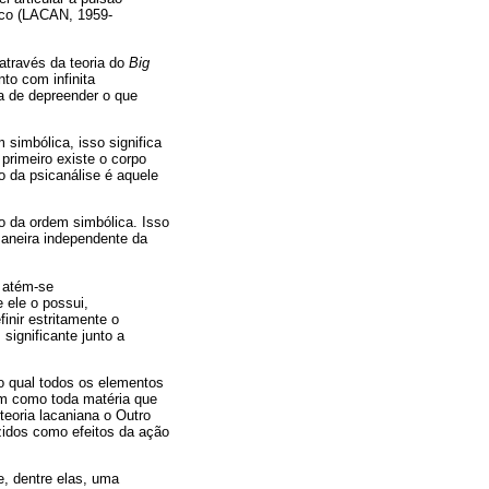
ico (LACAN, 1959-
 através da teoria do
Big
to com infinita
a de depreender o que
simbólica, isso significa
primeiro existe o corpo
o da psicanálise é aquele
o da ordem simbólica. Isso
maneira independente da
 atém-se
 ele o possui,
inir estritamente o
significante junto a
o qual todos os elementos
im como toda matéria que
eoria lacaniana o Outro
idos como efeitos da ação
e, dentre elas, uma