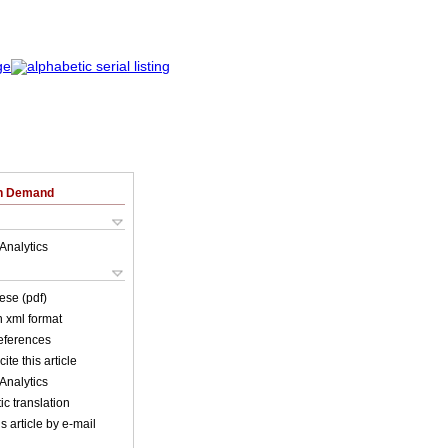
on Demand
Analytics
ese (pdf)
in xml format
references
ite this article
Analytics
c translation
s article by e-mail