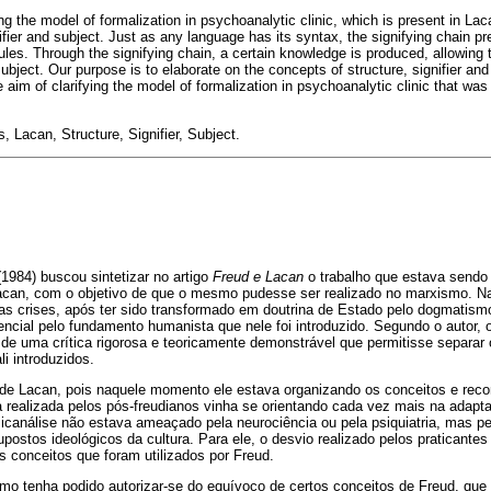
ing the model of formalization in psychoanalytic clinic, which is present in Lac
ifier and subject. Just as any language has its syntax, the signifying chain p
ules. Through the signifying chain, a certain knowledge is produced, allowing
ject. Our purpose is to elaborate on the concepts of structure, signifier and
e aim of clarifying the model of formalization in psychoanalytic clinic that w
 Lacan, Structure, Signifier, Subject.
(1984) buscou sintetizar no artigo
Freud e Lacan
o trabalho que estava sendo
acan, com o objetivo de que o mesmo pudesse ser realizado no marxismo. N
 crises, após ter sido transformado em doutrina de Estado pelo dogmatismo 
ncial pelo fundamento humanista que nele foi introduzido. Segundo o autor,
 de uma crítica rigorosa e teoricamente demonstrável que permitisse separa
i introduzidos.
e Lacan, pois naquele momento ele estava organizando os conceitos e recons
ca realizada pelos pós-freudianos vinha se orientando cada vez mais na adapt
sicanálise não estava ameaçado pela neurociência ou pela psiquiatria, mas pe
upostos ideológicos da cultura. Para ele, o desvio realizado pelos praticante
s conceitos que foram utilizados por Freud.
mo tenha podido autorizar-se do equívoco de certos conceitos de Freud, que 