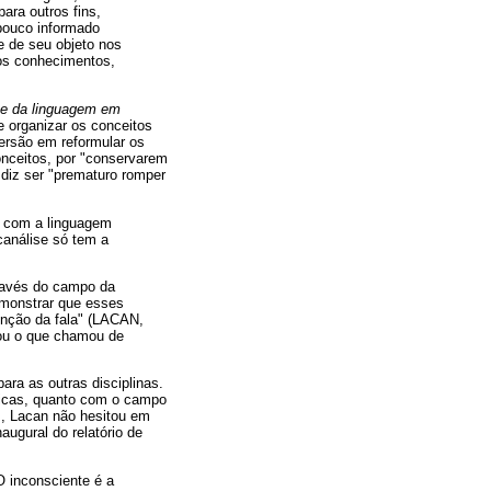
ara outros fins,
pouco informado
e de seu objeto nos
os conhecimentos,
 e da linguagem em
 organizar os conceitos
versão em reformular os
onceitos, por "conservarem
diz ser "prematuro romper
a com a linguagem
canálise só tem a
través do campo da
emonstrar que esses
unção da fala" (LACAN,
ntou o que chamou de
ara as outras disciplinas.
ógicas, quanto com o campo
, Lacan não hesitou em
ugural do relatório de
O inconsciente é a