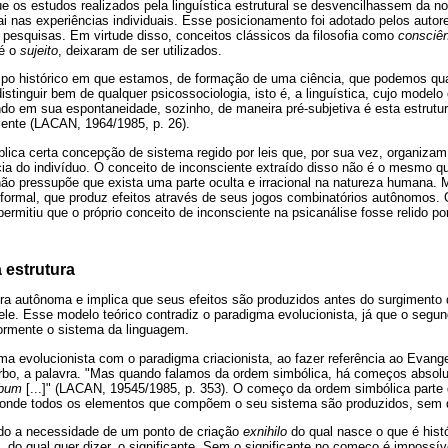
ue os estudos realizados pela linguística estrutural se desvencilhassem da no
ai nas experiências individuais. Esse posicionamento foi adotado pelos autor
 pesquisas. Em virtude disso, conceitos clássicos da filosofia como
consciê
 é o
sujeito
, deixaram de ser utilizados.
mpo histórico em que estamos, de formação de uma ciência, que podemos qua
stinguir bem de qualquer psicossociologia, isto é, a linguística, cujo modelo 
do em sua espontaneidade, sozinho, de maneira pré-subjetiva é esta estrutu
iente (LACAN, 1964/1985, p. 26).
plica certa concepção de sistema regido por leis que, por sua vez, organiz
ia do indivíduo. O conceito de inconsciente extraído disso não é o mesmo q
ão pressupõe que exista uma parte oculta e irracional na natureza humana. 
 formal, que produz efeitos através de seus jogos combinatórios autônomos. 
permitiu que o próprio conceito de inconsciente na psicanálise fosse relido po
 estrutura
ra autônoma e implica que seus efeitos são produzidos antes do surgimento d
dele. Esse modelo teórico contradiz o paradigma evolucionista, já que o segun
iormente o sistema da linguagem.
ma evolucionista com o paradigma criacionista, ao fazer referência ao Evan
bo, a palavra. "Mas quando falamos da ordem simbólica, há começos absolut
rbum
[...]" (LACAN, 19545/1985, p. 353). O começo da ordem simbólica part
 onde todos os elementos que compõem o seu sistema são produzidos, sem q
do a necessidade de um ponto de criação
exnihilo
do qual nasce o que é hist
 do qual quer dizer, o significante. Sem o significante no começo é impossíve