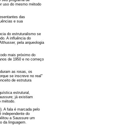
zer uso do mesmo método
esentantes das
quências e sua
cia do estruturalismo se
do. A influência do
 Althusser, pela arqueologia
todo mais próximo do
s anos de 1950 e no começo
 duram as rosas, os
orque se inscreve no real"
nceito de estrutura
ística estrutural,
aussure; já existiam
o método.
e
). A fala é marcada pelo
é independente do
bilitou a Saussure um
to da linguagem.