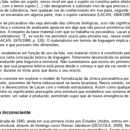
fala, sobre um sujeito, nesse nível em que o sujeito se constitui pelos efeito
 com o termo sujeito [...] não designamos o substrato vivo de que precisa o
ie de substância, nem qualquer ser do conhecimento em sua patia, segunda 
se encarnaria em alguma parte, mas o sujeito cartesiano (LACAN, 1964/1985,
o da psicanálise não seja derivado das ciências biológicas, isso não signifi
alítica o sintoma do analisante apoia-se em algo que não possui existência tri
nios. A respeito da base material com que se trabalha na psicanálise, Lacan
otérialisme
). "É, se vocês me permitem usá-lo pela primeira vez, nesse
moté
LACAN, 1975/1988, p. 126). O materialismo em termos de linguagem implica o
áveis e que possuem três dimensões.
 estabelecer em função do uso da fala, seu material clínico é constituído pe
lica certa concepção teórica de linguagem, fortemente desenvolvida no prim
roduzido pela linguística estrutural. Não sustentamos que exista um primei
os que sua proposta teórica está posta desde o começo e que ela vai sendo i
, durante os trinta anos que durou o seu ensino.
o consiste em explorar o modelo de formalização da clínica psicanalítica po
ujeito, presentes de forma indissociável na teoria lacaniana. Nesse sentido, t
 e desencontros de Lacan com o método estruturalista. Assim como qualque
ntre os significantes pressupõe uma estrutura que estabelece seu sistema d
ficantes, um saber é produzido, permitindo supor que ali houve emergência de s
o inconsciente
 década de 1940, ainda em sua primeira visita aos Estados Unidos, entrou e
a estrutural, através do fonólogo russo Roman Jakobson (DESCOLA, 2009). No
zou insistentemente esse método em suas pesquisas etnográficas. Assim que 