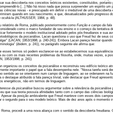
sar sua descoberta nos conceitos teóricos existentes, constituídos, portanto p
preendê-lo [...] Não há nisso nada que possa surpreender um espirito um 
das ciências novas - e preocupado em definir o irredutível de uma descoberta 
primiram quando em seu nascimento, e que, desatualizados pelo progresso d
e ocultá-la (ALTHUSSER, 1984, p. 48).
u relatório de Roma, publicado posteriormente como
Função e campo da fala
considerado como o marco fundador de seu ensino e o começo da tentativa de
iticar fortemente o modelo institucional adotado pelos pós-freudianos e sua a
etodológicos da psicanálise, Lacan questiona o uso que Freud fez de seus c
ulgar" (LACAN, 1953/1998, p. 240-241). Embora Lacan pareça hesitar quando 
minologia" (
ibidem
, p. 241), no parágrafo seguinte ele afirma que:
e esses termos só podem esclarecer-se ao estabelecermos sua equivalênci
ia ou com os mais recentes problemas da filosofia, onde, muitas vezes, a psi
N, 1953/1998, p. 241).
n organizou os conceitos da psicanálise e reconstruiu seu edifício teórico a
mente importante o papel que a fala desempenha nele. "Nossa tarefa será d
no sentido ao se orientarem num campo de linguagem, ao se ordenarem na f
 o destaque atribuído à fala pareça trivial, vale destacar que Freud aprese
os energéticos, não em termos de linguagem.
teresse da psicanálise
buscou argumentar sobre a relevância da psicanálise p
eceu que sua teoria possuía afinidades tanto com o campo das ciências biol
m. Apesar da posição ambivalente que Freud manteve com esses dois campos
ar o segundo para o seu modelo teórico. Mais de dez anos após o momento ina
 Roma, procedi a uma nova aliança com o sentido da descoberta freudiana. 