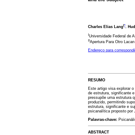
I
*
Charles Elias Lang
;
Hud
I
Universidade Federal de A
II
Apertura Para Otro Lacan 
Endereço para correspond
RESUMO
Este artigo visa explorar o
de estrutura, significante
pressupõe uma estrutura qu
produzido, permitindo supo
estrutura, significante e 
psicanalítica proposto por
Palavras-chave:
Psicanális
ABSTRACT