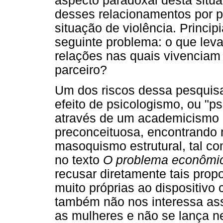
aspecto paradoxal desta situ
desses relacionamentos por p
situação de violência. Princi
seguinte problema: o que le
relações nas quais vivenciam 
parceiro?
Um dos riscos dessa pesquisa
efeito de psicologismo, ou "psi
através de um academicismo o
preconceituosa, encontrando 
masoquismo estrutural, tal c
no texto
O problema econômi
recusar diretamente tais pro
muito próprias ao dispositivo c
também não nos interessa ass
as mulheres e não se lança n