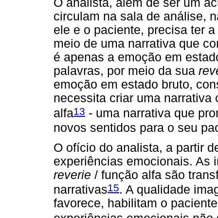
O analista, além de ser um 
circulam na sala de análise, n
ele e o paciente, precisa ter
meio de uma narrativa que co
é apenas a emoção em estado 
palavras, por meio da sua
rev
emoção em estado bruto, cons
necessita criar uma narrativa 
13
alfa
- uma narrativa que pr
novos sentidos para o seu pa
O ofício do analista, a partir
experiências emocionais. As
reverie
/ função alfa são tran
15
narrativas
. A qualidade ima
favorece, habilitam o pacient