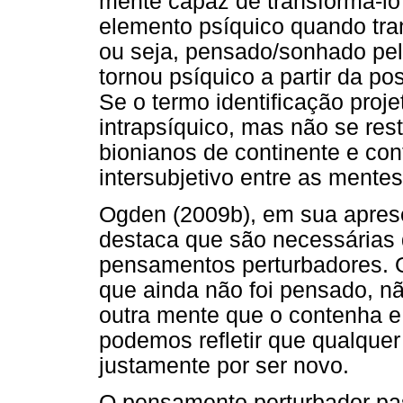
mente capaz de transformá-lo
elemento psíquico quando tran
ou seja, pensado/sonhado pelo
tornou psíquico a partir da po
Se o termo identificação projet
intrapsíquico, mas não se res
bionianos de continente e cont
intersubjetivo entre as mente
Ogden (2009b), em sua aprese
destaca que são necessárias
pensamentos perturbadores. 
que ainda não foi pensado, n
outra mente que o contenha e 
podemos refletir que qualque
justamente por ser novo.
O pensamento perturbador pas