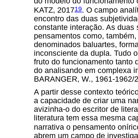
do modelo do funcionamento 
19
KATZ, 2017
. O campo analí
encontro das duas subjetivida
constante interação. As duas
pensamentos como, também, l
denominados baluartes, forma
inconsciente da dupla. Tudo 
fruto do funcionamento tanto
do analisando em complexa 
BARANGER, W., 1961-1962/2
A partir desse contexto teóri
a capacidade de criar uma nar
avizinha-o do escritor de liter
literatura tem essa mesma ca
narrativa o pensamento onírico
abrem um campo de investig