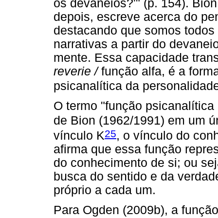
os devaneios?'" (p. 154). Bio
depois, escreve acerca do pen
destacando que somos todos 
narrativas a partir do devane
mente. Essa capacidade tran
reverie /
função alfa, é a form
psicanalítica da personalidad
O termo "função psicanalítica
de Bion (1962/1991) em um 
25
vínculo K
, o vínculo do co
afirma que essa função repre
do conhecimento de si; ou s
busca do sentido e da verdad
próprio a cada um.
Para Ogden (2009b), a função