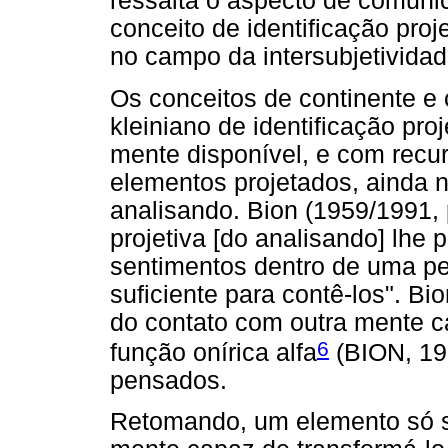
ressalta o aspecto de comuni
conceito de identificação proj
no campo da intersubjetividad
Os conceitos de continente e 
kleiniano de identificação pr
mente disponível, e com recur
elementos projetados, ainda 
analisando. Bion (1959/1991, p
projetiva [do analisando] lhe p
sentimentos dentro de uma per
suficiente para contê-los". 
do contato com outra mente c
6
função onírica alfa
(BION, 19
pensados.
Retomando, um elemento só se