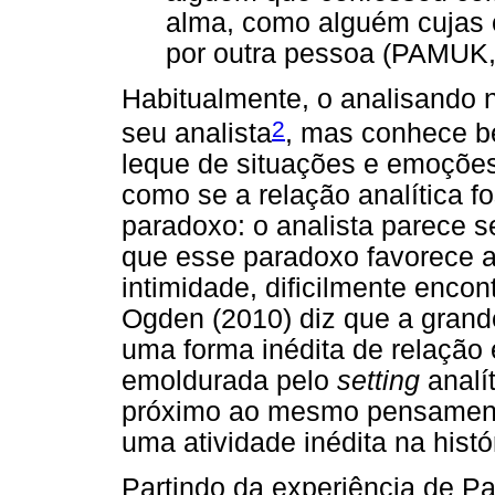
alma, como alguém cujas c
por outra pessoa (PAMUK, 
Habitualmente, o analisando
2
seu analista
, mas conhece b
leque de situações e emoções
como se a relação analítica f
paradoxo: o analista parece 
que esse paradoxo favorece a
intimidade, dificilmente enco
Ogden (2010) diz que a grande
uma forma inédita de relação
emoldurada pelo
setting
analí
próximo ao mesmo pensament
uma atividade inédita na hist
Partindo da experiência de Pa