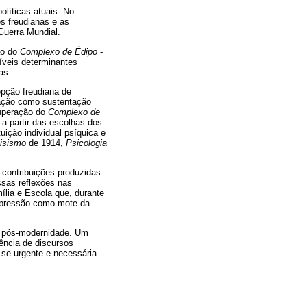
olíticas atuais. No
es freudianas e as
Guerra Mundial.
ão do
Complexo de Édipo
-
íveis determinantes
as.
epção freudiana de
icação como sustentação
superação do
Complexo de
a partir das escolhas dos
uição individual psíquica e
cisismo
de 1914,
Psicologia
 contribuições produzidas
ssas reflexões nas
ília e Escola que, durante
repressão como mote da
da pós-modernidade. Um
gência de discursos
a-se urgente e necessária.