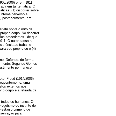
905/2006) e, em 1911
cada em tal temática. O
ticas: (1) discorrer sobre
sintoma perverso e
e, posteriormente, em
fletir sobre o mito de
próprio corpo. No decorrer
los precedentes - de que
1911. O autor passa a
istência ao trabalho
ara seu próprio eu e (4)
ano. Defende, de forma
riormente. Segundo Gomes
investimento permanece
jeto. Freud (1914/2006)
nsequentemente, uma
jetos externos nos
io corpo e a retirada da
 de todos os humanos. O
o egoísmo do instinto de
 estágio primeiro de
eservação para,