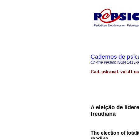
Cadernos de psica
On-line version
ISSN
1413-
Cad. psicanal. vol.41 n
A eleição de líder
freudiana
The election of total
reading