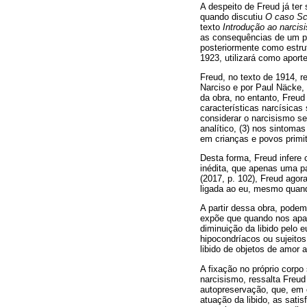
A despeito de Freud já ter
quando discutiu
O caso Sc
texto
Introdução ao narcis
as consequências de um po
posteriormente como estrut
1923, utilizará como aport
Freud, no texto de 1914, r
Narciso e por Paul Näcke, 
da obra, no entanto, Freu
características narcísicas
considerar o narcisismo s
analítico, (3) nos sintoma
em crianças e povos primi
Desta forma, Freud infere
inédita, que apenas uma p
(2017, p. 102), Freud agora
ligada ao eu, mesmo quand
A partir dessa obra, podem
expõe que quando nos apa
diminuição da libido pelo 
hipocondríacos ou sujeitos
libido de objetos de amor
A fixação no próprio corpo 
narcisismo, ressalta Freud
autopreservação, que, em c
atuação da libido, as sat