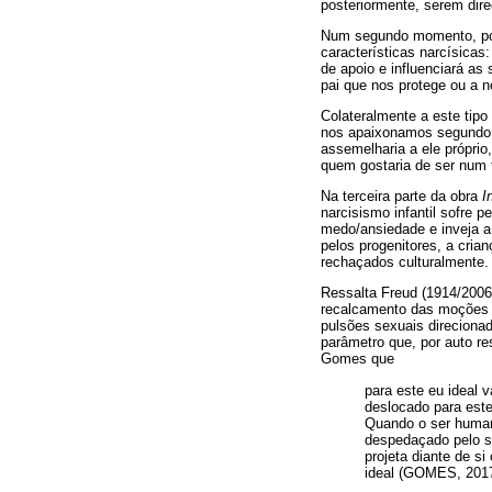
posteriormente, serem dire
Num segundo momento, port
características narcísicas
de apoio e influenciará a
pai que nos protege ou a 
Colateralmente a este tip
nos apaixonamos segundo o
assemelharia a ele próprio
quem gostaria de ser num f
Na terceira parte da obra
I
narcisismo infantil sofre 
medo/ansiedade e inveja a 
pelos progenitores, a cri
rechaçados culturalmente.
Ressalta Freud (1914/2006
recalcamento das moções pu
pulsões sexuais direcionad
parâmetro que, por auto r
Gomes que
para este eu ideal 
deslocado para este
Quando o ser humano
despedaçado pelo se
projeta diante de si
ideal (GOMES, 2017