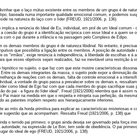
vinhar que o laço mútuo existente entre os membros de um grupo é de natu
e tipo, baseada numa importante qualidade emocional comum, e podemos susp
ide na natureza do laço com o líder (FREUD, 1921/2006, p. 136).
o implica a renúncia do Ideal de Eu, individual, em prol de um Ideal comum - o
 a coesão do grupo é a identificação recíproca com esse Ideal e a quem se o
 com o pai durante a infância e na passagem pelo Complexo de Édipo.
m os demais membros do grupo é de natureza libidinal. No entanto, é precisa
pulsos que possibilita a ligação entre os membros. A posição de autoridade 
e os "irmãos", exige renúncia à independência, à liberdade de escolhas e à
ara que esses objetivos sejam realizados, faz-se inevitável uma restrição à v
o hipnótico no sujeito, o que faz com que este mostre características disson
 Entre os demais integrantes da massa, o sujeito pode expor a diminuição da 
emelhança de reações com os demais, falta de controle emocional e a intens
dividual, a vontade do grupo passa a prevalecer sobre os demais e, ressalta
o líder como Ideal de Ego faz com que cada membro do grupo sacrifique suas 
ão do pai - a figura do líder ideal". Freud (1921/2006) relembra que é assim n
do Pai maior na medida em que o respeita e introjeta sua perfeição, da mesm
do as patentes impõem respeito aos hierarquicamente inferiores.
te ao mito da horda primitiva para explicar as características misteriosas e 
de sugestão que as acompanham. Ressalta Freud (1921/2006, p. 138) que
inda o temido pai primevo; o grupo ainda deseja ser governado pela força irre
 autoridade; na expressão de Le Bon, tem sede de obediência. O pai primevo 
 lugar do ideal de ego (FREUD, 1921/2006, p. 138).