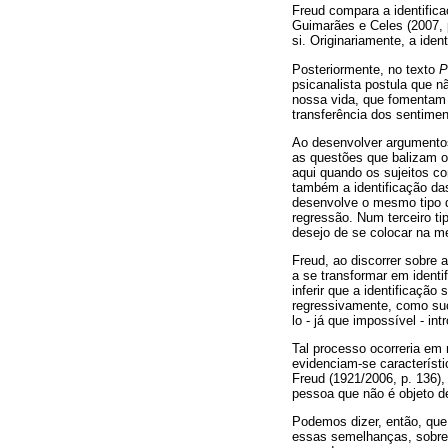
Freud compara a identifica
Guimarães e Celes (2007, p
si. Originariamente, a iden
Posteriormente, no texto
P
psicanalista postula que n
nossa vida, que fomentam 
transferência dos sentime
Ao desenvolver argumentos
as questões que balizam os
aqui quando os sujeitos c
também a identificação da
desenvolve o mesmo tipo d
regressão. Num terceiro tip
desejo de se colocar na m
Freud, ao discorrer sobre 
a se transformar em ident
inferir que a identificaçã
regressivamente, como suce
lo - já que impossível - int
Tal processo ocorreria em 
evidenciam-se característ
Freud (1921/2006, p. 136)
pessoa que não é objeto de
Podemos dizer, então, que
essas semelhanças, sobret