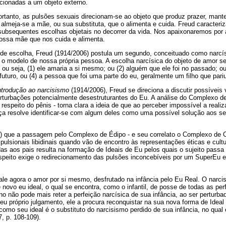
cionadas a um objeto externo.
anto, as pulsões sexuais direcionam-se ao objeto que produz prazer, mant
: almeja-se a mãe, ou sua substituta, que o alimenta e cuida. Freud caracteri
s subsequentes escolhas objetais no decorrer da vida. Nos apaixonaremos po
nossa mãe que nos cuida e alimenta.
o de escolha, Freud (1914/2006) postula um segundo, conceituado como narcí
 modelo de nossa própria pessoa. A escolha narcísica do objeto de amor se 
, ou seja, (1) ele amaria a si mesmo; ou (2) alguém que ele foi no passado; 
uturo, ou (4) a pessoa que foi uma parte do eu, geralmente um filho que pari
ntrodução ao narcisismo
(1914/2006), Freud se direciona a discutir possíveis 
perturbações potencialmente desestruturantes do Eu. A análise do Complexo d
respeito do pênis - torna clara a ideia de que ao perceber impossível a reali
ança resolve identificar-se com algum deles como uma possível solução aos s
) que a passagem pelo Complexo de Édipo - e seu correlato o Complexo de C
lsionais libidinais quando vão de encontro às representações éticas e cultu
as aos pais resulta na formação de Ideais de Eu pelos quais o sujeito passa 
espeito exige o redirecionamento das pulsões inconcebíveis por um SuperEu 
vale agora o amor por si mesmo, desfrutado na infância pelo Eu Real. O narc
 novo eu ideal, o qual se encontra, como o infantil, de posse de todas as per
 não pode mais reter a perfeição narcísica de sua infância, ao ser perturba
u próprio julgamento, ele a procura reconquistar na sua nova forma de Ideal
 como seu ideal é o substituto do narcisismo perdido de sua infância, no qual 
, p. 108-109).