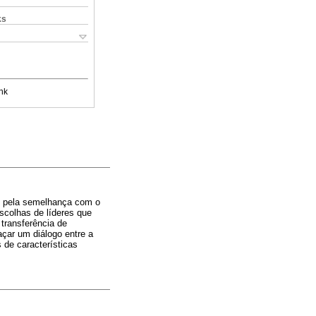
ks
nk
do pela semelhança com o
colhas de líderes que
transferência de
açar um diálogo entre a
s de características