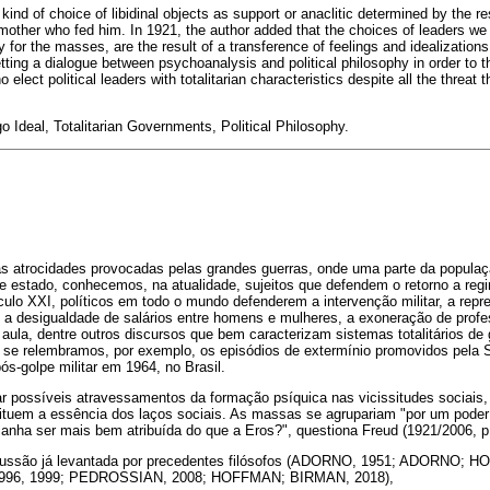
kind of choice of libidinal objects as support or anaclitic determined by the 
 mother who fed him. In 1921, the author added that the choices of leaders we 
for the masses, are the result of a transference of feelings and idealizations
tting a dialogue between psychoanalysis and political philosophy in order to 
 elect political leaders with totalitarian characteristics despite all the threat
 Ideal, Totalitarian Governments, Political Philosophy.
 atrocidades provocadas pelas grandes guerras, onde uma parte da populaç
e estado, conhecemos, na atualidade, sujeitos que defendem o retorno a reg
lo XXI, políticos em todo o mundo defenderem a intervenção militar, a rep
, a desigualdade de salários entre homens e mulheres, a exoneração de pro
 aula, dentre outros discursos que bem caracterizam sistemas totalitários de 
vel se relembramos, por exemplo, os episódios de extermínio promovidos pela
s-golpe militar em 1964, no Brasil.
ar possíveis atravessamentos da formação psíquica nas vicissitudes sociais,
ituem a essência dos laços sociais. As massas se agrupariam "por um poder
anha ser mais bem atribuída do que a Eros?", questiona Freud (1921/2006, p.
cussão já levantada por precedentes filósofos (ADORNO, 1951; ADORNO; 
 1996, 1999; PEDROSSIAN, 2008; HOFFMAN; BIRMAN, 2018),