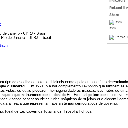
Indicators
Related lin
Share
More
*
More
o de Janeiro - CPRJ - Brasil
Permali
Rio de Janeiro - UERJ - Brasil
ência
um tipo de escolha de objetos libidinais como apoio ou anaclítico determina
 que o alimentou. Em 1921, o autor complementou expondo que também as es
sas vidas, os quais produzem homogeneidade às massas, são frutos de uma 
 àquele que instauramos como Ideal de Eu. Este artigo tem como objetivo tr
íticos visando pensar as vicissitudes psíquicas de sujeitos que elegem lídere
e toda a ameaça que representam aos sistemas democráticos de governo.
, Ideal de Eu, Governos Totalitários, Filosofia Política.