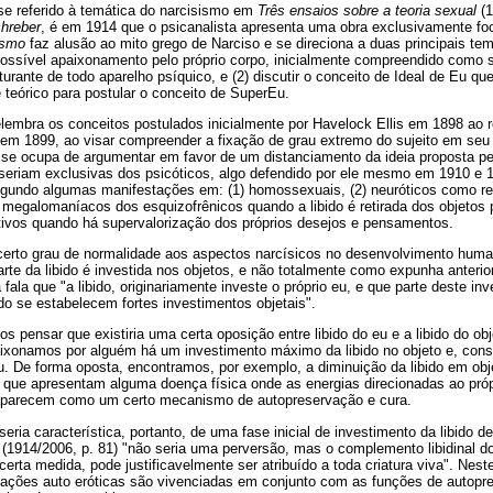
 se referido à temática do narcisismo em
Três ensaios sobre a teoria sexual
(1
hreber
, é em 1914 que o psicanalista apresenta uma obra exclusivamente fo
ismo
faz alusão ao mito grego de Narciso e se direciona a duas principais temá
ssível apaixonamento pelo próprio corpo, inicialmente compreendido como 
urante de todo aparelho psíquico, e (2) discutir o conceito de Ideal de Eu qu
e teórico para postular o conceito de SuperEu.
elembra os conceitos postulados inicialmente por Havelock Ellis em 1898 ao re
em 1899, ao visar compreender a fixação de grau extremo do sujeito em seu 
d se ocupa de argumentar em favor de um distanciamento da ideia proposta pe
 seriam exclusivas dos psicóticos, algo defendido por ele mesmo em 1910 e 
egundo algumas manifestações em: (1) homossexuais, (2) neuróticos como res
s megalomaníacos dos esquizofrênicos quando a libido é retirada dos objetos p
tivos quando há supervalorização dos próprios desejos e pensamentos.
 certo grau de normalidade aos aspectos narcísicos no desenvolvimento hum
arte da libido é investida nos objetos, e não totalmente como expunha ante
 fala que "a libido, originariamente investe o próprio eu, e que parte deste 
o se estabelecem fortes investimentos objetais".
os pensar que existiria uma certa oposição entre libido do eu e a libido do ob
ixonamos por alguém há um investimento máximo da libido no objeto e, co
eu. De forma oposta, encontramos, por exemplo, a diminuição da libido em ob
 que apresentam alguma doença física onde as energias direcionadas ao própr
 aparecem como um certo mecanismo de autopreservação e cura.
seria característica, portanto, de uma fase inicial de investimento da libido
 (1914/2006, p. 81) "não seria uma perversão, mas o complemento libidinal d
erta medida, pode justificavelmente ser atribuído a toda criatura viva". Neste
isfações auto eróticas são vivenciadas em conjunto com as funções de autopr