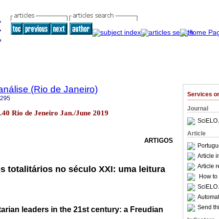
nálise (Rio de Janeiro)
Services 
6295
Journal
o.40 Rio de Jeneiro Jan./June 2019
SciELO 
Article
ARTIGOS
Portugu
Article 
Article 
es totalitários no século XXI: uma leitura
How to c
SciELO 
Automati
Send thi
itarian leaders in the 21st century: a Freudian