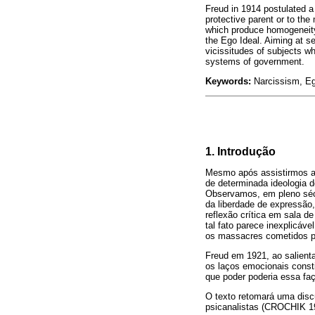
Freud in 1914 postulated a 
protective parent or to the
which produce homogeneity 
the Ego Ideal. Aiming at se
vicissitudes of subjects who
systems of government.
Keywords:
Narcissism, Ego
1. Introdução
Mesmo após assistirmos as
de determinada ideologia d
Observamos, em pleno sécu
da liberdade de expressão
reflexão crítica em sala de
tal fato parece inexplicá
os massacres cometidos pó
Freud em 1921, ao salient
os laços emocionais const
que poder poderia essa faç
O texto retomará uma dis
psicanalistas (CROCHIK