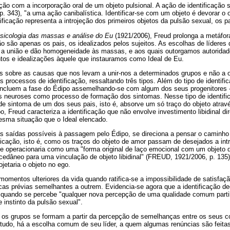
ção com a incorporação oral de um objeto pulsional. A ação de identificação 
. 343), "a uma ação canibalística. Identificar-se com um objeto é devorar o o
tificação representa a introjeção dos primeiros objetos da pulsão sexual, os pa
sicologia das massas e análise do Eu
(1921/2006), Freud prolonga a metáfora
ão são apenas os pais, os idealizados pelos sujeitos. As escolhas de líderes
a união e dão homogeneidade às massas, e aos quais outorgamos autoridad
ntos e idealizações àquele que instauramos como Ideal de Eu.
 sobre as causas que nos levam a unir-nos a determinados grupos e não a 
 processos de identificação, ressaltando três tipos. Além do tipo de identific
oncluem a fase do Édipo assemelhando-se com algum dos seus progenitores -
s neuroses como processo de formação dos sintomas. Nesse tipo de identific
e sintoma de um dos seus pais, isto é, absorve um só traço do objeto atra
o, Freud caracteriza a identificação que não envolve investimento libidinal d
esma situação que o Ideal elencado.
as saídas possíveis à passagem pelo Édipo, se direciona a pensar o caminho 
ificação, isto é, como os traços do objeto de amor passam de desejados a in
o se operacionaria como uma "forma original de laço emocional com um objeto 
dâneo para uma vinculação de objeto libidinal" (FREUD, 1921/2006, p. 135). 
rojetaria o objeto no ego.
momentos ulteriores da vida quando ratifica-se a impossibilidade de satisfaç
icas prévias semelhantes a outrem. Evidencia-se agora que a identificação d
, quando se percebe "qualquer nova percepção de uma qualidade comum part
 instinto da pulsão sexual".
 os grupos se formam a partir da percepção de semelhanças entre os seus c
udo, há a escolha comum de seu líder, a quem algumas renúncias são feita