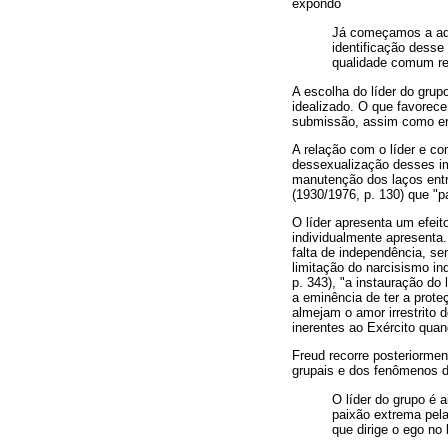
expondo
Já começamos a adi
identificação dess
qualidade comum res
A escolha do líder do grup
idealizado. O que favorece
submissão, assim como era
A relação com o líder e co
dessexualização desses im
manutenção dos laços entr
(1930/1976, p. 130) que "p
O líder apresenta um efeit
individualmente apresenta.
falta de independência, s
limitação do narcisismo in
p. 343), "a instauração d
a eminência de ter a proteç
almejam o amor irrestrito 
inerentes ao Exército quan
Freud recorre posteriormen
grupais e dos fenômenos 
O líder do grupo é a
paixão extrema pela
que dirige o ego no