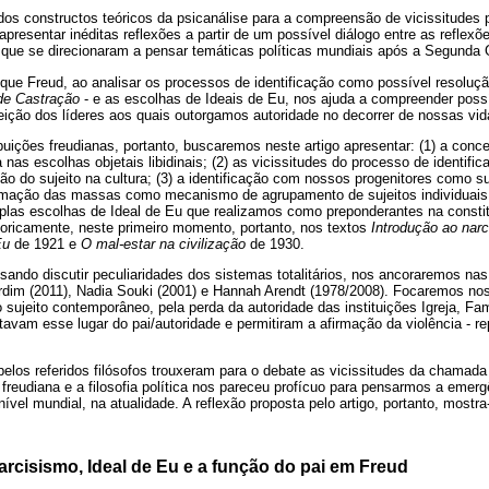
a dos constructos teóricos da psicanálise para a compreensão de vicissitudes p
 apresentar inéditas reflexões a partir de um possível diálogo entre as reflexõ
s que se direcionaram a pensar temáticas políticas mundiais após a Segunda 
 que Freud, ao analisar os processos de identificação como possível resoluç
de Castração
- e as escolhas de Ideais de Eu, nos ajuda a compreender poss
eição dos líderes aos quais outorgamos autoridade no decorrer de nossas vid
uições freudianas, portanto, buscaremos neste artigo apresentar: (1) a conc
a nas escolhas objetais libidinais; (2) as vicissitudes do processo de identif
o do sujeito na cultura; (3) a identificação com nossos progenitores como 
ormação das massas como mecanismo de agrupamento de sujeitos individuais 
tiplas escolhas de Ideal de Eu que realizamos como preponderantes na constit
eoricamente, neste primeiro momento, portanto, nos textos
Introdução ao nar
Eu
de 1921 e
O mal-estar na civilização
de 1930.
ndo discutir peculiaridades dos sistemas totalitários, nos ancoraremos nas
ardim (2011), Nadia Souki (2001) e Hannah Arendt (1978/2008). Focaremos no
 sujeito contemporâneo, pela perda da autoridade das instituições Igreja, Fam
tavam esse lugar do pai/autoridade e permitiram a afirmação da violência - 
pelos referidos filósofos trouxeram para o debate as vicissitudes da chama
e freudiana e a filosofia política nos pareceu profícuo para pensarmos a emer
nível mundial, na atualidade. A reflexão proposta pelo artigo, portanto, mostr
arcisismo, Ideal de Eu e a função do pai em Freud