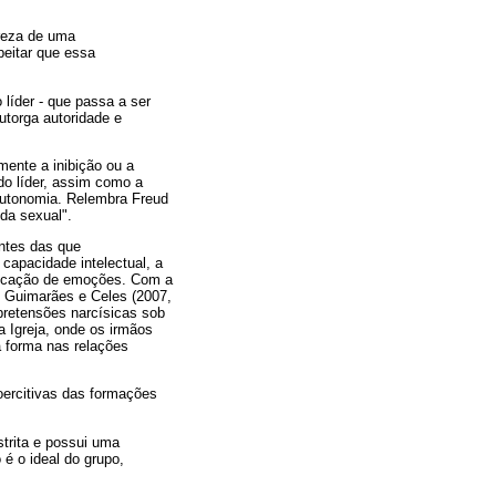
reza de uma
eitar que essa
 líder - que passa a ser
utorga autoridade e
mente a inibição ou a
do líder, assim como a
 autonomia. Relembra Freud
ida sexual".
antes das que
capacidade intelectual, a
ificação de emoções. Com a
m Guimarães e Celes (2007,
pretensões narcísicas sob
a Igreja, onde os irmãos
a forma nas relações
coercitivas das formações
strita e possui uma
é o ideal do grupo,