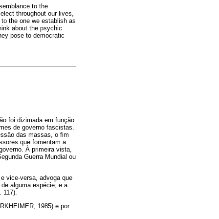
resemblance to the
elect throughout our lives,
 to the one we establish as
think about the psychic
 they pose to democratic
ão foi dizimada em função
imes de governo fascistas.
ressão das massas, o fim
fessores que fomentam a
governo. À primeira vista,
 Segunda Guerra Mundial ou
 e vice-versa, advoga que
 de alguma espécie; e a
 117).
HORKHEIMER, 1985) e por