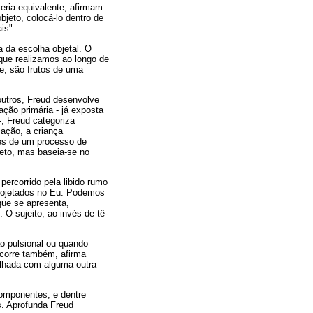
seria equivalente, afirmam
bjeto, colocá-lo dentro de
is".
 da escolha objetal. O
 que realizamos ao longo de
e, são frutos de uma
outros, Freud desenvolve
ação primária - já exposta
, Freud categoriza
ação, a criança
vés de um processo de
ireto, mas baseia-se no
percorrido pela libido rumo
trojetados no Eu. Podemos
que se apresenta,
O sujeito, ao invés de tê-
ão pulsional ou quando
ecorre também, afirma
ilhada com alguma outra
omponentes, e dentre
s. Aprofunda Freud