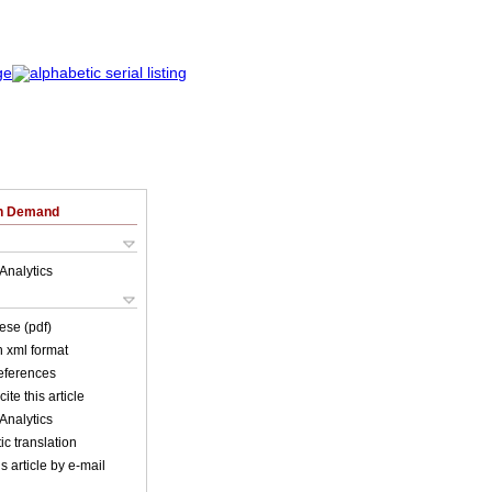
on Demand
Analytics
ese (pdf)
in xml format
references
ite this article
Analytics
c translation
s article by e-mail