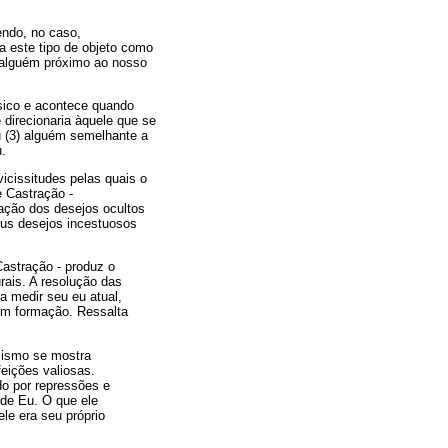
endo, no caso,
za este tipo de objeto como
r alguém próximo ao nosso
sico e acontece quando
direcionaria àquele que se
ou (3) alguém semelhante a
u.
vicissitudes pelas quais o
e Castração -
zação dos desejos ocultos
eus desejos incestuosos
astração - produz o
rais. A resolução das
a medir seu eu atual,
em formação. Ressalta
isismo se mostra
feições valiosas.
do por repressões e
 de Eu. O que ele
ele era seu próprio