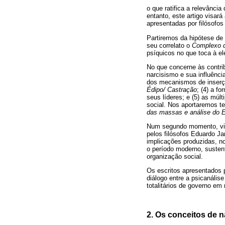
o que ratifica a relevânci
entanto, este artigo visará
apresentadas por filósofo
Partiremos da hipótese de
seu correlato o
Complexo 
psíquicos no que toca à el
No que concerne às contrib
narcisismo e sua influênci
dos mecanismos de inserçã
Édipo/ Castração
; (4) a f
seus líderes; e (5) as múl
social. Nos aportaremos t
das massas e análise do 
Num segundo momento, visa
pelos filósofos Eduardo J
implicações produzidas, no
o período moderno, susten
organização social.
Os escritos apresentados 
diálogo entre a psicanális
totalitários de governo em 
2. Os conceitos de n