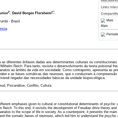
Indicadore
Links rela
I
*
I
**
unior
;
David Borges Florsheim
Compartilh
Mais
umbi - Brasil
Mais
ência
Permali
a as diferentes ênfases dadas aos determinantes culturais ou constitucionais 
ilhelm Reich. Para tanto, revisita o desenvolvimento da teoria pulsional fre
anatos ao âmbito da vida em sociedade. Como contraponto, apresenta as prin
aráter e as bases somáticas das neuroses, que o conduziram à compreensão 
ivendi
negador das necessidades básicas da unidade biopsicológica.
ud, Psicanálise, Conflito, Cultura.
 different emphases given to cultural or constitutional determinants of psychic c
Reich. To this end, it revisits the development of Freudian drive theory and t
natos to the scope of life in society. As a counterpoint, it presents the main
 and the somatic bases of neuroses, which led him to understand the psychic c