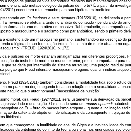
ado a noção de pulsão de vida encontraria respaldo nas manifestações observ
iam o enunciado metapsicológico da pulsão de morte? É a partir da investig
4/2011) encontrará o testemunho para sua hipótese extraclínica.
apresentado em
Os instintos e seus destinos
(1915/2010), se delinearia a par
. Tal reversão se efetuaria tanto no âmbito do conteúdo - pendulando do amor
- transformando uma meta ativa em passiva. Tal formulação, contemporânea à 
uposto o masoquismo e o sadismo como par antitético, sendo o primeiro der
rá a existência de um masoquismo primário, sustentando-o na descrição do 
tendo a lógica de sua formulação inicial: "o instinto de morte atuante no org
o masoquismo" (FREUD, 1924/2010, p. 172).
 vida e pulsões de morte estariam amalgamadas em diferentes proporções, F
posição do instinto de morte ao mundo exterior, processo importante para 
 e que se daria por intermédio do sistema muscular, uma porção residual per
sa porção que Freud inferirá o masoquismo erógeno, qual um indício arqueol
sional.
no, Freud (1924/2011) também considerará a modalidade tida sob o rótulo 
tiria no prazer na dor, o segundo teria sua relação com a sexualidade atenu
ente naquilo que o autor nomeará "necessidade de punição".
smo moral, dirá Freud (1924/2011), será justamente sua derivação da parcel
 agressividade e destruição. O resultado seria um
modus operandi
autodestru
 masoquista do Eu - fruto do masoquismo erógeno -, quanto a inclinação sádic
ormação da catexia de objeto em identificação e da consequente introjeção do
os libidinais.
em que começamos: a inutilidade do anel de Giges e a inevitabilidade do conf
icações da ontologia do conflito da teoria pulsional nos enunciados socioló