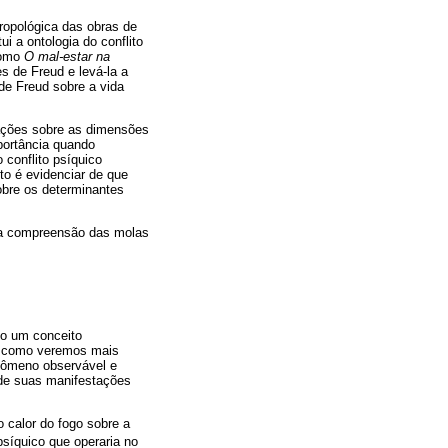
tropológica das obras de
i a ontologia do conflito
como
O mal-estar na
s de Freud e levá-la a
de Freud sobre a vida
iações sobre as dimensões
portância quando
 conflito psíquico
to é evidenciar de que
obre os determinantes
na compreensão das molas
mo um conceito
s, como veremos mais
enômeno observável e
 de suas manifestações
o calor do fogo sobre a
síquico que operaria no