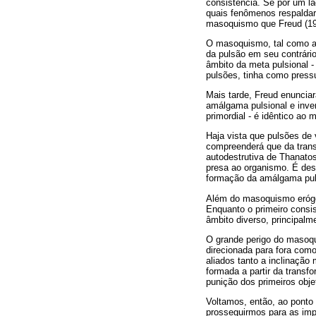
consistência. Se por um l
quais fenômenos respaldar
masoquismo que Freud (192
O masoquismo, tal como 
da pulsão em seu contrário
âmbito da meta pulsional 
pulsões, tinha como press
Mais tarde, Freud enuncia
amálgama pulsional e inver
primordial - é idêntico a
Haja vista que pulsões de
compreenderá que da trans
autodestrutiva de Thanatos
presa ao organismo. É des
formação da amálgama pul
Além do masoquismo eróge
Enquanto o primeiro consis
âmbito diverso, principalm
O grande perigo do masoqui
direcionada para fora como
aliados tanto a inclinação
formada a partir da transf
punição dos primeiros objet
Voltamos, então, ao ponto 
prosseguirmos para as impl