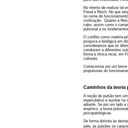
No intento de realizar tal
Freud e Reich. No que tang
no cerne do funcionamento
civilização
. Quanto a Reic
cabo, assim como o campo 
pulsional e os fundamentos
O conflito como matéria-p
psíquica e biológica em d
consideramos que os difere
conduzem a diferentes subs
forma a tônica recai, em F
culturais.
Comecemos por um breve p
propulsoras do funcioname
Caminhos da teoria 
A noção de pulsão tem um l
especulativo e auxiliar n
adiante. Se por um lado a
empírico, a teoria pulsio
psicopatológicas.
De forma distinta às demai
pele, as pulsões se caract