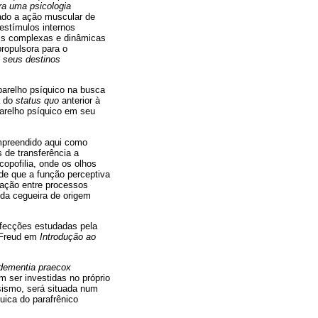
ra uma psicologia
lado a ação muscular de
 estímulos internos
ais complexas e dinâmicas
propulsora para o
e seus destinos
parelho psíquico na busca
a do
status quo
anterior à
arelho psíquico em seu
ompreendido aqui como
s de transferência a
opofilia, onde os olhos
de que a função perceptiva
iação entre processos
 da cegueira de origem
afecções estudadas pela
r Freud em
Introdução ao
dementia praecox
m ser investidas no próprio
isismo, será situada num
uica do parafrênico