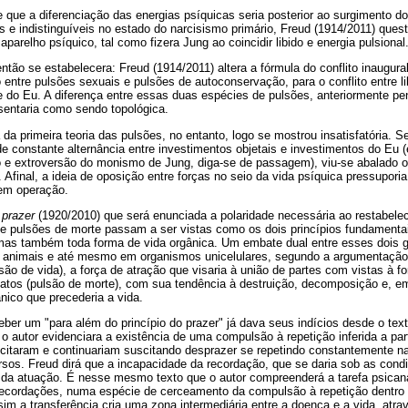
 que a diferenciação das energias psíquicas seria posterior ao surgimento do 
as e indistinguíveis no estado do narcisismo primário, Freud (1914/2011) que
aparelho psíquico, tal como fizera Jung ao coincidir libido e energia pulsional
ntão se estabelecera: Freud (1914/2011) altera a fórmula do conflito inaugur
o entre pulsões sexuais e pulsões de autoconservação, para o conflito entre lib
 e do Eu. A diferença entre essas duas espécies de pulsões, anteriormente 
esentaria como sendo topológica.
 da primeira teoria das pulsões, no entanto, logo se mostrou insatisfatória. S
 constante alternância entre investimentos objetais e investimentos do Eu
 e extroversão do monismo de Jung, diga-se de passagem), viu-se abalado 
l. Afinal, a ideia de oposição entre forças no seio da vida psíquica pressupori
 em operação.
 prazer
(1920/2010) que será enunciada a polaridade necessária ao restabele
a e pulsões de morte passam a ser vistas como os dois princípios fundamenta
mas também toda forma de vida orgânica. Um embate dual entre esses dois g
, animais e até mesmo em organismos unicelulares, segundo a argumentação
lsão de vida), a força de atração que visaria à união de partes com vistas à
atos (pulsão de morte), com sua tendência à destruição, decomposição e, em
nico que precederia a vida.
ber um "para além do princípio do prazer" já dava seus indícios desde o tex
o autor evidenciara a existência de uma compulsão à repetição inferida a par
itaram e continuariam suscitando desprazer se repetindo constantemente na
rsos. Freud dirá que a incapacidade da recordação, que se daria sob as condi
és da atuação. É nesse mesmo texto que o autor compreenderá a tarefa psican
recordações, numa espécie de cerceamento da compulsão à repetição dentro 
sim a transferência cria uma zona intermediária entre a doença e a vida, atra