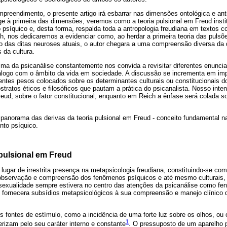
 empreendimento, o presente artigo irá esbarrar nas dimensões ontológica e an
e à primeira das dimensões, veremos como a teoria pulsional em Freud institu
 psíquico e, desta forma, respalda toda a antropologia freudiana em textos 
h, nos dedicaremos a evidenciar como, ao herdar a primeira teoria das pulsõe
das ditas neuroses atuais, o autor chegara a uma compreensão diversa da 
 da cultura.
rima da psicanálise constantemente nos convida a revisitar diferentes enunc
iálogo com o âmbito da vida em sociedade. A discussão se incrementa em im
ntes pesos colocados sobre os determinantes culturais ou constitucionais do
tratos éticos e filosóficos que pautam a prática do psicanalista. Nosso inten
reud, sobre o fator constitucional, enquanto em Reich a ênfase será colada s
anorama das derivas da teoria pulsional em Freud - conceito fundamental 
nto psíquico.
pulsional em Freud
ugar de irrestrita presença na metapsicologia freudiana, constituindo-se co
a observação e compreensão dos fenômenos psíquicos e até mesmo culturai
 sexualidade sempre estivera no centro das atenções da psicanálise como f
nal fornecera subsídios metapsicológicos à sua compreensão e manejo clínico
s fontes de estímulo, como a incidência de uma forte luz sobre os olhos, ou 
1
erizam pelo seu caráter interno e constante
. O pressuposto de um aparelho p