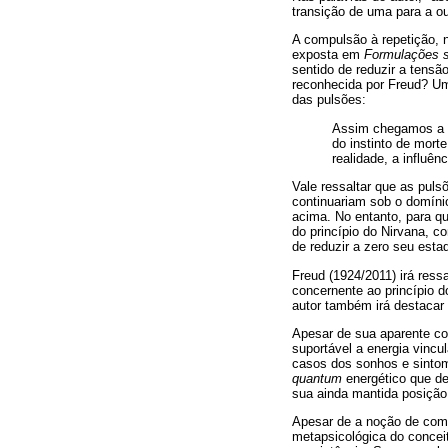
transição de uma para a o
A compulsão à repetição, n
exposta em
Formulações s
sentido de reduzir a tensã
reconhecida por Freud? Um
das pulsões:
Assim chegamos a u
do instinto de morte
realidade, a influê
Vale ressaltar que as puls
continuariam sob o domínio
acima. No entanto, para qu
do princípio do Nirvana, c
de reduzir a zero seu esta
Freud (1924/2011) irá ress
concernente ao princípio d
autor também irá destacar 
Apesar de sua aparente con
suportável a energia vinc
casos dos sonhos e sintoma
quantum
energético que de 
sua ainda mantida posição
Apesar de a noção de comp
metapsicológica do conce