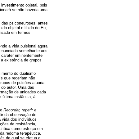
investimento objetal, pois
stionará se não haveria uma
.
al das psiconeuroses, antes
ido objetal e libido do Eu,
pensada em termos
endo a vida pulsional agora
 (enunciado semelhante aos
o caráter eminentemente
a a existência de grupos
cimento do dualismo
is que regeriam não
rupos de pulsões atuaria
 do autor. Uma das
 formação de unidades cada
 última instância, à
to
Recordar, repetir e
tir da observação de
 vida dos indivíduos
ções da resistência,
alítica como esforço em
da redoma terapêutica.
vés da qual se efetua a