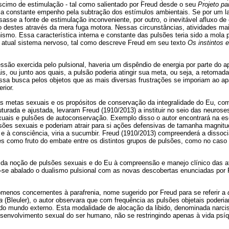
scimo de estimulação - tal como salientado por Freud desde o seu
Projeto pa
aria constante empenho pela subtração dos estímulos ambientais. Se por um 
sasse a fonte de estimulação inconveniente, por outro, o inevitável afluxo de
ção destes através da mera fuga motora. Nessas circunstâncias, atividades m
ismo. Essa característica interna e constante das pulsões teria sido a mola 
atual sistema nervoso, tal como descreve Freud em seu texto
Os instintos 
ssão exercida pelo pulsional, haveria um dispêndio de energia por parte do a
is, ou junto aos quais, a pulsão poderia atingir sua meta, ou seja, a retomad
sa busca pelos objetos que as mais diversas frustrações se imporiam ao ap
rior.
 as metas sexuais e os propósitos de conservação da integralidade do Eu, c
uturada e ajustada, levaram Freud (1910/2013) a instituir no seio das neurose
xuais e pulsões de autoconservação. Exemplo disso o autor encontrará na esc
lsões sexuais e poderiam atrair para si ações defensivas de tamanha magnitu
 e à consciência, viria a sucumbir. Freud (1910/2013) compreenderá a dissoc
es como fruto do embate entre os distintos grupos de pulsões, como no caso
al da noção de pulsões sexuais e do Eu à compreensão e manejo clínico das 
iu-se abalado o dualismo pulsional com as novas descobertas enunciadas po
menos concernentes à parafrenia, nome sugerido por Freud para se referir a
a
(Bleuler), o autor observara que com frequência as pulsões objetais poderia
a do mundo externo. Esta modalidade de alocação da libido, denominada narc
esenvolvimento sexual do ser humano, não se restringindo apenas à vida psíq