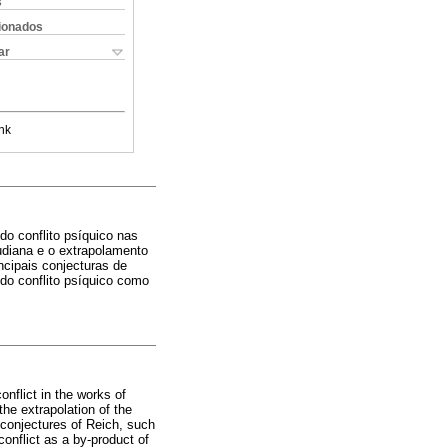
s
cionados
ar
nk
do conflito psíquico nas
udiana e o extrapolamento
cipais conjecturas de
do conflito psíquico como
onflict in the works of
he extrapolation of the
 conjectures of Reich, such
onflict as a by-product of