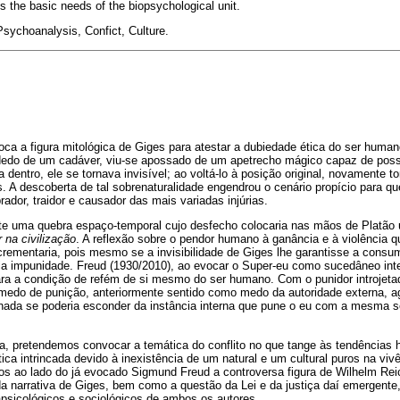
s the basic needs of the biopsychological unit.
sychoanalysis, Confict, Culture.
oca a figura mitológica de Giges para atestar a dubiedade ética do ser huma
dedo de um cadáver, viu-se apossado de um apetrecho mágico capaz de possibil
a dentro, ele se tornava invisível; ao voltá-lo à posição original, novamente t
 A descoberta de tal sobrenaturalidade engendrou o cenário propício para qu
ador, traidor e causador das mais variadas injúrias.
te uma quebra espaço-temporal cujo desfecho colocaria nas mãos de Platão
 na civilização
. A reflexão sobre o pendor humano à ganância e à violência q
crementaria, pois mesmo se a invisibilidade de Giges lhe garantisse a cons
ia impunidade. Freud (1930/2010), ao evocar o Super-eu como sucedâneo inte
ra a condição de refém de si mesmo do ser humano. Com o punidor introjetad
medo de punição, anteriormente sentido como medo da autoridade externa, a
 nada se poderia esconder da instância interna que pune o eu com a mesma s
.
ria, pretendemos convocar a temática do conflito no que tange às tendência
tica intrincada devido à inexistência de um natural e um cultural puros na v
os ao lado do já evocado Sigmund Freud a controversa figura de Wilhelm Reic
da narrativa de Giges, bem como a questão da Lei e da justiça daí emergente
apsicológicos e sociológicos de ambos os autores.