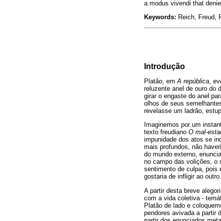
a modus vivendi that denie
Keywords:
Reich, Freud, P
Introdução
Platão, em
A república
, ev
reluzente anel de ouro do 
girar o engaste do anel par
olhos de seus semelhantes.
revelasse um ladrão, estupr
Imaginemos por um instan
texto freudiano
O mal-estar
impunidade dos atos se in
mais profundos, não haver
do mundo externo, enuncia
no campo das volições, o 
sentimento de culpa, pois
gostaria de infligir ao outro
A partir desta breve alego
com a vida coletiva - temá
Platão de lado e coloquem
pendores avivada a partir 
partir dos enunciados met