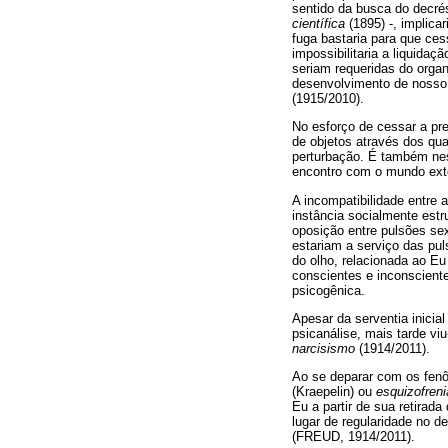
sentido da busca do decré
científica
(1895) -, implic
fuga bastaria para que ces
impossibilitaria a liquida
seriam requeridas do organ
desenvolvimento de nosso 
(1915/2010).
No esforço de cessar a pre
de objetos através dos qua
perturbação. É também nes
encontro com o mundo exte
A incompatibilidade entre
instância socialmente estr
oposição entre pulsões se
estariam a serviço das pu
do olho, relacionada ao Eu
conscientes e inconscient
psicogênica.
Apesar da serventia inici
psicanálise, mais tarde v
narcisismo
(1914/2011).
Ao se deparar com os fenô
(Kraepelin) ou
esquizofreni
Eu a partir de sua retirad
lugar de regularidade no d
(FREUD, 1914/2011).