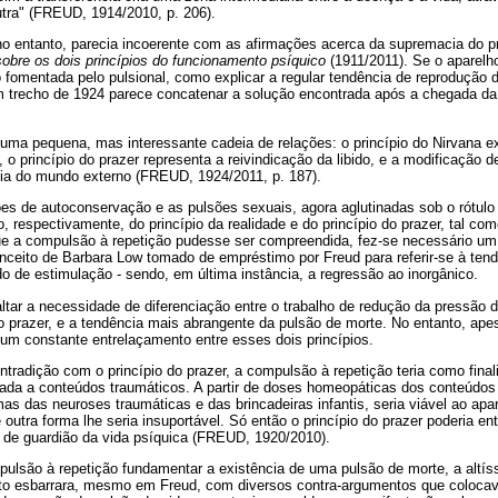
utra" (FREUD, 1914/2010, p. 206).
o entanto, parecia incoerente com as afirmações acerca da supremacia do pr
obre os dois princípios do funcionamento psíquico
(1911/2011). Se o aparelho
o fomentada pelo pulsional, como explicar a regular tendência de reprodução 
 trecho de 1924 parece concatenar a solução encontrada após a chegada da 
ma pequena, mas interessante cadeia de relações: o princípio do Nirvana e
, o princípio do prazer representa a reivindicação da libido, e a modificação de
ncia do mundo externo (FREUD, 1924/2011, p. 187).
ões de autoconservação e as pulsões sexuais, agora aglutinadas sob o rótulo
, respectivamente, do princípio da realidade e do princípio do prazer, tal com
e a compulsão à repetição pudesse ser compreendida, fez-se necessário um te
onceito de Barbara Low tomado de empréstimo por Freud para referir-se à ten
do de estimulação - sendo, em última instância, a regressão ao inorgânico.
altar a necessidade de diferenciação entre o trabalho de redução da pressão 
o prazer, e a tendência mais abrangente da pulsão de morte. No entanto, apesa
um constante entrelaçamento entre esses dois princípios.
tradição com o princípio do prazer, a compulsão à repetição teria como final
ulada a conteúdos traumáticos. A partir de doses homeopáticas dos conteúdo
s das neuroses traumáticas e das brincadeiras infantis, seria viável ao apa
outra forma lhe seria insuportável. Só então o princípio do prazer poderia en
 de guardião da vida psíquica (FREUD, 1920/2010).
ulsão à repetição fundamentar a existência de uma pulsão de morte, a altí
ito esbarrara, mesmo em Freud, com diversos contra-argumentos que coloca