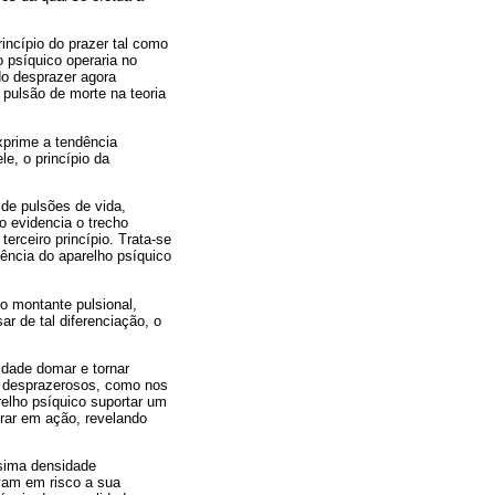
incípio do prazer tal como
 psíquico operaria no
do desprazer agora
pulsão de morte na teoria
xprime a tendência
le, o princípio da
 de pulsões de vida,
o evidencia o trecho
rceiro princípio. Trata-se
dência do aparelho psíquico
do montante pulsional,
r de tal diferenciação, o
idade domar e tornar
s desprazerosos, como nos
relho psíquico suportar um
trar em ação, revelando
ssima densidade
vam em risco a sua