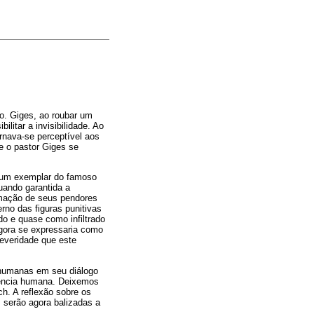
no. Giges, ao roubar um
itar a invisibilidade. Ao
ornava-se perceptível aos
e o pastor Giges se
 um exemplar do famoso
uando garantida a
umação de seus pendores
rno das figuras punitivas
o e quase como infiltrado
gora se expressaria como
everidade que este
s humanas em seu diálogo
ivência humana. Deixemos
h. A reflexão sobre os
, serão agora balizadas a