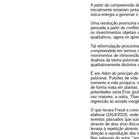
A partir da compreensão de
inicialmente estariam junt
única energia a governar o 
Uma resolução provisória e
pensada a partir do conflit
ou investimentos objetais
qualitativos, agora se apr
Tal reformulação provisória
compreendida em termos de
movimentos de introversão
dualista da teoria pulsiona
qualitativamente distintos
É em
Além do princípio do
pulsional. Pulsões de vid
somente a vida psíquica, 
de forma inata em plantas
polaridades seria Eros (pu
vez maiores; a outra, Than
regressão ao estado inorgâ
O que levara Freud a conce
elaborar
(1914/2010), onde 
eventos passados que susc
através de atos e/ou discu
levaria à repetição atrav
direção à reprodução das 
Nas palavras do autor, "as