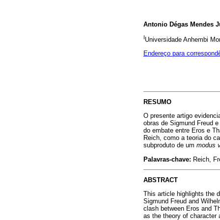
Antonio Dégas Mendes J
I
Universidade Anhembi Mor
Endereço para correspond
RESUMO
O presente artigo evidenci
obras de Sigmund Freud e W
do embate entre Eros e Th
Reich, como a teoria do c
subproduto de um
modus v
Palavras-chave:
Reich, Fre
ABSTRACT
This article highlights the
Sigmund Freud and Wilhelm 
clash between Eros and Tha
as the theory of character