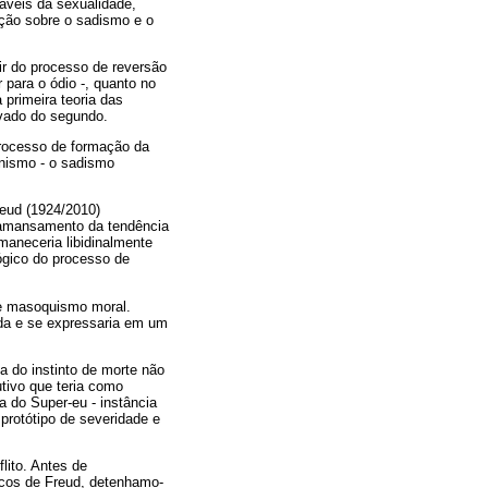
áveis da sexualidade,
ação sobre o sadismo e o
tir do processo de reversão
 para o ódio -, quanto no
primeira teoria das
ivado do segundo.
processo de formação da
anismo - o sadismo
reud (1924/2010)
o amansamento da tendência
maneceria libidinalmente
ógico do processo de
de masoquismo moral.
ada e se expressaria em um
a do instinto de morte não
tivo que teria como
a do Super-eu - instância
 protótipo de severidade e
lito. Antes de
gicos de Freud, detenhamo-