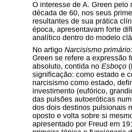
O interesse de A. Green pelo 
década de 60, nos seus primei
resultantes de sua prática cl
época, apresentavam forte dif
analítico dentro do modelo clá
No artigo
Narcisismo primário:
Green se refere a expressão f
absoluto, contida no
Esboço
(
significação: como estado e c
narcisismo como estado, defin
investimento (eufórico, grandio
das pulsões autoeróticas numa 
dos dois destinos pulsionais 
oposto e volta sobre si mesmo
apresentado por Freud em 191