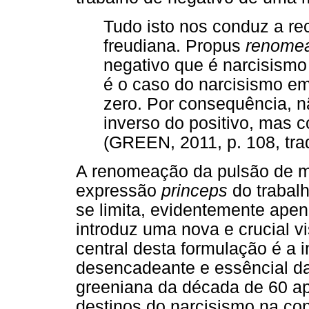
Tudo isto nos conduz a re
freudiana. Propus
renome
negativo que é narcisism
é o caso do narcisismo em
zero. Por consequência, 
inverso do positivo, mas
(GREEN, 2011, p. 108, tra
A renomeação da pulsão de mo
expressão
princeps
do trabalh
se limita, evidentemente ape
introduz uma nova e crucial v
central desta formulação é a 
desencadeante e essêncial da 
greeniana da década de 60 a
destinos do narcisismo na cons