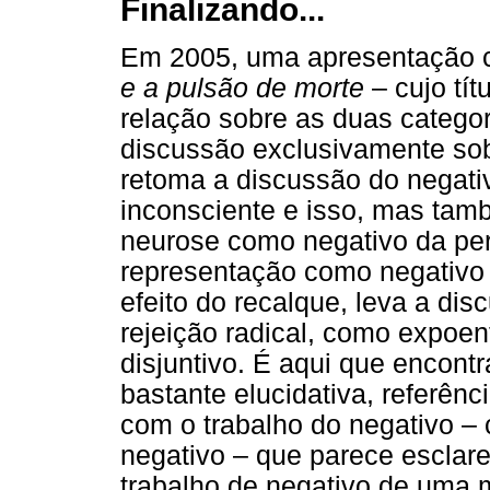
Finalizando...
Em 2005, uma apresentação cu
e a pulsão de morte
– cujo tí
relação sobre as duas categor
discussão exclusivamente sobr
retoma a discussão do negati
inconsciente e isso, mas tam
neurose como negativo da perv
representação como negativ
efeito do recalque, leva a di
rejeição radical, como expoen
disjuntivo. É aqui que encont
bastante elucidativa, referênc
com o trabalho do negativo –
negativo – que parece esclare
trabalho de negativo de uma 