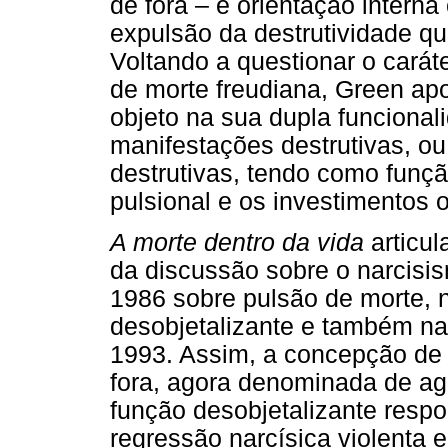
de fora – e orientação inter
expulsão da destrutividade que
Voltando a questionar o carát
de morte freudiana, Green apo
objeto na sua dupla funcion
manifestações destrutivas, ou
destrutivas, tendo como função
pulsional e os investimentos o
A morte dentro da vida
articul
da discussão sobre o narcisis
1986 sobre pulsão de morte, 
desobjetalizante e também n
1993. Assim, a concepção de 
fora, agora denominada de ag
função desobjetalizante resp
regressão narcísica violenta 