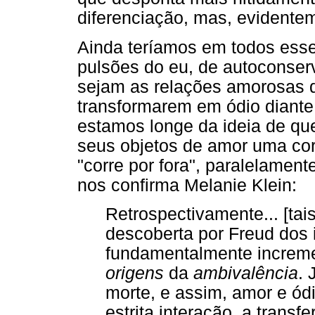
diferenciação, mas, evidentem
Ainda teríamos em todos esses
pulsões do eu, de autoconser
sejam as relações amorosas d
transformarem em ódio diante 
estamos longe da ideia de qu
seus objetos de amor uma cor
"corre por fora", paralelamen
nos confirma Melanie Klein:
Retrospectivamente... [ta
descoberta por Freud dos i
fundamentalmente increm
origens
da
ambivalência
. 
morte, e assim, amor e ó
estrita interação, a transf