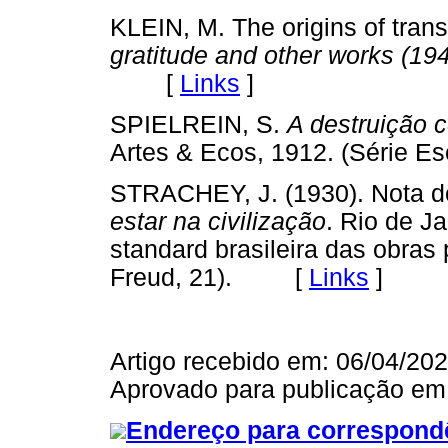
KLEIN, M. The origins of tran
gratitude and other works (19
[
Links
]
SPIELREIN, S.
A destruição 
Artes & Ecos, 1912. (Série E
STRACHEY, J. (1930). Nota do
estar na civilização
. Rio de J
standard brasileira das obra
Freud, 21). [
Links
]
Artigo recebido em: 06/04/20
Aprovado para publicação em
Endereço para correspond