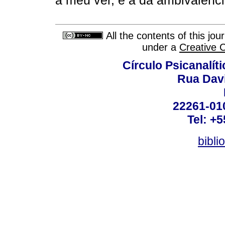
a meu ver, é a da ambivalência
All the contents of this jo
under a
Creative 
Círculo Psicanalít
Rua Dav
22261-010
Tel: +
bibli