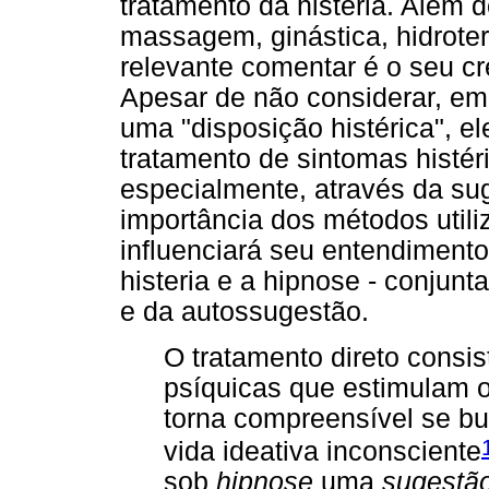
tratamento da histeria. Além 
massagem, ginástica, hidrotera
relevante comentar é o seu cr
Apesar de não considerar, em
uma "disposição histérica", el
tratamento de sintomas histér
especialmente, através da su
importância dos métodos util
influenciará seu entendimento
histeria e a hipnose - conju
e da autossugestão.
O tratamento direto consi
psíquicas que estimulam os
torna compreensível se bu
vida ideativa inconsciente
sob
hipnose
uma
sugestã