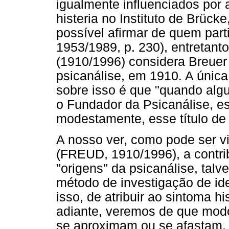
igualmente influenciados por 
histeria no Instituto de Brüc
possível afirmar de quem par
1953/1989, p. 230), entretanto
(1910/1996) considera Breuer
psicanálise, em 1910. A únic
sobre isso é que "quando alg
o Fundador da Psicanálise, es
modestamente, esse título de s
A nosso ver, como pode ser v
(FREUD, 1910/1996), a contrib
"origens" da psicanálise, talv
método de investigação de id
isso, de atribuir ao sintoma h
adiante, veremos de que mod
se aproximam ou se afastam,