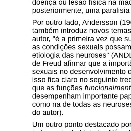
doença ou lesão física na mão
posteriormente, uma paralisia
Por outro lado, Andersson (1
também introduz novos temas
autor, "é a primeira vez que s
as condições sexuais possam t
etiologia das neuroses" (AN
de Freud afirmar que a impor
sexuais no desenvolvimento da
isso fica claro no seguinte tre
que as funções
funcionalmen
desempenham importante papel
como na de todas as neuroses
do autor).
Um outro ponto destacado por 