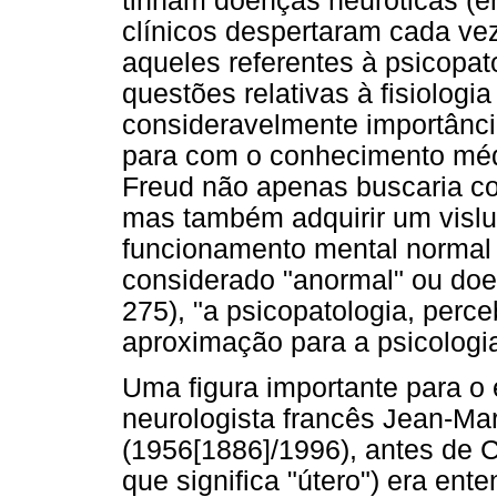
tinham doenças neuróticas (em
clínicos despertaram cada ve
aqueles referentes à psicopat
questões relativas à fisiolog
consideravelmente importância
para com o conhecimento méd
Freud não apenas buscaria con
mas também adquirir um vislu
funcionamento mental normal a
considerado "anormal" ou do
275), "a psicopatologia, perce
aproximação para a psicologia
Uma figura importante para o e
neurologista francês Jean-Mar
(1956[1886]/1996), antes de 
que significa "útero") era en