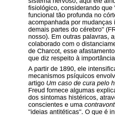
sistema nervoso, aqui ele ain
fisiológico, considerando qu
funcional tão profunda no cór
acompanhada por mudanças 
demais partes do cérebro" (F
nosso). Em outras palavras, a
colaborado com o distanciame
de Charcot, esse afastamento 
que diz respeito à importância 
A partir de 1890, ele intensi
mecanismos psíquicos envolvid
artigo
Um caso de cura pelo h
Freud fornece algumas explic
dos sintomas histéricos, atrav
conscientes e uma
contravon
"ideias antitéticas". O que é 