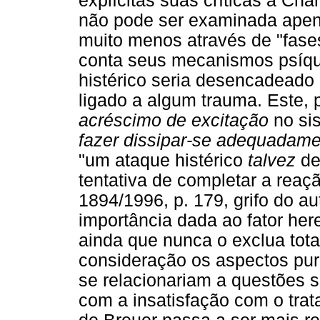
explícitas suas críticas a Cha
não pode ser examinada apena
muito menos através de "fase
conta seus mecanismos psíqu
histérico seria desencadeado
ligado a algum trauma. Este, 
acréscimo de excitação
no si
fazer dissipar-se adequadame
"um ataque histérico
talvez
de
tentativa de completar a rea
1894/1996, p. 179, grifo do au
importância dada ao fator here
ainda que nunca o exclua tot
consideração os aspectos pur
se relacionariam a questões s
com a insatisfação com o trat