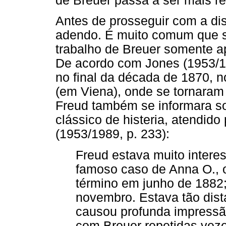
de Breuer passa a ser mais r
Antes de prosseguir com a di
adendo. É muito comum que 
trabalho de Breuer somente a
De acordo com Jones (1953/1
no final da década de 1870, no
(em Viena), onde se tornaram
Freud também se informara so
clássico de histeria, atendido
(1953/1989, p. 233):
Freud estava muito inter
famoso caso de Anna O., o
término em junho de 1882;
novembro. Estava tão dist
causou profunda impressão,
com Breuer repetidas veze