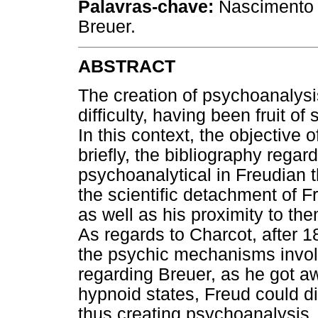
Palavras-chave:
Nascimento d
Breuer.
ABSTRACT
The creation of psychoanalysi
difficulty, having been fruit of
In this context, the objective o
briefly, the bibliography regar
psychoanalytical in Freudian 
the scientific detachment of F
as well as his proximity to th
As regards to Charcot, after 18
the psychic mechanisms involv
regarding Breuer, as he got a
hypnoid states, Freud could d
thus creating psychoanalysis.