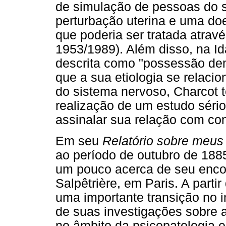
de simulação de pessoas do s
perturbação uterina e uma doen
que poderia ser tratada atrav
1953/1989). Além disso, na I
descrita como "possessão d
que a sua etiologia se relac
do sistema nervoso, Charcot te
realização de um estudo sério
assinalar sua relação com co
Em seu
Relatório sobre meus
ao período de outubro de 188
um pouco acerca de seu encon
Salpêtrière, em Paris. A parti
uma importante transição no in
de suas investigações sobre 
no âmbito da psicopatologia e