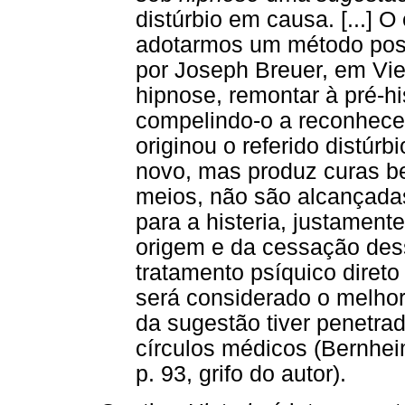
distúrbio em causa. [...] O
adotarmos um método posto
por Joseph Breuer, em Vie
hipnose, remontar à pré-hi
compelindo-o a reconhece
originou o referido distúr
novo, mas produz curas b
meios, não são alcançada
para a histeria, justamen
origem e da cessação desse
tratamento psíquico direto
será considerado o melho
da sugestão tiver penetr
círculos médicos (Bernhe
p. 93, grifo do autor).