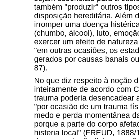
também "produzir" outros tip
disposição hereditária. Além d
irromper uma doença histérica
(chumbo, álcool), luto, emoçã
exercer um efeito de natureza 
"em outras ocasiões, os estad
gerados por causas banais o
87).
No que diz respeito à noção d
inteiramente de acordo com C
trauma poderia desencadear a 
"por ocasião de um trauma fí
medo e perda momentânea da 
porque a parte do corpo afet
histeria local" (FREUD, 1888/