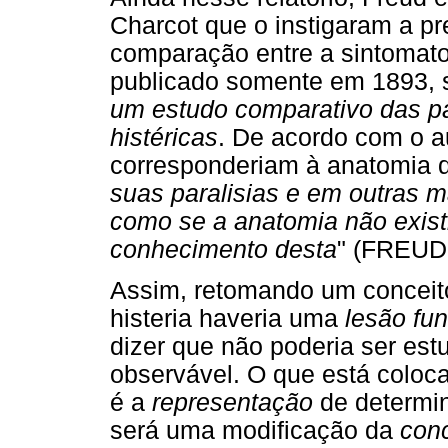
Charcot que o instigaram a pr
comparação entre a sintomatolo
publicado somente em 1893, s
um estudo comparativo das pa
histéricas
. De acordo com o au
corresponderiam à anatomia d
suas paralisias e em outras m
como se a anatomia não exist
conhecimento desta
" (FREUD,
Assim, retomando um conceito
histeria haveria uma
lesão fun
dizer que não poderia ser es
observável. O que está coloca
é a
representação
de determin
será uma modificação da
con