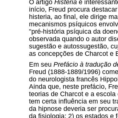
O artigo
Histeria
é interessan
início, Freud procura destaca
histeria, ao final, ele dirige 
mecanismos psíquicos envolv
"pré-história psíquica da doe
observada quando o autor dis
sugestão e autossugestão, cu
as concepções de Charcot e 
Em seu
Prefácio à tradução 
Freud (1888-1889/1996) comen
do neurologista francês Hippo
Ainda que, neste prefácio, Fre
teorias de Charcot e a escola
tem certa influência em seu t
da hipnose deveria ser procur
da fisiologia; 2) os estados 