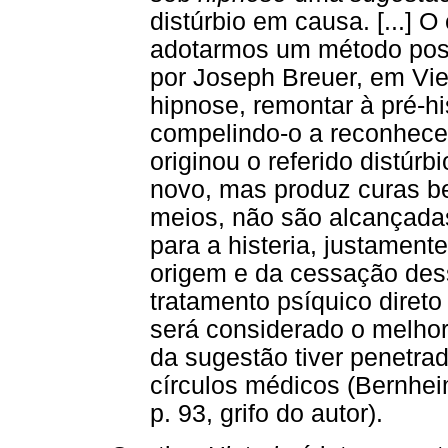
distúrbio em causa. [...] O
adotarmos um método posto
por Joseph Breuer, em Vie
hipnose, remontar à pré-hi
compelindo-o a reconhece
originou o referido distúr
novo, mas produz curas b
meios, não são alcançada
para a histeria, justamen
origem e da cessação desse
tratamento psíquico direto
será considerado o melho
da sugestão tiver penetr
círculos médicos (Bernhe
p. 93, grifo do autor).