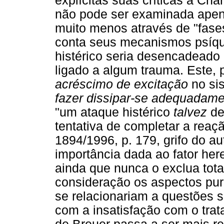
explícitas suas críticas a Cha
não pode ser examinada apena
muito menos através de "fase
conta seus mecanismos psíqu
histérico seria desencadeado
ligado a algum trauma. Este, 
acréscimo de excitação
no si
fazer dissipar-se adequadame
"um ataque histérico
talvez
de
tentativa de completar a rea
1894/1996, p. 179, grifo do au
importância dada ao fator here
ainda que nunca o exclua tot
consideração os aspectos pur
se relacionariam a questões s
com a insatisfação com o trat