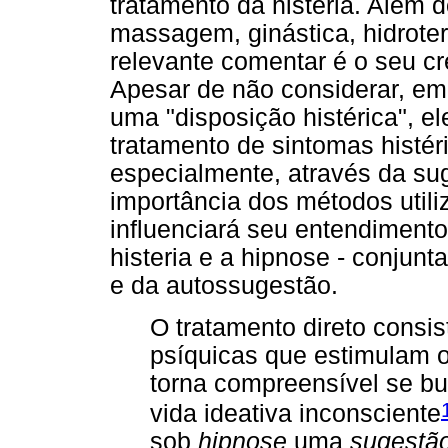
tratamento da histeria. Além 
massagem, ginástica, hidrotera
relevante comentar é o seu cr
Apesar de não considerar, em
uma "disposição histérica", el
tratamento de sintomas histér
especialmente, através da su
importância dos métodos util
influenciará seu entendimento
histeria e a hipnose - conju
e da autossugestão.
O tratamento direto consi
psíquicas que estimulam os
torna compreensível se bu
vida ideativa inconsciente
sob
hipnose
uma
sugestã