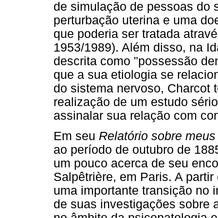
de simulação de pessoas do s
perturbação uterina e uma doen
que poderia ser tratada atrav
1953/1989). Além disso, na I
descrita como "possessão d
que a sua etiologia se relac
do sistema nervoso, Charcot te
realização de um estudo sério
assinalar sua relação com co
Em seu
Relatório sobre meus
ao período de outubro de 188
um pouco acerca de seu encon
Salpêtrière, em Paris. A parti
uma importante transição no in
de suas investigações sobre 
no âmbito da psicopatologia e