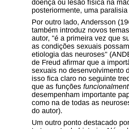
doença ou lesão física na mão
posteriormente, uma paralisia
Por outro lado, Andersson (1
também introduz novos temas
autor, "é a primeira vez que s
as condições sexuais possam t
etiologia das neuroses" (AN
de Freud afirmar que a impor
sexuais no desenvolvimento da
isso fica claro no seguinte tre
que as funções
funcionalmen
desempenham importante papel
como na de todas as neuroses
do autor).
Um outro ponto destacado por 