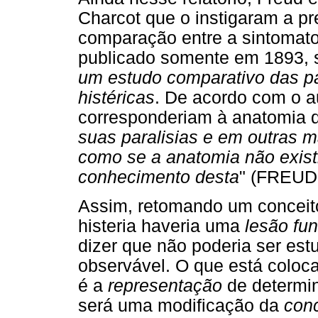
Charcot que o instigaram a pr
comparação entre a sintomatolo
publicado somente em 1893, s
um estudo comparativo das pa
histéricas
. De acordo com o au
corresponderiam à anatomia d
suas paralisias e em outras m
como se a anatomia não exist
conhecimento desta
" (FREUD,
Assim, retomando um conceito
histeria haveria uma
lesão fun
dizer que não poderia ser es
observável. O que está coloca
é a
representação
de determin
será uma modificação da
con