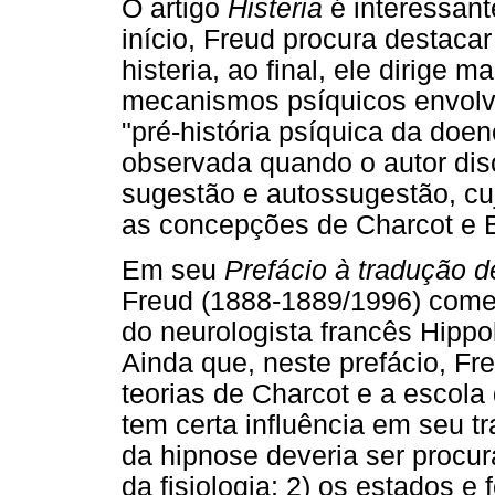
O artigo
Histeria
é interessan
início, Freud procura destaca
histeria, ao final, ele dirige 
mecanismos psíquicos envolv
"pré-história psíquica da doe
observada quando o autor dis
sugestão e autossugestão, cu
as concepções de Charcot e 
Em seu
Prefácio à tradução 
Freud (1888-1889/1996) comen
do neurologista francês Hippo
Ainda que, neste prefácio, Fre
teorias de Charcot e a escola
tem certa influência em seu t
da hipnose deveria ser procur
da fisiologia; 2) os estados 