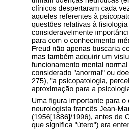
tinham doenças neuróticas (em
clínicos despertaram cada ve
aqueles referentes à psicopat
questões relativas à fisiolog
consideravelmente importância
para com o conhecimento méd
Freud não apenas buscaria con
mas também adquirir um vislu
funcionamento mental normal a
considerado "anormal" ou do
275), "a psicopatologia, perce
aproximação para a psicologia
Uma figura importante para o e
neurologista francês Jean-Mar
(1956[1886]/1996), antes de 
que significa "útero") era en