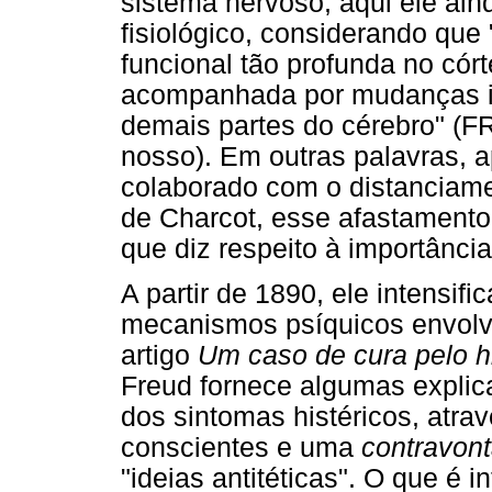
sistema nervoso, aqui ele ain
fisiológico, considerando qu
funcional tão profunda no cór
acompanhada por mudanças 
demais partes do cérebro" (F
nosso). Em outras palavras, a
colaborado com o distanciame
de Charcot, esse afastamento 
que diz respeito à importância 
A partir de 1890, ele intensi
mecanismos psíquicos envolvid
artigo
Um caso de cura pelo h
Freud fornece algumas explic
dos sintomas histéricos, atrav
conscientes e uma
contravon
"ideias antitéticas". O que é 