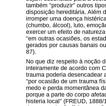
também "produzir" outros tip
disposição hereditária. Além d
irromper uma doença histérica
(chumbo, álcool), luto, emoçã
exercer um efeito de natureza 
"em outras ocasiões, os estad
gerados por causas banais o
87).
No que diz respeito à noção d
inteiramente de acordo com C
trauma poderia desencadear a 
"por ocasião de um trauma fí
medo e perda momentânea da 
porque a parte do corpo afet
histeria local" (FREUD, 1888/