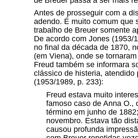
de Breuer passa a ser mais r
Antes de prosseguir com a di
adendo. É muito comum que 
trabalho de Breuer somente a
De acordo com Jones (1953/1
no final da década de 1870, no
(em Viena), onde se tornaram
Freud também se informara so
clássico de histeria, atendido
(1953/1989, p. 233):
Freud estava muito inter
famoso caso de Anna O., o
término em junho de 1882;
novembro. Estava tão dist
causou profunda impressão,
com Breuer repetidas veze