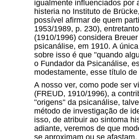
igualmente influenciados por 
histeria no Instituto de Brüc
possível afirmar de quem par
1953/1989, p. 230), entretanto
(1910/1996) considera Breuer
psicanálise, em 1910. A únic
sobre isso é que "quando alg
o Fundador da Psicanálise, es
modestamente, esse título de s
A nosso ver, como pode ser v
(FREUD, 1910/1996), a contrib
"origens" da psicanálise, talv
método de investigação de id
isso, de atribuir ao sintoma h
adiante, veremos de que mod
se aproximam ou se afastam,