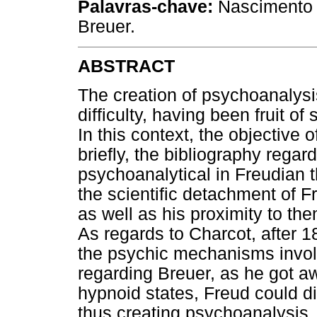
Palavras-chave:
Nascimento d
Breuer.
ABSTRACT
The creation of psychoanalysi
difficulty, having been fruit of
In this context, the objective o
briefly, the bibliography regar
psychoanalytical in Freudian 
the scientific detachment of F
as well as his proximity to th
As regards to Charcot, after 18
the psychic mechanisms involv
regarding Breuer, as he got a
hypnoid states, Freud could d
thus creating psychoanalysis.