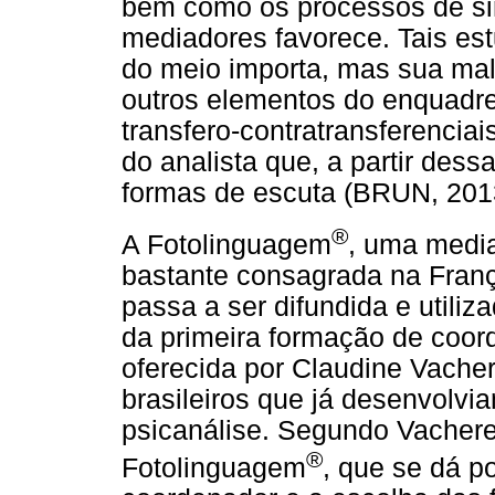
bem como os processos de si
mediadores favorece. Tais es
do meio importa, mas sua ma
outros elementos do enquadr
transfero-contratransferencia
do analista que, a partir des
formas de escuta (BRUN, 201
®
A Fotolinguagem
, uma media
bastante consagrada na Franç
passa a ser difundida e utiliz
da primeira formação de coor
oferecida por Claudine Vache
brasileiros que já desenvolvia
psicanálise. Segundo Vacheret
®
Fotolinguagem
, que se dá p