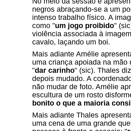
No meio da sessão é apresen
negros abraçando-se a um po
intenso trabalho físico. A im
como "
um jogo proibido
" (si
violência associada à image
cavalo, laçando um boi.
Mais adiante Amélie apresent
uma criança apoiada na mão 
"
dar carinho
" (sic). Thales 
depois mudado. A coordenador
não mudar de foto. Amélie ap
escultura de um rosto disforme
bonito o que a maioria consi
Mais adiante Thales apresent
uma cena de uma grande quei