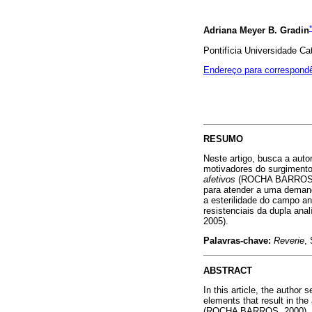
*
Adriana Meyer B. Gradin
Pontifícia Universidade Ca
Endereço para correspond
RESUMO
Neste artigo, busca a aut
motivadores do surgimento
afetivos
(ROCHA BARROS,
para atender a uma deman
a esterilidade do campo a
resistenciais da dupla an
2005).
Palavras-chave:
Reverie
,
ABSTRACT
In this article, the author
elements that result in th
(ROCHA BARROS, 2000), chi