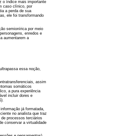
ez o índice mais importante
 caso clínico, por
tia a perda de sua
as, ele foi transformando
ção semionírica por meio
 personagens, enredos e
e a aumentarem a
 ultrapassa essa noção,
ontratransferenciais, assim
sintomas somáticos
co, a pura experiência
vel incluir dores e
).
 informação já formatada,
iente no analista que traz
 de processos terciários
e conservar a virtualidade
pressões e pensamentos)