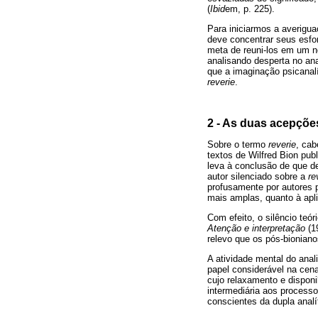
(
Ibid
em, p. 225).
Para iniciarmos a averigua
deve concentrar seus esfo
meta de reuni-los em um n
analisando desperta no an
que a imaginação psicanalí
reverie
.
2 - As duas acepçõ
Sobre o termo
reverie
, cab
textos de Wilfred Bion pu
leva à conclusão de que de
autor silenciado sobre a
re
profusamente por autores p
mais amplas, quanto à apl
Com efeito, o silêncio teó
Atenção e interpretação
(19
relevo que os pós-bioniano
A atividade mental do ana
papel considerável na cen
cujo relaxamento e dispon
intermediária aos process
conscientes da dupla analí