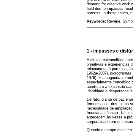
demand for creative work wh
field due to impasses resul
process, in these cases, 
Keywords:
Reverie, Symbo
1 - Impasses e distú
A clínica psicanalítica c
primitivas e experiências 
relaciona-se à participaçã
1962a/2007),
pictogramas 
1976). E a segunda vertent
especialmente concebido pa
abertura e a expansão das
identidade e despersonaliz
De fato, diante de pacien
ferenczianos, dos falsos
s
necessidade de ampliação 
freudiana clássica. Tal es
antecedem às vezes a próp
corporalidade em si mesma,
Quando o campo analítico