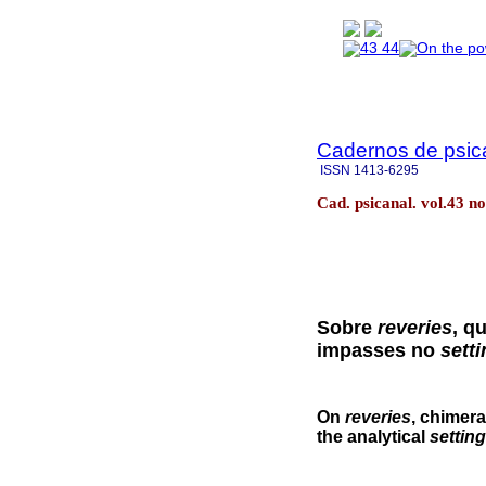
Cadernos de psica
ISSN
1413-6295
Cad. psicanal. vol.43 n
Sobre
reveries
, q
impasses no
sett
On
reveries
, chimer
the analytical
setting