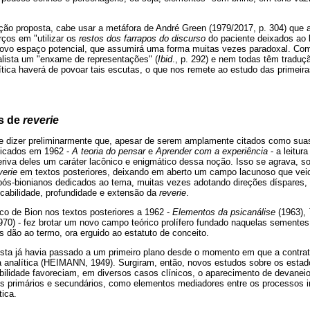
ção proposta, cabe usar a metáfora de André Green (1979/2017, p. 304) que 
rços em "utilizar os
restos dos farrapos do discurso
do paciente deixados ao 
ovo espaço potencial, que assumirá uma forma muitas vezes paradoxal. Com
alista um "enxame de representações" (
Ibid
., p. 292) e nem todas têm traduç
tica haverá de povoar tais escutas, o que nos remete ao estudo das primeir
es de
reverie
e dizer preliminarmente que, apesar de serem amplamente citados como suas 
blicados em 1962 -
A teoria do pensar
e
Aprender com a experiência
- a leitur
riva deles um caráter lacônico e enigmático dessa noção. Isso se agrava, sob
verie
em textos posteriores, deixando em aberto um campo lacunoso que veio
ós-bionianos dedicados ao tema, muitas vezes adotando direções díspares, o
icabilidade, profundidade e extensão da
reverie
.
rico de Bion nos textos posteriores a 1962 -
Elementos da psicanálise
(1963),
70) - fez brotar um novo campo teórico prolífero fundado naquelas sementes 
s dão ao termo, ora erguido ao estatuto de conceito.
lista já havia passado a um primeiro plano desde o momento em que a contra
a analítica (HEIMANN, 1949). Surgiram, então, novos estudos sobre os estad
ibilidade favoreciam, em diversos casos clínicos, o aparecimento de devane
os primários e secundários, como elementos mediadores entre os processos i
tica.