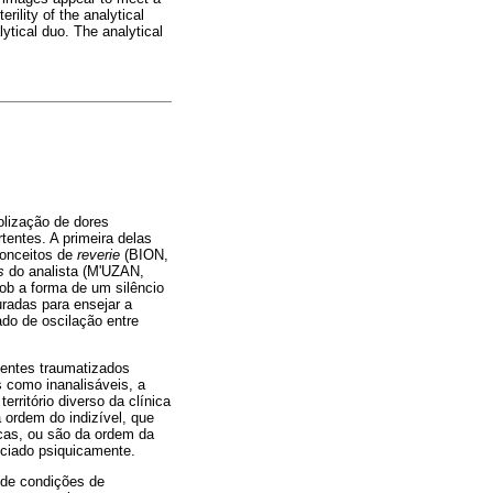
ility of the analytical
ytical duo. The analytical
olização de dores
tentes. A primeira delas
conceitos de
reverie
(BION,
s
do analista (M'UZAN,
sob a forma de um silêncio
uradas para ensejar a
do de oscilação entre
ientes traumatizados
s como inanalisáveis, a
ritório diverso da clínica
 ordem do indizível, que
cas, ou são da ordem da
nciado psiquicamente.
 de condições de