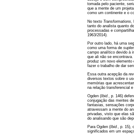
tomada pelo paciente, seri
que a mente de um projeta
como um continente e o co
No texto
Transformations
,
tanto do analista quanto 
processadas e compartilha
1963/2014).
Por outro lado, há uma se
como uma forma de
suple
campo analítico devido à 
que ali não se encontrava.
produz um novo elemento q
fazer o trabalho de dar sen
Essa outra acepção da
rev
diversos textos sobre o u
memórias que acrescentam
na relação transferencial
Ogden (
Ibid
., p. 146) def
conjugação das mentes de a
fantasias, sensações corp
atravessam a mente do anal
privadas, visto que elas s
do analisando que são dep
Para Ogden (
Ibid
., p. 15),
significados em um espaço 