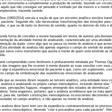
a um instrumento a complementar a produção de sentido, fazendo um circuito
 aquilo que não consegue ser pensado e sonhado por ele mesmo e a mente do
mplementa, trazendo sentido.
 Bion (1965/2014) veicula a noção de que um encontro analítico envolve tran
do paciente. Segundo ele, são necessárias transformações das emoções para
das, o que se dá tanto no domínio do sentido, quanto no domínio do mito e 
gunda forma de conceber a
reverie
baseada em textos de autores pós-bionian
mentação
da atividade mental do analisando, caracterizada por uma atividade
interação da dupla: como algo que se passa na mente do analista e que acre
 Esta atividade do analista não apenas organiza o campo do sentido do analis
ue serve como instrumento que auxilia a mente de quem está emitindo as ide
tido.
erie
compreendida como
fenômeno
é profusamente retratada por Thomas Ogd
so das imagens que lhe ocorrem à mente durante as suas sessões com seus 
 algo à experiência emocional do paciente e que, como um suplemento, con
 e no campo da simbolização das experiências emocionais do analisando.
ende que as
reveries
dizem respeito ao terceiro analítico, uma entidade nova
nalista e analisando no próprio campo intersubjetivo, incluindo dentre elas
orais, percepções fugazes, imagens emergindo dos estados de dormências", 
ista. Seria enganoso, portanto, que o analista acreditasse que se trata ape
ão, para ele, também construções intersubjetivas inconscientes decorrentes de
ositadas no campo analítico, e não apenas na mente do analista.
 o analista deve fazer bom uso da experiência contratransferencial no process
onírico intersubjetivo, devendo "criar a psicanálise para cada paciente". A