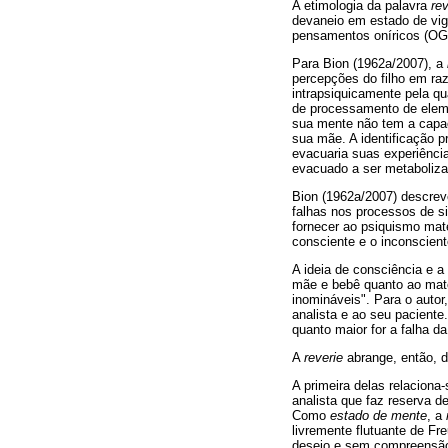
A etimologia da palavra
rev
devaneio em estado de vig
pensamentos oníricos (
Para Bion (1962a/2007), a
percepções do filho em raz
intrapsiquicamente pela q
de processamento de eleme
sua mente não tem a capa
sua mãe. A identificação 
evacuaria suas experiênci
evacuado a ser metaboliza
Bion (1962a/2007) descre
falhas nos processos de s
fornecer ao psiquismo mate
consciente e o inconscient
A ideia de consciência e 
mãe e bebê quanto ao mate
inomináveis". Para o autor
analista e ao seu pacient
quanto maior for a falha 
A
reverie
abrange, então, 
A primeira delas relaciona
analista que faz reserva d
Como
estado de mente
, a
livremente flutuante de F
desejo e sem compreensão