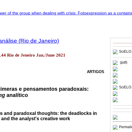
nálise (Rio de Janeiro)
SciELO 
o.44 Rio de Jeneiro Jan./June 2021
(pdf)
ARTIGOS
SciELO 
uimeras e pensamentos paradoxais:
ing
analítico
as and paradoxal thoughts: the deadlocks in
and the analyst's creative work
Permali