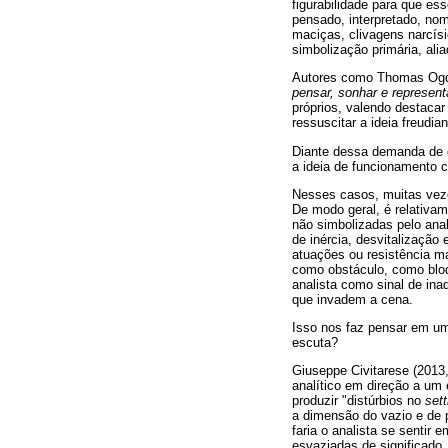
figurabilidade para que es
pensado, interpretado, n
maciças, clivagens narcísi
simbolização primária, ali
Autores como Thomas Ogden
pensar, sonhar e represent
próprios, valendo destaca
ressuscitar a ideia freudian
Diante dessa demanda de
a ideia de funcionamento c
Nesses casos, muitas vez
De modo geral, é relativa
não simbolizadas pelo ana
de inércia, desvitalização
atuações ou resistência ma
como obstáculo, como bloq
analista como sinal de ina
que invadem a cena.
Isso nos faz pensar em um
escuta?
Giuseppe Civitarese (2013
analítico em direção a um 
produzir "distúrbios no
sett
a dimensão do vazio e de 
faria o analista se senti
esvaziadas de significado,