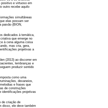
 positivo e virtuoso em
 outro recebe aquilo
sformações simultâneas
 que elas possam ser
da paixão (BION,
os dedicados à temática,
 criativa que emerge no
sce à cena alguma coisa
ando, mas cria, gera,
ntificações projetivas a
en (2013) ao discorrer em
pacientes, lembranças e
seguem produzir sentido
 composta como uma
 "ruminações, devaneios,
melodias e frases que
nas de construções
 identificações projetivas
o de criação de
lém disso, ele deve também