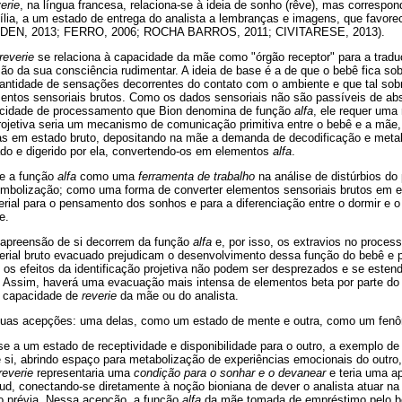
erie
, na língua francesa, relaciona-se à ideia de sonho (rêve), mas corresp
ília, a um estado de entrega do analista a lembranças e imagens, que favor
OGDEN, 2013; FERRO, 2006; ROCHA BARROS, 2011; CIVITARESE, 2013).
reverie
se relaciona à capacidade da mãe como "órgão receptor" para a trad
ão da sua consciência rudimentar. A ideia de base é a de que o bebê fica so
uantidade de sensações decorrentes do contato com o ambiente e que tal s
ntos sensoriais brutos. Como os dados sensoriais não são passíveis de ab
cidade de processamento que Bion denomina de função
alfa
, ele requer uma
projetiva seria um mecanismo de comunicação primitiva entre o bebê e a mãe,
as em estado bruto, depositando na mãe a demanda de decodificação e metab
do e digerido por ela, convertendo-os em elementos
alfa
.
ve a função
alfa
como uma
ferramenta de trabalho
na análise de distúrbios d
imbolização; como uma forma de converter elementos sensoriais brutos em
rial para o pensamento dos sonhos e para a diferenciação entre o dormir e o 
e.
a apreensão de si decorrem da função
alfa
e, por isso, os extravios no proces
rial bruto evacuado prejudicam o desenvolvimento dessa função do bebê e p
, os efeitos da identificação projetiva não podem ser desprezados e se esten
e. Assim, haverá uma evacuação mais intensa de elementos beta por parte do
da capacidade de
reverie
da mãe ou do analista.
duas acepções: uma delas, como um estado de mente e outra, como um fen
-se a um estado de receptividade e disponibilidade para o outro, a exemplo 
e si, abrindo espaço para metabolização de experiências emocionais do outro
reverie
representaria uma
condição para o sonhar e o devanear
e teria uma a
reud, conectando-se diretamente à noção bioniana de dever o analista atuar 
 prévia. Nessa acepção, a função
alfa
da mãe tomada de empréstimo pelo beb