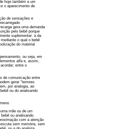
onde hoje também a um
ece o aparecimento de
ução de sensações e
brecarregado
obrecarga gera uma demanda
sorção pelo bebê porque
 mente suplementar: a da
 mediante o qual o bebê
olização do material
o pensamento, ou seja, em
 elementos
alfa
e, assim,
acordar; entre o
so de comunicação entre
odem gerar "terrores
dem, por analogia, ao
 bebê ou do analisando
ômeno.
de uma mãe ou de um
, bebê ou analisando.
proximação com a atenção
na escuta sem memória, sem
ê, ou a do analista,