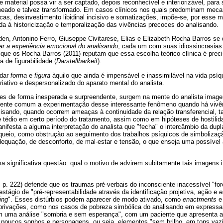
se material possa vir a ser captado, depois reconhecível e interiorizável, par
omeado e talvez transformado. Em casos clínicos nos quais predominam me
cas, desinvestimento libidinal incisivo e somatizações, impõe-se, por esse m
ada à historicização e temporalização das vivências precoces do analisando.
, Antonino Ferro, Giuseppe Civitarese, Elias e Elizabeth Rocha Barros se 
ar a experiência emocional do analisando
, cada um com suas idiossincrasias
r que os Rocha Barros (2011) reputam que essa escolha teórico-clínica é pr
a de figurabilidade (
Darstellbarkeit
).
 dar
forma
e
figura
àquilo que ainda é impensável e inassimilável na vida psí
riativo e despersonalizado do aparato mental do analista.
es de forma inesperada e surpreendente, surgem na mente do analista imag
mente comum a experimentação desse interessante fenômeno quando há vivên
lisando, quando ocorrem ameaças à continuidade da relação transferencial, 
 e tédio em certo período do tratamento, assim como em hipóteses de hostilid
nifesta a alguma interpretação do analista que "fecha" o intercâmbio da dup
ueio, como obstrução ao seguimento dos trabalhos psíquicos de simbolizaçã
dequação, de desconforto, de mal-estar e tensão, o que enseja uma possível 
a significativa questão: qual o motivo de advirem subitamente tais imagens
, p. 222) defende que os traumas pré-verbais do inconsciente inacessível "f
estágio de "pré-representabilidade através da identificação projetiva, ação e
e
ing
". Esses distúrbios podem aparecer de modo ativado, como
enactments
e
privações, como nos casos de pobreza simbólica do analisando em express
r em uma análise "sombria e sem esperança", com um paciente que apresenta 
 poucos sonhos e personagens, ou seja, elementos "sem brilho, em tons vazio