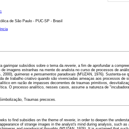
1
tólica de São Paulo - PUC-SP - Brasil
ência
ora garimpar subsídios sobre o tema da
reverie
, a fim de aprofundar a compre
 de imagens estranhas na mente do analista no curso de processos de anál
 2000),
quimeras
e
pensamentos paradoxais
(M'UZAN, 1976). Sustenta-se q
da de trabalho criativo quando são vivenciadas ameaças aos processos de 
nalítico em razão de impasses decorrentes de traumas primitivos, desvitali
alítica. O processo analítico, nesses casos, assume a natureza de "incubad
 Simbolização, Traumas precoces.
 seeks to find subsidies on the theme of
reverie
, in order to deepen the underst
e appearance of strange images in the analyst's mind during analysis, such as 
meras and paradoxical thoughts (M'UZAN, 1976). It is sustained that such