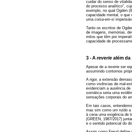
cuidar do senso de vitalida
do processo analítico", cu
exemplo, no qual Ogden (
I
capacidade mental, o que o
uma
coisa-em-si
impensáve
Tanto os escritos de Ogden
de imagens, memórias, dev
mitos que têm por imperati
capacidade de processam
3 - A
reverie
além da 
Apesar de a
reverie
ser equ
assumindo contornos própr
A rigor, a extensão demas
como vivências de mal-est
evidenciam a ausência de 
somática seria uma evidênc
sensações corporais do a
Em tais casos, entendemos
mas sim como um ruído a se
à cena uma exigência de tr
(GREEN, 1987/2017) juntam
e o sentido potencial do d
Assim como Freud define 