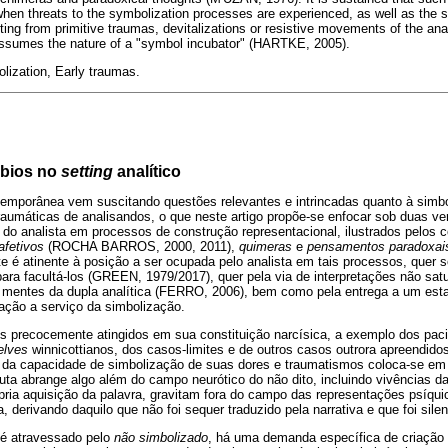
en threats to the symbolization processes are experienced, as well as the ster
ting from primitive traumas, devitalizations or resistive movements of the anal
assumes the nature of a "symbol incubator" (HARTKE, 2005).
lization, Early traumas.
rbios no
setting
analítico
ontemporânea vem suscitando questões relevantes e intrincadas quanto à simb
traumáticas de analisandos, o que neste artigo propõe-se enfocar sob duas ver
o do analista em processos de construção representacional, ilustrados pelos 
afetivos
(ROCHA BARROS, 2000, 2011),
quimeras
e
pensamentos paradoxai
e é atinente à posição a ser ocupada pelo analista em tais processos, quer 
ra facultá-los (GREEN, 1979/2017), quer pela via de interpretações não sat
 mentes da dupla analítica (FERRO, 2006), bem como pela entrega a um esta
ação a serviço da simbolização.
tes precocemente atingidos em sua constituição narcísica, a exemplo dos pac
elves
winnicottianos, dos casos-limites e de outros casos outrora apreendido
da capacidade de simbolização de suas dores e traumatismos coloca-se em ter
cuta abrange algo além do campo neurótico do não dito, incluindo vivências da
ria aquisição da palavra, gravitam fora do campo das representações psíqui
 derivando daquilo que não foi sequer traduzido pela narrativa e que foi sile
 é atravessado pelo
não simbolizado
, há uma demanda específica de criação