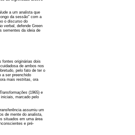
alude a um analista que
longo da sessão" com a
o o discurso do
ão verbal, defende Green
as sementes da ideia de
fontes originárias dois
a cuidadosa de ambos nos
retudo, pelo fato de ter o
 a ser preenchido
ra mais restritas, ora
Transformações
(1965) e
iniciais, marcado pelo
transferência assumiu um
os de mente do analista,
ios situados em uma área
nconscientes e pré-