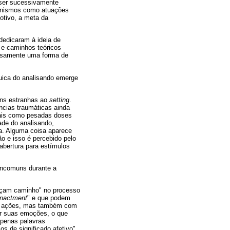
a ser sucessivamente
canismos como atuações
otivo, a meta da
dedicaram à ideia de
 e caminhos teóricos
ecisamente uma forma de
quica do analisando emerge
ens estranhas ao
setting
.
cias traumáticas ainda
tais como pesadas doses
ade do analisando,
la. Alguma coisa aparece
o e isso é percebido pelo
abertura para estímulos
 incomuns durante a
orçam caminho" no processo
nactment
" e que podem
 ações, mas também com
ar suas emoções, o que
apenas palavras
s de significado afetivo"