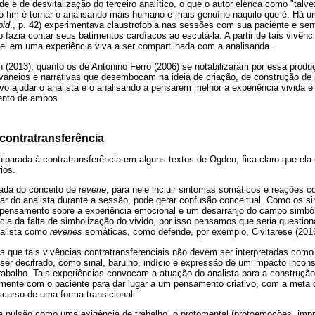
de e de desvitalização do terceiro analítico, o que o autor elenca como "talv
jo fim é tornar o analisando mais humano e mais genuíno naquilo que é. Há um
bid
., p. 42) experimentava claustrofobia nas sessões com sua paciente e sen
 fazia contar seus batimentos cardíacos ao escutá-la. A partir de tais vivênci
l em uma experiência viva a ser compartilhada com a analisanda.
 (2013), quanto os de Antonino Ferro (2006) se notabilizaram por essa produ
aneios e narrativas que desembocam na ideia de criação, de construção de
vo ajudar o analista e o analisando a pensarem melhor a experiência vivida 
ento de ambos.
contratransferência
iparada à contratransferência em alguns textos de Ogden, fica claro que ela
ios.
iada do conceito de
reverie
, para nele incluir sintomas somáticos e reações c
ar do analista durante a sessão, pode gerar confusão conceitual. Como os 
pensamento sobre a experiência emocional e um desarranjo do campo simbóli
ia da falta de simbolização do vivido, por isso pensamos que seria questioná
nalista como
reveries
somáticas, como defende, por exemplo, Civitarese (2016
 que tais vivências contratransferenciais não devem ser interpretadas como
r decifrado, como sinal, barulho, indício e expressão de um impacto inconsc
abalho. Tais experiências convocam a atuação do analista para a construção
ente com o paciente para dar lugar a um pensamento criativo, com a meta d
iscurso de uma forma transicional.
a pulsão como uma exigência de trabalho, o protomental (protoemoções, im