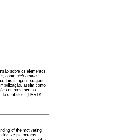
ensão sobre os elementos
ise, como
pictogramas
ue tais imagens surgem
simbolização, assim como
zações ou movimentos
ora de símbolos" (HARTKE,
anding of the motivating
affective pictograms
 images appear to meet a