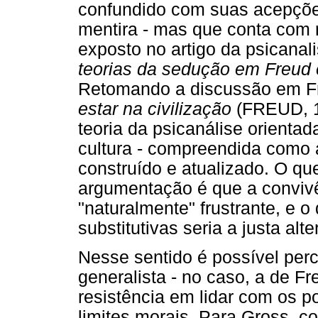
confundido com suas acepções 
mentira - mas que conta com r
exposto no artigo da psicanali
teorias da sedução em Freud
Retomando a discussão em Fr
estar na civilização
(FREUD, 1
teoria da psicanálise orienta
cultura - compreendida como 
construído e atualizado. O qu
argumentação é que a conviv
"naturalmente" frustrante, e 
substitutivas seria a justa al
Nesse sentido é possível per
generalista - no caso, a de F
resistência em lidar com os p
limites morais. Para Gross, c