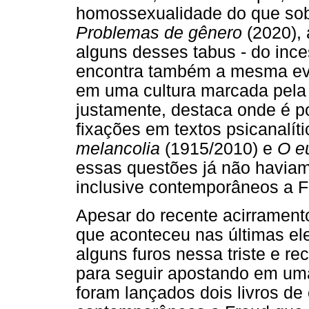
homossexualidade do que sobr
Problemas de gênero
(2020), 
alguns desses tabus - do inc
encontra também a mesma evi
em uma cultura marcada pela 
justamente, destaca onde é p
fixações em textos psicanalít
melancolia
(1915/2010) e
O eu
essas questões já não haviam 
inclusive contemporâneos a 
Apesar do recente acirrament
que aconteceu nas últimas ele
alguns furos nessa triste e r
para seguir apostando em uma
foram lançados dois livros de