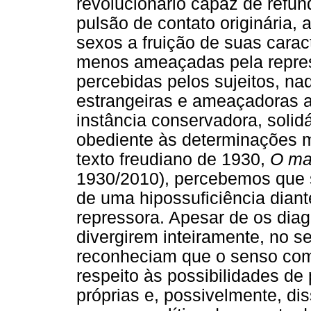
revolucionário capaz de refu
pulsão de contato originária, 
sexos a fruição de suas caract
menos ameaçadas pela repress
percebidas pelos sujeitos, na
estrangeiras e ameaçadoras a
instância conservadora, solidá
obediente às determinações 
texto freudiano de 1930,
O mal
1930/2010), percebemos que 
de uma hipossuficiência diant
repressora. Apesar de os diag
divergirem inteiramente, no s
reconheciam que o senso com
respeito às possibilidades de
próprias e, possivelmente, di