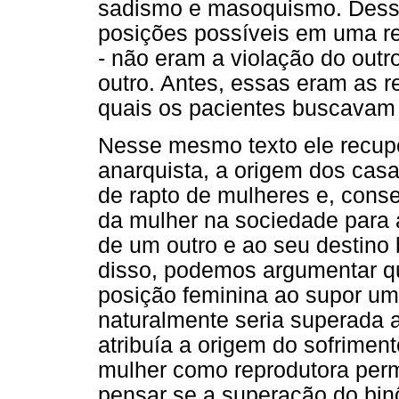
sadismo e masoquismo. Dessa
posições possíveis em uma rel
- não eram a violação do outr
outro. Antes, essas eram as r
quais os pacientes buscavam r
Nesse mesmo texto ele recuper
anarquista, a origem dos cas
de rapto de mulheres e, cons
da mulher na sociedade para a
de um outro e ao seu destino
disso, podemos argumentar qu
posição feminina ao supor um
naturalmente seria superada a
atribuía a origem do sofriment
mulher como reprodutora perm
pensar se a superação do binô