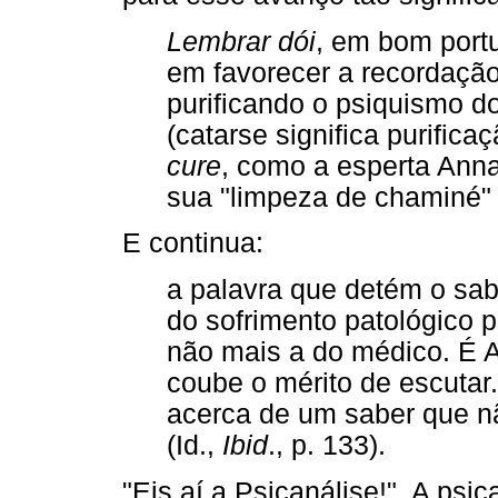
Lembrar dói
, em bom portu
em favorecer a recordaçã
purificando o psiquismo d
(catarse significa purific
cure
, como a esperta Anna
sua "limpeza de chaminé" (
E continua:
a palavra que detém o sab
do sofrimento patológico p
não mais a do médico. É A
coube o mérito de escutar.
acerca de um saber que não
(Id.,
Ibid
., p. 133).
"Eis aí a Psicanálise!". A ps