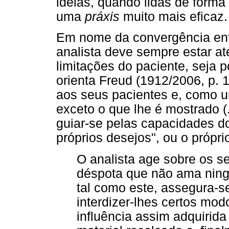
ideias, quando lidas de forma
uma
práxis
muito mais eficaz.
Em nome da convergência entre
analista deve sempre estar at
limitações do paciente, seja 
orienta Freud (1912/2006, p.
aos seus pacientes e, como u
exceto o que lhe é mostrado (.
guiar-se pelas capacidades d
próprios desejos", ou o própri
O analista age sobre os s
déspota que não ama nin
tal como este, assegura-s
interdizer-lhes certos mod
influência assim adquirida 