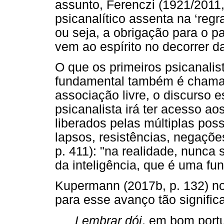
assunto, Ferenczi (1921/2011,
psicanalítico assenta na ‘reg
ou seja, a obrigação para o p
vem ao espírito no decorrer d
O que os primeiros psicanali
fundamental também é chamado
associação livre, o discurso 
psicanalista irá ter acesso a
liberados pelas múltiplas possi
lapsos, resistências, negaçõe
p. 411): "na realidade, nunca 
da inteligência, que é uma fu
Kupermann (2017b, p. 132) no
para esse avanço tão significa
Lembrar dói
, em bom portu