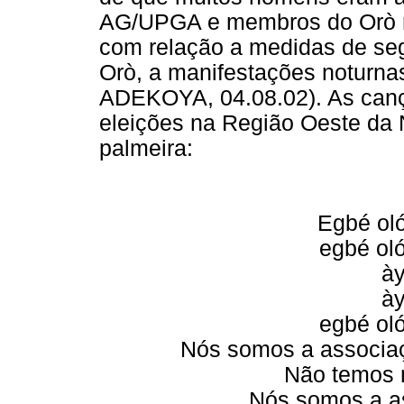
AG/UPGA e membros do Orò re
com relação a medidas de seg
Orò, a manifestações noturnas 
ADEKOYA, 04.08.02). As canç
eleições na Região Oeste da
palmeira:
Egbé oló
egbé oló
ày
ày
egbé oló
Nós somos a associaç
Não temos 
Nós somos a as