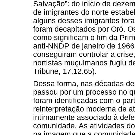
Salvação”: do início de deze
de imigrantes do norte estab
alguns desses imigrantes for
foram decapitados por Orò. 
como significam o fim da Prim
anti-NNDP de janeiro de 1966, 
conseguiram controlar a cris
nortistas muçulmanos fugiu d
Tribune, 17.12.65).
Dessa forma, nas décadas de 5
passou por um processo no qua
foram identificadas com o par
reinterpretação moderna de ati
intimamente associado à defes
comunidade. As atividades d
na imagem que a comunidade t