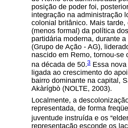
posição de poder foi, posterio
integração na administração l
colonial britânico. Mais tarde
(menos formal) da política dos
partidária moderna, durante a
(Grupo de Ação - AG), liderad
nascido em Remo, tornou-se o
3
na década de 50.
Essa nova i
ligada ao crescimento do apoio
bairro dominante na capital, S
Akàrígbò (NOLTE, 2003).
Localmente, a descolonização 
representada, de forma freqüe
juventude instruída e os “elder
representação esconde os laç