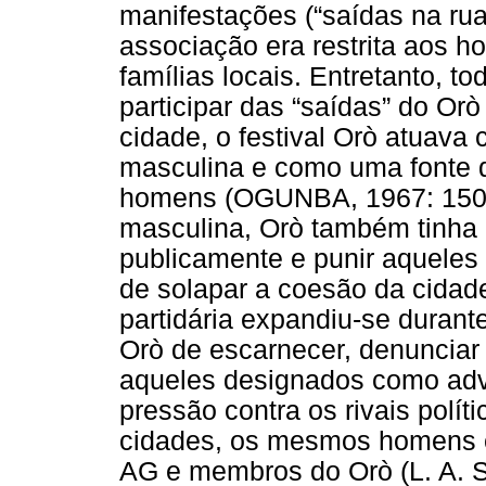
manifestações (“saídas na rua
associação era restrita aos 
famílias locais. Entretanto, 
participar das “saídas” do Orò
cidade, o festival Orò atuava
masculina e como uma fonte d
homens (OGUNBA, 1967: 150).
masculina, Orò também tinha 
publicamente e punir aqueles
de solapar a coesão da cidade
partidária expandiu-se durant
Orò de escarnecer, denunciar 
aqueles designados como adve
pressão contra os rivais polí
cidades, os mesmos homens e
AG e membros do Orò (L. A. 