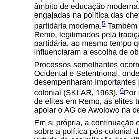
âmbito de educação moderna, 
engajadas na política das chef
5
partidária moderna.
Também e
Remo, legitimados pela tradiç
partidária, ao mesmo tempo que
influenciaram a escolha de ob
Processos semelhantes ocorre
Ocidental e Setentrional, onde
desempenharam importantes pa
6
colonial (SKLAR, 1963).
Por 
de elites em Remo, as elites t
apoiar o AG de Awolowo na d
Em si própria, a continuação d
sobre a política pós-colonia