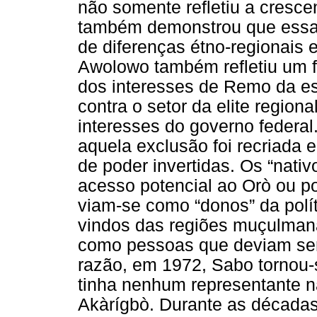
não somente refletiu a cresce
também demonstrou que essa
de diferenças étno-regionais e
Awolowo também refletiu um f
dos interesses de Remo da esf
contra o setor da elite regio
interesses do governo federal
aquela exclusão foi recriada
de poder invertidas. Os “nati
acesso potencial ao Orò ou po
viam-se como “donos” da polí
vindos das regiões muçulmana
como pessoas que deviam ser 
razão, em 1972, Sabo tornou
tinha nenhum representante n
Akàrígbò. Durante as décadas 