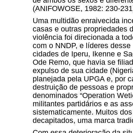
de ambos os sexos e diferent
(ANIFOWOSE, 1982: 230-231
Uma multidão enraivecida incen
casas e outras propriedades
violência foi direcionada a t
com o NNDP, e líderes desse 
cidades de Iperu, Ikenne e 
Ode Remo, que havia se filia
expulso de sua cidade (Nigeria
planejada pela UPGA e, por c
destruição de pessoas e prop
denominados “Operation Wetie 
militantes partidários e as a
sistematicamente. Muitos dos
decapitados, uma marca tradi
Com essa deterioração da sit