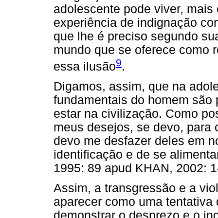
adolescente pode viver, mais
experiência de indignação co
que lhe é preciso segundo su
mundo que se oferece como res
9
essa ilusão
.
Digamos, assim, que na adole
fundamentais do homem são po
estar na civilização. Como p
meus desejos, se devo, para c
devo me desfazer deles em n
identificação e de se alimen
1995: 89 apud KHAN, 2002: 1
Assim, a transgressão e a vi
aparecer como uma tentativa d
demonstrar o desprezo e o inc