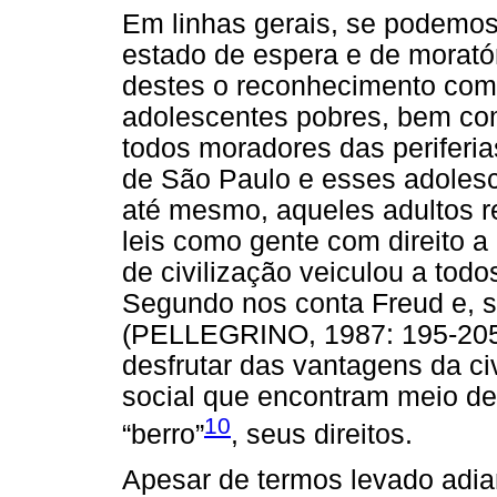
Em linhas gerais, se podemos
estado de espera e de moratór
destes o reconhecimento com
adolescentes pobres, bem co
todos moradores das periferi
de São Paulo e esses adole
até mesmo, aqueles adultos r
leis como gente com direito 
de civilização veiculou a to
Segundo nos conta Freud e, se
(PELLEGRINO, 1987: 195-205)
desfrutar das vantagens da civ
social que encontram meio de 
10
“berro”
, seus direitos.
Apesar de termos levado adia