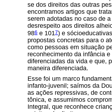
se dos direitos das outras pe
encontramos artigos que trat
serem adotadas no caso de a 
desrespeito aos direitos alhe
6
7
98
e 101
) e sócioeducativas
propostas concretas para o a
como pessoas em situação pe
reconhecimento da infância e
diferenciadas da vida e que, 
maneira diferenciada.
Esse foi um marco fundamenta
infanto-juvenil; saímos da Dou
as ações repressivas, de con
tônica, e assumimos comprom
Integral, que reconhece cria