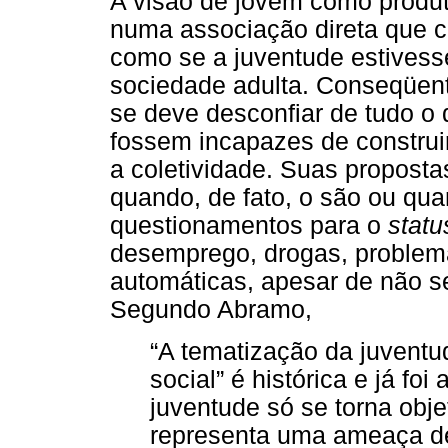
A visão de jovem como produt
numa associação direta que 
como se a juventude estives
sociedade adulta. Conseqüent
se deve desconfiar de tudo o
fossem incapazes de construir
a coletividade. Suas propost
quando, de fato, o são ou qu
questionamentos para o
statu
desemprego, drogas, problema
automáticas, apesar de não se
Segundo Abramo,
“A tematização da juventu
social” é histórica e já fo
juventude só se torna obj
representa uma ameaça de