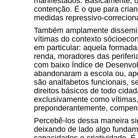
manifestados. Basicamente, o
contenção. É o que para cria
medidas repressivo-correciona
Também amplamente dissemin
vítimas do contexto sócioeco
em particular: aquela formada
renda, moradores das perifer
com baixo Índice de Desenvo
abandonaram a escola ou, ape
são analfabetos funcionais, s
direitos básicos de todo cida
exclusivamente como vítimas,
preponderantemente, compens
Percebê-los dessa maneira sig
deixando de lado algo fundam
capacidades e criatividade. É