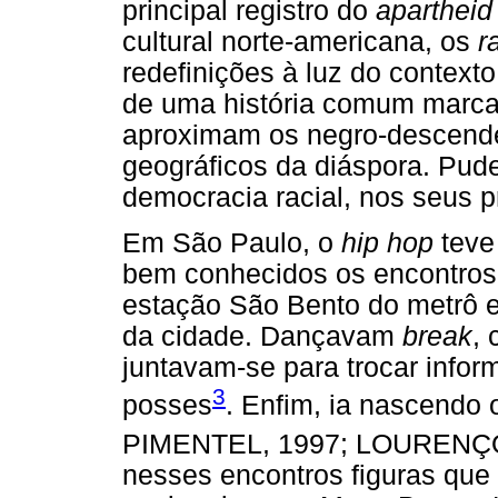
principal registro do
apartheid
cultural norte-americana, os
r
redefinições à luz do context
de uma história comum marcad
aproximam os negro-descende
geográficos da diáspora. Pude
democracia racial, nos seus p
Em São Paulo, o
hip hop
teve 
bem conhecidos os encontros d
estação São Bento do metrô e
da cidade. Dançavam
break
,
juntavam-se para trocar info
3
posses
. Enfim, ia nascend
PIMENTEL, 1997; LOURENÇO
nesses encontros figuras que 