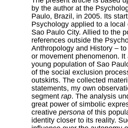
The present article is based 
by the author at the Psycholog
Paulo, Brazil, in 2005. Its star
Psychology applied to a local 
Sao Paulo City. Allied to the 
references outside the Psycho
Anthropology and History – to
or movement phenomenon. It af
young population of Sao Paulo
of the social exclusion proces
outskirts. The collected materi
statements, my own observatio
segment
rap
. The analysis u
great power of simbolic expres
creative
persona
of this popul
identity closer to its reality.