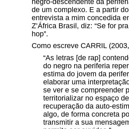
negro-descendente da periferi
de um complexo. E a partir d
entrevista a mim concedida 
Z’África Brasil, diz: “Se for pr
hop”.
Como escreve CARRIL (2003, 
“As letras [de rap] conte
do negro na periferia rep
estima do jovem da perife
elaborar uma interpretação
se ver e se compreender p
territorializar no espaço d
recuperação da auto-estim
algo, de forma concreta po
transmitir a sua mensagem