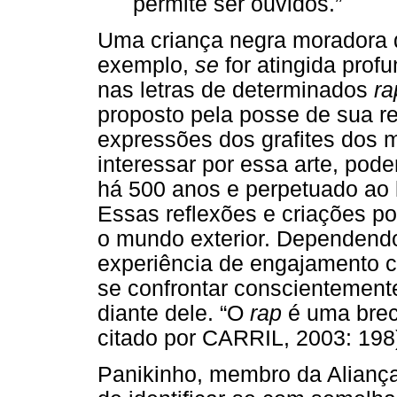
permite ser ouvidos.”
Uma criança negra moradora 
exemplo,
se
for atingida prof
nas letras de determinados
ra
proposto pela posse de sua re
expressões dos grafites dos m
interessar por essa arte, pod
há 500 anos e perpetuado ao l
Essas reflexões e criações p
o mundo exterior. Dependendo
experiência de engajamento
se confrontar conscientement
diante dele. “O
rap
é uma bre
citado por CARRIL, 2003: 198
Panikinho, membro da Alianç