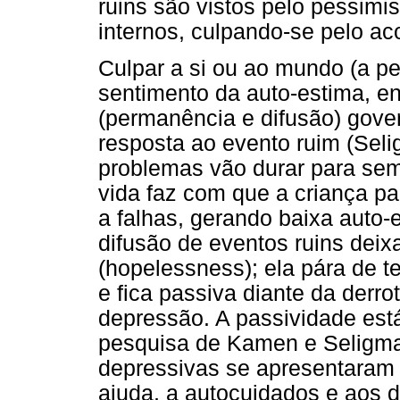
ruins são vistos pelo pessimi
internos, culpando-se pelo ac
Culpar a si ou ao mundo (a p
sentimento da auto-estima, e
(permanência e difusão) gove
resposta ao evento ruim (Seli
problemas vão durar para sem
vida faz com que a criança par
a falhas, gerando baixa auto-
difusão de eventos ruins dei
(hopelessness); ela pára de t
e fica passiva diante da derr
depressão. A passividade est
pesquisa de Kamen e Seligma
depressivas se apresentaram p
ajuda, a autocuidados e aos d