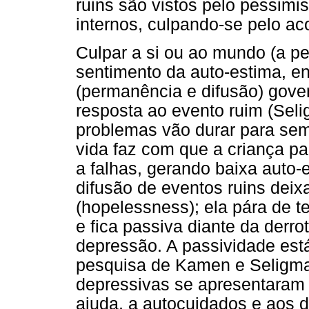
ruins são vistos pelo pessimi
internos, culpando-se pelo ac
Culpar a si ou ao mundo (a p
sentimento da auto-estima, e
(permanência e difusão) gove
resposta ao evento ruim (Seli
problemas vão durar para sem
vida faz com que a criança par
a falhas, gerando baixa auto-
difusão de eventos ruins dei
(hopelessness); ela pára de t
e fica passiva diante da derr
depressão. A passividade est
pesquisa de Kamen e Seligma
depressivas se apresentaram p
ajuda, a autocuidados e aos d