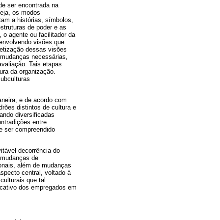
de ser encontrada na
seja, os modos
tam a histórias, símbolos,
struturas de poder e as
o agente ou facilitador da
senvolvendo visões que
etização dessas visões
s mudanças necessárias,
avaliação. Tais etapas
ura da organização.
subculturas
aneira, e de acordo com
ões distintos de cultura e
ando diversificadas
ntradições entre
ve ser compreendido
tável decorrência do
o mudanças de
onais, além de mudanças
specto central, voltado à
ulturais que tal
ducativo dos empregados em