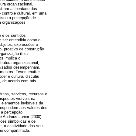
ura organizacional,
tram a liberdade dos
 controle cultural, em uma
lisou a percepção de
m organizações
o e os sentidos
de ser entendida como o
objetos, expressões e
o, proativo de construção
rganização (teia
s implica o
utura organizacional,
ronizados desempenham,
amentos. Feverschutter
er e cultura, discutiu
, de acordo com tais
utos, serviços, recursos e
aspectos visíveis na
s elementos invisíveis da
rrespondem aos valores dos
 a percepção
 e Andraus Junior (2000)
sões simbólicas e de
e, a criatividade dos seus
ão compartilhada.