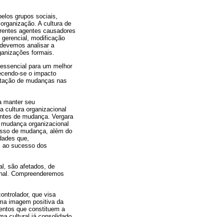
elos grupos sociais,
organização. A cultura de
erentes agentes causadores
 gerencial, modificação
 devemos analisar a
rganizações formais.
 essencial para um melhor
ecendo-se o impacto
entação de mudanças nas
a manter seu
 cultura organizacional
entes de mudança. Vergara
e mudança organizacional
esso de mudança, além do
ldades que,
is ao sucesso dos
l, são afetados, de
cional. Compreenderemos
ontrolador, que visa
uma imagem positiva da
mentos que constituem a
a cultural já consolidado