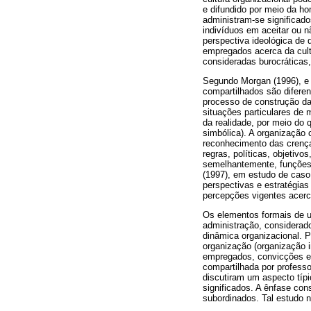
e difundido por meio da ho
administram-se significad
indivíduos em aceitar ou 
perspectiva ideológica de
empregados acerca da cult
consideradas burocráticas
Segundo Morgan (1996), e n
compartilhados são diferen
processo de construção da
situações particulares de 
da realidade, por meio do 
simbólica). A organização
reconhecimento das crença
regras, políticas, objeti
semelhantemente, funções 
(1997), em estudo de caso
perspectivas e estratégia
percepções vigentes acerca
Os elementos formais de u
administração, considerad
dinâmica organizacional. P
organização (organização 
empregados, convicções e 
compartilhada por professo
discutiram um aspecto típi
significados. A ênfase con
subordinados. Tal estudo 