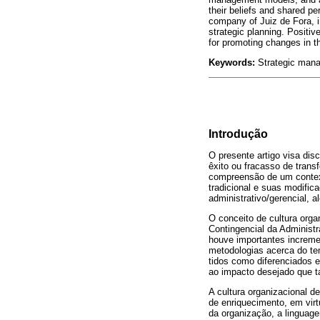
their beliefs and shared pe
company of Juiz de Fora, i
strategic planning. Positiv
for promoting changes in t
Keywords:
Strategic manag
Introdução
O presente artigo visa dis
êxito ou fracasso de tran
compreensão de um context
tradicional e suas modifi
administrativo/gerencial,
O conceito de cultura orga
Contingencial da Administr
houve importantes incremen
metodologias acerca do te
tidos como diferenciados e
ao impacto desejado que t
A cultura organizacional 
de enriquecimento, em virt
da organização, a linguage