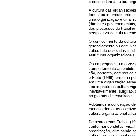
e consolidam a cultura org
A cultura das organizaçõe
formal ou informalmente c
uma organização é dinâmic
(diretrizes governamentais
dos processos de trabalho
perspectiva de cultura con
O conhecimento da cultura
gerenciamento ou administ
cultural de desejadas mud
estruturas organizacionai
Os empregados, uma vez q
comportamento aprendido, 
são, portanto, campos de 
e Pinto (1998), em uma per
em uma organização espec
seu impacto na cultura vig
inevitavelmente, surgirão,
programas desenvolvidos.
Adotamos a concepção de q
maneira direta, os objetiv
cultura organizacional à lu
De acordo com Freitas (19
conformar condutas, visa 
organização, eliminando-s
cultura organizacional po