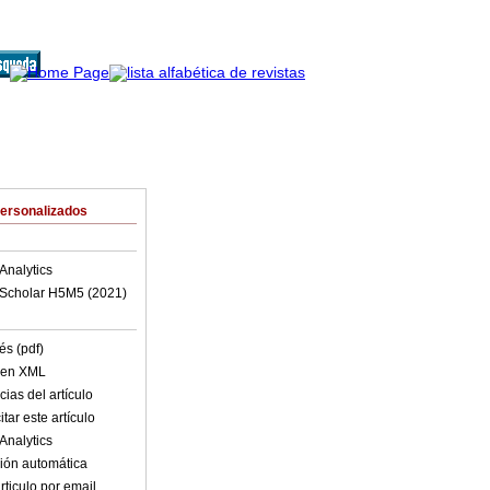
Personalizados
Analytics
Scholar H5M5 (
2021
)
és (pdf)
o en XML
ias del artículo
tar este artículo
Analytics
ión automática
rticulo por email