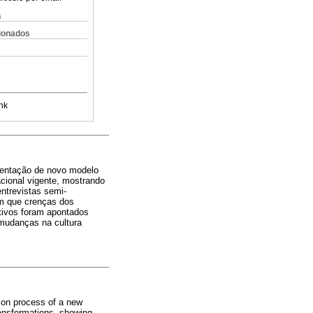
s
cionados
nk
ementação de novo modelo
cional vigente, mostrando
ntrevistas semi-
am que crenças dos
ativos foram apontados
 mudanças na cultura
tion process of a new
ransformations, showing