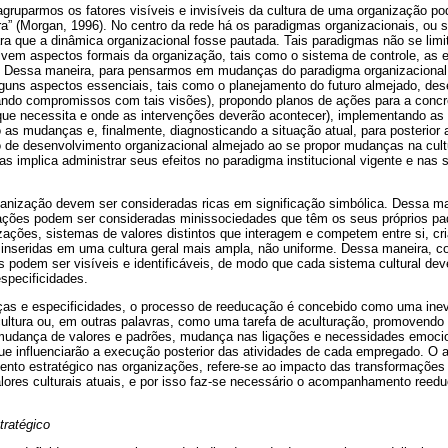
gruparmos os fatores visíveis e invisíveis da cultura de uma organização po
ura” (Morgan, 1996). No centro da rede há os paradigmas organizacionais, ou 
ra que a dinâmica organizacional fosse pautada. Tais paradigmas não se limi
olvem aspectos formais da organização, tais como o sistema de controle, as e
s. Dessa maneira, para pensarmos em mudanças do paradigma organizacional, 
guns aspectos essenciais, tais como o planejamento do futuro almejado, de
ndo compromissos com tais visões), propondo planos de ações para a concr
que necessita e onde as intervenções deverão acontecer), implementando a
as mudanças e, finalmente, diagnosticando a situação atual, para posterior 
de desenvolvimento organizacional almejado ao se propor mudanças na cult
 implica administrar seus efeitos no paradigma institucional vigente e nas 
anização devem ser consideradas ricas em significação simbólica. Dessa m
ações podem ser consideradas minissociedades que têm os seus próprios padr
zações, sistemas de valores distintos que interagem e competem entre si, cri
 inseridas em uma cultura geral mais ampla, não uniforme. Dessa maneira, co
s podem ser visíveis e identificáveis, de modo que cada sistema cultural de
specificidades.
ças e especificidades, o processo de reeducação é concebido como uma inevi
ultura ou, em outras palavras, como uma tarefa de aculturação, promovend
mudança de valores e padrões, mudança nas ligações e necessidades emoci
e influenciarão a execução posterior das atividades de cada empregado. O a
to estratégico nas organizações, refere-se ao impacto das transformações c
ores culturais atuais, e por isso faz-se necessário o acompanhamento ree
tratégico