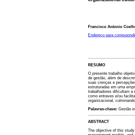
Francisco Antonio Coelh
Endereço para correspond
RESUMO
O presente trabalho objet
de gestão, além de descre
suas crenças e percepções
estruturadas em uma empre
trabalhadores dificultam a
como entraves e/ou facilit
organizacional, culminand
Palavras-chave:
Gestão es
ABSTRACT
The objective of this study
management models, and als