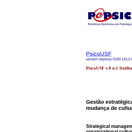
PsicoUSF
versión impresa
ISSN
1413-
PsicoUSF v.8 n.1 Itatib
Gestão estratégic
mudança de cultur
Strategical manageme
organizational cultu