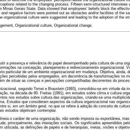
rceptions related to the changing process. Fifteen semi-structured interviews
n Minas Gerais State. Data showed that employees’ beliefs block the effectiv
e and negative factors were pointed out as obstacles and/or facilities of the 
he organizational culture were suggested and leading to the adoption of the s
ement, Organizational culture, Organizational change.
cutir a presença e relevância do papel desempenhado pela cultura de uma orga
sformações na concepção, planejamento e redirecionamento organizacional. V
o particular de um ambiente organizacional em mudança. Objetiva, ainda, de
cações percebidas pelos empregados, em decorrência de transformações no m
 além de situar as crenças e percepções compartilhadas decorrentes do proc
nizacional, segundo Tomei e Braustein (1993), consolidou-se em virtude da ins
ação, na década de 80. Freitas (1991), em estudos sobre clima e cultura orga
tos nos estudos sobre cultura das organizações, criando-se uma multiplicid
ma. Estudos que consideram aspectos da cultura organizacional nas organi
ntre si, em um âmbito geral, no que se refere à adoção do conceito de cultura
ais estudos objetivam contemplar.
delineia o caráter de uma organização, não sendo imposta ou espontânea, ma
ude, principalmente, das interações sociais. Os significados apreendidos pel
m utilizada, as definições de papéis e de hierarquias, metas, visões e objeti