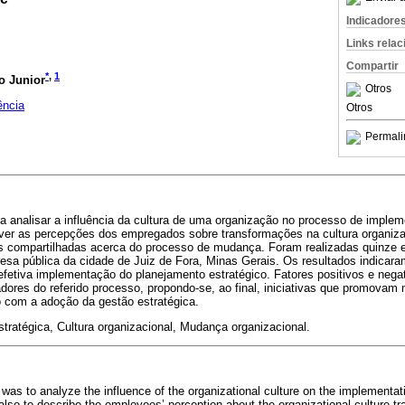
Indicadore
Links rela
Compartir
*
,
1
o Junior
Otros
ência
Otros
Permali
iva analisar a influência da cultura de uma organização no processo de impl
ver as percepções dos empregados sobre transformações na cultura organiza
 compartilhadas acerca do processo de mudança. Foram realizadas quinze e
sa pública da cidade de Juiz de Fora, Minas Gerais. Os resultados indicar
 efetiva implementação do planejamento estratégico. Fatores positivos e neg
adores do referido processo, propondo-se, ao final, iniciativas que promovam
o com a adoção da gestão estratégica.
tratégica, Cultura organizacional, Mudança organizacional.
 was to analyze the influence of the organizational culture on the implementa
o to describe the employees’ perception about the organizational culture t