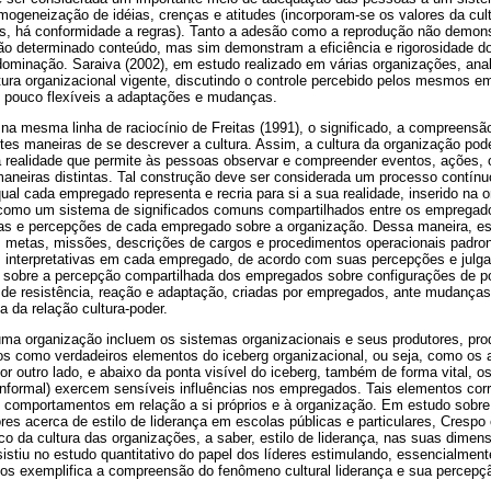
mogeneização de idéias, crenças e atitudes (incorporam-se os valores da cult
os, há conformidade a regras). Tanto a adesão como a reprodução não demons
não determinado conteúdo, mas sim demonstram a eficiência e rigorosidade do
 dominação. Saraiva (2002), em estudo realizado em várias organizações, ana
ura organizacional vigente, discutindo o controle percebido pelos mesmos e
, pouco flexíveis a adaptações e mudanças.
a mesma linha de raciocínio de Freitas (1991), o significado, a compreensã
tes maneiras de se descrever a cultura. Assim, a cultura da organização po
 realidade que permite às pessoas observar e compreender eventos, ações, 
maneiras distintas. Tal construção deve ser considerada um processo contínu
qual cada empregado representa e recria para si a sua realidade, inserido na o
 como um sistema de significados comuns compartilhados entre os empregado
s e percepções de cada empregado sobre a organização. Dessa maneira, estr
vos, metas, missões, descrições de cargos e procedimentos operacionais pad
interpretativas em cada empregado, de acordo com suas percepções e julg
 sobre a percepção compartilhada dos empregados sobre configurações de pod
s de resistência, reação e adaptação, criadas por empregados, ante mudanças
 da relação cultura-poder.
ma organização incluem os sistemas organizacionais e seus produtores, prod
os como verdadeiros elementos do iceberg organizacional, ou seja, como os 
or outro lado, e abaixo da ponta visível do iceberg, também de forma vital, o
informal) exercem sensíveis influências nos empregados. Tais elementos co
comportamentos em relação a si próprios e à organização. Em estudo sobre
res acerca de estilo de liderança em escolas públicas e particulares, Crespo
co da cultura das organizações, a saber, estilo de liderança, nas suas dimen
sistiu no estudo quantitativo do papel dos líderes estimulando, essencialment
nos exemplifica a compreensão do fenômeno cultural liderança e sua percepç