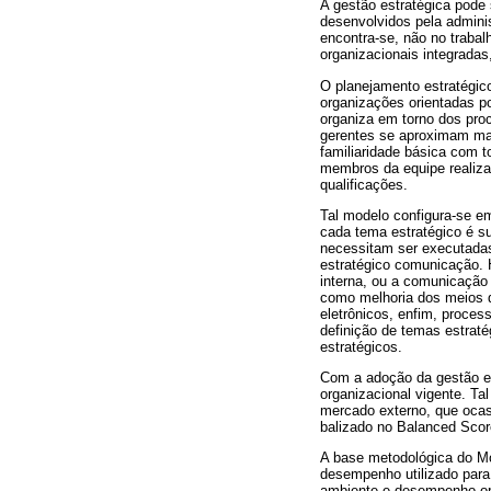
A gestão estratégica pode
desenvolvidos pela adminis
encontra-se, não no traba
organizacionais integradas
O planejamento estratégic
organizações orientadas po
organiza em torno dos pro
gerentes se aproximam mai
familiaridade básica com 
membros da equipe realiz
qualificações.
Tal modelo configura-se em
cada tema estratégico é s
necessitam ser executadas
estratégico comunicação. 
interna, ou a comunicação 
como melhoria dos meios d
eletrônicos, enfim, proce
definição de temas estraté
estratégicos.
Com a adoção da gestão est
organizacional vigente. T
mercado externo, que ocas
balizado no Balanced Score
A base metodológica do Mo
desempenho utilizado para
ambiente e desempenho orga