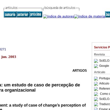
Servicios 
8271
Revista
a jun. 2003
SciELO 
Google 
ARTIGOS
Articulo
Portugu
Articul
a: um estudo de caso de percepção de
Referenc
a organizacional
Como ci
SciELO 
Traducc
nt: a study of case of change’s perception of
re
Enviar a