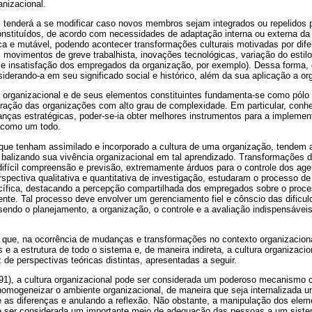
anizacional.
s tenderá a se modificar caso novos membros sejam integrados ou repelidos p
onstituídos, de acordo com necessidades de adaptação interna ou externa da 
a e mutável, podendo acontecer transformações culturais motivadas por dif
, movimentos de greve trabalhista, inovações tecnológicas, variação do estilo
 e insatisfação dos empregados da organização, por exemplo). Dessa forma,
siderando-a em seu significado social e histórico, além da sua aplicação a o
 organizacional e de seus elementos constituintes fundamenta-se como pólo
ração das organizações com alto grau de complexidade. Em particular, conh
anças estratégicas, poder-se-ia obter melhores instrumentos para a implem
s como um todo.
ue tenham assimilado e incorporado a cultura de uma organização, tendem 
balizando sua vivência organizacional em tal aprendizado. Transformações da
difícil compreensão e previsão, extremamente árduos para o controle dos ag
spectiva qualitativa e quantitativa de investigação, estudaram o processo d
ífica, destacando a percepção compartilhada dos empregados sobre o proc
ente. Tal processo deve envolver um gerenciamento fiel e cônscio das dificu
 sendo o planejamento, a organização, o controle e a avaliação indispensáve
ue, na ocorrência de mudanças e transformações no contexto organizaciona
os e a estrutura de todo o sistema e, de maneira indireta, a cultura organiza
z de perspectivas teóricas distintas, apresentadas a seguir.
91), a cultura organizacional pode ser considerada um poderoso mecanismo c
homogeneizar o ambiente organizacional, de maneira que seja internalizada 
e as diferenças e anulando a reflexão. Não obstante, a manipulação dos ele
de ser considerada um importante meio de adequação das pessoas a um sistem