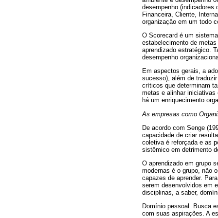
desempenho (indicadores de
Financeira, Cliente, Inter
organização em um todo c
O Scorecard é um sistema d
estabelecimento de metas 
aprendizado estratégico. T
desempenho organizacional
Em aspectos gerais, a adoç
sucesso), além de traduzir 
críticos que determinam ta
metas e alinhar iniciativa
há um enriquecimento organ
As empresas como Organiz
De acordo com Senge (199
capacidade de criar result
coletiva é reforçada e as
sistêmico em detrimento de
O aprendizado em grupo se
modernas é o grupo, não o
capazes de aprender. Para
serem desenvolvidos em eq
disciplinas, a saber, domí
Domínio pessoal. Busca es
com suas aspirações. A ess