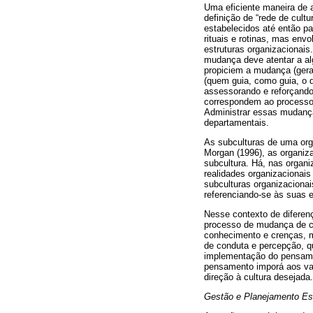
Uma eficiente maneira de a
definição de “rede de cult
estabelecidos até então pa
rituais e rotinas, mas env
estruturas organizacionai
mudança deve atentar a al
propiciem a mudança (gera
(quem guia, como guia, o 
assessorando e reforçando 
correspondem ao processo 
Administrar essas mudanças
departamentais.
As subculturas de uma org
Morgan (1996), as organiz
subcultura. Há, nas organi
realidades organizacionais
subculturas organizacionai
referenciando-se às suas e
Nesse contexto de diferen
processo de mudança de c
conhecimento e crenças, 
de conduta e percepção, qu
implementação do pensamen
pensamento imporá aos val
direção à cultura desejada.
Gestão e Planejamento Es