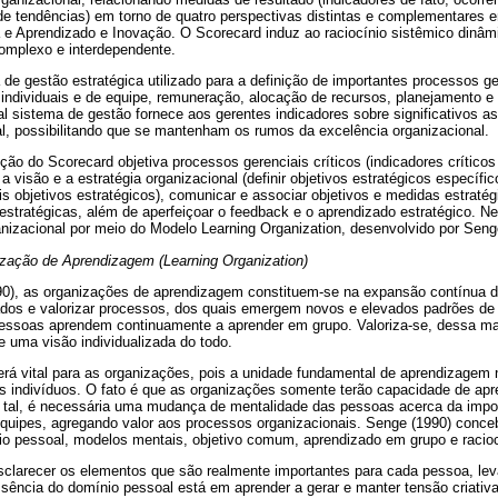
 tendências) em torno de quatro perspectivas distintas e complementares ent
na e Aprendizado e Inovação. O Scorecard induz ao raciocínio sistêmico dinâm
omplexo e interdependente.
e gestão estratégica utilizado para a definição de importantes processos ge
individuais e de equipe, remuneração, alocação de recursos, planejamento e
al sistema de gestão fornece aos gerentes indicadores sobre significativos 
, possibilitando que se mantenham os rumos da excelência organizacional.
ão do Scorecard objetiva processos gerenciais críticos (indicadores críticos
a visão e a estratégia organizacional (definir objetivos estratégicos específico
is objetivos estratégicos), comunicar e associar objetivos e medidas estratégi
s estratégicas, além de aperfeiçoar o feedback e o aprendizado estratégico. N
izacional por meio do Modelo Learning Organization, desenvolvido por Senge 
ação de Aprendizagem (Learning Organization)
0), as organizações de aprendizagem constituem-se na expansão contínua 
ados e valorizar processos, dos quais emergem novos e elevados padrões de 
 pessoas aprendem continuamente a aprender em grupo. Valoriza-se, dessa m
 uma visão individualizada do todo.
rá vital para as organizações, pois a unidade fundamental de aprendizagem
s indivíduos. O fato é que as organizações somente terão capacidade de apr
 tal, é necessária uma mudança de mentalidade das pessoas acerca da impor
uipes, agregando valor aos processos organizacionais. Senge (1990) conceb
nio pessoal, modelos mentais, objetivo comum, aprendizado em grupo e racioc
clarecer os elementos que são realmente importantes para cada pessoa, lev
ência do domínio pessoal está em aprender a gerar e manter tensão criativa