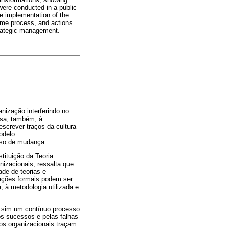
 were conducted in a public
e implementation of the
same process, and actions
trategic management.
nização interferindo no
isa, também, à
screver traços da cultura
odelo
esso de mudança.
tituição da Teoria
nizacionais, ressalta que
ade de teorias e
zações formais podem ser
, à metodologia utilizada e
s sim um contínuo processo
os sucessos e pelas falhas
vos organizacionais traçam