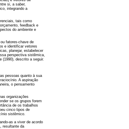
re si, a saber,
ico, integrando a
renciais, tais como
 orçamento, feedback e
aspectos do ambiente e
 ou fatores-chave de
s e identificar vetores
cas, planejar, estabelecer
essa perspectiva sistêmica,
(1990), descrito a seguir.
das pessoas quanto à sua
raciocínio. A aspiração
aneira, o pensamento
 nas organizações
ender se os grupos forem
tância de os trabalhos
eu cinco tipos de
ínio sistêmico.
ando-as a viver de acordo
, resultante da