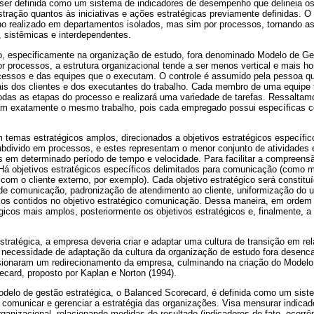
 ser definida como um sistema de indicadores de desempenho que delineia o
tração quantos às iniciativas e ações estratégicas previamente definidas. O 
lho realizado em departamentos isolados, mas sim por processos, tornando as
, sistêmicas e interdependentes.
o, especificamente na organização de estudo, fora denominado Modelo de Ge
r processos, a estrutura organizacional tende a ser menos vertical e mais hor
cessos e das equipes que o executam. O controle é assumido pela pessoa q
s dos clientes e dos executantes do trabalho. Cada membro de uma equipe 
todas as etapas do processo e realizará uma variedade de tarefas. Ressalta
am exatamente o mesmo trabalho, pois cada empregado possui específicas 
 temas estratégicos amplos, direcionados a objetivos estratégicos específic
ubdivido em processos, e estes representam o menor conjunto de atividades 
 em determinado período de tempo e velocidade. Para facilitar a compreen
Há objetivos estratégicos específicos delimitados para comunicação (como 
com o cliente externo, por exemplo). Cada objetivo estratégico será constituí
e comunicação, padronização de atendimento ao cliente, uniformização do 
ssos contidos no objetivo estratégico comunicação. Dessa maneira, em ordem
gicos mais amplos, posteriormente os objetivos estratégicos e, finalmente, 
ratégica, a empresa deveria criar e adaptar uma cultura de transição em rel
al necessidade de adaptação da cultura da organização de estudo fora dese
ionaram um redirecionamento da empresa, culminando na criação do Modelo 
card, proposto por Kaplan e Norton (1994).
delo de gestão estratégica, o Balanced Scorecard, é definida como um sis
 comunicar e gerenciar a estratégia das organizações. Visa mensurar indicad
nizacional, relacionando medidas de resultado (indicadores de fato, ocorrên