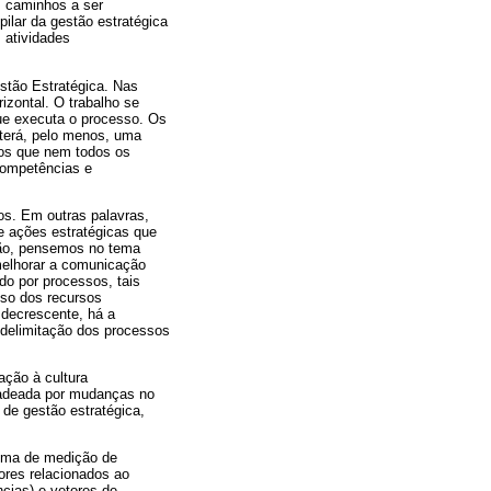
s caminhos a ser
pilar da gestão estratégica
 atividades
stão Estratégica. Nas
izontal. O trabalho se
ue executa o processo. Os
terá, pelo menos, uma
mos que nem todos os
competências e
os. Em outras palavras,
e ações estratégicas que
são, pensemos no tema
melhorar a comunicação
do por processos, tais
uso dos recursos
 decrescente, há a
a delimitação dos processos
ação à cultura
ncadeada por mudanças no
de gestão estratégica,
tema de medição de
ores relacionados ao
cias) e vetores de