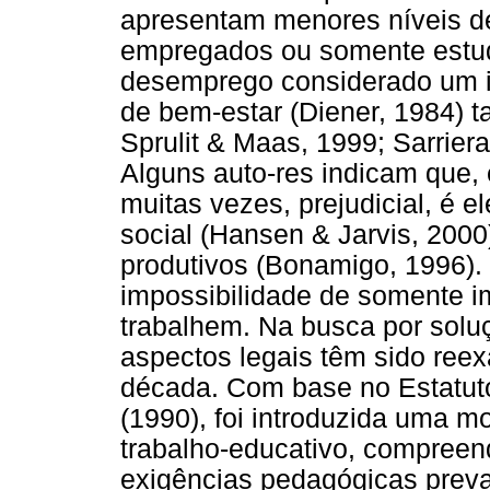
apresentam menores níveis d
empregados ou somente estuda
desemprego considerado um im
de bem-estar (Diener, 1984) 
Sprulit & Maas, 1999; Sarrier
Alguns auto-res indicam que, 
muitas vezes, prejudicial, é e
social (Hansen & Jarvis, 200
produtivos (Bonamigo, 1996). T
impossibilidade de somente i
trabalhem. Na busca por solu
aspectos legais têm sido ree
década. Com base no Estatut
(1990), foi introduzida uma 
trabalho-educativo, compreen
exigências pedagógicas preva