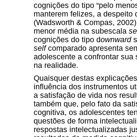
cognições do tipo “pelo meno
manterem felizes, a despeito 
(Wadsworth & Compas, 2002). 
menor média na subescala
se
cognições do tipo d
ownward
s
self
comparado apresenta sent
adolescente a confrontar sua 
na realidade.
Quaisquer destas explicações
influência dos instrumentos u
a satisfação de vida nos resu
também que, pelo fato da sat
cognitiva, os adolescentes t
questões de forma intelectua
respostas intelectualizadas ju