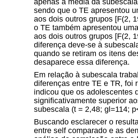
apenas a média da subescala 
sendo que o TE apresentou um
aos dois outros grupos [F(2, 1
o TE também apresentou uma m
aos dois outros grupos [F(2, 19
diferença deve-se à subescal
quando se retiram os itens de
desaparece essa diferença.
Em relação à subescala trabalh
diferenças entre TE e TR, foi r
indicou que os adolescentes
significativamente superior a
subescala (t = 2,48; gl=114; p
Buscando esclarecer o result
entre self comparado e as de