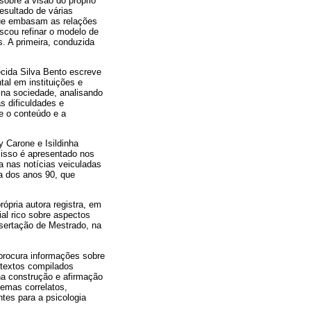
sobre a visão do próprio
resultado de várias
que embasam as relações
scou refinar o modelo de
. A primeira, conduzida
ecida Silva Bento escreve
al em instituições e
 na sociedade, analisando
 dificuldades e
e o conteúdo e a
y Carone e Isildinha
 isso é apresentado nos
a nas notícias veiculadas
ra dos anos 90, que
rópria autora registra, em
al rico sobre aspectos
ssertação de Mestrado, na
procura informações sobre
s textos compilados
na construção e afirmação
temas correlatos,
tes para a psicologia