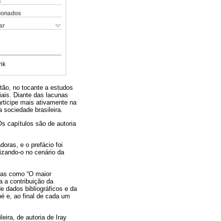
s
cionados
ar
nk
tão, no tocante a estudos
ais. Diante das lacunas
articipe mais ativamente na
 sociedade brasileira.
Os capítulos são de autoria
oras, e o prefácio foi
lizando-o no cenário da
oras como “O maior
a a contribuição da
e dados bibliográficos e da
é e, ao final de cada um
eira, de autoria de Iray