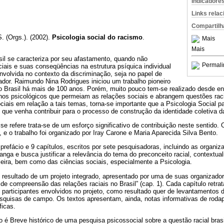
Indicadore
Links rela
Compartilh
. (Orgs.). (2002).
Psicologia social do racismo
.
Mais
Mais
sil se caracteriza por seu afastamento, quando não
Permali
iais e suas conseqüências na estrutura psíquica individual
nvolvida no contexto da discriminação, seja no papel de
ador. Raimundo Nina Rodrigues iniciou um trabalho pioneiro
o Brasil há mais de 100 anos. Porém, muito pouco tem-se realizado desde en
os psicológicos que permeiam as relações sociais e abrangem questões raci
ciais em relação a tais temas, torna-se importante que a Psicologia Social p
ue venha contribuir para o processo de construção da identidade coletiva da
se refere trata-se de um esforço significativo de contribuição neste sentido. 
 e o trabalho foi organizado por Iray Carone e Maria Aparecida Silva Bento.
refácio e 9 capítulos, escritos por sete pesquisadoras, incluindo as organizad
nga e busca justificar a relevância do tema do preconceito racial, contextua
sileira, bem como das ciências sociais, especialmente a Psicologia.
o resultado de um projeto integrado, apresentado por uma de suas organizad
de compreensão das relações raciais no Brasil” (cap. 1). Cada capítulo retrat
participantes envolvidos no projeto, como resultado quer de levantamentos d
esquisas de campo. Os textos apresentam, ainda, notas informativas de rodap
ficas.
lo é Breve histórico de uma pesquisa psicossocial sobre a questão racial brasil