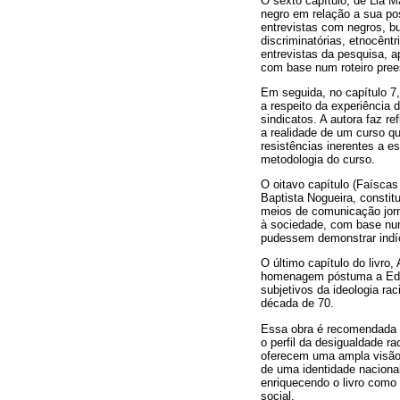
O sexto capítulo, de Lia M
negro em relação a sua posi
entrevistas com negros, b
discriminatórias, etnocênt
entrevistas da pesquisa, a
com base num roteiro prees
Em seguida, no capítulo 7,
a respeito da experiência 
sindicatos. A autora faz r
a realidade de um curso q
resistências inerentes a 
metodologia do curso.
O oitavo capítulo (Faíscas 
Baptista Nogueira, constit
meios de comunicação jorn
à sociedade, com base num 
pudessem demonstrar indí
O último capítulo do livro,
homenagem póstuma a Eduar
subjetivos da ideologia ra
década de 70.
Essa obra é recomendada a
o perfil da desigualdade r
oferecem uma ampla visão, 
de uma identidade naciona
enriquecendo o livro como
social.