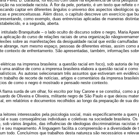
aria Perez B. Baraúna, foi escrito com base na experiência de uma pesquisa 
ção na sociedade racista. À flor da pele, portanto, é um texto que reflete o 
uscando captar em diferentes ângulos o universo dos aspectos ideológicos 
ricas e preconceituosas. Além disso, o capítulo descreve um exercício que bu
presentando, como exemplo, duas entrevistas aplicadas de maneiras distintas
tabelecido, e a segunda, aberta.
 intitulado Branquitude – o lado oculto do discurso sobre o negro, Maria Apar
da aplicação do curso de relações raciais de uma organização nãogovernament
eflexões sobre as manifestações da desigualdade racial que estão camufladas
ue abrange, num mesmo espaço, pessoas de diferentes etnias, assim como as
este contexto de enfrentamento. São apresentadas, também, informações sobr
elétricas na imprensa brasileira: a questão racial em foco), sob autoria de Ira
ui uma análise de como a imprensa brasileira elabora a questão racial e como
alísticos. As autoras selecionaram três assuntos que estiveram em evidênci
trabalho de recorte de notícias, artigos e comentários da imprensa brasilei
cios de como o negro é mostrado e pensado neste contexto.
 A flama surda de um olhar, foi escrito por Iray Carone e se constitui, como a p
do de Oliveira e Oliveira, militante negro de São Paulo e que deixou materi
cial, em relatórios e documentos recolhidos ao longo da preparação de sua di
 leitores interessados pela psicologia social, mais especificamente a quem 
acial e suas conseqüências individuais e coletivas na sociedade brasileira. O
sob vários ângulos, das influências de ideologias discriminatórias racistas 
l e seu mapeamento. A linguagem facilita a compreensão e a diversidade de 
 um todo. Concluímos que trabalhos desta natureza são necessários e relevan