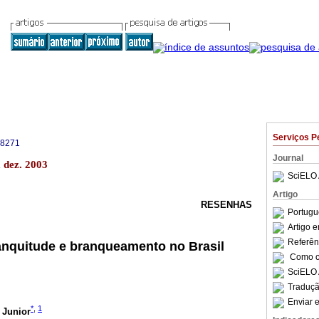
Serviços P
-8271
Journal
a dez. 2003
SciELO 
Artigo
RESENHAS
Portugu
Artigo 
Referên
anquitude e branqueamento no Brasil
Como ci
SciELO 
Traduçã
Enviar e
*
,
1
 Junior