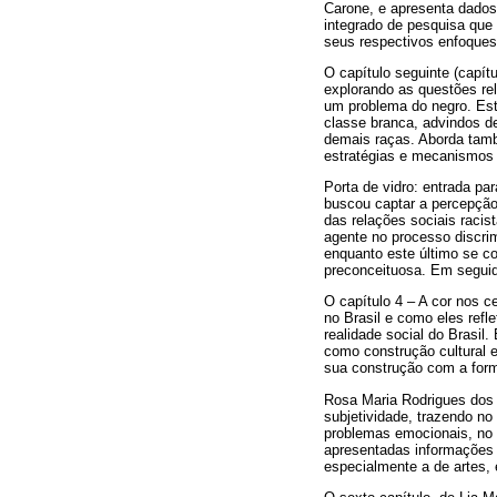
Carone, e apresenta dados 
integrado de pesquisa que
seus respectivos enfoques
O capítulo seguinte (capít
explorando as questões rel
um problema do negro. Este
classe branca, advindos d
demais raças. Aborda també
estratégias e mecanismos 
Porta de vidro: entrada pa
buscou captar a percepção
das relações sociais raci
agente no processo discrim
enquanto este último se co
preconceituosa. Em seguida
O capítulo 4 – A cor nos c
no Brasil e como eles refl
realidade social do Brasil
como construção cultural e 
sua construção com a form
Rosa Maria Rodrigues dos 
subjetividade, trazendo no
problemas emocionais, no p
apresentadas informações s
especialmente a de artes, 