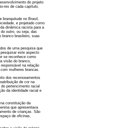
desenvolvimento do projeto
o-res de cada capítulo,
e branquitude no Brasil,
sociedade, e projetado como
 da dinâmica racista para a
do outro, ou seja, das
 branco brasileiro, suas
 dados de uma pesquisa que
 pesquisar este aspecto
uer se reconhece como
da visão do branco,
e responsável na relação
ra com mulheres brancas.
peito dos recenseamentos
oatribuição de cor na
 do pertencimento racial
ção da identidade racial e
na constituição da
 menina que apresentava
tamento de crianças. São
espaço de oficinas,