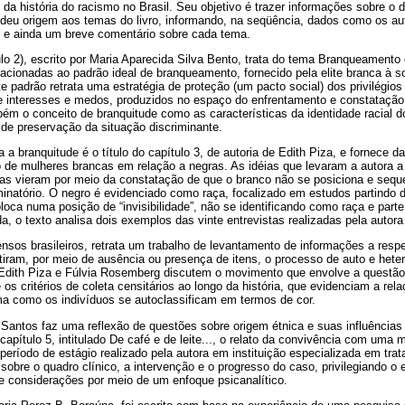
da história do racismo no Brasil. Seu objetivo é trazer informações sobre o 
 deu origem aos temas do livro, informando, na seqüência, dados como os aut
 e ainda um breve comentário sobre cada tema.
ulo 2), escrito por Maria Aparecida Silva Bento, trata do tema Branqueamento 
acionadas ao padrão ideal de branqueamento, fornecido pela elite branca à 
 padrão retrata uma estratégia de proteção (um pacto social) dos privilégios
e interesses e medos, produzidos no espaço do enfrentamento e constatação 
m o conceito de branquitude como as características da identidade racial do
de preservação da situação discriminante.
ra a branquitude é o título do capítulo 3, de autoria de Edith Piza, e fornece
 de mulheres brancas em relação a negras. As idéias que levaram a autora a
stas vieram por meio da constatação de que o branco não se posiciona e seq
inatório. O negro é evidenciado como raça, focalizado em estudos partindo 
loca numa posição de “invisibilidade”, não se identificando como raça e part
, o texto analisa dois exemplos das vinte entrevistas realizadas pela auto
ensos brasileiros, retrata um trabalho de levantamento de informações a res
etiram, por meio de ausência ou presença de itens, o processo de auto e heter
. Edith Piza e Fúlvia Rosemberg discutem o movimento que envolve a questão
os critérios de coleta censitários ao longo da história, que evidenciam a rela
a como os indivíduos se autoclassificam em termos de cor.
Santos faz uma reflexão de questões sobre origem étnica e suas influências 
 capítulo 5, intitulado De café e de leite..., o relato da convivência com uma
eríodo de estágio realizado pela autora em instituição especializada em tra
obre o quadro clínico, a intervenção e o progresso do caso, privilegiando o 
e considerações por meio de um enfoque psicanalítico.