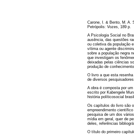
Carone, I. & Bento, M. A. S
Petrópolis: Vozes, 189 p.
A Psicologia Social no Bra
ausência, das questões rac
ou coletiva da população e
vítima ou agente discrimin
sobre a população negra n
que investigam os fenômen
deixadas pelas ciências so
produção de conhecimento q
O livro a que esta resenha 
de diversos pesquisadores,
A obra é composta por um p
escrito por Kabengele Muna
história políticosocial bra
Os capítulos do livro são 
empreendimento científico 
pesquisa de um dos vários 
mídia em geral, quer de p
deles, referências bibliográ
O título do primeiro capítu