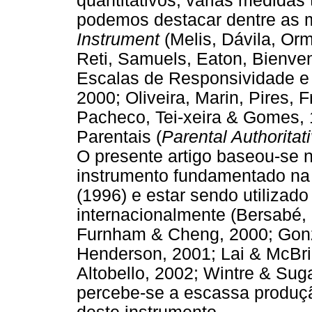
quantitativos, várias medidas 
podemos destacar dentre as
Instrument
(Melis, Dávila, Or
Reti, Samuels, Eaton, Bienven
Escalas de Responsividade e 
2000; Oliveira, Marin, Pires, 
Pacheco, Tei-xeira & Gomes, 1
Parentais (
Parental Authoritat
O presente artigo baseou-se 
instrumento fundamentado na 
(1996) e estar sendo utilizado
internacionalmente (Bersabé, 
Furnham & Cheng, 2000; Gon
Henderson, 2001; Lai & McBr
Altobello, 2002; Wintre & Suga
percebe-se a escassa produção