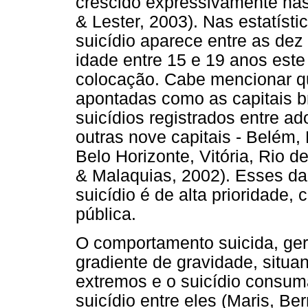
crescido expressivamente nas
& Lester, 2003). Nas estatíst
suicídio aparece entre as dez
idade entre 15 e 19 anos este
colocação. Cabe mencionar qu
apontadas como as capitais br
suicídios registrados entre 
outras nove capitais - Belém, 
Belo Horizonte, Vitória, Rio 
& Malaquias, 2002). Esses d
suicídio é de alta prioridade
pública.
O comportamento suicida, ge
gradiente de gravidade, situ
extremos e o suicídio consuma
suicídio entre eles (Maris, B