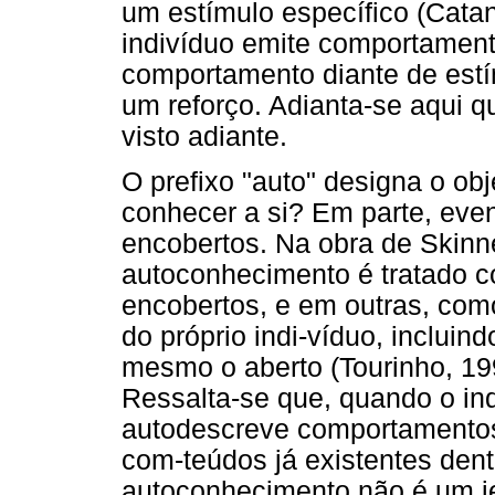
um estímulo específico (Catan
indivíduo emite comportament
comportamento diante de estím
um reforço. Adianta-se aqui q
visto adiante.
O prefixo "auto" designa o ob
conhecer a si? Em parte, even
encobertos. Na obra de Skinn
autoconhecimento é tratado c
encobertos, e em outras, co
do próprio indi-víduo, inclui
mesmo o aberto (Tourinho, 19
Ressalta-se que, quando o in
autodescreve comportamentos
com-teúdos já existentes dentr
autoconhecimento não é um je