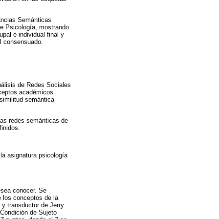
tancias Semánticas
de Psicología, mostrando
upal e individual final y
pal consensuado.
nálisis de Redes Sociales
onceptos académicos
similitud semántica
 las redes semánticas de
finidos.
la asignatura psicología
esea conocer. Se
e los conceptos de la
 y transductor de Jerry
 Condición de Sujeto