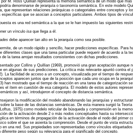
to por M. Ross Quillian representa la memoria semántica de un modo que más
r podría denominarse de jerarquía o taxonomía semántica. En este modelo Quill
sa, que representan relaciones jerárquicas o categoriales entre conceptos y l
s específicas que se asocian a conceptos particulares. Ambos tipos de víncul
puesta es una red semántica a la que se le han impuesto las siguientes restr
ener un vínculo
isa
que llega a él.
dades
debe aparecer tan alto en la jerarquía como sea posible.
rmite, de un modo rápido y sencillo, hacer predicciones específicas. Para ha
diferentes clases que una tarea particular puede requerir de acuerdo a la teor
 de la tarea arrojan resultados consistentes con dichas predicciones.
sentado por Collins y Quillian (1969), promovió una gran aceptación aunque n
e en algunas de sus predicciones. La crítica más relevante apuntó contra el 
). La facilidad de acceso a un concepto, visualizada por el tiempo de respu
ceptos aparecen juntos que de la posición que cada uno ocupa en la jerarquí
3) han mostrado que el tiempo de reacción en una tarea de categorización se
 es el ítem en cuestión de esa categoría. El modelo de estos autores repres
mánticos y así, introdujeron el concepto de distancia semántica.
onsejaron la modificación del modelo abandonando las jerarquías y estructuran
 sobre la base de las distancias semánticas. De esta manera surgió la Teorí
 & Loftus, 1975) como modelo reticular de búsqueda y comprensión en la mem
ción de la activación desde 2 o más nodos conceptuales hasta su intersecció
xplica en términos de propagación de la activación desde el nodo del primer 
sico sobre el que se asienta la comprensión. Desde el punto de vista estructu
 en una red. Sus propiedades son representadas como vínculos etiquetados
 diferente peso según su relevancia para el significado del concepto.