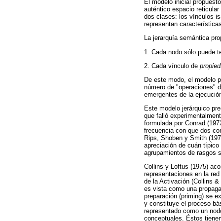
El modelo inicial propues
auténtico espacio reticula
dos clases: los vínculos i
representan característica
La jerarquía semántica pro
1. Cada nodo sólo puede t
2. Cada vínculo de
propie
De este modo, el modelo pe
número de "operaciones" de 
emergentes de la ejecución
Este modelo jerárquico pre
que falló experimentalment
formulada por Conrad (1972
frecuencia con que dos con
Rips, Shoben y Smith (197
apreciación de cuán típico
agrupamientos de rasgos se
Collins y Loftus (1975) ac
representaciones en la red
de la Activación (Collins
es vista como una propaga
preparación (priming) se e
y constituye el proceso bá
representado como un nodo
conceptuales. Éstos tienen