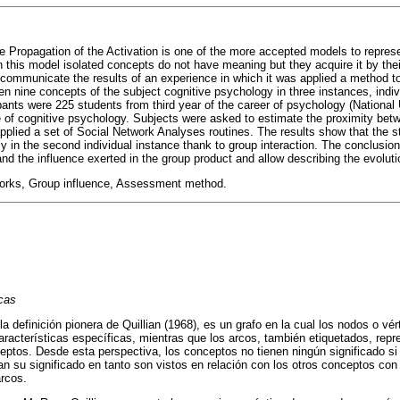
 Propagation of the Activation is one of the more accepted models to represe
 this model isolated concepts do not have meaning but they acquire it by their
o communicate the results of an experience in which it was applied a method 
 nine concepts of the subject cognitive psychology in three instances, individ
cipants were 225 students from third year of the career of psychology (National 
e of cognitive psychology. Subjects were asked to estimate the proximity bet
pplied a set of Social Network Analyses routines. The results show that the 
y in the second individual instance thank to group interaction. The conclusio
nd the influence exerted in the group product and allow describing the evolut
rks, Group influence, Assessment method.
cas
 definición pionera de Quillian (1968), es un grafo en la cual los nodos o vér
racterísticas específicas, mientras que los arcos, también etiquetados, repr
eptos. Desde esta perspectiva, los conceptos no tienen ningún significado si
n su significado en tanto son vistos en relación con los otros conceptos con
rcos.