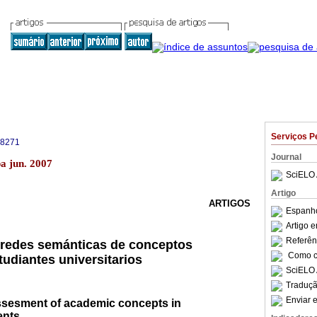
Serviços P
-8271
Journal
ba jun. 2007
SciELO 
Artigo
ARTIGOS
Espanho
Artigo 
Referên
 redes semánticas de conceptos
Como ci
udiantes universitarios
SciELO 
Traduçã
Enviar e
ssesment of academic concepts in
ents