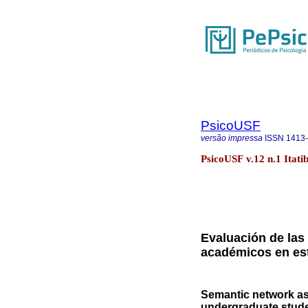
PsicoUSF
versão impressa
ISSN
1413
PsicoUSF v.12 n.1 Itati
Evaluación de las
académicos en est
Semantic network a
undergraduate stud