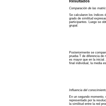
Resultados
Comparación de las matrice
Se calcularon los índices 
grado de similitud expresa
participantes. Luego se obtu
grupal.
Posteriormente se comparó e
prueba T de diferencia de 
es mayor que en la inicial.
final individual, la media e
Influencia del conocimiento
En un segundo momento, se 
representado por la resoluc
la similitud entre la red p