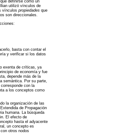
 que definirse como un
ian utilizó vínculos de
os vínculos
propiedades
que
os son direccionales.
icciones:
cerlo, basta con contar el
ía y verificar si los datos
o exenta de críticas, ya
principio de economía y fue
esta, depende más de la
a semántica. Por su parte,
 corresponde con la
enta a los conceptos como
do la organización de las
a Extendida de Propagación
oria humana. La búsqueda
n. El efecto de
concepto hasta el adyacente
ral, un concepto es
 con otros nodos