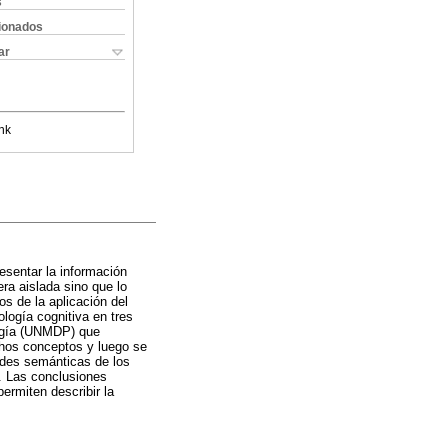
s
cionados
ar
nk
esentar la información
ra aislada sino que lo
os de la aplicación del
logía cognitiva en tres
ología (UNMDP) que
ichos conceptos y luego se
edes semánticas de los
l. Las conclusiones
permiten describir la