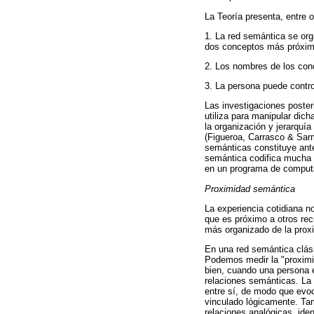
La Teoría presenta, entre 
1. La red semántica se org
dos conceptos más próxim
2. Los nombres de los conc
3. La persona puede contro
Las investigaciones poster
utiliza para manipular dic
la organización y jerarquí
(Figueroa, Carrasco & Sar
semánticas constituye ant
semántica codifica mucha 
en un programa de comput
Proximidad semántica
La experiencia cotidiana 
que es próximo a otros re
más organizado de la prox
En una red semántica clás
Podemos medir la "proximid
bien, cuando una persona e
relaciones semánticas. La
entre sí, de modo que evoc
vinculado lógicamente. Ta
relaciones analógicas, iden