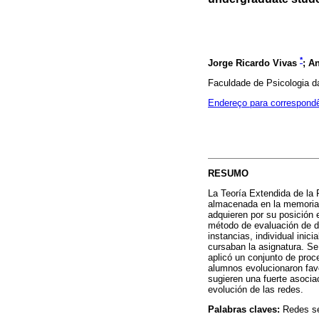
*
Jorge Ricardo Vivas
; A
Faculdade de Psicologia d
Endereço para correspond
RESUMO
La Teoría Extendida de la 
almacenada en la memoria 
adquieren por su posición e
método de evaluación de di
instancias, individual inic
cursaban la asignatura. Se
aplicó un conjunto de proc
alumnos evolucionaron favo
sugieren una fuerte asociac
evolución de las redes.
Palabras claves:
Redes sem