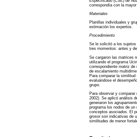
Especificado (CSE) de Noa
correspondía con la mayor 
Materiales
Planillas individuales y gr
estimación los expertos.
Procedimiento
Se le solicitó a los sujet
tres momentos: antes y de
Se cargaron las matrices re
utilizando el programa Uci
correspondiente matriz de
de escalamiento multidime
Para comparar la similitud
evaluándose el desempeño d
grupo.
Para observar y comparar c
2002). Se aplicó análisis 
generaron los agrupamiento
programa los nodos de un m
conceptos asociados. El pe
grosor son indicativas de 
similitudes de menor fortal