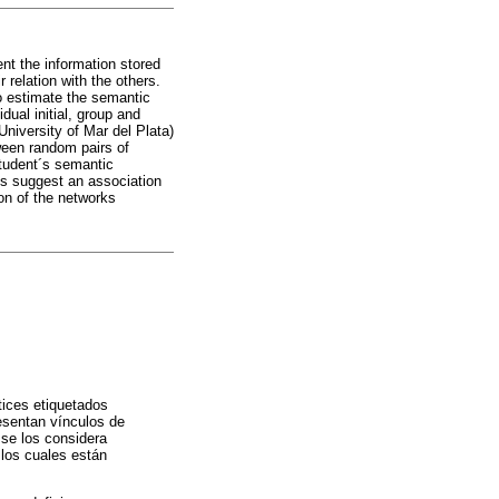
nt the information stored
 relation with the others.
to estimate the semantic
ual initial, group and
University of Mar del Plata)
ween random pairs of
student´s semantic
ns suggest an association
ion of the networks
tices etiquetados
esentan vínculos de
 se los considera
 los cuales están