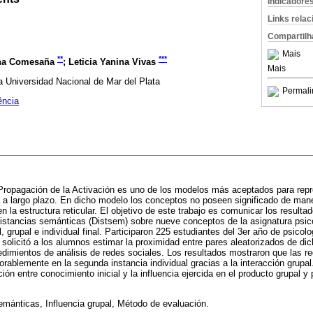
Indicadore
Links rela
Compartilh
Mais
**
***
na Comesaña
; Leticia Yanina Vivas
Mais
a Universidad Nacional de Mar del Plata
Permali
ência
Propagación de la Activación es uno de los modelos más aceptados para repr
a largo plazo. En dicho modelo los conceptos no poseen significado de mane
n la estructura reticular. El objetivo de este trabajo es comunicar los resultad
stancias semánticas (Distsem) sobre nueve conceptos de la asignatura psico
ial, grupal e individual final. Participaron 225 estudiantes del 3er año de psic
 solicitó a los alumnos estimar la proximidad entre pares aleatorizados de d
edimientos de análisis de redes sociales. Los resultados mostraron que las r
rablemente en la segunda instancia individual gracias a la interacción grupa
ión entre conocimiento inicial y la influencia ejercida en el producto grupal y 
ánticas, Influencia grupal, Método de evaluación.