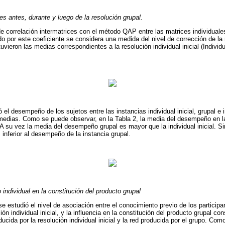
s antes, durante y luego de la resolución grupal.
de correlación intermatrices con el método QAP entre las matrices individuales
do por este coeficiente se considera una medida del nivel de corrección de la 
vieron las medias correspondientes a la resolución individual inicial (Individua
l desempeño de los sujetos entre las instancias individual inicial, grupal e ind
medias. Como se puede observar, en la Tabla 2, la media del desempeño en la i
 A su vez la media del desempeño grupal es mayor que la individual inicial. S
s inferior al desempeño de la instancia grupal.
 individual en la constitución del producto grupal
estudió el nivel de asociación entre el conocimiento previo de los participa
ión individual inicial, y la influencia en la constitución del producto grupal 
roducida por la resolución individual inicial y la red producida por el grupo. Co