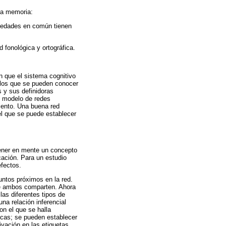
 la memoria:
piedades en común tienen
 fonológica y ortográfica.
n que el sistema cognitivo
 los que se pueden conocer
s y sus definidoras
l modelo de redes
iento. Una buena red
l que se puede establecer
Tener en mente un concepto
ación. Para un estudio
fectos.
ntos próximos en la red.
que ambos comparten. Ahora
as diferentes tipos de
a relación inferencial
on el que se halla
cas; se pueden establecer
tivación en las etiquetas