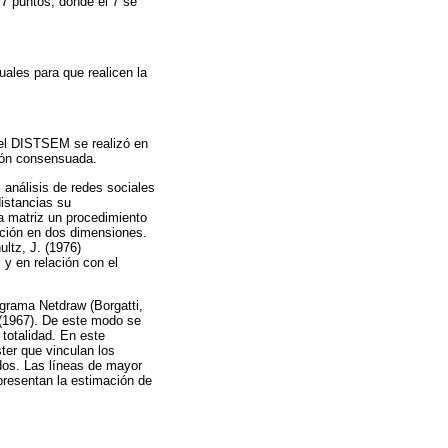
7 puntos, donde el 7 se
uales para que realicen la
 del DISTSEM se realizó en
ión consensuada.
 análisis de redes sociales
distancias su
a matriz un procedimiento
ación en dos dimensiones.
ltz, J. (1976)
y en relación con el
ograma Netdraw (Borgatti,
 (1967). De este modo se
totalidad. En este
ter que vinculan los
dos. Las líneas de mayor
presentan la estimación de