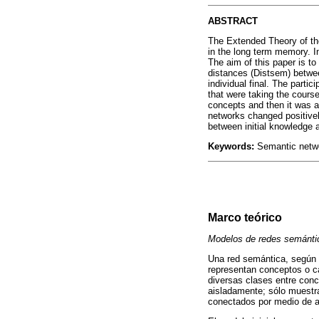
ABSTRACT
The Extended Theory of the
in the long term memory. In
The aim of this paper is t
distances (Distsem) between
individual final. The parti
that were taking the cours
concepts and then it was a
networks changed positivel
between initial knowledge a
Keywords:
Semantic netwo
Marco teórico
Modelos de redes semánti
Una red semántica, según la
representan conceptos o ca
diversas clases entre conc
aisladamente; sólo muestra
conectados por medio de a