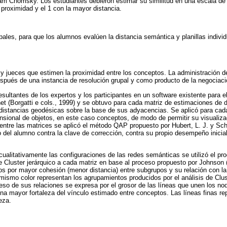
m Chomsky. Los estudiantes debieron estimar su similitud en una escala de 
proximidad y el 1 con la mayor distancia.
upales, para que los alumnos evalúen la distancia semántica y planillas individ
os y jueces que estimen la proximidad entre los conceptos. La administración
spués de una instancia de resolución grupal y como producto de la negociac
sultantes de los expertos y los participantes en un software existente para el
net (Borgatti e cols., 1999) y se obtuvo para cada matriz de estimaciones de 
 distancias geodésicas sobre la base de sus adyacencias. Se aplicó para cad
nsional de objetos, en este caso conceptos, de modo de permitir su visualiz
 entre las matrices se aplicó el método QAP propuesto por Hubert, L. J. y Schu
el alumno contra la clave de corrección, contra su propio desempeño inicial 
ualitativamente las configuraciones de las redes semánticas se utilizó el pr
de Cluster jerárquico a cada matriz en base al proceso propuesto por Johnson
s por mayor cohesión (menor distancia) entre subgrupos y su relación con la 
ismo color representan los agrupamientos producidos por el análisis de Clus
so de sus relaciones se expresa por el grosor de las líneas que unen los no
una mayor fortaleza del vínculo estimado entre conceptos. Las líneas finas re
eza.