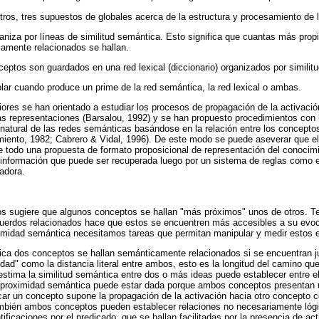
otros, tres supuestos de globales acerca de la estructura y procesamiento de
aniza por líneas de similitud semántica. Esto significa que cuantas más pro
amente relacionados se hallan.
eptos son guardados en una red lexical (diccionario) organizados por similitud
lar cuando produce un prime de la red semántica, la red lexical o ambas.
iores se han orientado a estudiar los procesos de propagación de la activació
has representaciones (Barsalou, 1992) y se han propuesto procedimientos con
a natural de las redes semánticas basándose en la relación entre los concepto
miento, 1982; Cabrero & Vidal, 1996). De este modo se puede aseverar que e
e todo una propuesta de formato proposicional de representación del conocim
información que puede ser recuperada luego por un sistema de reglas como e
adora.
nos sugiere que algunos conceptos se hallan "más próximos" unos de otros. 
cuerdos relacionados hace que estos se encuentren más accesibles a su evoc
imidad semántica necesitamos tareas que permitan manipular y medir estos e
ica dos conceptos se hallan semánticamente relacionados si se encuentran ju
ad" como la distancia literal entre ambos, esto es la longitud del camino 
stima la similitud semántica entre dos o más ideas puede establecer entre ell
 proximidad semántica puede estar dada porque ambos conceptos presentan un
ar un concepto supone la propagación de la activación hacia otro concepto c
mbién ambos conceptos pueden establecer relaciones no necesariamente lógi
tificaciones por el predicado, que se hallan facilitadas por la presencia de ac