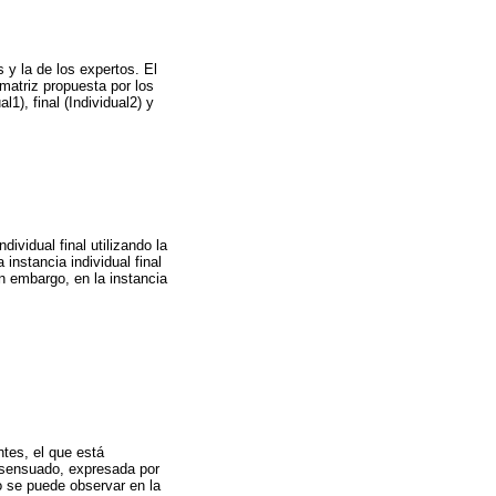
 y la de los expertos. El
matriz propuesta por los
l1), final (Individual2) y
ividual final utilizando la
nstancia individual final
in embargo, en la instancia
ntes, el que está
consensuado, expresada por
mo se puede observar en la