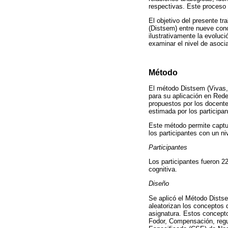
respectivas. Este proceso
El objetivo del presente t
(Distsem) entre nueve conc
ilustrativamente la evolució
examinar el nivel de asocia
Método
El método Distsem (Vivas, 
para su aplicación en Red
propuestos por los docente
estimada por los participan
Este método permite captur
los participantes con un n
Participantes
Los participantes fueron 2
cognitiva.
Diseño
Se aplicó el Método Dists
aleatorizan los conceptos 
asignatura. Estos concepto
Fodor, Compensación, regul