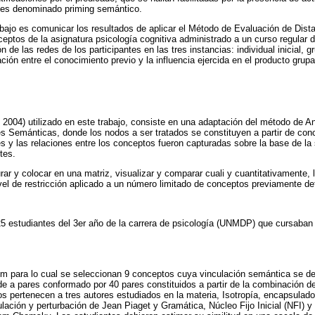
 es denominado priming semántico.
rabajo es comunicar los resultados de aplicar el Método de Evaluación de Dis
eptos de la asignatura psicología cognitiva administrado a un curso regular 
n de las redes de los participantes en las tres instancias: individual inicial, gr
ción entre el conocimiento previo y la influencia ejercida en el producto gru
2004) utilizado en este trabajo, consiste en una adaptación del método de A
es Semánticas, donde los nodos a ser tratados se constituyen a partir de c
s y las relaciones entre los conceptos fueron capturadas sobre la base de la 
tes.
ar y colocar en una matriz, visualizar y comparar cuali y cuantitativamente,
ivel de restricción aplicado a un número limitado de conceptos previamente de
25 estudiantes del 3er año de la carrera de psicología (UNMDP) que cursaban 
em para lo cual se seleccionan 9 conceptos cuya vinculación semántica se d
de a pares conformado por 40 pares constituidos a partir de la combinación d
s pertenecen a tres autores estudiados en la materia, Isotropía, encapsulado
ación y perturbación de Jean Piaget y Gramática, Núcleo Fijo Inicial (NFI) y