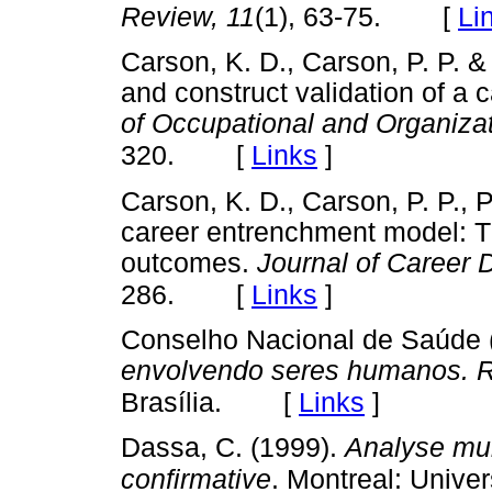
[
Li
Review, 11
(1), 63-75.
Carson, K. D., Carson, P. P. 
and construct validation of a
of Occupational and Organiza
[
Links
]
320.
Carson, K. D., Carson, P. P., P
career entrenchment model: T
outcomes.
Journal of Career 
[
Links
]
286.
Conselho Nacional de Saúde 
envolvendo seres humanos. 
[
Links
]
Brasília.
Dassa, C. (1999).
Analyse mul
confirmative
. Montreal: Univer