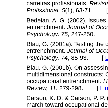
carreiras profissionais.
Revist
Profissional, 5
(1), 63-71.
Bedeian, A. G. (2002). Issues 
entrenchment.
Journal of Occ
Psychology, 75
, 247-250.
Blau, G. (2001a). Testing the d
entrenchment.
Journal of Occ
[
L
Psychology, 74
, 85-93.
Blau, G. (2001b). On assessing
multidimensional constructs:
occupational entrenchment.
H
[
Li
Review, 11
, 279-298.
Carson, K. D. & Carson, P. P.
march toward occupational d