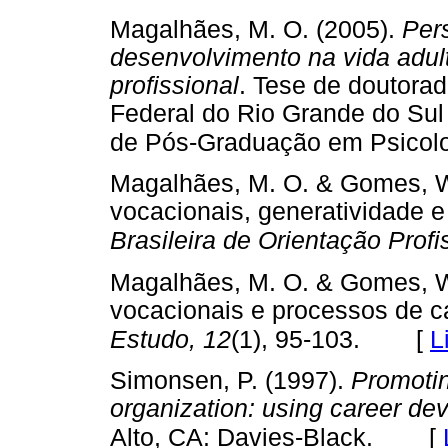
Magalhães, M. O. (2005).
Per
desenvolvimento na vida adult
profissional
. Tese de doutorad
Federal do Rio Grande do Sul 
de Pós-Graduação em Psicolo
Magalhães, M. O. & Gomes, W.
vocacionais, generatividade e 
Brasileira de Orientação Profi
Magalhães, M. O. & Gomes, W.
vocacionais e processos de ca
[
L
Estudo, 12
(1), 95-103.
Simonsen, P. (1997).
Promotin
organization: using career d
[
Alto, CA: Davies-Black.