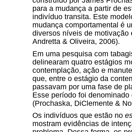
construído por James Procha
para a mudança a partir de es
indivíduo transita. Este mode
mudança comportamental é u
diversos níveis de motivação 
Andretta & Oliveira, 2006).
Em uma pesquisa com tabagis
delinearam quatro estágios m
contemplação, ação e manutenç
que, entre o estágio da cont
passavam por uma fase de pl
Esse período foi denominado
(Prochaska, DiClemente & Nor
Os indivíduos que estão no
e
mostram evidências de inten
problema. Dessa forma, os pr