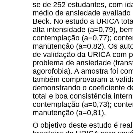
se de 252 estudantes, com i
médio de ansiedade avaliado 
Beck. No estudo a URICA tota
alta intensidade (a=0,79), b
contemplação (a=0,77); conte
manutenção (a=0,82). Os auto
de validação da URICA com p
problema de ansiedade (tran
agorofobia). A amostra foi co
também comprovaram a valida
demonstrando o coeficiente 
total e boa consistência inter
contemplação (a=0,73); conte
manutenção (a=0,81).
O objetivo deste estudo é rea