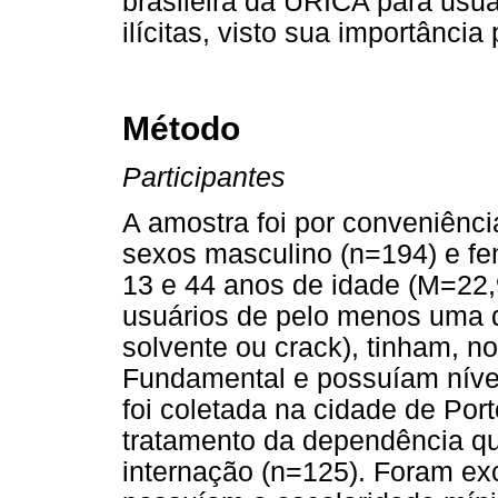
brasileira da URICA para usuá
ilícitas, visto sua importância
Método
Participantes
A amostra foi por conveniênci
sexos masculino (n=194) e fem
13 e 44 anos de idade (M=22,
usuários de pelo menos uma d
solvente ou crack), tinham, n
Fundamental e possuíam níve
foi coletada na cidade de Por
tratamento da dependência qu
internação (n=125). Foram exc