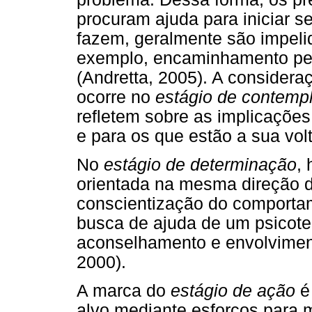
procuram ajuda para iniciar 
fazem, geralmente são impeli
exemplo, encaminhamento pela
(Andretta, 2005). A consider
ocorre no
estágio de contemp
refletem sobre as implicaçõe
e para os que estão a sua vol
No
estágio de determinação
,
orientada na mesma direção 
conscientização do comportam
busca de ajuda de um psicoter
aconselhamento e envolviment
2000).
A marca do
estágio de ação
é
alvo mediante esforços para 