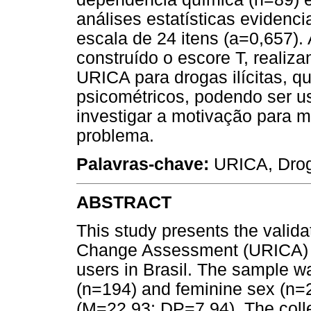
análises estatísticas evidenc
escala de 24 itens (a=0,657). A
construído o escore T, realiza
URICA para drogas ilícitas, q
psicométricos, podendo ser 
investigar a motivação para
problema.
Palavras-chave:
URICA, Droga
ABSTRACT
This study presents the valida
Change Assessment (URICA) fo
users in Brasil. The sample w
(n=194) and feminine sex (n=
(M=22,93; DP=7,94). The colle