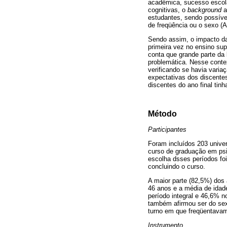
acadêmica, sucesso escola
cognitivas, o
background
a
estudantes, sendo possíve
de freqüência ou o sexo (
Sendo assim, o impacto da
primeira vez no ensino su
conta que grande parte da 
problemática. Nesse contex
verificando se havia varia
expectativas dos discentes
discentes do ano final tin
Método
Participantes
Foram incluídos 203 univer
curso de graduação em psi
escolha dsses períodos foi
concluindo o curso.
A maior parte (82,5%) dos 
46 anos e a média de idad
período integral e 46,6% n
também afirmou ser do sex
turno em que freqüentavam
Instrumento