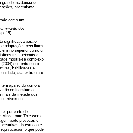
 grande incidência de
icações, absentismo,
rizado como um
eterminante dos
(p. 19).
 significativa para o
 e adaptações peculiares
ao ensino superior como um
ticas institucionais e
sidade mostra-se complexo
 (2004) sustenta que o
ativas, habilidades e
munidade, sua estrutura e
de tem aparecido como a
isão da literatura a
ue mais da metade dos
dos níveis de
to, por parte do
e. Ainda, para Thiessen e
zagem pode provocar, é
xpectativas do estudante.
s equivocadas, o que pode