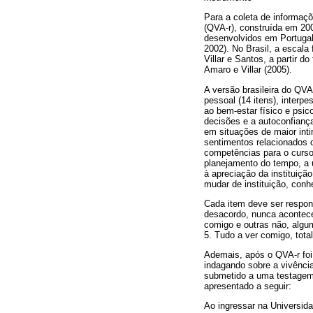
Para a coleta de informaçõ
(QVA-r), construída em 20
desenvolvidos em Portugal
2002). No Brasil, a escala
Villar e Santos, a partir d
Amaro e Villar (2005).
A versão brasileira do QVA
pessoal (14 itens), interpes
ao bem-estar físico e psic
decisões e a autoconfianç
em situações de maior inti
sentimentos relacionados c
competências para o curso.
planejamento do tempo, a u
à apreciação da instituiçã
mudar de instituição, conh
Cada item deve ser respond
desacordo, nunca acontec
comigo e outras não, algu
5. Tudo a ver comigo, tot
Ademais, após o QVA-r foi 
indagando sobre a vivência
submetido a uma testagem p
apresentado a seguir:
Ao ingressar na Universid