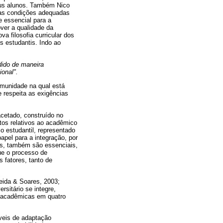
seus alunos. Também Nico
 as condições adequadas
e essencial para a
ver a qualidade da
a filosofia curricular dos
s estudantis. Indo ao
dido de maneira
onal".
omunidade na qual está
e respeita as exigências
acetado, construído no
ctos relativos ao acadêmico
ço estudantil, representado
pel para a integração, por
ais, também são essenciais,
que o processo de
 fatores, tanto de
eida & Soares, 2003;
sitário se integre,
as acadêmicas em quatro
veis de adaptação