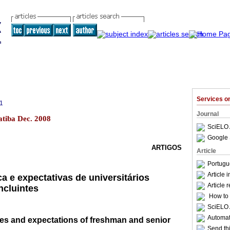
Services 
1
Journal
atiba Dec. 2008
SciELO 
Google 
ARTIGOS
Article
Portugu
Article 
a e expectativas de universitários
Article 
ncluintes
How to c
SciELO 
Automati
s and expectations of freshman and senior
Send thi