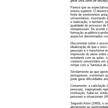
gerar uma série de decep
Parece que as expectativa
ensino superior. O desenco
fonte de sentimentos antag
universitários, mostrando 
e realização, e também, p
qualidade do processo de f
interpessoais. De acordo c
formação acadêmico-profiss
aspectos denominados com
Discorrendo sobre o assunt
idealização de que o novo
pessoais e o transforme e
impressão do aluno sobre a
estudante com as aulas, o
contexto universitário em 
rompe com a "fantasia de q
Similarmente ao que aponta
portugueses, sustentam qu
pode gerar dificuldades ao
Certamente, a satisfação d
pessoais, inapropriado rep
instituição. Sabe-se, ent
pessoais e situacionais (A
Segundo Astin (1993), o u
ativamente as oportunidad