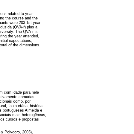
ons related to year
ing the course and the
rmants were 203 1st year
duzida (QVA-r) plus a
iversity. The QVA-r is
ering the year attended,
nitial expectations,
total of the dimensions.
em com idade para nele
essivamente camadas
cionais como, por
al, faixa etária, história
es portugueses Almeida e
sociais mais heterogêneas,
os cursos e propostas
 & Polydoro, 2003),