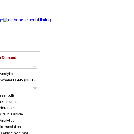
on Demand
Analytics
Scholar H5M5 (
2021
)
ese (pdf)
in xml format
references
ite this article
Analytics
c translation
s article by e-mail