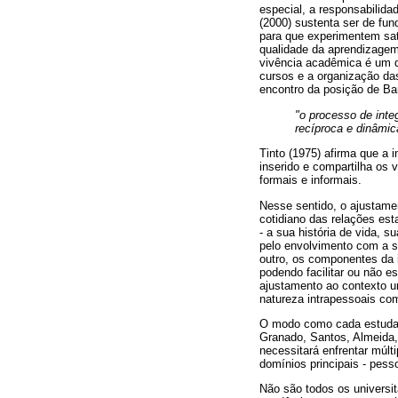
especial, a responsabilida
(2000) sustenta ser de fu
para que experimentem sati
qualidade da aprendizagem.
vivência acadêmica é um de
cursos e a organização da
encontro da posição de Bar
"o processo de inte
recíproca e dinâmic
Tinto (1975) afirma que a 
inserido e compartilha os 
formais e informais.
Nesse sentido, o ajustame
cotidiano das relações est
- a sua história de vida, s
pelo envolvimento com a s
outro, os componentes da i
podendo facilitar ou não e
ajustamento ao contexto un
natureza intrapessoais co
O modo como cada estudant
Granado, Santos, Almeida, 
necessitará enfrentar múlt
domínios principais - pesso
Não são todos os universi