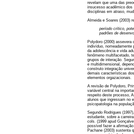
revelam que uma das preoc
insucesso acadêmico dos s
disciplinas em atraso, mu
Almeida e Soares (2003) r
período crítico, po
padrões de desenvol
Polydoro (2000) assevera q
indivíduo, nomeadamente 
da adolescência e vida ad
fenômeno multifacetado, te
grupos de interação. Segu
e multidimensional, depen
construto integração univer
demais características dos
elementos orgazacionais.
A revisão de Polydoro, Pr
variável central na import
respeito deste processo, 
alunos que ingressam no e
psicopatologia na população
Segundo Rodrigues (1997),
estudante, sobre a carreir
cols. (1999 apud Gonçalve
possível fazer a afirmação
Pachane (2003) sustenta q