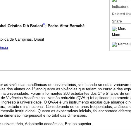
Indicators
Related lin
Share
**
sabel Cristina Dib Bariani
; Pedro Vitor Barnabé
More
More
tólica de Campinas, Brasil
Permali
ência
er as vivências acadêmicas de universitários, verificando se estas variavam
ivas dos alunos do 1º ano quanto às vivências que teriam no curso e das exp
r na universidade. Foram informantes 203 estudantes dos 1º e 5º anos de um
o de Vivências Acadêmicas - versão reduzida (QVA-r) foi aplicado juntament
e ingresso à universidade. O QVA-r é um instrumento escalar que abrange ci
eira, estudo e institucional. Considerando-se os anos freqüentados, análises 
dimensão institucional. Quanto às expectativas iniciais, foi encontrada diferen
na dimensão interpessoal e no total das dimensões.
 universitário, Adaptação acadêmica, Ensino superior.