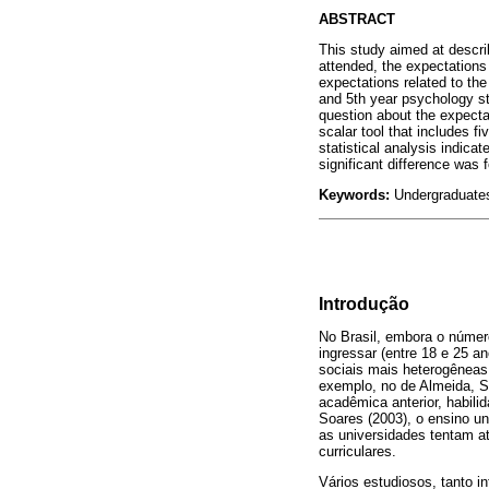
ABSTRACT
This study aimed at describ
attended, the expectations
expectations related to th
and 5th year psychology s
question about the expecta
scalar tool that includes f
statistical analysis indicat
significant difference was 
Keywords:
Undergraduates
Introdução
No Brasil, embora o númer
ingressar (entre 18 e 25 
sociais mais heterogêneas
exemplo, no de Almeida, Soa
acadêmica anterior, habili
Soares (2003), o ensino un
as universidades tentam a
curriculares.
Vários estudiosos, tanto i