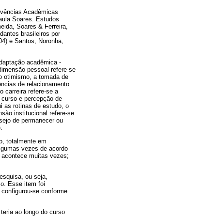
 Vivências Acadêmicas
aula Soares. Estudos
ida, Soares & Ferreira,
dantes brasileiros por
004) e Santos, Noronha,
 adaptação acadêmica -
 A dimensão pessoal refere-se
, o otimismo, a tomada de
ências de relacionamento
 carreira refere-se a
o curso e percepção de
 as rotinas de estudo, o
ão institucional refere-se
desejo de permanecer ou
.
go, totalmente em
Algumas vezes de acordo
, acontece muitas vezes;
esquisa, ou seja,
so. Esse item foi
l configurou-se conforme
teria ao longo do curso