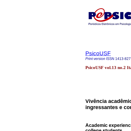
PsicoUSF
Print version
ISSN
1413-827
PsicoUSF vol.13 no.2 It
Vivência acadêmic
ingressantes e co
Academic experience
college students