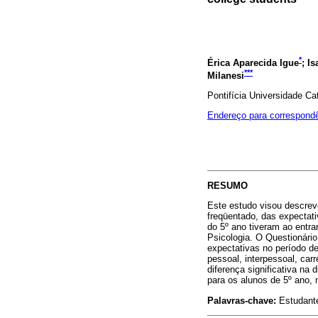
*
Érica Aparecida Igue
; I
***
Milanesi
Pontifícia Universidade Ca
Endereço para correspond
RESUMO
Este estudo visou descrev
freqüentado, das expectat
do 5º ano tiveram ao entra
Psicologia. O Questionári
expectativas no período d
pessoal, interpessoal, carr
diferença significativa na 
para os alunos de 5º ano, 
Palavras-chave:
Estudante