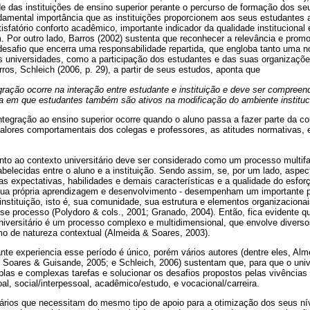
de das instituições de ensino superior perante o percurso de formação dos 
ndamental importância que as instituições proporcionem aos seus estudantes
sfatório conforto acadêmico, importante indicador da qualidade institucional 
 Por outro lado, Barros (2002) sustenta que reconhecer a relevância e promo
safio que encerra uma responsabilidade repartida, que engloba tanto uma nov
s universidades, como a participação dos estudantes e das suas organizaçõe
ros, Schleich (2006, p. 29), a partir de seus estudos, aponta que
gração ocorre na interação entre estudante e instituição e deve ser compreen
a em que estudantes também são ativos na modificação do ambiente instituci
integração ao ensino superior ocorre quando o aluno passa a fazer parte da c
valores comportamentais dos colegas e professores, as atitudes normativas, 
nto ao contexto universitário deve ser considerado como um processo multif
abelecidas entre o aluno e a instituição. Sendo assim, se, por um lado, aspe
uas expectativas, habilidades e demais características e a qualidade do esfor
ua própria aprendizagem e desenvolvimento - desempenham um importante pa
nstituição, isto é, sua comunidade, sua estrutura e elementos organizacion
sse processo (Polydoro & cols., 2001; Granado, 2004). Então, fica evidente 
iversitário é um processo complexo e multidimensional, que envolve diversos
mo de natureza contextual (Almeida & Soares, 2003).
e experiencia esse período é único, porém vários autores (dentre eles, Alm
Soares & Guisande, 2005; e Schleich, 2006) sustentam que, para que o univer
iplas e complexas tarefas e solucionar os desafios propostos pelas vivênci
al, social/interpessoal, acadêmico/estudo, e vocacional/carreira.
tários que necessitam do mesmo tipo de apoio para a otimização dos seus ní