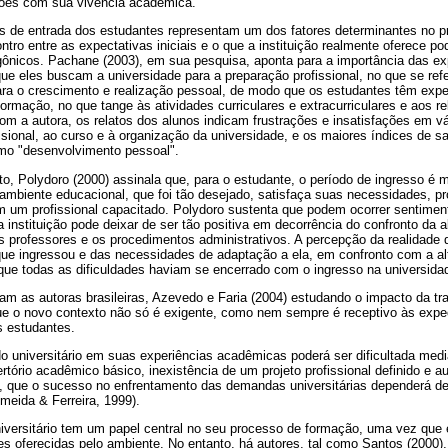
ções com sua vivência acadêmica.
s de entrada dos estudantes representam um dos fatores determinantes no p
ntro entre as expectativas iniciais e o que a instituição realmente oferece p
ônicos. Pachane (2003), em sua pesquisa, aponta para a importância das exp
que eles buscam a universidade para a preparação profissional, no que se refer
ara o crescimento e realização pessoal, de modo que os estudantes têm expe
ormação, no que tange às atividades curriculares e extracurriculares e aos 
om a autora, os relatos dos alunos indicam frustrações e insatisfações em vá
ional, ao curso e à organização da universidade, e os maiores índices de sa
o "desenvolvimento pessoal".
o, Polydoro (2000) assinala que, para o estudante, o período de ingresso é m
 ambiente educacional, que foi tão desejado, satisfaça suas necessidades,
m um profissional capacitado. Polydoro sustenta que podem ocorrer sentime
 instituição pode deixar de ser tão positiva em decorrência do confronto da a
s professores e os procedimentos administrativos. A percepção da realidade 
que ingressou e das necessidades de adaptação a ela, em confronto com a alt
ue todas as dificuldades haviam se encerrado com o ingresso na universidad
m as autoras brasileiras, Azevedo e Faria (2004) estudando o impacto da tra
e o novo contexto não só é exigente, como nem sempre é receptivo às expec
s estudantes.
o universitário em suas experiências acadêmicas poderá ser dificultada media
ertório acadêmico básico, inexistência de um projeto profissional definido e a
ão, que o sucesso no enfrentamento das demandas universitárias dependerá de
lmeida & Ferreira, 1999).
niversitário tem um papel central no seu processo de formação, uma vez que 
es oferecidas pelo ambiente. No entanto, há autores, tal como Santos (2000)