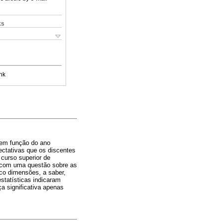
ks
nk
 em função do ano
ectativas que os discentes
 curso superior de
e com uma questão sobre as
nco dimensões, a saber,
estatísticas indicaram
ça significativa apenas