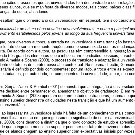
upações crescentes que as universidades têm demonstrado é com relação à
eus alunos, que se manifesta de diversos modos, tais como: baixas classif
danças de curso, abandonos.
essaltam que o primeiro ano da universidade, em especial, tem sido caracte
tencializador de crises e/ ou desafios desenvolvimentais e como o principal d
vimento estabelecidos pelos jovens ao longo da sua freqüência universitária
ue, para diversos autores, a entrada na universidade é uma transição bastante
pelo fato de ser um momento freqüentemente sincronizado com as mudanças
ulta. De acordo com a autora, as pesquisas têm compreendido a integração 
ndo três grandes elementos que o influenciam: condições pessoais, caracterís
ndo Almeida e Soares (2003), o processo de transição e adaptação à univer
dente de fatores de caráter pessoal e contextual. Na mesma direção, Granado
sitária é definido por dois componentes: por um lado, a troca entre as expect
 estudantes; por outro lado, os componentes da universidade, isto é, sua co
imi, Serpa, Zaroni & Pombal (2001) demonstra que a integração à universida
ante decisão entre permanecer ou abandonar o objetivo de graduação. E em rev
Almeida & Soares (2003) apontam que, em estudos estrangeros, estima-se q
nsino superior demonstra dificuldades nesta transição e que há um aumento 
 universitária.
 ao ingressar na universidade ainda há falta de um conhecimento mais concre
a escolhida, o curso em que ingressou e o significado de estar na universidad
s, 2000), considerando a dinâmica que o novo contexto de estudo e aprendi
 de que o ingresso no ensino superior pode ser um fator de movimento das e
ue os alunos chegam ao ensino superior com expectativas iniciais por veze