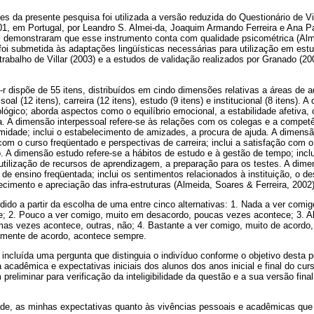
es da presente pesquisa foi utilizada a versão reduzida do Questionário de
01, em Portugal, por Leandro S. Almei-da, Joaquim Armando Ferreira e Ana P
 demonstraram que esse instrumento conta com qualidade psicométrica (Alme
 foi submetida às adaptações lingüísticas necessárias para utilização em estu
o trabalho de Villar (2003) e a estudos de validação realizados por Granado (2
-r dispõe de 55 itens, distribuídos em cindo dimensões relativas a áreas de
soal (12 itens), carreira (12 itens), estudo (9 itens) e institucional (8 itens).
ológico; aborda aspectos como o equilíbrio emocional, a estabilidade afetiva
a. A dimensão interpessoal refere-se às relações com os colegas e a compet
midade; inclui o estabelecimento de amizades, a procura de ajuda. A dimensão
om o curso freqüentado e perspectivas de carreira; inclui a satisfação com 
 A dimensão estudo refere-se a hábitos de estudo e à gestão de tempo; inclui
tilização de recursos de aprendizagem, a preparação para os testes. A dimens
o de ensino freqüentada; inclui os sentimentos relacionados à instituição, o 
ecimento e apreciação das infra-estruturas (Almeida, Soares & Ferreira, 2002)
ido a partir da escolha de uma entre cinco alternativas: 1. Nada a ver comi
e; 2. Pouco a ver comigo, muito em desacordo, poucas vezes acontece; 3. 
mas vezes acontece, outras, não; 4. Bastante a ver comigo, muito de acordo
almente de acordo, acontece sempre.
incluída uma pergunta que distinguia o indivíduo conforme o objetivo desta p
 acadêmica e expectativas iniciais dos alunos dos anos inicial e final do cur
reliminar para verificação da inteligibilidade da questão e a sua versão fina
ade, as minhas expectativas quanto às vivências pessoais e acadêmicas que 