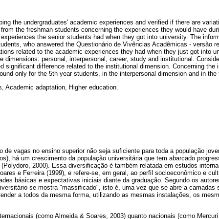
ing the undergraduates' academic experiences and verified if there are variati
 from the freshman students concerning the experiences they would have dur
e experiences the senior students had when they got into university. The info
tudents, who answered the Questionário de Vivências Acadêmicas - versão re
tions related to the academic experiences they had when they just got into un
ive dimensions: personal, interpersonal, career, study and institutional. Consid
ed significant difference related to the institutional dimension. Concerning the i
found only for the 5th year students, in the interpersonal dimension and in the 
, Academic adaptation, Higher education.
o de vagas no ensino superior não seja suficiente para toda a população jov
anos), há um crescimento da população universitária que tem abarcado progr
 (Polydoro, 2000). Essa diversificação é também relatada em estudos interna
res e Ferreira (1999), e refere-se, em geral, ao perfil socioeconômico e cultur
dades básicas e expectativas iniciais diante da graduação. Segundo os autor
iversitário se mostra "massificado", isto é, uma vez que se abre a camadas 
tender a todos da mesma forma, utilizando as mesmas instalações, os mesm
nternacionais (como Almeida & Soares, 2003) quanto nacionais (como Mercuri