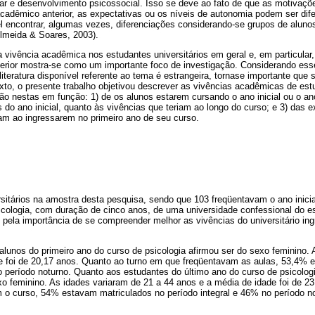
r e desenvolvimento psicossocial. Isso se deve ao fato de que as motivaçõe
cadêmico anterior, as expectativas ou os níveis de autonomia podem ser dife
l encontrar, algumas vezes, diferenciações considerando-se grupos de aluno
Almeida & Soares, 2003).
 vivência acadêmica nos estudantes universitários em geral e, em particular
perior mostra-se como um importante foco de investigação. Considerando es
literatura disponível referente ao tema é estrangeira, tornase importante que
to, o presente trabalho objetivou descrever as vivências acadêmicas de estu
ção nestas em função: 1) de os alunos estarem cursando o ano inicial ou o ano
 do ano inicial, quanto às vivências que teriam ao longo do curso; e 3) das 
ham ao ingressarem no primeiro ano de seu curso.
sitários na amostra desta pesquisa, sendo que 103 freqüentavam o ano inicial
cologia, com duração de cinco anos, de uma universidade confessional do e
 pela importância de se compreender melhor as vivências do universitário in
alunos do primeiro ano do curso de psicologia afirmou ser do sexo feminino.
e foi de 20,17 anos. Quanto ao turno em que freqüentavam as aulas, 53,4% 
o período noturno. Quanto aos estudantes do último ano do curso de psicologi
o feminino. As idades variaram de 21 a 44 anos e a média de idade foi de 2
 o curso, 54% estavam matriculados no período integral e 46% no período no