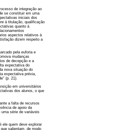
rocesso de integração ao
ode se constituir em uma
ectativas iniciais dos
e à titulação, qualificação
ctativas quanto à
relacionamentos
rios aspectos relativos à
tisfação dizem respeito a
arcado pela euforia e
 promova mudanças
ntos de decepção e a
lta expectativa do
da nova situação do
a expectativa prévia,
e" (p. 21).
nsição em universitários
tativas dos alunos, o que
nte a falta de recursos
usência de apoio da
 uma série de variáveis
é ele quem deve explorar
, que salientam, de modo