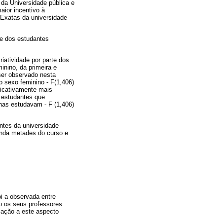
da Universidade pública e
aior incentivo à
 Exatas da universidade
rte dos estudantes
riatividade por parte dos
inino, da primeira e
er observado nesta
o sexo feminino - F(1,406)
ficativamente mais
s estudantes que
nas estudavam - F (1,406)
antes da universidade
unda metades do curso e
oi a observada entre
do os seus professores
lação a este aspecto