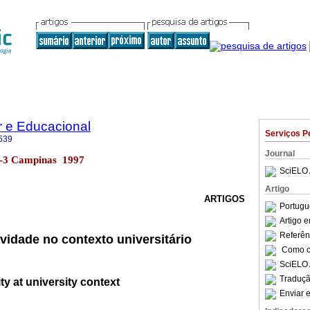
r e Educacional
Serviços P
539
Journal
n.2-3 Campinas 1997
SciELO 
Artigo
ARTIGOS
Portugu
Artigo 
Referên
ividade no contexto universitário
Como ci
SciELO 
Traduçã
ity at university context
Enviar e