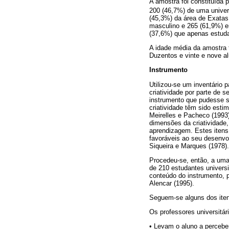
A amostra foi constituída 
200 (46,7%) de uma univers
(45,3%) da área de Exatas
masculino e 265 (61,9%) e
(37,6%) que apenas estuda
A idade média da amostra 
Duzentos e vinte e nove a
Instrumento
Utilizou-se um inventário 
criatividade por parte de 
instrumento que pudesse se
criatividade têm sido esti
Meirelles e Pacheco (1993)
dimensões da criatividade
aprendizagem. Estes itens 
favoráveis ao seu desenvo
Siqueira e Marques (1978).
Procedeu-se, então, a uma
de 210 estudantes universi
conteúdo do instrumento, p
Alencar (1995).
Seguem-se alguns dos iten
Os professores universitár
• Levam o aluno a percebe