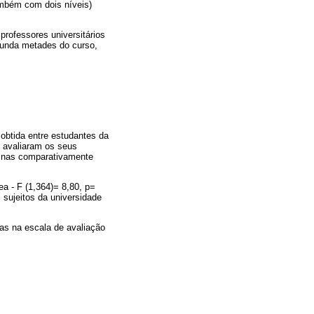
ambém com dois níveis)
 professores universitários
egunda metades do curso,
 obtida entre estudantes da
s avaliaram os seus
plinas comparativamente
ea - F (1,364)= 8,80, p=
 sujeitos da universidade
tas na escala de avaliação