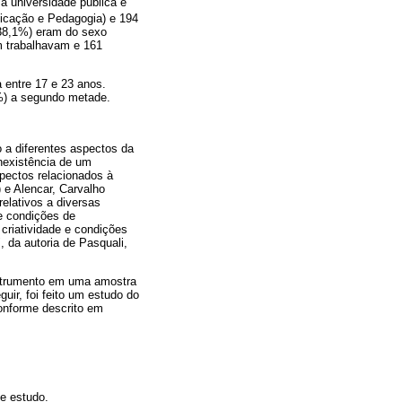
ma universidade pública e
cação e Pedagogia) e 194
(38,1%) eram do sexo
m trabalhavam e 161
 entre 17 e 23 anos.
%) a segundo metade.
o a diferentes aspectos da
inexistência de um
spectos relacionados à
) e Alencar, Carvalho
relativos a diversas
e condições de
criatividade e condições
 da autoria de Pasquali,
nstrumento em uma amostra
uir, foi feito um estudo do
conforme descrito em
e estudo.