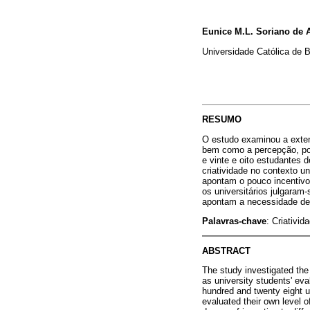
Eunice M.L. Soriano de 
Universidade Católica de B
RESUMO
O estudo examinou a extens
bem como a percepção, por 
e vinte e oito estudantes 
criatividade no contexto un
apontam o pouco incentivo 
os universitários julgaram
apontam a necessidade de m
Palavras-chave
: Criativid
ABSTRACT
The study investigated the 
as university students' eval
hundred and twenty eight un
evaluated their own level of