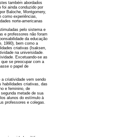
s estes também abordados
foi ainda conduzido por
 por Baloche, Montgomery,
em como experiências,
sidades norte-americanas
estimuladas pelo sistema e
gas e professores não foram
esponsabilidade da educação
ne, 1990), bem como a
dades criativas (Isaksen,
tividade na universidade.
tividade. Excetuando-se as
o que se preocupar com a
apasse o papel de
e a criatividade vem sendo
 habilidades criativas, das
no e feminino, de
 e segunda metade de sua
los alunos do estímulo à
eus professores e colegas.