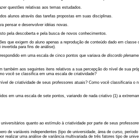
azer questões relativas aos temas estudados.
dos alunos através das tarefas propostas em suas disciplinas.
ra pensar e desenvolver idéias novas.
osto pela descoberta e pela busca de novos conhecimentos.
ações que exigem do aluno apenas a reprodução de conteúdo dado em classe ou
 invertida para fins de análise).
 respondido em uma escala de cinco pontos que variava de
discordo plename
 também aos seguintes itens relativos a sua percepção do nível de sua própr
mo você se classifica em uma escala de criatividade?
nível de criatividade de seus professores atuais? Como você classificaria o ní
dos em uma escala de sete pontos, variando de nada criativo (1) a extremame
niversitários quanto ao estímulo à criatividade por parte de seus professore
o de variáveis independentes (tipo de universidade, área de curso, período 
or realizar uma análise de variância multivariada de três fatores tipo de univ