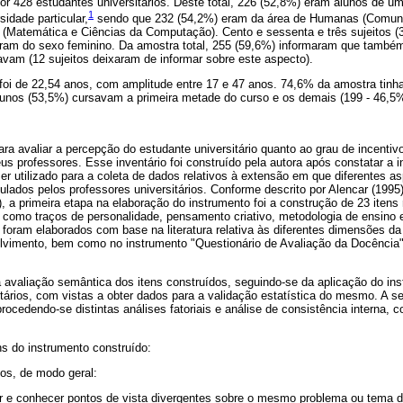
por 428 estudantes universitários. Deste total, 226 (52,8%) eram alunos de u
1
idade particular,
sendo que 232 (54,2%) eram da área de Humanas (Comuni
 (Matemática e Ciências da Computação). Cento e sessenta e três sujeitos 
ram do sexo feminino. Da amostra total, 255 (59,6%) informaram que també
vam (12 sujeitos deixaram de informar sobre este aspecto).
foi de 22,54 anos, com amplitude entre 17 e 47 anos. 74,6% da amostra tinha
lunos (53,5%) cursavam a primeira metade do curso e os demais (199 - 46,5
para avaliar a percepção do estudante universitário quanto ao grau de incentiv
seus professores. Esse inventário foi construído pela autora após constatar a 
r utilizado para a coleta de dados relativos à extensão em que diferentes a
mulados pelos professores universitários. Conforme descrito por Alencar (1995
, a primeira etapa na elaboração do instrumento foi a construção de 23 itens 
, como traços de personalidade, pensamento criativo, metodologia de ensino 
foram elaborados com base na literatura relativa às diferentes dimensões da 
lvimento, bem como no instrumento "Questionário de Avaliação da Docência",
 avaliação semântica dos itens construídos, seguindo-se da aplicação do i
tários, com vistas a obter dados para a validação estatística do mesmo. A seg
rocedendo-se distintas análises fatoriais e análise de consistência interna, 
s do instrumento construído:
ios, de modo geral:
r e conhecer pontos de vista divergentes sobre o mesmo problema ou tema d