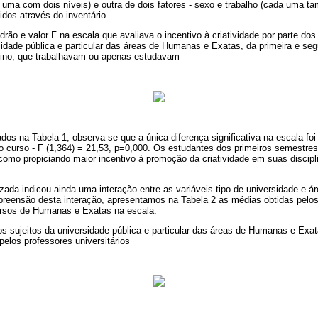
 uma com dois níveis) e outra de dois fatores - sexo e trabalho (cada uma t
idos através do inventário.
rão e valor F na escala que avaliava o incentivo à criatividade por parte dos
sidade pública e particular das áreas de Humanas e Exatas, da primeira e s
nino, que trabalhavam ou apenas estudavam
dos na Tabela 1, observa-se que a única diferença significativa na escala foi
o curso - F (1,364) = 21,53, p=0,000. Os estudantes dos primeiros semestre
 como propiciando maior incentivo à promoção da criatividade em suas disci
.
izada indicou ainda uma interação entre as variáveis tipo de universidade e ár
mpreensão desta interação, apresentamos na Tabela 2 as médias obtidas pelos
cursos de Humanas e Exatas na escala.
os sujeitos da universidade pública e particular das áreas de Humanas e Exa
 pelos professores universitários