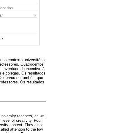
s
cionados
ar
nk
 no contexto universitário,
professores. Quatrocentos
 inventário de incentivo à
es e colegas. Os resultados
s. Observou-se também que
professores. Os resultados
university teachers, as well
 level of creativity. Four
ersity context. They also
called attention to the low