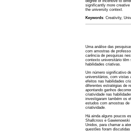
degree of incentive to diff
significantly more creative
the university context.
Keywords
: Creativity, Uni
Uma análise das pesquisas 
com amostras de professo
carência de pesquisas nes
contexto universitário têm
habilidades criativas.
Um número significativo d
universitários, com vistas 
efeitos nas habilidades cr
diferentes estratégias de 
apontando ganhos decorren
criatividade nas habilidade
investigaram também os efe
estudos com amostras de un
criatividade.
Há ainda alguns poucos est
Shallcross e Gawienowski 
Unidos, para chamar a aten
questões foram discutidas