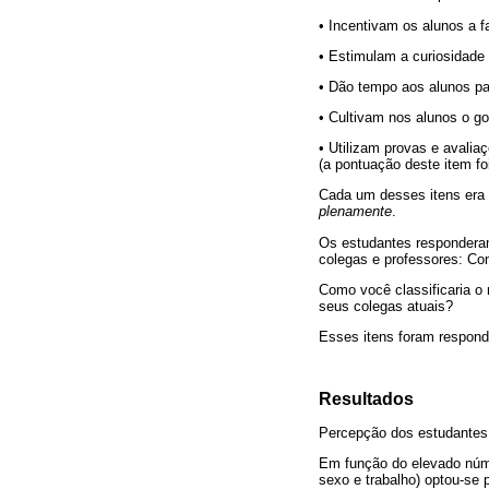
• Incentivam os alunos a f
• Estimulam a curiosidade 
• Dão tempo aos alunos pa
• Cultivam nos alunos o g
• Utilizam provas e avali
(a pontuação deste item foi
Cada um desses itens era
plenamente
.
Os estudantes responderam
colegas e professores: Co
Como você classificaria o 
seus colegas atuais?
Esses itens foram respondi
Resultados
Percepção dos estudantes u
Em função do elevado númer
sexo e trabalho) optou-se p