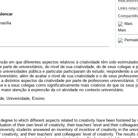
Indicadore
Links rela
Alencar
Compartilh
rasília
Mais
Mais
Permali
ão em que diferentes aspectos relativos à criatividade têm sido estimulados
parte de universitários, do nível de sua criatividade, do de seus colegas e 
de universidades pública e particular participaram do estudo, respondendo a um
iversitário, além de avaliar o nível de sua criatividade e o de seus professor
a distintos aspectos da criatividade por parte de professores universitário
-se e a seus colegas como significativamente mais criativos do que os seus 
aior atenção à expressão da cri atividade no contexto universitário.
ade, Universidade, Ensino.
degree to which different aspects related to creativity have been fostered by 
uation of their own level of creativity, their teachers' level and their colleagues'
iversity students answered an inventory of incentive of creativity in the univ
 creativity, and their teachers' and colleagues' level of creativity. The results 