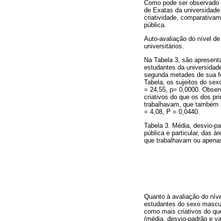
Como pode ser observado p
de Exatas da universidade 
criatividade, comparativa
pública.
Auto-avaliação do nível de
universitários.
Na Tabela 3, são apresenta
estudantes da universidade
segunda metades de sua f
Tabela, os sujeitos do sex
= 24,55, p= 0,0000. Obser
criativos do que os dos p
trabalhavam, que também s
= 4,08, P = 0,0440.
Tabela 3. Média, desvio-pa
pública e particular, das
que trabalhavam ou apen
Quanto à avaliação do nível
estudantes do sexo masculi
como mais criativos do qu
(média, desvio-padrão e va