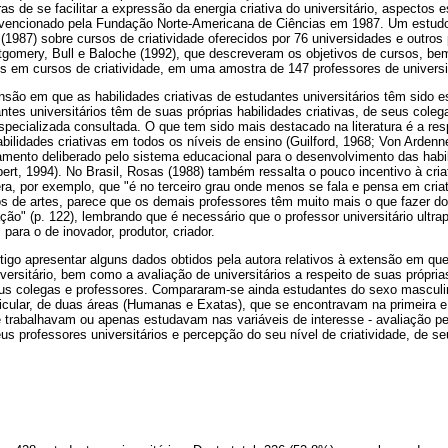
iras de se facilitar a expressão da energia criativa do universitário, aspecto
vencionado pela Fundação Norte-Americana de Ciências em 1987. Um estudo 
87) sobre cursos de criatividade oferecidos por 76 universidades e outros
ntgomery, Bull e Baloche (1992), que descreveram os objetivos de cursos, b
dos em cursos de criatividade, em uma amostra de 147 professores de univer
nsão em que as habilidades criativas de estudantes universitários têm sido 
tes universitários têm de suas próprias habilidades criativas, de seus cole
especializada consultada. O que tem sido mais destacado na literatura é a r
bilidades criativas em todos os níveis de ensino (Guilford, 1968; Von Arden
mento deliberado pelo sistema educacional para o desenvolvimento das habili
bert, 1994). No Brasil, Rosas (1988) também ressalta o pouco incentivo à cria
ra, por exemplo, que "é no terceiro grau onde menos se fala e pensa em cria
s de artes, parece que os demais professores têm muito mais o que fazer d
ação" (p. 122), lembrando que é necessário que o professor universitário ultr
para o de inovador, produtor, criador.
rtigo apresentar alguns dados obtidos pela autora relativos à extensão em qu
versitário, bem como a avaliação de universitários a respeito de suas próprias
seus colegas e professores. Compararam-se ainda estudantes do sexo masculi
rticular, de duas áreas (Humanas e Exatas), que se encontravam na primeira
trabalhavam ou apenas estudavam nas variáveis de interesse - avaliação pe
seus professores universitários e percepção do seu nível de criatividade, de s