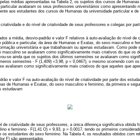
elas médias apresentadas na Tabela 2, os sujeitos dos cursos de Humanas 
particular avaliaram os seus professores universitários como apresentando m
mente aos estudantes dos cursos de Humanas da universidade particular e de
 criatividade e do nível de criatividade de seus professores e colegas por pa
dos a média, desvio-padrão e valor F relativos à auto-avaliação do nível de c
 pública e particular, da área de Humanas e Exatas, do sexo masculino e fem
ormação universitária e que trabalhavam ou apenas estudavam. Como pode s
o masculino se avaliaram como significativamente mais criativos do que os d
vou-se ainda que os sujeitos dos últimos semestres se avaliaram como signi
rimeiros semestres - F (1,409) =3,98, p = 0,0467), o mesmo ocorrendo com o
e avaliaram como significativamente mais criativos do que aqueles que ape
drão e valor F na auto-avaliação do nível de criatividade por parte dos estud
 áreas de Humanas e Exatas, do sexo masculino e feminino, da primeira e seg
as estudavam
 de criatividade de seus professores, a única diferença significativa obtida f
no e feminino - F(1,41 O) = 9,93, p = 0,0017, tendo os primeiros considera
e os estudantes do sexo feminino.
Na Tabela 4, os resultados obtidos com re
lor F) são apresentados.