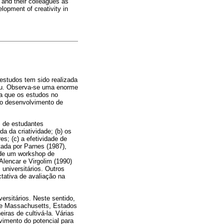
 and their colleagues as
lopment of creativity in
estudos tem sido realizada
au. Observa-se uma enorme
da que os estudos no
a o desenvolvimento de
s de estudantes
a da criatividade; (b) os
s; (c) a efetividade de
tada por Parnes (1987),
 de um workshop de
 Alencar e Virgolim (1990)
universitários. Outros
ctativa de avaliação na
ersitários. Neste sentido,
de Massachusetts, Estados
iras de cultivá-la. Várias
imento do potencial para