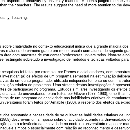
erent aspects of creativity by university teachers. Students judged themselves
 than their teachers. The results suggest the need of more atention to the deve
versity, Teaching.
sobre criatividade no contexto educacional indica que a grande maioria dos 
res e alunos do primeiro grau e em menor escala com alunos do segundo gr
ta área com amostras de estudantes/professores universitários. Nota-se ain
 se restringido sobretudo à investigação de métodos e técnicas voltados par
e pesquisas foi feito, por exemplo, por Parnes e colaboradores, com amostra
a investigar: (a) os efeitos de um programa semestral na estimulação deliberad
iativas de um curso programado, utilizado independentemente ou com instrutore
resolução criativa de problemas. Uma síntese destas investigações é apresen
tes de participação no programa. Estudos similares investigando os efeitos
s criativas de universitários foram feitos por Glover (1977, 1980), e no Brasil,
itos de um programa de criatividade nas habilidades criativas de estudantes 
iversitários foram feitos por Amabile (1983), a respeito dos efeitos da expe
udos apontando a necessidade de se cultivar as habilidades criativas de univ
(1989) descrevem um simpósio sobre criatividade ocorrido na Universidade 
ção para a relevância da criatividade no contexto universitário e apontar mane
 naquele simpósio especialmente com relação ao reconhecimento e desenvolv