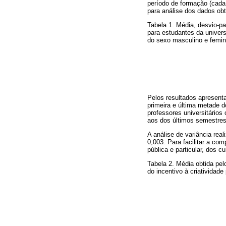
período de formação (cada
para análise dos dados obt
Tabela 1. Média, desvio-pad
para estudantes da univer
do sexo masculino e femi
Pelos resultados apresenta
primeira e última metade d
professores universitários
aos dos últimos semestres
A análise de variância real
0,003. Para facilitar a co
pública e particular, dos 
Tabela 2. Média obtida pel
do incentivo à criatividade