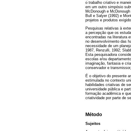
o trabalho criativo e mane
em um outro simpósio sub
McDonough e McDonough (19
Bull e Salyer (1992) e Mo
projetos e produtos exigi
Pesquisas relativas à exte
a percepção que os estudan
encontradas na literatura 
no desenvolvimento das ha
necessidade de um planeja
1987, Renzulli, 1992; Slab
Esta pesquisadora conside
escolas e/ou departamento
imaginação, fantasia e cri
conservador e transmissor, 
É o objetivo do presente a
estimulada no contexto uni
habilidades criativas de 
universidade pública e pa
formação acadêmica e que 
criatividade por parte de 
Método
Sujeitos