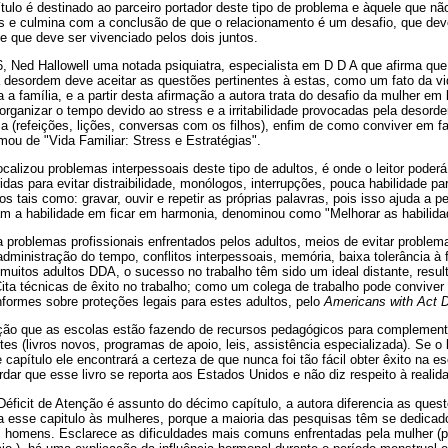
tulo é destinado ao parceiro portador deste tipo de problema e àquele que n
e culmina com a conclusão de que o relacionamento é um desafio, que deve
 e que deve ser vivenciado pelos dois juntos.
 6, Ned Hallowell uma notada psiquiatra, especialista em D D A que afirma qu
desordem deve aceitar as questões pertinentes à estas, como um fato da v
 a família, e a partir desta afirmação a autora trata do desafio da mulher em
 organizar o tempo devido ao stress e a irritabilidade provocadas pela desor
a (refeições, lições, conversas com os filhos), enfim de como conviver em 
mou de "Vida Familiar: Stress e Estratégias".
ocalizou problemas interpessoais deste tipo de adultos, é onde o leitor poder
as para evitar distraibilidade, monólogos, interrupções, pouca habilidade par
os tais como: gravar, ouvir e repetir as próprias palavras, pois isso ajuda a p
am a habilidade em ficar em harmonia, denominou como "Melhorar as habilida
a problemas profissionais enfrentados pelos adultos, meios de evitar proble
 administração do tempo, conflitos interpessoais, memória, baixa tolerância à 
 muitos adultos DDA, o sucesso no trabalho têm sido um ideal distante, resu
Cita técnicas de êxito no trabalho; como um colega de trabalho pode conviver
formes sobre proteções legais para estes adultos, pelo
Americans with Act Di
zação que as escolas estão fazendo de recursos pedagógicos para complementar
s (livros novos, programas de apoio, leis, assistência especializada). Se o 
capítulo ele encontrará a certeza de que nunca foi tão fácil obter êxito na 
ar que esse livro se reporta aos Estados Unidos e não diz respeito à realida
éficit de Atenção é assunto do décimo capítulo, a autora diferencia as ques
 esse capitulo às mulheres, porque a maioria das pesquisas têm se dedicad
homens. Esclarece as dificuldades mais comuns enfrentadas pela mulher (pa