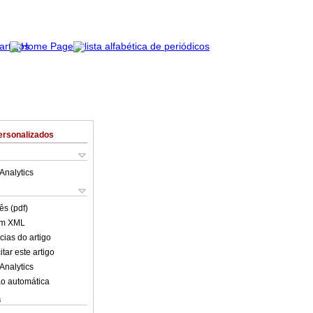
ersonalizados
Analytics
ês (pdf)
em XML
cias do artigo
tar este artigo
Analytics
o automática
s