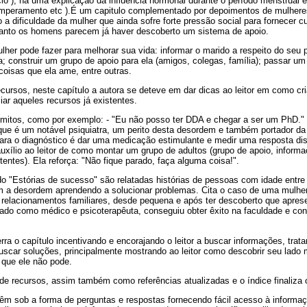
cio ), há uma explicação da influência hormonal durante o período menstrual
emperamento etc ).É um capitulo complementado por depoimentos de mulher
a dificuldade da mulher que ainda sofre forte pressão social para fornecer c
quanto os homens parecem já haver descoberto um sistema de apoio.
her pode fazer para melhorar sua vida: informar o marido a respeito do seu
da; construir um grupo de apoio para ela (amigos, colegas, família); passar um 
coisas que ela ame, entre outras.
ecursos, neste capítulo a autora se deteve em dar dicas ao leitor em como c
liar aqueles recursos já existentes.
mitos, como por exemplo: - "Eu não posso ter DDA e chegar a ser um PhD."
 que é um notável psiquiatra, um perito desta desordem e também portador d
ara o diagnóstico é dar uma medicação estimulante e medir uma resposta dis
xílio ao leitor de como montar um grupo de adultos (grupo de apoio, informa
entes). Ela reforça: "Não fique parado, faça alguma coisa!".
ado "Estórias de sucesso" são relatadas histórias de pessoas com idade entre
 a desordem aprendendo a solucionar problemas. Cita o caso de uma mulhe
e relacionamentos familiares, desde pequena e após ter descoberto que apre
ado como médico e psicoterapêuta, conseguiu obter êxito na faculdade e co
ra o capítulo incentivando e encorajando o leitor a buscar informações, tra
car soluções, principalmente mostrando ao leitor como descobrir seu lado ma
 que ele não pode.
e recursos, assim também como referências atualizadas e o índice finaliza o
vêm sob a forma de perguntas e respostas fornecendo fácil acesso à informaç