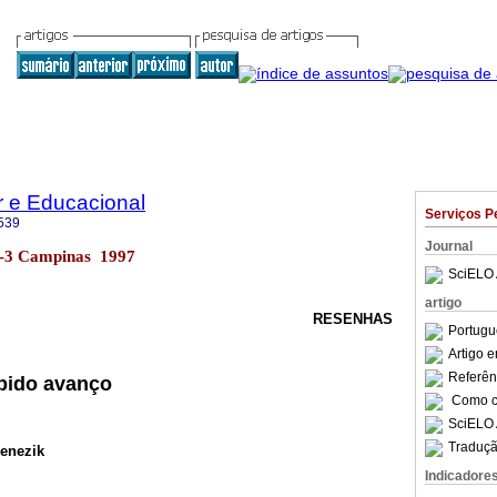
r e Educacional
Serviços P
539
Journal
n.2-3 Campinas 1997
SciELO 
artigo
RESENHAS
Portugu
Artigo 
Referên
pido avanço
Como ci
SciELO 
Traduçã
Benezik
Indicadore