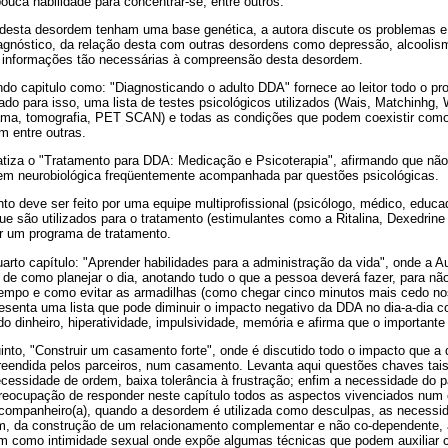
ouca habilidade para concentrar-se, entre outros.
esta desordem tenham uma base genética, a autora discute os problemas e
diagnóstico, da relação desta com outras desordens como depressão, alcoolism
 de informações tão necessárias à compreensão desta desordem.
do capitulo como: "Diagnosticando o adulto DDA" fornece ao leitor todo o pr
cado para isso, uma lista de testes psicológicos utilizados (Wais, Matchinhg, 
ama, tomografia, PET SCAN) e todas as condições que podem coexistir com
m entre outras.
fatiza o "Tratamento para DDA: Medicação e Psicoterapia", afirmando que n
em neurobiológica freqüentemente acompanhada par questões psicológicas.
nto deve ser feito por uma equipe multiprofissional (psicólogo, médico, educ
e são utilizados para o tratamento (estimulantes como a Ritalina, Dexedrine e
r um programa de tratamento.
arto capítulo: "Aprender habilidades para a administração da vida", onde a
de como planejar o dia, anotando tudo o que a pessoa deverá fazer, para nã
 tempo e como evitar as armadilhas (como chegar cinco minutos mais cedo 
presenta uma lista que pode diminuir o impacto negativo da DDA no dia-a-dia c
do dinheiro, hiperatividade, impulsividade, memória e afirma que o importante
quinto, "Construir um casamento forte", onde é discutido todo o impacto que
eendida pelos parceiros, num casamento. Levanta aqui questões chaves tais 
ecessidade de ordem, baixa tolerância à frustração; enfim a necessidade do p
preocupação de responder neste capítulo todos as aspectos vivenciados nu
companheiro(a), quando a desordem é utilizada como desculpas, as necessid
m, da construção de um relacionamento complementar e não co-dependente, 
m como intimidade sexual onde expõe algumas técnicas que podem auxiliar