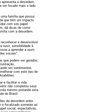
ão apresenta a desordem,
 ser focado mais o lado
e uma família que possui
ida que têm um impacto
 lidar com seu papel
dem, dá dicas de como
família com a desordem.
á reconhecer e desenvolver
a ouvir, sensibilidade à
essoa a aprender a ouvir;
des sociais".
mas que podem ser gerados,
frustração,
ltando em sentimentos
 melhorar com este tipo de
sabilities
.
 e facilitar a vida
leitor não completou seus
escola mesmo portando esta
de do Brasil.
tões da desordem entre
o e focalizado somente as
pel social, expectativas,