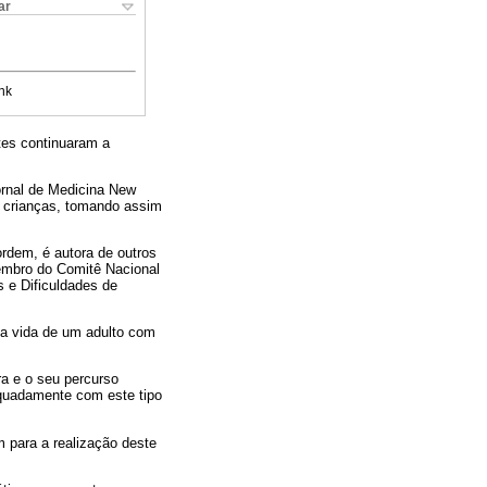
ar
nk
tes continuaram a
ornal de Medicina New
 crianças, tomando assim
rdem, é autora de outros
embro do Comitê Nacional
 e Dificuldades de
 da vida de um adulto com
a e o seu percurso
dequadamente com este tipo
 para a realização deste