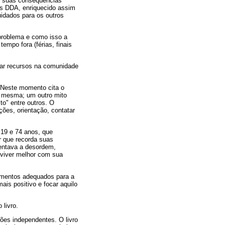
 e suas conseqüências
es DDA, enriquecido assim
uidados para os outros
 problema e como isso a
tempo fora (férias, finais
riar recursos na comunidade
 Neste momento cita o
a mesma; um outro mito
to" entre outros. O
ções, orientação, contatar
 19 e 74 anos, que
r que recorda suas
sentava a desordem,
nviver melhor com sua
tamentos adequados para a
is positivo e focar aquilo
 livro.
ões independentes. O livro