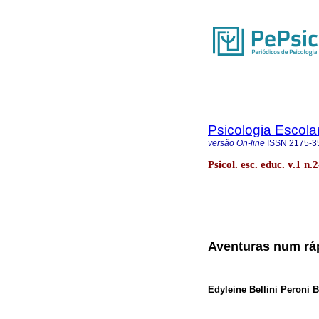
Psicologia Escola
versão On-line
ISSN
2175-3
Psicol. esc. educ. v.1 
Aventuras num rá
Edyleine Bellini Peroni 