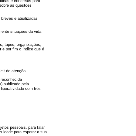
áticas e concretas para
 sobre as questões
, breves e atualizadas
amente situações da vida
os, tapes, organizações,
 e por fim o Índice que é
icit de atenção.
 reconhecida
) publicado pela
iperatividade com três
etos pessoais, para falar
ficuldade para esperar a sua