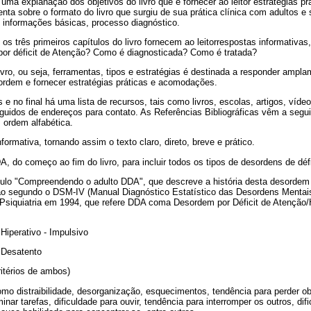
 uma explanação dos objetivos do livro que é fornecer ao leitor estratégias pr
enta sobre o formato do livro que surgiu de sua prática clínica com adultos e
informações básicas, processo diagnóstico.
os três primeiros capítulos do livro fornecem ao leitorrespostas informativas
or déficit de Atenção? Como é diagnosticada? Como é tratada?
ivro, ou seja, ferramentas, tipos e estratégias é destinada a responder ampl
ordem e fornecer estratégias práticas e acomodações.
 e no final há uma lista de recursos, tais como livros, escolas, artigos, víde
seguidos de endereços para contato. As Referências Bibliográficas vêm a seguir
 ordem alfabética.
nformativa, tornando assim o texto claro, direto, breve e prático.
A, do começo ao fim do livro, para incluir todos os tipos de desordens de déf
ítulo "Compreendendo o adulto DDA", que descreve a história desta desordem
ão segundo o DSM-IV (Manual Diagnóstico Estatístico das Desordens Mentais
siquiatria em 1994, que refere DDA coma Desordem por Déficit de Atenção/H
Hiperativo - Impulsivo
 Desatento
itérios de ambos)
mo distraibilidade, desorganização, esquecimentos, tendência para perder obj
minar tarefas, dificuldade para ouvir, tendência para interromper os outros, di