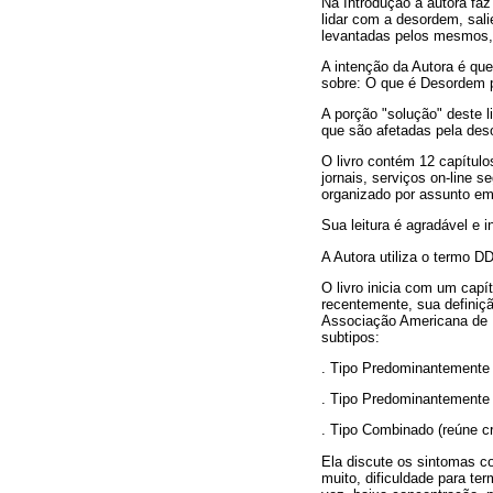
Na Introdução a autora faz
lidar com a desordem, sali
levantadas pelos mesmos, 
A intenção da Autora é que 
sobre: O que é Desordem p
A porção "solução" deste l
que são afetadas pela des
O livro contém 12 capítulos
jornais, serviços on-line 
organizado por assunto em
Sua leitura é agradável e i
A Autora utiliza o termo DD
O livro inicia com um cap
recentemente, sua definiç
Associação Americana de P
subtipos:
. Tipo Predominantemente 
. Tipo Predominantemente
. Tipo Combinado (reúne cr
Ela discute os sintomas co
muito, dificuldade para ter