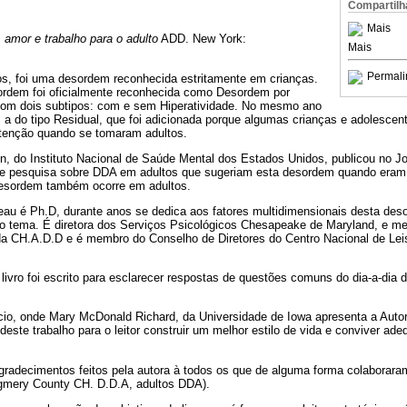
Compartilh
Mais
 amor e trabalho para o adulto
ADD. New York:
Mais
Permali
nos, foi uma desordem reconhecida estritamente em crianças.
sordem foi oficialmente reconhecida como Desordem por
com dois subtipos: com e sem Hiperatividade. No mesmo ano
 a do tipo Residual, que foi adicionada porque algumas crianças e adolescen
atenção quando se tomaram adultos.
n, do Instituto Nacional de Saúde Mental dos Estados Unidos, publicou no J
 de pesquisa sobre DDA em adultos que sugeriam esta desordem quando eram
 desordem também ocorre em adultos.
eau é Ph.D, durante anos se dedica aos fatores multidimensionais desta deso
o tema. É diretora dos Serviços Psicológicos Chesapeake de Maryland, e m
a CH.A.D.D e é membro do Conselho de Diretores do Centro Nacional de Leis
livro foi escrito para esclarecer respostas de questões comuns do dia-a-dia
cio, onde Mary McDonald Richard, da Universidade de Iowa apresenta a Autor
a deste trabalho para o leitor construir um melhor estilo de vida e conviver a
gradecimentos feitos pela autora à todos os que de alguma forma colaboraram
gmery County CH. D.D.A, adultos DDA).