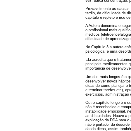
vez, baixa concentração, p
Provavelmente as causas d
tardio, da dificuldade de 
capítulo é repleto e rico
A Autora denomina o segun
o profissional mais qualifi
médicos (eletroencefalogr
dificuldade de aprendizage
No Capítulo 3 a autora en
psicológica, é uma desord
Ela acredita que o tratame
principais medicamentos qu
importância de desenvolve
Um dos mais longos é o qu
desenvolver novos hábitos 
dicas de como planejar o
e terminar tarefas etc), a
exercícios, administração 
Outro capítulo longo é o 
não é reconhecida e compr
instabilidade emocional, n
as dificuldades. Houve a 
explicação da DDA para o 
não é portador da desorde
dando dicas, assim també