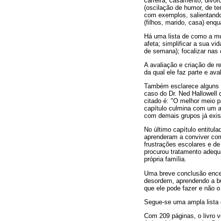
carreira, casamento, divór
(oscilação de humor, de t
com exemplos, salientando 
(filhos, marido, casa) en
Há uma lista de como a mul
afeta; simplificar a sua vi
de semana); focalizar nas 
A avaliação e criação de r
da qual ele faz parte e ava
Também esclarece alguns 
caso do Dr. Ned Hallowell
citado é: "O melhor meio p
capítulo culmina com um au
com demais grupos já exist
No último capítulo entitul
aprenderam a conviver com
frustrações escolares e d
procurou tratamento adequ
própria família.
Uma breve conclusão encer
desordem, aprendendo a bus
que ele pode fazer e não o
Segue-se uma ampla lista d
Com 209 páginas, o livro 