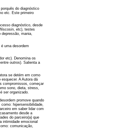
 porquês do diagnóstico
o etc. Este primeiro
ocesso diagnóstico, desde
Wiscosin, etc), testes
o depressão, mania,
ão é uma desordem
ador etc). Denomina os
ntre outros). Salienta a
 Autora se detém em como
o esquecer. A Autora dá
nos compromissos, começar
omo sono, dieta, stress,
 é ser organizado.
 a desordem promove quando
como: hipersensibilidade,
arceiro em saber lidar com
m casamento desde a
ades do parceiro(a) que
a intimidade emocional
 como: comunicação,