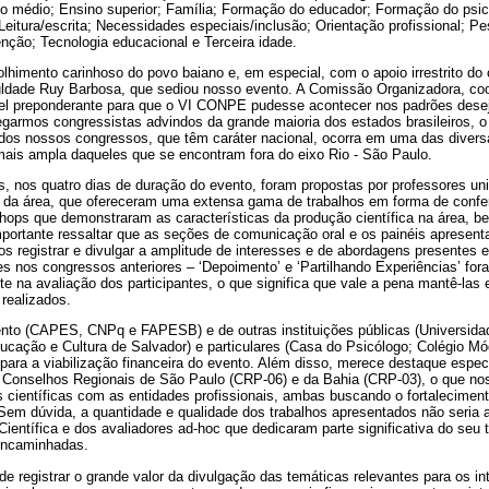
o médio; Ensino superior; Família; Formação do educador; Formação do psic
eitura/escrita; Necessidades especiais/inclusão; Orientação profissional; P
nção; Tecnologia educacional e Terceira idade.
imento carinhoso do povo baiano e, em especial, com o apoio irrestrito do c
ldade Ruy Barbosa, que sediou nosso evento. A Comissão Organizadora, coo
el preponderante para que o VI CONPE pudesse acontecer nos padrões dese
egarmos congressistas advindos da grande maioria dos estados brasileiros, o
dos nossos congressos, que têm caráter nacional, ocorra em uma das diversa
 mais ampla daqueles que se encontram fora do eixo Rio - São Paulo.
, nos quatro dias de duração do evento, foram propostas por professores univ
s da área, que ofereceram uma extensa gama de trabalhos em forma de conf
hops que demonstraram as características da produção científica na área, b
importante ressaltar que as seções de comunicação oral e os painéis apresen
s registrar e divulgar a amplitude de interesses e de abordagens presentes
s nos congressos anteriores – ‘Depoimento’ e ‘Partilhando Experiências’ fora
e na avaliação dos participantes, o que significa que vale a pena mantê-las
realizados.
nto (CAPES, CNPq e FAPESB) e de outras instituições públicas (Universida
ucação e Cultura de Salvador) e particulares (Casa do Psicólogo; Colégio Mó
 para a viabilização financeira do evento. Além disso, merece destaque espec
s Conselhos Regionais de São Paulo (CRP-06) e da Bahia (CRP-03), o que no
 científicas com as entidades profissionais, ambas buscando o fortalecimen
 Sem dúvida, a quantidade e qualidade dos trabalhos apresentados não seri
ientífica e dos avaliadores ad-hoc que dedicaram parte significativa do seu
encaminhadas.
 registrar o grande valor da divulgação das temáticas relevantes para os i