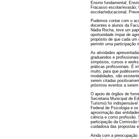
Ensino fundamental; Ensin
Fracasso escolar/evasão; L
escolar/educacional; Preve
Pudemos contar com o acolh
docentes e alunos da Facu
Nádia Rocha, teve um pap
oportunidade ímpar de agr
propósito de que cada um 
permitir uma participação
As atividades apresentadas
graduandos e profissionai
simpósios, cursos e works
práticas profissionais. É 
muito, para que pudéssemo
modalidades, não existente
serem citadas positivament
próximos eventos a serem 
O apoio de órgãos de fome
Secretaria Municipal de Ed
Turismo) foi indispensável
Federal de Psicologia e o
aproximação das entidades
ciência e como profissão.
participação da Comissão C
cuidadosa das propostas 
Ainda com a preocupação de