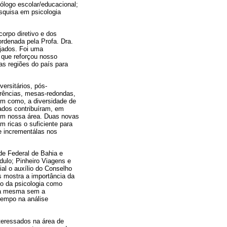
ólogo escolar/educacional;
esquisa em psicologia
orpo diretivo e dos
rdenada pela Profa. Dra.
jados. Foi uma
 que reforçou nosso
s regiões do país para
ersitários, pós-
erências, mesas-redondas,
em como, a diversidade de
tados contribuíram, em
 em nossa área. Duas novas
m ricas o suficiente para
 e incrementálas nos
de Federal de Bahia e
dulo; Pinheiro Viagens e
ial o auxílio do Conselho
s mostra a importância da
to da psicologia como
a a mesma sem a
 tempo na análise
nteressados na área de