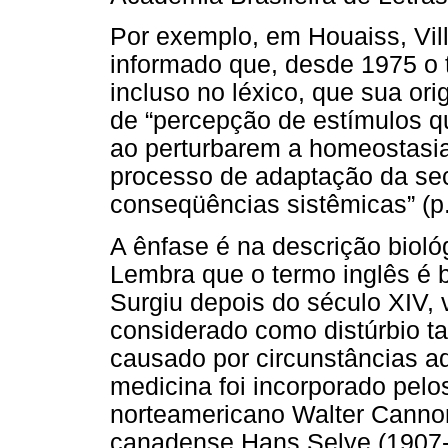
Por exemplo, em Houaiss, Villa
informado que, desde 1975 o t
incluso no léxico, que sua or
de “percepção de estímulos q
ao perturbarem a homeostasia
processo de adaptação da sec
conseqüências sistêmicas” (p.
A ênfase é na descrição bioló
Lembra que o termo inglês é 
Surgiu depois do século XIV, 
considerado como distúrbio ta
causado por circunstâncias ad
medicina foi incorporado pelos
norteamericano Walter Cannon 
canadense Hans Selye (1907-