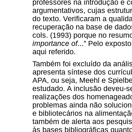
professores na introdução e c
argumentativos, cujas estrutu
do texto. Verificaram a quali
recuperação na base de dados
cols. (1993) porque no resumo
importance of
...” Pelo exposto
aqui referido.
Também foi excluído da análi
apresenta síntese dos curríc
APA, ou seja, Meehl e Spielb
estudado. A inclusão deveu-se
realizações dos homenageado
problemas ainda não solucion
e bibliotecários na alimenta
também de alerta aos pesqui
às bases bibliográficas quant