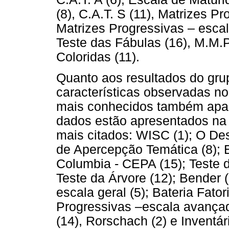
(8), C.A.T. S (11), Matrizes Pr
Matrizes Progressivas – escal
Teste das Fábulas (16), M.M.P
Coloridas (11).
Quanto aos resultados do gr
características observadas no
mais conhecidos também apar
dados estão apresentados n
mais citados: WISC (1); O De
de Apercepção Temática (8); 
Columbia - CEPA (15); Teste d
Teste da Árvore (12); Bender 
escala geral (5); Bateria Fato
Progressivas –escala avançada
(14), Rorschach (2) e Inventár