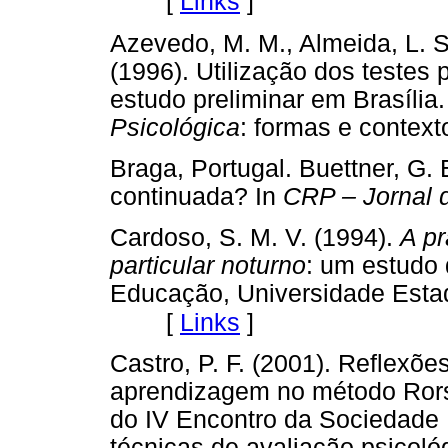
[
Links
]
Azevedo, M. M., Almeida, L. S.
(1996). Utilização dos testes 
estudo preliminar em Brasília
Psicológica
: formas e contexto
Braga, Portugal. Buettner, G. 
continuada? In
CRP – Jornal
Cardoso, S. M. V. (1994).
A pr
particular noturno
: um estudo
Educação, Universidade Esta
[
Links
]
Castro, P. F. (2001). Reflexõ
aprendizagem no método Rorsc
do IV Encontro da Sociedade 
técnicas de avaliação psicoló