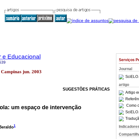
r e Educacional
Serviços P
539
Journal
.1 Campinas jun. 2003
SciELO 
artigo
SUGESTÕES PRÁTICAS
Artigo 
Referên
Como ci
ola: um espaço de intervenção
SciELO 
Traduçã
1
Indicadore
Beraldo
Compartilh