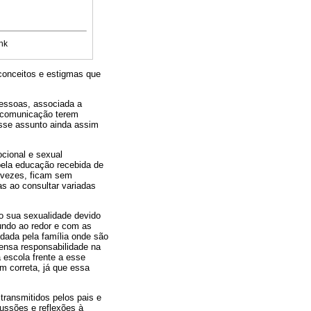
nk
econceitos e estigmas que
essoas, associada a
e comunicação terem
esse assunto ainda assim
ocional e sexual
pela educação recebida de
a vezes, ficam sem
as ao consultar variadas
o sua sexualidade devido
undo ao redor e com as
dada pela família onde são
ensa responsabilidade na
 escola frente a esse
m correta, já que essa
transmitidos pelos pais e
ussões e reflexões à