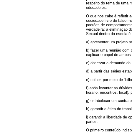
respeito do tema de uma ma
educadores.
O que nos cabe é refletir 
sociedade livre de falso m
padrões de comportamento,
verdadeira; a eliminação d
Sexual dentro da escola é
a) apresentar um projeto pa
b) fazer uma reunião com o
explicar o papel de ambos 
c) observar a demanda da e
d) a partir das séries est
e) colher, por meio de “bil
f) após levantar as dúvida
horário, encontros, local),
g) estabelecer um contrato 
h) garantir a ética do trab
i) garantir a liberdade de
partes.
O primeiro conteúdo indis