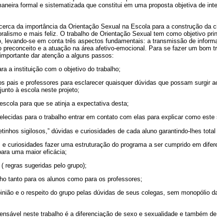
neira formal e sistematizada que constitui em uma proposta objetiva de int
acerca da importância da Orientação Sexual na Escola para a construção da 
oralismo e mais feliz. O trabalho de Orientação Sexual tem como objetivo pr
 levando-se em conta três aspectos fundamentais: a transmissão de inform
o preconceito e a atuação na área afetivo-emocional.
Para se fazer um bom t
 importante dar atenção a alguns passos:
ra a instituição com o objetivo do trabalho;
s pais e professores para esclarecer quaisquer dúvidas que possam surgir ao
junto à escola neste projeto;
scola para que se atinja a expectativa desta;
abelecidas para o trabalho entrar em contato com elas para explicar como este
hetinhos sigilosos,” dúvidas e curiosidades de cada aluno garantindo-lhes total 
s e curiosidades fazer uma estruturação do programa a ser cumprido em difer
 para uma maior eficácia;
( regras sugeridas pelo grupo);
alho tanto para os alunos como para os professores;
 opinião e o respeito do grupo pelas dúvidas de seus colegas, sem monopólio
pensável neste trabalho é a diferenciação de sexo e sexualidade e também 