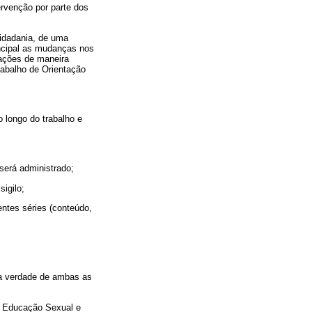
ervenção por parte dos
cidadania, de uma
incipal as mudanças nos
ações de maneira
rabalho de Orientação
 longo do trabalho e
 será administrado;
sigilo;
entes séries (conteúdo,
 da verdade de ambas as
de Educação Sexual e