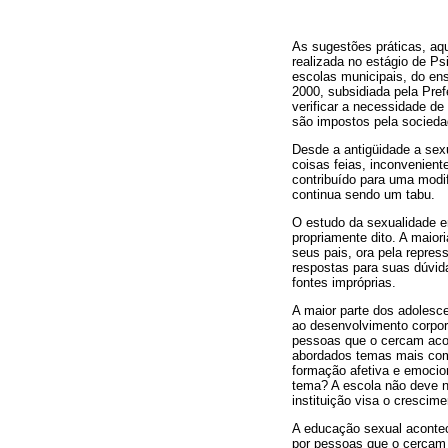
As sugestões práticas, aqu
realizada no estágio de Ps
escolas municipais, do en
2000, subsidiada pela Pref
verificar a necessidade de
são impostos pela socieda
Desde a antigüidade a se
coisas feias, inconvenien
contribuído para uma modi
continua sendo um tabu.
O estudo da sexualidade en
propriamente dito. A maio
seus pais, ora pela repre
respostas para suas dúvida
fontes impróprias.
A maior parte dos adolesc
ao desenvolvimento corpor
pessoas que o cercam acon
abordados temas mais comp
formação afetiva e emocio
tema? A escola não deve ne
instituição visa o crescim
A educação sexual acontece
por pessoas que o cercam 