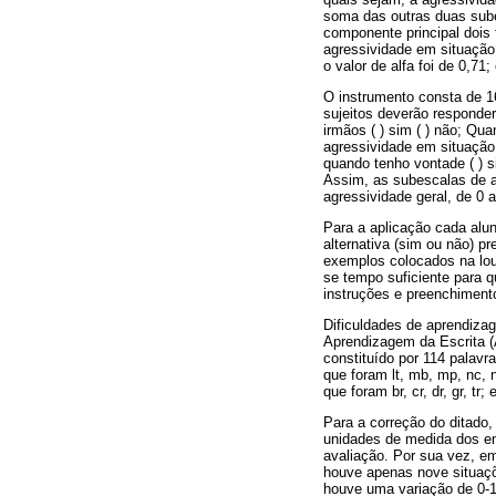
soma das outras duas sube
componente principal dois 
agressividade em situação 
o valor de alfa foi de 0,71;
O instrumento consta de 16 
sujeitos deverão responde
irmãos ( ) sim ( ) não; Qu
agressividade em situação
quando tenho vontade ( ) s
Assim, as subescalas de a
agressividade geral, de 0 
Para a aplicação cada alun
alternativa (sim ou não) p
exemplos colocados na lous
se tempo suficiente para 
instruções e preenchimento
Dificuldades de aprendizag
Aprendizagem da Escrita 
constituído por 114 palavr
que foram lt, mb, mp, nc, nç
que foram br, cr, dr, gr, tr
Para a correção do ditado,
unidades de medida dos en
avaliação. Por sua vez, em
houve apenas nove situaçõe
houve uma variação de 0-1