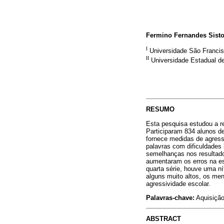
Fermino Fernandes Sist
I
Universidade São Franci
II
Universidade Estadual de
RESUMO
Esta pesquisa estudou a re
Participaram 834 alunos de
fornece medidas de agress
palavras com dificuldades 
semelhanças nos resultados
aumentaram os erros na es
quarta série, houve uma ní
alguns muito altos, os me
agressividade escolar.
Palavras-chave:
Aquisição 
ABSTRACT