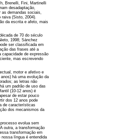
 Brenelli, Fini, Martinelli
ionam desadaptação,
ar as demandas sociais,
raiva (Sisto, 2004).
ão da escrita e afeto, mais
 década de 70 do século
Nieto, 1998; Sánchez
pode ser classificada em
ação das frases até a
oa capacidade de expressão
ficiente, mas escrevendo
ctual, motor e afetivo e
 9 anos) há uma evolução da
brados; as letras não
 há um padrão de uso das
antil (10-12 anos) é
apesar de estar pouco
rtir dos 12 anos pode
a de características
isição dos mecanismos da
o processo evolua sem
A outra, a transformação
, essa transformação em
e nossa língua é entendida