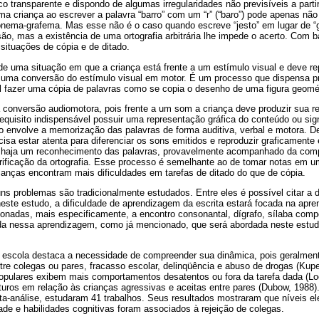
o transparente e dispondo de algumas irregularidades não previsíveis a parti
a criança ao escrever a palavra “barro” com um “r” (“baro”) pode apenas nã
onema-grafema. Mas esse não é o caso quando escreve “jesto” em lugar de “g
ão, mas a existência de uma ortografia arbitrária lhe impede o acerto. Com 
 situações de cópia e de ditado.
de uma situação em que a criança está frente a um estímulo visual e deve re
 uma conversão do estímulo visual em motor. É um processo que dispensa pr
el fazer uma cópia de palavras como se copia o desenho de uma figura geomét
 conversão audiomotora, pois frente a um som a criança deve produzir sua r
equisito indispensável possuir uma representação gráfica do conteúdo ou si
o envolve a memorização das palavras de forma auditiva, verbal e motora. D
cisa estar atenta para diferenciar os sons emitidos e reproduzir graficament
 haja um reconhecimento das palavras, provavelmente acompanhado da com
erificação da ortografia. Esse processo é semelhante ao de tomar notas em 
rianças encontram mais dificuldades em tarefas de ditado do que de cópia.
ns problemas são tradicionalmente estudados. Entre eles é possível citar a di
este estudo, a dificuldade de aprendizagem da escrita estará focada na apr
ionadas, mais especificamente, a encontro consonantal, dígrafo, sílaba com
ída nessa aprendizagem, como já mencionado, que será abordada neste est
 escola destaca a necessidade de compreender sua dinâmica, pois geralment
re colegas ou pares, fracasso escolar, delinqüência e abuso de drogas (Kupe
opulares exibem mais comportamentos desatentos ou fora da tarefa dada (
ros em relação às crianças agressivas e aceitas entre pares (Dubow, 198
a-análise, estudaram 41 trabalhos. Seus resultados mostraram que níveis e
dade e habilidades cognitivas foram associados à rejeição de colegas.