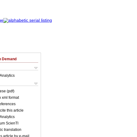
on Demand
Analytics
ese (pdf)
in xml format
references
ite this article
Analytics
lum ScienTI
c translation
s article by e-mail