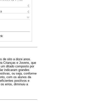
ks
nk
es de oito a doze anos.
ara Crianças e Jovens, que
m um ditado composto por
lar indicaram grandes
sitivas, ou seja, conforme
nto, com os alunos da
ficientes positivos e
os erros, diminuiu a