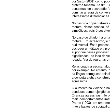
por Sisto (2001) como pouc
grafema-fonema. Assim, um
contextual de conversão f
dominar a regra de convers
interessante diferenciar as
No caso da cópia trata-se 
motora. Nesse sentido, há
simbólicos, pois é possív
No caso do ditado, há uma
motora. Em acréscimo, é r
audioverbal. Esse process
escrever um ditado ela pre
supor que nesse processo
significados, ao lado da v
recado. Via de regra, as c
Relacionada à escrita, algu
por exemplo. No entanto, n
da língua portuguesa relac
a conduta afetiva constru
agressivos.
O aumento na violência na
condutas como rejeição ent
Crianças agressivas não p
mais comportamentos imatu
Pattee (1993), em uma met
níveis baixos de sociabili