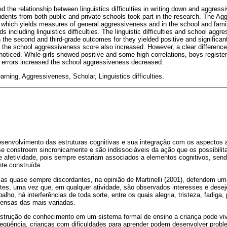
d the relationship between linguistics difficulties in writing down and aggressi
udents from both public and private schools took part in the research. The Agg
 which yields measures of general aggressiveness and in the school and fami
 including linguistics difficulties. The linguistic difficulties and school ag
in the second and third-grade outcomes for they yielded positive and significant
ed the school aggressiveness score also increased. However, a clear differen
noticed. While girls showed positive and some high correlations, boys register
e errors increased the school aggressiveness decreased.
rning, Aggressiveness, Scholar, Linguistics difficulties.
desenvolvimento das estruturas cognitivas e sua integração com os aspectos 
se constroem sincronicamente e são indissociáveis da ação que os possibilit
e afetividade, pois sempre estariam associados a elementos cognitivos, send
te construída.
as quase sempre discordantes, na opinião de Martinelli (2001), defendem uma
entes, uma vez que, em qualquer atividade, são observados interesses e desej
balho, há interferências de toda sorte, entre os quais alegria, tristeza, fadiga
ensas das mais variadas.
strução de conhecimento em um sistema formal de ensino a criança pode viv
eqüência, crianças com dificuldades para aprender podem desenvolver probl