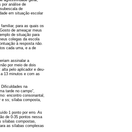
 por análise de
a subescala de
idade em situação escolar
familiar, para as quais os
r: Gosto de ameaçar meus
xemplo de situação para
meus colegas da escola
pontuação à resposta não.
ntos cada uma, e a de
eriam assinalar a
 não por meio de dois
alta pelo aplicador e deu-
9 a 13 minutos e com as
 Dificuldades na
ma tarde no campo”,
omo: encontro consonantal,
 rr e ss; sílaba composta,
.
uído 1 ponto por erro. As
ção de 0-35 pontos nessa
as sílabas compostas,
para as sílabas complexas