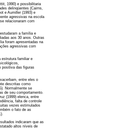
t, 1990) e possibilitaria
ades delinqüentes (Cairns,
t e Aumiller (1993) e
mente agressivas na escola
s se relacionaram com
estudaram a família e
liadas aos 30 anos. Outras
ília foram apresentadas na
rações agressivas com
estrutura familiar e
icológicos,
positiva das figuras
xacerbam, entre eles o
nte descritas como
95). Normalmente se
ias de seu comportamento.
uz (1999) elenca, entre
iência, falta de controle
muitas vezes estimulados
ambém o fato de as
).
sultados indicaram que as
statado altos níveis de