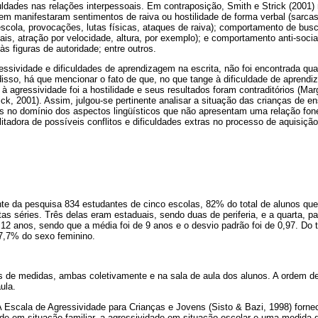
uldades nas relações interpessoais. Em contraposição, Smith e Strick (2001)
em manifestaram sentimentos de raiva ou hostilidade de forma verbal (sarcas
escola, provocações, lutas físicas, ataques de raiva); comportamento de bus
gais, atração por velocidade, altura, por exemplo); e comportamento anti-socia
às figuras de autoridade; entre outros.
essividade e dificuldades de aprendizagem na escrita, não foi encontrada qu
isso, há que mencionar o fato de que, no que tange à dificuldade de aprendi
à agressividade foi a hostilidade e seus resultados foram contraditórios (Marg
k, 2001). Assim, julgou-se pertinente analisar a situação das crianças de e
s no domínio dos aspectos lingüísticos que não apresentam uma relação fon
litadora de possíveis conflitos e dificuldades extras no processo de aquisição
nte da pesquisa 834 estudantes de cinco escolas, 82% do total de alunos qu
as séries. Três delas eram estaduais, sendo duas de periferia, e a quarta, par
a 12 anos, sendo que a média foi de 9 anos e o desvio padrão foi de 0,97. Do 
7,7% do sexo feminino.
s de medidas, ambas coletivamente e na sala de aula dos alunos. A ordem de 
ula.
 Escala de Agressividade para Crianças e Jovens (Sisto & Bazi, 1998) fornec
de em situação familiar, a agressividade em situação escolar e uma medida d