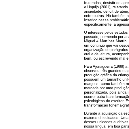
frustradas, desistir de apr
e Urquijo (2001), relatan
ansiedade, déficit de aten
entre outras. Há também as
Inserido nessa problemátic
especificamente, a agressi
O interesse pelos estudos 
passado, permeado por aná
Miguel & Martínez Martín, 
um contínuo que vai desde 
organização de parágrafos
oral e de leitura, acompan
bem, ou escrevendo mal e 
Para Ajuriaguerra (1988) a
observou três grandes etap
produção gráfica da crianç
possuem um tamanho unifor
margens, como também muita
marcada por uma produção 
personalizada, pois ainda 
ocorrer outra transformaçã
psicológicas do escritor. 
transformação fonema-gra
Durante a aquisição da es
maiores dificuldades. Uma 
dessas unidades auditivas
nossa língua, em boa parte