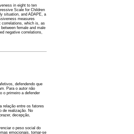
veness in eight to ten
ressive Scale for Children
ly situation, and ADAPE, a
gressiveness measures
 correlations, which is, as
ce between female and male
ed negative correlations,
afetivos, defendendo que
am. Para o autor não
o o primeiro a defender
 relação entre os fatores
o de realização. No
, prazer, decepção,
enciar o peso social do
emas emocionais, tornar-se