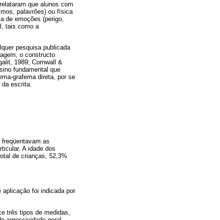
 relataram que alunos com
mos, palavrões) ou física
ca de emoções (perigo,
l, tais como a
alquer pesquisa publicada
zagem, o constructo
alit, 1989; Cornwall &
nsino fundamental que
ema-grafema direta, por se
 da escrita.
e freqüentavam as
ticular. A idade dos
total de crianças, 52,3%
aplicação foi indicada por
e três tipos de medidas,
e agressividade geral,