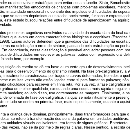
ender ou desenvolver estratégias para evitar essa situação. Sisto, Boruchovitch,
do as manifestações emocionais de crianças com problemas escolares, menc
ção, imaturidade emocional no controle dos impulsos e dificuldades de super
 que se sentem deprimidas ou isoladas socialmente, furiosas e expressando 
a, este estudo buscou relações entre dificuldade de aprendizagem na aquisiç
vidade.
dos processos cognitivos envolvidos na atividade da escrita data do final da
lises que levam em conta características biológicas e cognitivas (Escoriza 
1998). Esses autores defendem que a gravidade das dificuldades na escrita 
erros na soletração a erros de sintaxe, passando pela estruturação ou pontu
. Em decorrência, nessa classificação é possível enquadrar pessoas com b
hada de dificuldades em escrever as palavras; outros com expressão oral de
falando bem, por exemplo.
 aquisição da escrita se dá em base a um certo grau de desenvolvimento intele
as para o desenvolvimento do grafismo infantil. Na fase pré-caligráfica (5 a
a, inicialmente caracterizada por traços e curvas deformados, tremidos e que
me e muitas vezes não estão ligadas entre si para formar as palavras; não
 dificuldade para escrever em linha reta. Por sua vez, a fase caligráfica inf
gráfica de melhor qualidade, executando uma escrita mais rápida e regular, 
imita modelos; ao lado disso, usa corretamente as margens. Finalmente, a pa
o, denominada de fase pós-caligráfica, na qual se nota nitidamente a presenç
Este estudo se centra na primeira fase, mais especificamente, durante a aqu
fema.
crita a criança deve dominar, principalmente, duas transformações para que 
delas se refere à transformação dos sons da palavra em unidades auditivas. 
 em unidades visuais equivalentes, em forma de signos gráficos. Entretanto
 das vezes, não se dá por meio de regras claras. Nesse sentido, a escrita d