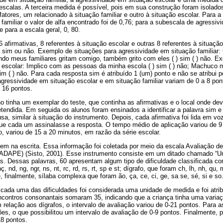
scalas. A terceira medida é possível, pois em sua construção foram isolados
fatores, um relacionado à situação familiar e outro à situação escolar. Para 
familiar o valor de alfa encontrado foi de 0,76; para a subescala de agressiv
 e para a escala geral, 0, 80.
afirmativas, 8 referentes à situação escolar e outras 8 referentes à situação 
r sim ou não. Exemplo de situações para agressividade em situação familia
ando meus familiares gritam comigo, também grito com eles ( ) sim ( ) não. E
 escolar: Implico com as pessoas da minha escola ( ) sim ( ) não; Machuco 
im ( ) não. Para cada resposta sim é atribuído 1 (um) ponto e não se atribui 
gressividade em situação escolar e em situação familiar variam de 0 a 8 po
a 16 pontos.
o tinha um exemplar do teste, que continha as afirmativas e o local onde dev
retendida. Em seguida os alunos foram ensinados a identificar a palavra sim e
a, similar à situação do instrumento. Depois, cada afirmativa foi lida em voz 
que cada um assinalasse a resposta. O tempo médio de aplicação variou de 
, variou de 15 a 20 minutos, em razão da série escolar.
em na escrita. Essa informação foi coletada por meio da escala Avaliação de
(ADAPE) (Sisto, 2001). Esse instrumento consiste em um ditado chamado “U
as. Dessas palavras, 60 apresentam algum tipo de dificuldade classificada c
, nd, ng, ngr, ns, nt, rc, rd, rs, rt, sp e st; dígrafo, que foram ch, lh, nh, qu,
; e, finalmente, sílaba complexa que foram ão, ça, ce, ci, ge, sa se, sé, si e so
 cada uma das dificuldades foi considerada uma unidade de medida e foi atrib
contros consonantais somaram 35, indicando que a criança tinha uma varia
 relação aos dígrafos, o intervalo de avaliação variou de 0-21 pontos. Para 
s, o que possibilitou um intervalo de avaliação de 0-9 pontos. Finalmente, 
8 pontos.