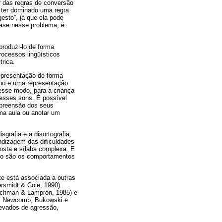
r das regras de conversão
o ter dominado uma regra
esto”, já que ela pode
base nesse problema, é
produzi-lo de forma
ocessos lingüísticos
rica.
epresentação de forma
gno e uma representação
esse modo, para a criança
e esses sons. É possível
preensão dos seus
uma aula ou anotar um
sgrafia e a disortografia,
endizagem das dificuldades
posta e sílaba complexa. E
udo são os comportamentos
e está associada a outras
rsmidt & Coie, 1990).
Lochman & Lampron, 1985) e
8). Newcomb, Bukowski e
levados de agressão,