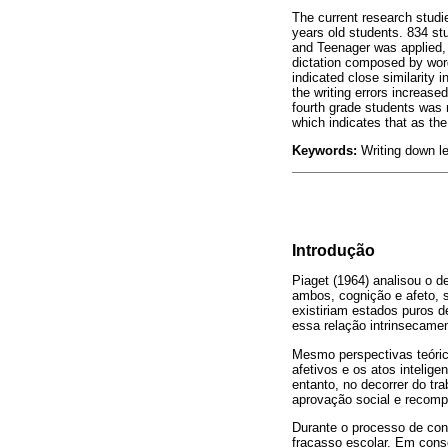
The current research studie
years old students. 834 st
and Teenager was applied,
dictation composed by words
indicated close similarity 
the writing errors increas
fourth grade students was 
which indicates that as th
Keywords:
Writing down lea
Introdução
Piaget (1964) analisou o 
ambos, cognição e afeto, 
existiriam estados puros d
essa relação intrinsecamen
Mesmo perspectivas teóric
afetivos e os atos intelig
entanto, no decorrer do tra
aprovação social e recomp
Durante o processo de con
fracasso escolar. Em cons