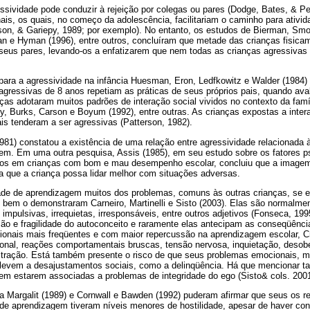
ssividade pode conduzir à rejeição por colegas ou pares (Dodge, Bates, & Petti
is, os quais, no começo da adolescência, facilitariam o caminho para ativid
on, & Gariepy, 1989; por exemplo). No entanto, os estudos de Bierman, Smoo
an e Hyman (1996), entre outros, concluíram que metade das crianças fisica
r seus pares, levando-os a enfatizarem que nem todas as crianças agressiva
ara a agressividade na infância Huesman, Eron, Ledfkowitz e Walder (1984) 
agressivas de 8 anos repetiam as práticas de seus próprios pais, quando ava
ças adotaram muitos padrões de interação social vividos no contexto da fam
y, Burks, Carson e Boyum (1992), entre outras. As crianças expostas a inte
is tenderam a ser agressivas (Patterson, 1982).
81) constatou a existência de uma relação entre agressividade relacionada à 
gem. Em uma outra pesquisa, Assis (1985), em seu estudo sobre os fatores ps
ios em crianças com bom e mau desempenho escolar, concluiu que a imagem 
ita que a criança possa lidar melhor com situações adversas.
ade de aprendizagem muitos dos problemas, comuns às outras crianças, se e
 bem o demonstraram Carneiro, Martinelli e Sisto (2003). Elas são normalme
impulsivas, irrequietas, irresponsáveis, entre outros adjetivos (Fonseca, 19
o e fragilidade do autoconceito e raramente elas antecipam as conseqüênc
onais mais freqüentes e com maior repercussão na aprendizagem escolar, Cr
ional, reações comportamentais bruscas, tensão nervosa, inquietação, desobed
rustração. Está também presente o risco de que seus problemas emocionais, 
 levem a desajustamentos sociais, como a delinqüência. Há que mencionar t
gem estarem associadas a problemas de integridade do ego (Sisto& cols. 2001
Margalit (1989) e Cornwall e Bawden (1992) puderam afirmar que seus os re
de aprendizagem tiveram níveis menores de hostilidade, apesar de haver con