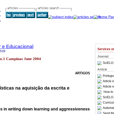
r e Educacional
Services 
3539
Journal
8 no.1 Campinas June 2004
SciELO 
Article
ARTIGOS
Portugu
Article 
Article 
ísticas na aquisição da escrita e
How to c
SciELO 
Curricu
Automati
ties in writing down learning and aggressiveness
Send thi