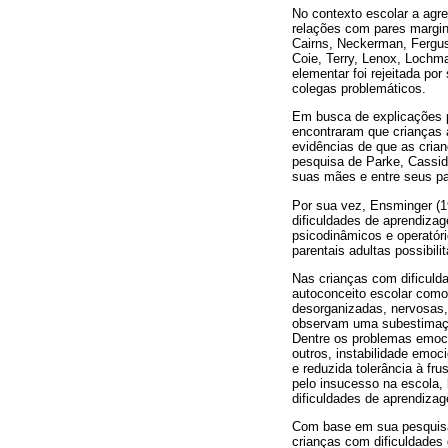
No contexto escolar a agre
relações com pares margina
Cairns, Neckerman, Fergus
Coie, Terry, Lenox, Lochm
elementar foi rejeitada po
colegas problemáticos.
Em busca de explicações p
encontraram que crianças 
evidências de que as crian
pesquisa de Parke, Cassid
suas mães e entre seus pa
Por sua vez, Ensminger (19
dificuldades de aprendiza
psicodinâmicos e operatór
parentais adultas possibil
Nas crianças com dificuld
autoconceito escolar como
desorganizadas, nervosas, 
observam uma subestimaçã
Dentre os problemas emoci
outros, instabilidade emoc
e reduzida tolerância à f
pelo insucesso na escola,
dificuldades de aprendiza
Com base em sua pesquisa 
crianças com dificuldades 