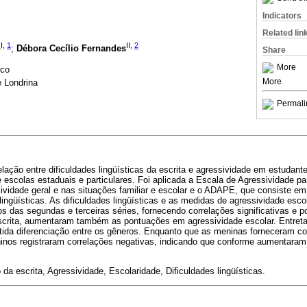
Indicators
Related lin
I,
1
II,
2
o
;
Débora Cecílio Fernandes
Share
More
sco
More
 Londrina
Permali
lação entre dificuldades lingüísticas da escrita e agressividade em estudant
 escolas estaduais e particulares. Foi aplicada a Escala de Agressividade p
ividade geral e nas situações familiar e escolar e o ADAPE, que consiste e
lingüísticas. As dificuldades lingüísticas e as medidas de agressividade esco
 das segundas e terceiras séries, fornecendo correlações significativas e po
crita, aumentaram também as pontuações em agressividade escolar. Entreta
tida diferenciação entre os gêneros. Enquanto que as meninas forneceram coe
ninos registraram correlações negativas, indicando que conforme aumentaram 
da escrita, Agressividade, Escolaridade, Dificuldades lingüísticas.