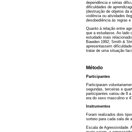
dependência e sérias dific
dificuldades de aprendizag
(destruição de objetos da 
violência ou atividades ile
desobediência às regras e 
Quanto à relação entre agr
que a estudasse. Ao lado d
estudado mais relacionado 
Bawden 1992; Smith & Stric
apresentassem dificuldade
tratar de uma situação faci
Método
Participantes
Participaram voluntariame
segundas, terceiras e quart
participantes variou de 8 
era do sexo masculino e 4
Instrumentos
Foram realizados dois tipo
sorteio para cada sala de a
Escala de Agressividade. A
quais sejam, a agressivida