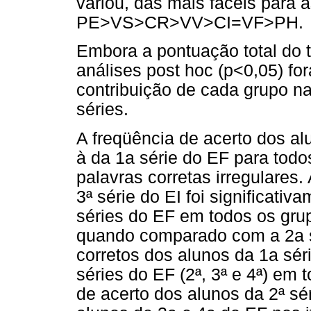
variou, das mais fáceis para a
PE>VS>CR>VV>CI=VF>PH.
Embora a pontuação total do t
análises post hoc (p<0,05) for
contribuição de cada grupo na
séries.
A freqüência de acerto dos al
à da 1a série do EF para tod
palavras corretas irregulares.
3ª série do EI foi significati
séries do EF em todos os grup
quando comparado com a 2a s
corretos dos alunos da 1a sé
séries do EF (2ª, 3ª e 4ª) em 
de acerto dos alunos da 2ª sé