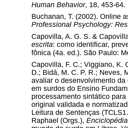
Human Behavior
, 18, 453-64.
Buchanan, T. (2002). Online 
Professional Psychology: Res
Capovilla, A. G. S. & Capovilla
escrita
: como identificar, pr
fônica (4a. ed.). São Paulo:
Capovilla, F. C.; Viggiano, K. 
D.; Bidá, M. C. P. R.; Neves, 
avaliar o desenvolvimento da
em surdos do Ensino Fundamen
processamento sintático para 
original validada e normatiz
Leitura de Sentenças (TCLS1.1
Raphael (Orgs.),
Enciclopédia