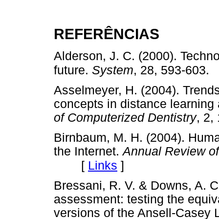
REFERÊNCIAS
Alderson, J. C. (2000). Techno
future.
System
, 28, 593-603.
Asselmeyer, H. (2004). Trend
concepts in distance learning
of Computerized Dentistry
, 2,
Birnbaum, M. H. (2004). Human
the Internet.
Annual Review o
[
Links
]
Bressani, R. V. & Downs, A. C
assessment: testing the equiv
versions of the Ansell-Casey 