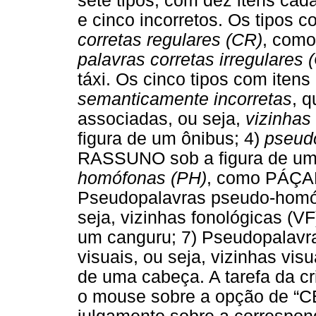
sete tipos, com dez itens cada
e cinco incorretos. Os tipos c
corretas regulares (CR)
, como
palavras corretas irregulares (
táxi. Os cinco tipos com itens 
semanticamente incorretas
, q
associadas, ou seja,
vizinhas
figura de um ônibus; 4)
pseudo
RASSUNO sob a figura de um
homófonas (PH)
, como PÁÇAR
Pseudopalavras pseudo-homóg
seja, vizinhas fonológicas (
um canguru; 7) Pseudopalavr
visuais, ou seja, vizinhas vi
de uma cabeça. A tarefa da cr
o mouse sobre a opção de “