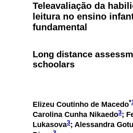
Teleavaliação da habil
leitura no ensino infant
fundamental
Long distance assessmen
schoolars
*
Elizeu Coutinho de Macedo
3
Carolina Cunha Nikaedo
; F
3
Lukasova
; Alessandra Got
3