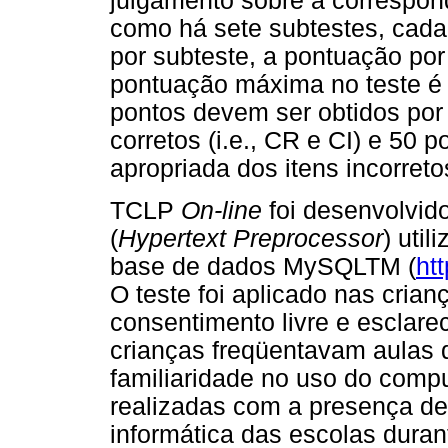
julgamento sobre a correspond
como há sete subtestes, cada 
por subteste, a pontuação por
pontuação máxima no teste é 
pontos devem ser obtidos por 
corretos (i.e., CR e CI) e 50 
apropriada dos itens incorreto
TCLP
On-line
foi desenvolvi
(
Hypertext Preprocessor
) uti
base de dados MySQLTM (
ht
O teste foi aplicado nas cria
consentimento livre e esclare
crianças freqüentavam aulas d
familiaridade no uso do compu
realizadas com a presença de
informática das escolas dura