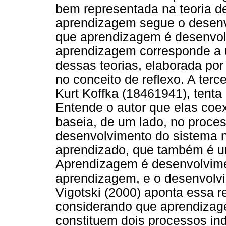
bem representada na teoria d
aprendizagem segue o desenv
que aprendizagem é desenvol
aprendizagem corresponde a
dessas teorias, elaborada por
no conceito de reflexo. A terc
Kurt Koffka (18461941), tenta c
Entende o autor que elas coe
baseia, de um lado, no proce
desenvolvimento do sistema n
aprendizado, que também é u
Aprendizagem é desenvolvime
aprendizagem, e o desenvolv
Vigotski (2000) aponta essa r
considerando que aprendizag
constituem dois processos ind