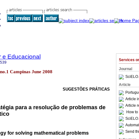
r e Educacional
Services 
3539
Journal
12 no.1 Campinas June 2008
SciELO 
Article
SUGESTÕES PRÁTICAS
Portugu
Article 
Article 
tégia para a resolução de problemas de
How to c
tico
SciELO 
Automati
Send thi
egy for solving mathematical problems