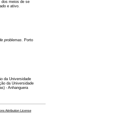
m dos meios de se
ado e ativo.
 de problemas
. Porto
o da Universidade
ão da Universidade
as) - Anhanguera
s Attribution License