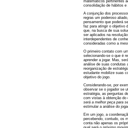
matemáticos pertinentes a
consolidação de hábitos e
A conjunção dos processos
regras um poderoso aliado
pensamento que poderá ser
faz para atingir o objetiv
que, na busca de sua sol
ser aplicados na resoluç
interdependentes de conhe
consideradas como a mesm
O primeiro contato com um
selecionando-se o que é re
aprender a jogar. Mas, ser
análise de suas condutas a
reorganização de estratég
estudante mobilize suas c
objetivo do jogo.
Considerando-se, por exem
observar se o jogador se u
estratégia, as perguntas d
com vistas à obtenção do 
será a melhor peça para 
estimular a análise do jog
Em um jogo, a coordenação 
percebendo, contudo, os m
conta não apenas os própr
qual será o próximo movim