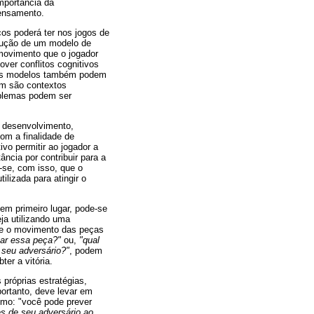
mportância da
pensamento.
os poderá ter nos jogos de
trução de um modelo de
movimento que o jogador
over conflitos cognitivos
ujos modelos também podem
em são contextos
oblemas podem ser
u desenvolvimento,
com a finalidade de
vo permitir ao jogador a
ncia por contribuir para a
-se, com isso, que o
lizada para atingir o
em primeiro lugar, pode-se
eja utilizando uma
o e o movimento das peças
ar essa peça?"
ou,
"qual
o seu adversário?"
, podem
er a vitória.
próprias estratégias,
ortanto, deve levar em
omo: "você pode prever
s de seu adversário ao