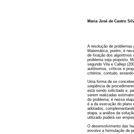
Maria José de Castro Sil
A resolução de problemas 
Matemática, porém, é nece
de fixação dos algoritmos
problema seja proposto. M
segundo Vila e Callejo (2
autônomos, críticos e prop
critérios, contudo, estand
Uma forma de se conceber
seqüência de procedimentos
está sendo solicitado e, p
serem realizadas estimati
do problema; é nessa etapa
é a da execução do plano 
adotados, complementando
etapa, a análise da solução
utilizado poderá ser empr
O desenvolvimento das ha
envolve a formulação de p