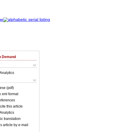
on Demand
Analytics
ese (pdf)
in xml format
references
ite this article
Analytics
c translation
s article by e-mail