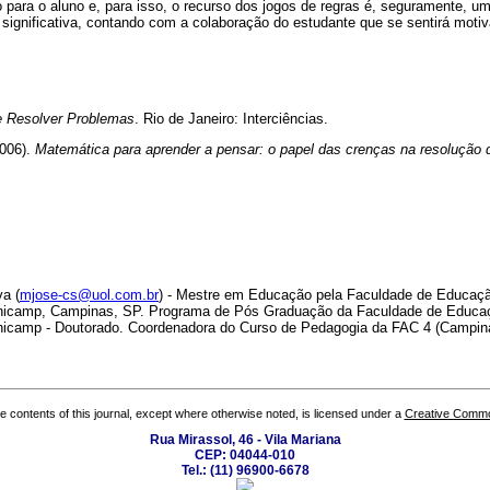
 para o aluno e, para isso, o recurso dos jogos de regras é, seguramente, u
ignificativa, contando com a colaboração do estudante que se sentirá motiv
e Resolver Problemas
. Rio de Janeiro: Interciências.
2006).
Matemática para aprender a pensar: o papel das crenças na resolução
a (
mjose-cs@uol.com.br
) - Mestre em Educação pela Faculdade de Educaçã
nicamp, Campinas, SP. Programa de Pós Graduação da Faculdade de Educaç
nicamp - Doutorado. Coordenadora do Curso de Pedagogia da FAC 4 (Campin
the contents of this journal, except where otherwise noted, is licensed under a
Creative Common
Rua Mirassol, 46 - Vila Mariana
CEP: 04044-010
Tel.: (11) 96900-6678