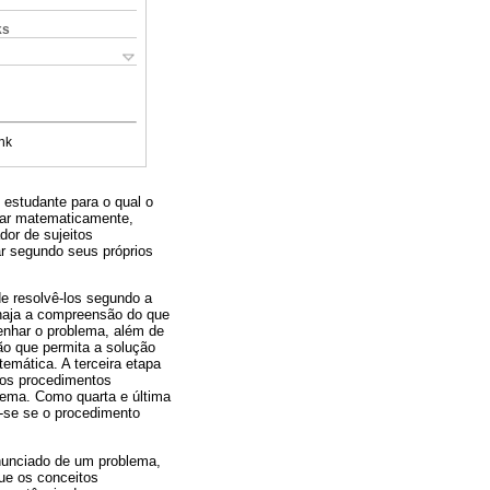
ks
nk
 estudante para o qual o
sar matematicamente,
dor de sujeitos
ar segundo seus próprios
e resolvê-los segundo a
 haja a compreensão do que
senhar o problema, além de
ão que permita a solução
emática. A terceira etapa
 os procedimentos
ema. Como quarta e última
ar-se se o procedimento
nunciado de um problema,
ue os conceitos