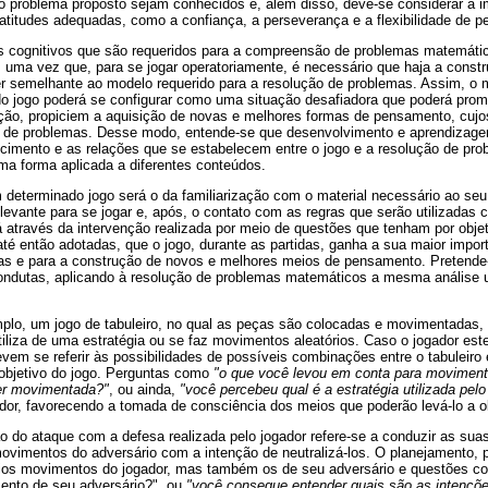
o problema proposto sejam conhecidos e, além disso, deve-se considerar a i
 atitudes adequadas, como a confiança, a perseverança e a flexibilidade de 
 cognitivos que são requeridos para a compreensão de problemas matemátic
, uma vez que, para se jogar operatoriamente, é necessário que haja a cons
 semelhante ao modelo requerido para a resolução de problemas. Assim, o 
o do jogo poderá se configurar como uma situação desafiadora que poderá prom
ução, propiciem a aquisição de novas e melhores formas de pensamento, c
ão de problemas. Desse modo, entende-se que desenvolvimento e aprendizag
cimento e as relações que se estabelecem entre o jogo e a resolução de pr
a forma aplicada a diferentes conteúdos.
 determinado jogo será o da familiarização com o material necessário ao se
levante para se jogar e, após, o contato com as regras que serão utilizadas 
á através da intervenção realizada por meio de questões que tenham por objeti
té então adotadas, que o jogo, durante as partidas, ganha a sua maior importâ
ias e para a construção de novos e melhores meios de pensamento. Pretende
ondutas, aplicando à resolução de problemas matemáticos a mesma análise uti
plo, um jogo de tabuleiro, no qual as peças são colocadas e movimentadas, 
tiliza de uma estratégia ou se faz movimentos aleatórios. Caso o jogador est
evem se referir às possibilidades de possíveis combinações entre o tabuleir
objetivo do jogo. Perguntas como
"o que você levou em conta para moviment
ser movimentada?"
, ou ainda,
"você percebeu qual é a estratégia utilizada pel
ador, favorecendo a tomada de consciência dos meios que poderão levá-lo a obt
do ataque com a defesa realizada pelo jogador refere-se a conduzir as suas 
ovimentos do adversário com a intenção de neutralizá-los. O planejamento, p
ios movimentos do jogador, mas também os de seu adversário e questões c
ento de seu adversário?", ou
"você consegue entender quais são as intençõe