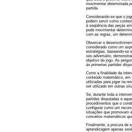
movimentar determinada p
partida.
Considerando-se que o jog
podem servir como contexto
à seqüência das peças em r
pode movimentar determina
com as regras, um determ
Observar o desenvolviment
considerado como um aspec
estratégias, baseando-se 
seu adversário, demonstran
objetivo do jogo. As pergu
às primeiras partidas disp
Como a finalidade da inter
conteúdo matemático, em t
utilizadas para jogar na r
ser utilizado em outras si
Se, durante toda a interve
partidas disputadas e aqu
procedimentos que o condu
configurar como um recurso
situações que promovam a 
conceitos matemáticos que 
Finalmente, a procura de 
aprendizagem apenas será 