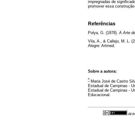
impregnadas de significado
promover essa construção s
Referências
Polya, G. (1978).
A Arte d
Vila, A., & Callejo, M. L. (
Alegre: Artmed.
Sobre a autora:
*
Maria José de Castro Silv
Estadual de Campinas - U
Estadual de Campinas - U
Educacional.
All 