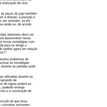
a realização de uma
e as peças do jogo também
ir à direção, à posição e
r, por exemplo, se ele
ou ainda se, de acordo
idas anteriores deve ser
derá desenvolver novas
er novas estratégias com
a para se atingir o
do melhor agora em relação
ins?"
.
 resolve problemas de
cionar as estratégias
 durante as partidas pode
as utilizadas durante as
ropriando de
os de regras poderá se
s, poderão emergir
ínio e a construção de
nvicção de que essa
s conceitos estiverem