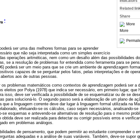
Indicators
Related lin
Share
*
va
More
More
Permali
poderá ser uma das melhores formas para se aprender
ssário que não seja interpretada como um simples exercício
 das operações aritméticas, nem como um desafio além das possibilidades do
as, se a resolução de problemas for entendida como ferramenta para se pen
006) poderá ser um meio para que se crie um ambiente de aprendizagem forma
ositivos capazes de se perguntar pelos fatos, pelas interpretações e de oper
o abertos aos de outras pessoas.
 os problemas matemáticos como contextos de aprendizagem poderá ser a d
 eleitos por Polya (1978) que indica ser necessário, em primeiro lugar, que
ara isso, deve ser verificada a possibilidade de se esquematizar ou de se de
vas para solucioná-lo. O segundo passo será a elaboração de um plano de aç
 que a linguagem corrente deve dar lugar à linguagem formal utilizada na Mat
elaborado, efetuando-se os cálculos, caso sejam necessários, analisando-se
-se esquemas e antevendo-se alternativas de resolução para o mesmo probl
 obtida deve ser realizada para detectar ou corrigir possíveis erros e verific
egado em problemas análogos.
bilidades de pensamento, que podem permitir ao estudante compreender o e
erguntas adequadas e a análise de suas variáveis. Também, deve-se supor q