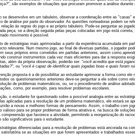
eça?"
, são exemplos de situações que procuram promover a análise durante 
o se desenvolve em um tabuleiro, observar a coordenação entre as "casas" 
 de análise por parte do observador. As questões norteadoras podem se refer
elação às regras do jogo e ao próprio tabuleiro. Pode-se perguntar ao jogado
da peça, se a direção seguida pelas peças colocadas em jogo está correta, 
inado movimento é possível.
o de estratégias mais aprimoradas a partir da experiência acumulada em part
to relevante. Num mesmo jogo, ao final de diversas partidas, o jogador po
em seus próprios erros cometidos em partidas anteriores, assim como aprend
do construir instrumentos cada vez mais eficientes para dar a resposta exigid
ntas, além da própria observação, poderão ser:
"você acredita que está jogan
utadas?"
, ou
"você é capaz de identificar quais jogadas boas e quais foram ru
venção proposta é a de possibilitar ao estudante aprimorar a forma como ele
odos os questionamentos anteriores deve-se perguntar a ele sobre como rela
esolução de problemas matemáticos, ou, se o procedimento de análise adotado
tuações, como, por exemplo, para resolver problemas escolares.
nção, o estudante for questionado sobre a possível analogia entre as estratégi
elas aplicadas para a resolução de um problema matemático, ele estará se ap
zirão a novas e melhores formas de pensamento. Assim, o trabalho com jog
 valioso para se propor problemas de forma atrativa e, na busca de soluçõe
compreensão que favorece a atividade, permitindo a reorganização do racioc
são significativos para o estudante.
estratégias diferenciadas para a resolução de problemas está ancorada na co
satisfatória se as situações em que forem apresentados e trabalhados esse