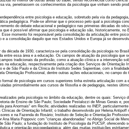
oduzida no interior de outras áreas do saber, sendo reconhecida como ciênci
ssa via, penetrassem os conhecimentos da psicologia que vinham sendo pro
rdependência entre psicologia e educação, sobretudo pela via da pedagogia, a
rática pedagógica. Pode-se afirmar que o processo pelo qual a psicologia co
cremento do debate educacional e pedagógico nas primeiras décadas do séc
ra que é possível afirmar que psicologia e educação são, historicamente, no
. Esse momento foi responsável pela consolidação da articulação entre psic
o e a consolidação daquilo que nos Estados Unidos e Europa já se desenvol
ir da década de 1930, caracteriza-se pela consolidação da psicologia no Bras
ida entre essa área e a educação. Os campos de atuação da psicologia que s
ampos tradicionais da profissão, como a atuação clínica e a intervenção so
zes na educação, respectivamente pela criação dos Serviços de Orientação Inf
 e de São Paulo e da Clínica do Instituto Sedes Sapientiae, com a finalida
pela Orientação Profissional, dentre outras ações educacionais, no campo do 
formal de psicologia em cursos superiores tinha estreita articulação com a 
culadas primordialmente aos cursos de filosofia e de pedagogia, nestes últi
realizados pela psicologia no âmbito da educação, dentre os quais: Serviço d
iretoria de Ensino de São Paulo; Sociedade Pestalozzi de Minas Gerais e, po
ola para Anormais" em Recife; atividades realizadas no INEP, particularmente
 Clínicas de Orientação Infantil; o trabalho desenvolvido por Helena Antipoff
sores e na Fazenda do Rosário; Instituto de Seleção e Orientação Profissio
or Ana Maria Poppovic com "crianças abandonadas" no Abrigo Social de Men
 de São Paulo; a fundação do Instituto de Psicologia da PUCSP, oferecendo 
êutica e orientação psicopedagógica; além das muitas instituições estritame