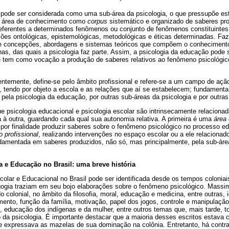
pode ser considerada como uma sub-área da psicologia, o que pressupõe es
e área de conhecimento como
corpus
sistemático e organizado de saberes pr
referentes a determinados fenômenos ou conjunto de fenômenos constituintes 
s ontológicas, epistemológicas, metodológicas e éticas determinadas. Faz
de concepções, abordagens e sistemas teóricos que compõem o conhecimento
as, das quais a psicologia faz parte. Assim, a psicologia da educação pode
 tem como vocação a produção de saberes relativos ao fenômeno psicológico
rentemente, define-se pelo âmbito profissional e refere-se a um campo de ação
, tendo por objeto a escola e as relações que aí se estabelecem; fundament
pela psicologia da educação, por outras sub-áreas da psicologia e por outra
ue psicologia educacional e psicologia escolar são intrinsecamente relaciona
à outra, guardando cada qual sua autonomia relativa. A primeira é uma
área
por finalidade produzir saberes sobre o fenômeno psicológico no processo edu
 profissional
, realizando intervenções no espaço escolar ou a ele relacionad
damentada em saberes produzidos, não só, mas principalmente, pela sub-área
a e Educação no Brasil: uma breve história
scolar e Educacional no Brasil pode ser identificada desde os tempos coloni
gia traziam em seu bojo elaborações sobre o fenômeno psicológico. Massimi
o colonial, no âmbito da filosofia, moral, educação e medicina, entre outras,
ento, função da família, motivação, papel dos jogos, controle e manipulaç
, educação dos indígenas e da mulher, entre outros temas que, mais tarde, t
da psicologia. É importante destacar que a maioria desses escritos estava
 e expressava as mazelas de sua dominação na colônia. Entretanto, há contr