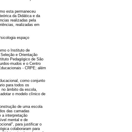
como esta permaneceu
eórica da Didática e da
cias realizadas pela
iências, realizadas em
sicologia espaço
mo o Instituto de
e Seleção e Orientação
stituto Pedagógico de São
Surdos-mudos e o Centro
 Educacionais - CRPE; além
educacional, como conjunto
rio para todos os
m no âmbito da escola,
adotar o modelo clínico de
construção de uma escola
ndos das camadas
 a interpretação
nível mental e de
ional", para justificar o
ógica colaboraram para