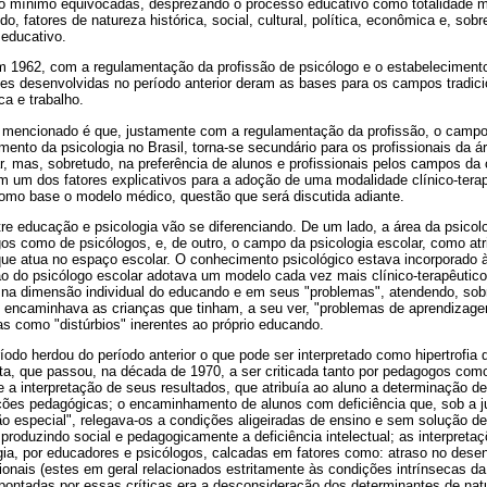
 no mínimo equivocadas, desprezando o processo educativo como totalidade m
o, fatores de natureza histórica, social, cultural, política, econômica e, sob
educativo.
 1962, com a regulamentação da profissão de psicólogo e o estabelecimento
es desenvolvidas no período anterior deram as bases para os campos tradici
ca e trabalho.
r mencionado é que, justamente com a regulamentação da profissão, o camp
mento da psicologia no Brasil, torna-se secundário para os profissionais da á
r, mas, sobretudo, na preferência de alunos e profissionais pelos campos da 
m um dos fatores explicativos para a adoção de uma modalidade clínico-tera
como base o modelo médico, questão que será discutida adiante.
tre educação e psicologia vão se diferenciando. De um lado, a área da psicol
os como de psicólogos, e, de outro, o campo da psicologia escolar, como atr
 que atua no espaço escolar. O conhecimento psicológico estava incorporado 
o do psicólogo escolar adotava um modelo cada vez mais clínico-terapêutico,
 na dimensão individual do educando e em seus "problemas", atendendo, so
e encaminhava as crianças que tinham, a seu ver, "problemas de aprendizage
s como "distúrbios" inerentes ao próprio educando.
íodo herdou do período anterior o que pode ser interpretado como hipertrofia
a, que passou, na década de 1970, a ser criticada tanto por pedagogos como 
 e a interpretação de seus resultados, que atribuía ao aluno a determinação d
ões pedagógicas; o encaminhamento de alunos com deficiência que, sob a jus
 especial", relegava-os a condições aligeiradas de ensino e sem solução de
produzindo social e pedagogicamente a deficiência intelectual; as interpret
ia, por educadores e psicólogos, calcadas em fatores como: atraso no desen
nais (estes em geral relacionados estritamente às condições intrínsecas da 
ntadas por essas críticas era a desconsideração dos determinantes de natur