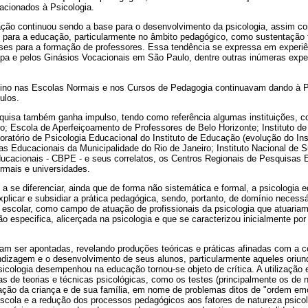
acionados à Psicologia.
ação continuou sendo a base para o desenvolvimento da psicologia, assim 
 para a educação, particularmente no âmbito pedagógico, como sustentação t
ses para a formação de professores. Essa tendência se expressa em experiên
pa e pelos Ginásios Vocacionais em São Paulo, dentre outras inúmeras exper
ino nas Escolas Normais e nos Cursos de Pedagogia continuavam dando à P
ulos.
uisa também ganha impulso, tendo como referência algumas instituições, co
o; Escola de Aperfeiçoamento de Professores de Belo Horizonte; Instituto d
boratório de Psicologia Educacional do Instituto de Educação (evolução do In
as Educacionais da Municipalidade do Rio de Janeiro; Instituto Nacional de 
ducacionais - CBPE - e seus correlatos, os Centros Regionais de Pesquisas
rmais e universidades.
 se diferenciar, ainda que de forma não sistemática e formal, a psicologia 
plicar e subsidiar a prática pedagógica, sendo, portanto, de domínio necessá
 escolar, como campo de atuação de profissionais da psicologia que atuaria
specifica, alicerçada na psicologia e que se caracterizou inicialmente por 
m ser apontadas, revelando produções teóricas e práticas afinadas com a 
dizagem e o desenvolvimento de seus alunos, particularmente aqueles oriu
sicologia desempenhou na educação tornou-se objeto de crítica. A utilização e
das de teorias e técnicas psicológicas, como os testes (principalmente os de 
zação da criança e de sua família, em nome de problemas ditos de "ordem emoc
cola e a redução dos processos pedagógicos aos fatores de natureza psicol