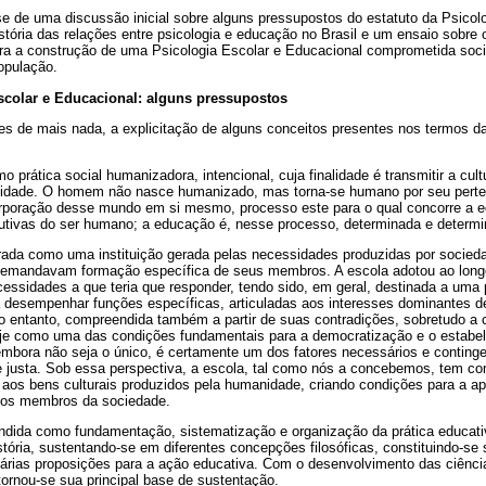
e de uma discussão inicial sobre alguns pressupostos do estatuto da Psicolo
stória das relações entre psicologia e educação no Brasil e um ensaio sobr
ra a construção de uma Psicologia Escolar e Educacional comprometida soc
opulação.
scolar e Educacional: alguns pressupostos
es de mais nada, a explicitação de alguns conceitos presentes nos termos d
rática social humanizadora, intencional, cuja finalidade é transmitir a cult
nidade. O homem não nasce humanizado, mas torna-se humano por seu pert
corporação desse mundo em si mesmo, processo este para o qual concorre a e
itutivas do ser humano; a educação é, nesse processo, determinada e determi
rada como uma instituição gerada pelas necessidades produzidas por socied
emandavam formação específica de seus membros. A escola adotou ao longo 
ssidades a que teria que responder, tendo sido, em geral, destinada a uma p
 desempenhar funções específicas, articuladas aos interesses dominantes 
no entanto, compreendida também a partir de suas contradições, sobretudo 
oje como uma das condições fundamentais para a democratização e o estabe
embora não seja o único, é certamente um dos fatores necessários e conting
 e justa. Sob essa perspectiva, a escola, tal como nós a concebemos, tem co
 aos bens culturais produzidos pela humanidade, criando condições para a a
 os membros da sociedade.
ndida como fundamentação, sistematização e organização da prática educat
tória, sustentando-se em diferentes concepções filosóficas, constituindo-se
várias proposições para a ação educativa. Com o desenvolvimento das ciência
tornou-se sua principal base de sustentação.