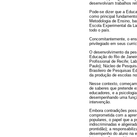
desenvolviam trabalhos rel
Pode-se dizer que a Educ
como principal fundamento
Metodologia de Ensino, ba
Escola Experimental da La
todo o país.
Concomitantemente, o ens
privilegiado em seus curríc
O desenvolvimento da pesq
Educação do Rio de Janeir
Profissional de Recife; La
Paulo); Núcleo de Pesquis
Brasileiro de Pesquisas E
da produção de escolas no
Nesse contexto, começam a
de saberes que pretende ex
educadores, e a psicologia
desempenhando uma função e
intervenção.
Embora contradições possa
comprometida com a apren
populares, o papel que a p
indiscriminadas e aligeira
prontidão); a responsabili
desempenho do aluno na es