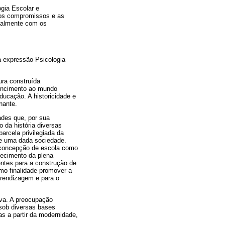
gia Escolar e
e os compromissos e as
ialmente com os
a expressão Psicologia
ura construída
encimento ao mundo
ducação. A historicidade e
nante.
ades que, por sua
da história diversas
arcela privilegiada da
de uma dada sociedade.
a concepção de escola como
lecimento da plena
entes para a construção de
mo finalidade promover a
prendizagem e para o
iva. A preocupação
 sob diversas bases
s a partir da modernidade,