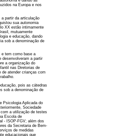
a autônoma e dando as
duzidos na Europa e nos
 partir da articulação
nquistou sua autonomia
ulo XX estão intimamente
 Brasil, mutuamente
ologia e educação, dando
via sob a denominação de
il e tem como base a
e desenvolveram a partir
bre a organização do
antil nas Diretorias de
de de atender crianças com
trabalho.
educação, pois as cátedras
mos sob a denominação de
e Psicologia Aplicada do
steriormente, Sociedade
 com a utilização de testes
 na Escola de
nal - ISOP-FGV; além dos
ores da Secretaria de Bem-
serviços de medidas
nte educacionais que