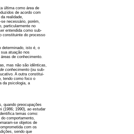
ta última como área de
oduzidos de acordo com
da realidade,
-se necessário, porém,
, particularmente no
 ser entendida como sub-
 constituinte do processo
 determinado, isto é, o
a sua atuação nos
s áreas de conhecimento.
das, mas não são idênticas,
 de conhecimento
(ou sub-
cativo. A outra constitui-
o, tendo como foco o
 da psicologia, a
ais, quando preocupações
 (1986; 1990), ao estudar
 identifica temas como:
ão do comportamento,
ornaram-se objetos de
 comprometida com os
adições, sendo que