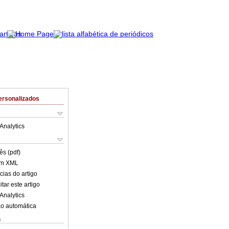
ersonalizados
Analytics
ês (pdf)
em XML
cias do artigo
tar este artigo
Analytics
o automática
s