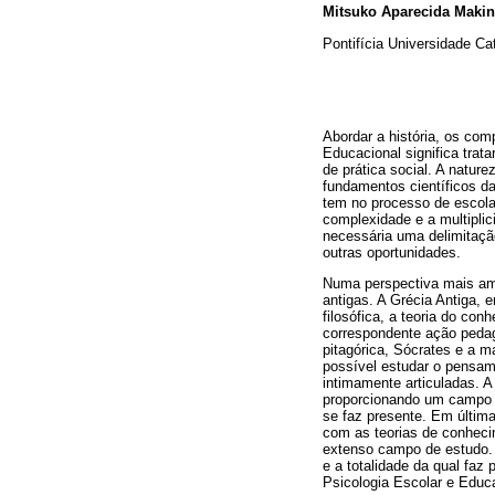
Mitsuko Aparecida Maki
Pontifícia Universidade Ca
Abordar a história, os com
Educacional significa tra
de prática social. A natu
fundamentos científicos d
tem no processo de escola
complexidade e a multipli
necessária uma delimitaçã
outras oportunidades.
Numa perspectiva mais amp
antigas. A Grécia Antiga, e
filosófica, a teoria do co
correspondente ação pedagó
pitagórica, Sócrates e a m
possível estudar o pensam
intimamente articuladas. 
proporcionando um campo 
se faz presente. Em últim
com as teorias de conheci
extenso campo de estudo. E
e a totalidade da qual faz 
Psicologia Escolar e Educa