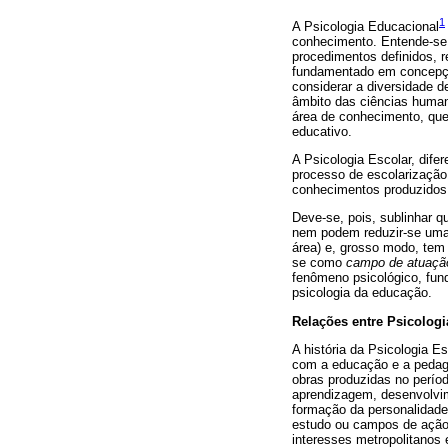
1
A Psicologia Educacional
conhecimento. Entende-s
procedimentos definidos, 
fundamentado em concepçõe
considerar a diversidade 
âmbito das ciências human
área de conhecimento, que
educativo.
A Psicologia Escolar, dife
processo de escolarização
conhecimentos produzidos 
Deve-se, pois, sublinhar q
nem podem reduzir-se uma 
área) e, grosso modo, tem 
se como
campo de atuação
fenômeno psicológico, fun
psicologia da educação.
Relações entre Psicologi
A história da Psicologia E
com a educação e a pedago
obras produzidas no períod
aprendizagem, desenvolvim
formação da personalidade
estudo ou campos de ação 
interesses metropolitanos