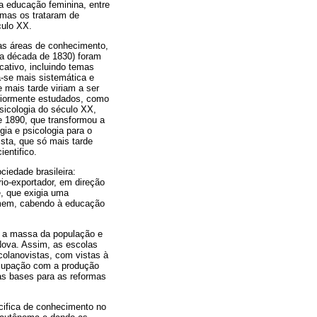
 educação feminina, entre
 mas os trataram de
culo XX.
ras áreas de conhecimento,
da década de 1830) foram
cativo, incluindo temas
-se mais sistemática e
 mais tarde viriam a ser
eriormente estudados, como
icologia do século XX,
e 1890, que transformou a
gia e psicologia para o
ista, que só mais tarde
entifico.
iedade brasileira:
io-exportador, em direção
e, que exigia uma
homem, cabendo à educação
a a massa da população e
Nova. Assim, as escolas
colanovistas, com vistas à
ocupação com a produção
as bases para as reformas
cifica de conhecimento no