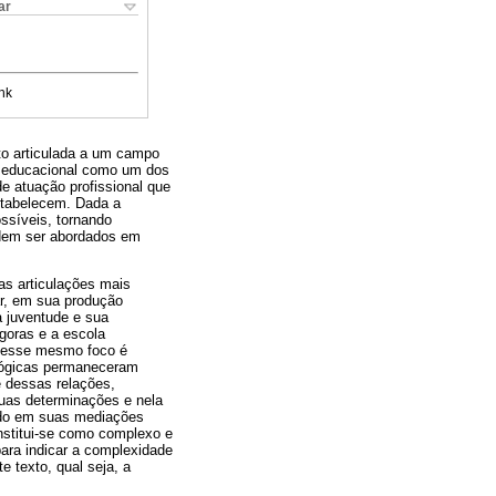
ar
nk
to articulada a um campo
ia educacional como um dos
e atuação profissional que
stabelecem. Dada a
ssíveis, tornando
odem ser abordados em
as articulações mais
zar, em sua produção
a juventude e sua
goras e a escola
or esse mesmo foco é
ológicas permaneceram
e dessas relações,
uas determinações e nela
tudo em suas mediações
nstitui-se como complexo e
para indicar a complexidade
e texto, qual seja, a