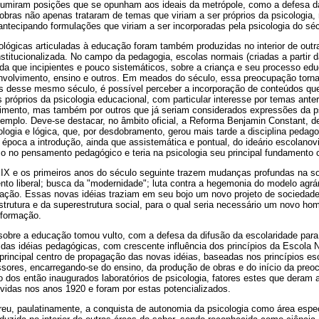
umiram posições que se opunham aos ideais da metrópole, como a defesa da
 obras não apenas trataram de temas que viriam a ser próprios da psicologia,
 antecipando formulações que viriam a ser incorporadas pela psicologia do sé
cológicas articuladas à educação foram também produzidas no interior de out
stitucionalizada. No campo da pedagogia, escolas normais (criadas a partir 
a que incipientes e pouco sistemáticos, sobre a criança e seu processo edu
volvimento, ensino e outros. Em meados do século, essa preocupação torna
is desse mesmo século, é possível perceber a incorporação de conteúdos que
 próprios da psicologia educacional, com particular interesse por temas ant
mento, mas também por outros que já seriam considerados expressões da ps
xemplo. Deve-se destacar, no âmbito oficial, a Reforma Benjamin Constant, d
cologia e lógica, que, por desdobramento, gerou mais tarde a disciplina pedago
época a introdução, ainda que assistemática e pontual, do ideário escolanov
co no pensamento pedagógico e teria na psicologia seu principal fundamento ci
XIX e os primeiros anos do século seguinte trazem mudanças profundas na soc
to liberal; busca da "modernidade"; luta contra a hegemonia do modelo agrár
ização. Essas novas idéias traziam em seu bojo um novo projeto de sociedad
estrutura e da superestrutura social, para o qual seria necessário um novo 
 formação.
sobre a educação tomou vulto, com a defesa da difusão da escolaridade par
das idéias pedagógicas, com crescente influência dos princípios da Escola 
principal centro de propagação das novas idéias, baseadas nos princípios es
sores, encarregando-se do ensino, da produção de obras e do início da pre
 dos então inaugurados laboratórios de psicologia, fatores estes que deram 
vidas nos anos 1920 e foram por estas potencializados.
reu, paulatinamente, a conquista de autonomia da psicologia como área espe