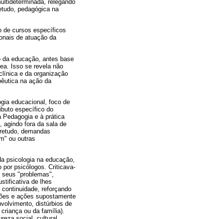
ultideterminada, relegando
retudo, pedagógica na
 de cursos específicos
onais de atuação da
o da educação, antes base
rea. Isso se revela não
clínica e da organização
pêutica na ação da
ogia educacional, foco de
ibuto específico do
à Pedagogia e à prática
 agindo fora da sala de
bretudo, demandas
m" ou outras
 da psicologia na educação,
por psicólogos. Criticava-
e seus "problemas",
tificativa de lhes
 continuidade, reforçando
ações e ações supostamente
volvimento, distúrbios de
criança ou da família).
eza social, cultural,