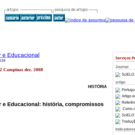
r e Educacional
Serviços P
539
Journal
n.2 Campinas dez. 2008
SciELO 
artigo
HISTÓRIA
Portugu
Artigo 
Referên
r e Educacional: história, compromissos
Como ci
SciELO 
Traduçã
Indicadore