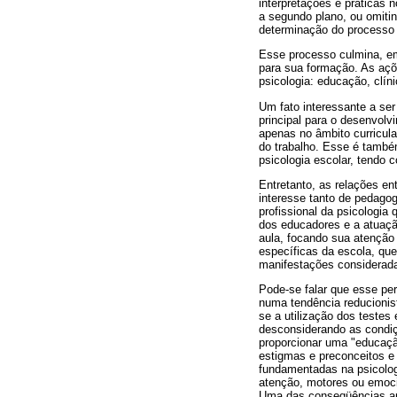
interpretações e práticas
a segundo plano, ou omitind
determinação do processo 
Esse processo culmina, em
para sua formação. As açõ
psicologia: educação, clíni
Um fato interessante a se
principal para o desenvolvi
apenas no âmbito curricula
do trabalho. Esse é també
psicologia escolar, tendo 
Entretanto, as relações en
interesse tanto de pedagog
profissional da psicologia
dos educadores e a atuaçã
aula, focando sua atenção
específicas da escola, qu
manifestações considerada
Pode-se falar que esse per
numa tendência reducionist
se a utilização dos testes
desconsiderando as condiç
proporcionar uma "educação
estigmas e preconceitos e 
fundamentadas na psicolog
atenção, motores ou emocio
Uma das conseqüências apo