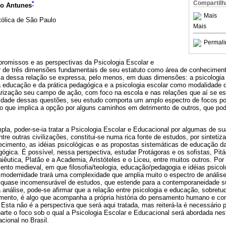
Compartilh
*
no Antunes
Mais
tólica de São Paulo
Mais
Permali
promissos e as perspectivas da Psicologia Escolar e
tar de três dimensões fundamentais de seu estatuto como área de conhecimen
reza dessa relação se expressa, pelo menos, em duas dimensões: a psicolog
a educação e da prática pedagógica e a psicologia escolar como modalidade d
rização seu campo de ação, com foco na escola e nas relações que aí se e
cidade dessas questões, seu estudo comporta um amplo espectro de focos po
o que implica a opção por alguns caminhos em detrimento de outros, que p
la, poder-se-ia tratar a Psicologia Escolar e Educacional por algumas de su
ntre outras civilizações, constitui-se numa rica fonte de estudos, por sinteti
nhecimento, as idéias psicológicas e as propostas sistemáticas de educação d
gica. É possível, nessa perspectiva, estudar Protágoras e os sofistas, Pitá
aiêutica, Platão e a Academia, Aristóteles e o Liceu, entre muitos outros. P
ento medieval, em que filosofia/teologia, educação/pedagogia e idéias psic
A modernidade trará uma complexidade que amplia muito o espectro de anális
quase incomensurável de estudos, que estende para a contemporaneidade s
a análise, pode-se afirmar que a relação entre psicologia e educação, sobre
mento, é algo que acompanha a própria história do pensamento humano e co
sta não é a perspectiva que será aqui tratada, mas reiterá-la é necessário 
parte o foco sob o qual a Psicologia Escolar e Educacional será abordada nest
cional no Brasil.