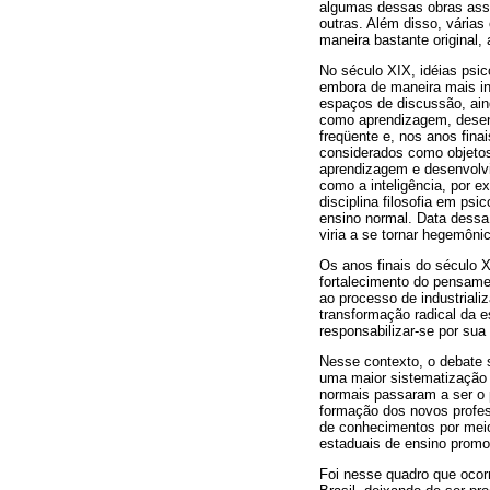
algumas dessas obras ass
outras. Além disso, várias
maneira bastante original,
No século XIX, idéias psi
embora de maneira mais in
espaços de discussão, aind
como aprendizagem, desen
freqüente e, nos anos fina
considerados como objetos
aprendizagem e desenvolvi
como a inteligência, por e
disciplina filosofia em psi
ensino normal. Data dessa 
viria a se tornar hegemôni
Os anos finais do século 
fortalecimento do pensamen
ao processo de industrial
transformação radical da 
responsabilizar-se por sua
Nesse contexto, o debate 
uma maior sistematização 
normais passaram a ser o 
formação dos novos profes
de conhecimentos por meio
estaduais de ensino promo
Foi nesse quadro que ocor