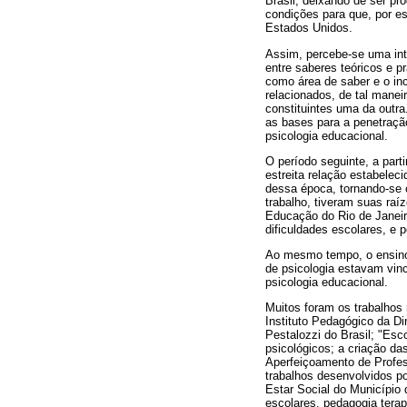
Brasil, deixando de ser pr
condições para que, por e
Estados Unidos.
Assim, percebe-se uma inte
entre saberes teóricos e p
como área de saber e o in
relacionados, de tal manei
constituintes uma da outra
as bases para a penetraçã
psicologia educacional.
O período seguinte, a part
estreita relação estabelec
dessa época, tornando-se c
trabalho, tiveram suas raí
Educação do Rio de Janeiro
dificuldades escolares, e 
Ao mesmo tempo, o ensino 
de psicologia estavam vin
psicologia educacional.
Muitos foram os trabalhos 
Instituto Pedagógico da D
Pestalozzi do Brasil; "Esc
psicológicos; a criação das
Aperfeiçoamento de Profes
trabalhos desenvolvidos p
Estar Social do Município
escolares, pedagogia terap