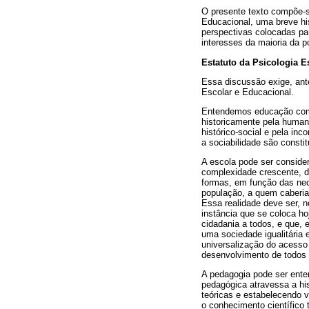
O presente texto compõe-s
Educacional, uma breve hi
perspectivas colocadas pa
interesses da maioria da p
Estatuto da Psicologia E
Essa discussão exige, ant
Escolar e Educacional.
Entendemos educação como p
historicamente pela huma
histórico-social e pela in
a sociabilidade são const
A escola pode ser conside
complexidade crescente, d
formas, em função das nece
população, a quem caberia
Essa realidade deve ser, 
instância que se coloca h
cidadania a todos, e que, 
uma sociedade igualitária
universalização do acesso
desenvolvimento de todos
A pedagogia pode ser ente
pedagógica atravessa a his
teóricas e estabelecendo 
o conhecimento científico 