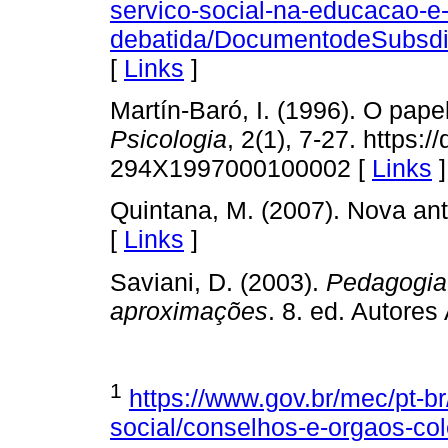
servico-social-na-educacao-e
debatida/DocumentodeSubsdi
[
Links
]
Martín-Baró, I. (1996). O pape
Psicologia
, 2(1), 7-27. https:
294X1997000100002 [
Links
]
Quintana, M. (2007). Nova ant
[
Links
]
Saviani, D. (2003).
Pedagogia h
aproximações
. 8. ed. Autores
1
https://www.gov.br/mec/pt-b
social/conselhos-e-orgaos-co