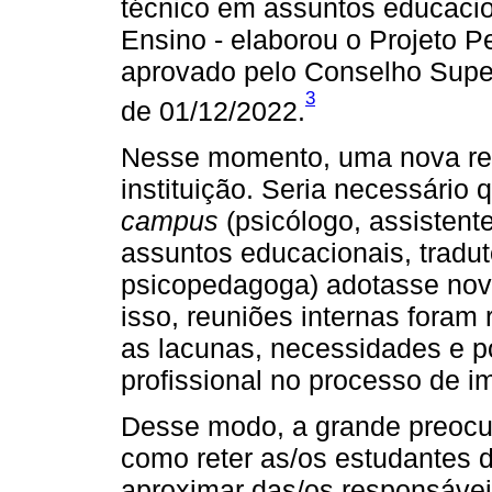
técnico em assuntos educacio
Ensino - elaborou o Projeto P
aprovado pelo Conselho Supe
3
de 01/12/2022.
Nesse momento, uma nova real
instituição. Seria necessário 
campus
(psicólogo, assistent
assuntos educacionais, traduto
psicopedagoga) adotasse nova
isso, reuniões internas foram 
as lacunas, necessidades e p
profissional no processo de i
Desse modo, a grande preocup
como reter as/os estudantes 
aproximar das/os responsáve