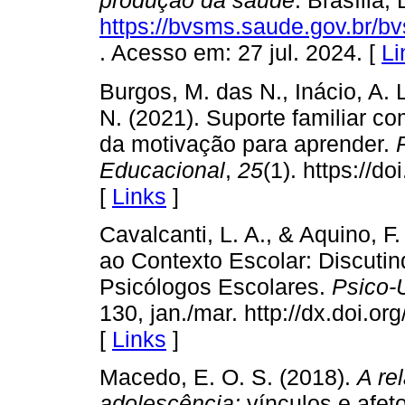
produção da saúde
. Brasília, 
https://bvsms.saude.gov.br/b
. Acesso em: 27 jul. 2024. [
Li
Burgos, M. das N., Inácio, A. L
N. (2021). Suporte familiar co
da motivação para aprender.
Educacional
,
25
(1). https://
[
Links
]
Cavalcanti, L. A., & Aquino, F
ao Contexto Escolar: Discuti
Psicólogos Escolares.
Psico-
130, jan./mar. http://dx.doi.
[
Links
]
Macedo, E. O. S. (2018).
A re
adolescência:
vínculos e afet