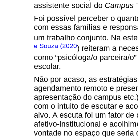
assistente social do
Campus
T
Foi possível perceber o quanto
com essas famílias e responsá
um trabalho conjunto. Na est
e Souza (2020
) reiteram a nec
como “psicóloga/o parceira/o
escolar.
Não por acaso, as estratégias
agendamento remoto e presenc
apresentação do campus etc.) 
com o intuito de escutar e ac
alvo. A escuta foi um fator d
afetivo-institucional e acolh
vontade no espaço que seria d