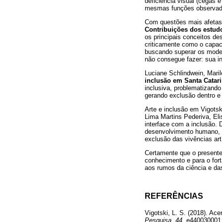
deficiência visual (cegas 
mesmas funções observadas
Com questões mais afetas 
Contribuições dos estudo
os principais conceitos de
criticamente como o capac
buscando superar os model
não consegue fazer: sua in
Luciane Schlindwein, Maril
inclusão em Santa Catar
inclusiva, problematizand
gerando exclusão dentro e 
Arte e inclusão em Vigotsk
Lima Martins Pederiva, Eli
interface com a inclusão. 
desenvolvimento humano, 
exclusão das vivências ar
Certamente que o presente 
conhecimento e para o for
aos rumos da ciência e da
REFERÊNCIAS
Vigotski, L. S. (2018). A
Pesquisa
,
44
, e440030001