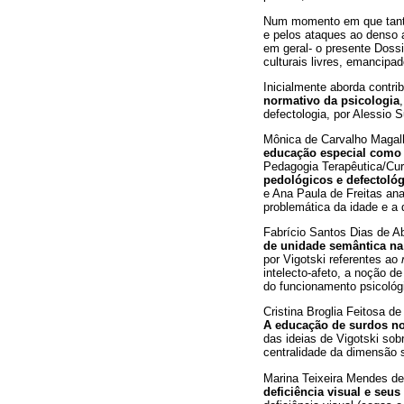
Num momento em que tanto 
e pelos ataques ao denso a
em geral- o presente Doss
culturais livres, emancipad
Inicialmente aborda contr
normativo da psicologia
defectologia, por Alessio S
Mônica de Carvalho Magalh
educação especial como
Pedagogia Terapêutica/Cu
pedológicos e defectológi
e Ana Paula de Freitas ana
problemática da idade e a d
Fabrício Santos Dias de A
de unidade semântica na 
por Vigotski referentes ao
intelecto-afeto, a noção d
do funcionamento psicológ
Cristina Broglia Feitosa d
A educação de surdos nos
das ideias de Vigotski sobr
centralidade da dimensão 
Marina Teixeira Mendes d
deficiência visual e seus