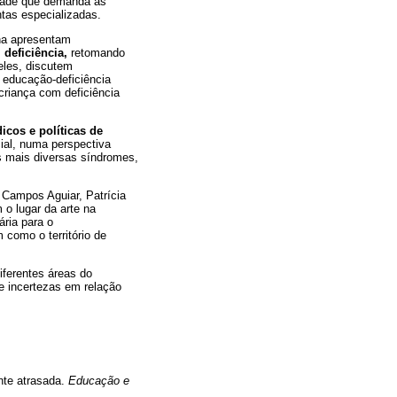
vidade que demanda as
tas especializadas.
ha apresentam
deficiência,
retomando
eles, discutem
 educação-deficiência
criança com deficiência
icos e políticas de
ial, numa perspectiva
s mais diversas síndromes,
 Campos Aguiar, Patrícia
 o lugar da arte na
ária para o
como o território de
iferentes áreas do
e incertezas em relação
nte atrasada.
Educação e