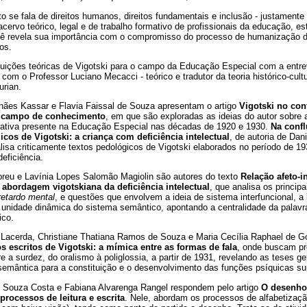
se fala de direitos humanos, direitos fundamentais e inclusão - justamente
cervo teórico, legal e de trabalho formativo de profissionais da educação, e
iê revela sua importância com o compromisso do processo de humanização d
os.
ibuições teóricas de Vigotski para o campo da Educação Especial com a entr
, com o Professor Luciano Mecacci - teórico e tradutor da teoria histórico-cul
urian.
ães Kassar e Flavia Faissal de Souza apresentam o artigo
Vigotski no con
 campo de conhecimento
, em que são exploradas as ideias do autor sobre a
rativa presente na Educação Especial nas décadas de 1920 e 1930.
Na confl
cos de Vigotski: a criança com deficiência intelectual
, de autoria de Dan
lisa criticamente textos pedológicos de Vigotski elaborados no período de 1
eficiência.
breu e Lavínia Lopes Salomão Magiolin são autores do texto
Relação afeto-i
abordagem vigotskiana da deficiência intelectual
, que analisa os princip
retardo mental
, e questões que envolvem a ideia de sistema interfuncional, a 
e unidade dinâmica do sistema semântico, apontando a centralidade da palav
ico.
e Lacerda, Christiane Thatiana Ramos de Souza e Maria Cecília Raphael de G
 escritos de Vigotski: a mímica entre as formas de fala
, onde buscam pr
e a surdez, do oralismo à poliglossia, a partir de 1931, revelando as teses g
semântica para a constituição e o desenvolvimento das funções psíquicas su
e Souza Costa e Fabiana Alvarenga Rangel respondem pelo artigo
O desenho
 processos de leitura e escrita
. Nele, abordam os processos de alfabetizaç