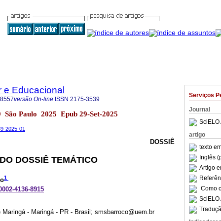
r e Educacional
Serviços P
-8557
versão On-line
ISSN
2175-3539
Journal
.29 São Paulo 2025 Epub 29-Set-2025
SciELO 
539-2025-01
artigo
DOSSIÊ
texto e
Inglês (
DO DOSSIÊ TEMÁTICO
Artigo 
1
Referên
co
Como ci
-0002-4136-8915
SciELO 
Traduçã
 Maringá - Maringá - PR - Brasil; smsbarroco@uem.br