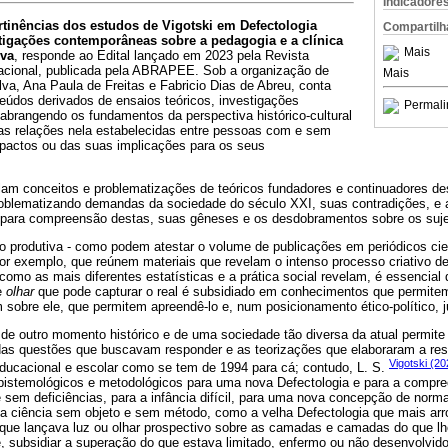
Indicadore
rtinências dos estudos de Vigotski em Defectologia
Compartilh
stigações contemporâneas sobre a pedagogia e a clínica
Mais
iva
, responde ao Edital lançado em 2023 pela Revista
acional, publicada pela ABRAPEE. Sob a organização de
Mais
va, Ana Paula de Freitas e Fabricio Dias de Abreu, conta
údos derivados de ensaios teóricos, investigações
Permali
 abrangendo os fundamentos da perspectiva histórico-cultural
das relações nela estabelecidas entre pessoas com e sem
mpactos ou das suas implicações para os seus
lam conceitos e problematizações de teóricos fundadores e continuadores 
oblematizando demandas da sociedade do século XXI, suas contradições, e 
 para compreensão destas, suas gêneses e os desdobramentos sobre os suje
 produtiva - como podem atestar o volume de publicações em periódicos cien
 por exemplo, que reúnem materiais que revelam o intenso processo criativo 
omo as mais diferentes estatísticas e a prática social revelam, é essencial
e
olhar
que pode capturar o real é subsidiado em conhecimentos que permitem
sobre ele, que permitem apreendê-lo e, num posicionamento ético-político, jun
 de outro momento histórico e de uma sociedade tão diversa da atual permite
a das questões que buscavam responder e as teorizações que elaboraram a res
Vigotski (2
educacional e escolar como se tem de 1994 para cá; contudo, L. S.
epistemológicos e metodológicos para uma nova Defectologia e para a compr
m deficiências, para a infância difícil, para uma nova concepção de normal
 ciência sem objeto e sem método, como a velha Defectologia que mais arro
, que lançava luz ou olhar prospectivo sobre as camadas e camadas do que lh
e, subsidiar a superação do que estava limitado, enfermo ou não desenvolvido