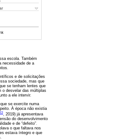
s
ar
nk
dessa escola. Também
a necessidade de a
itos.
tíficos e de solicitações
dessa sociedade, mas que
 que se tenham lentes que
 o desvelar das múltiplas
to a ele intervir.
 que se exercite numa
peito. À época não existia
022
, 2019) já apresentava
eensão do desenvolvimento
idade e de “defeito”.
lava o que faltava nos
es estava íntegro e que
.