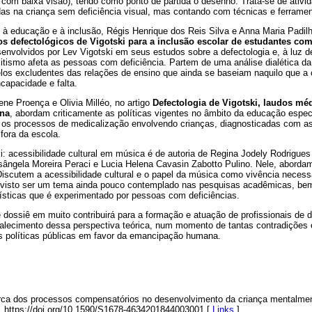
e com baixa visão), tendo como ponto de partida o desenho. Trata-se de ati
 na criança sem deficiência visual, mas contando com técnicas e ferramen
à educação e à inclusão, Régis Henrique dos Reis Silva e Anna Maria Padil
s defectológicos de Vigotski para a inclusão escolar de estudantes com 
senvolvidos por Lev Vigotski em seus estudos sobre a defectologia e, à luz d
itismo afeta as pessoas com deficiência. Partem de uma análise dialética da
os excludentes das relações de ensino que ainda se baseiam naquilo que a 
capacidade e falta.
ene Proença e Olivia Milléo, no artigo
Defectologia de Vigotski, laudos méd
ina
, abordam criticamente as políticas vigentes no âmbito da educação espec
o os processos de medicalização envolvendo crianças, diagnosticadas com a
fora da escola.
i: acessibilidade cultural em música é de autoria de Regina Jodely Rodrigues
sângela Moreira Peraci e Lucia Helena Cavasin Zabotto Pulino. Nele, abordam
Discutem a acessibilidade cultural e o papel da música como vivência necess
visto ser um tema ainda pouco contemplado nas pesquisas acadêmicas, bem 
tísticas que é experimentado por pessoas com deficiências.
dossiê em muito contribuirá para a formação e atuação de profissionais de d
talecimento dessa perspectiva teórica, num momento de tantas contradições 
s políticas públicas em favor da emancipação humana.
cerca dos processos compensatórios no desenvolvimento da criança mentalme
. https://doi.org/10.1590/S1678-4634201844003001 [
Links
]