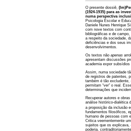
O presente dossiê,
(Im)Pe
(1924-1935) para as inve
numa perspectiva inclus
Psicologia Escolar e Educ
Daniele Nunes Henrique Sil
com nove textos com conte
bibliográficas e de campo,
a respeito da sociedade, 
deficiências e dos seus i
desenvolvimentos.
Os textos não
apenas
arro
apresentam discussões pr
academia expor subsídios
Assim, numa sociedade tão
de registros de patentes,
também é tão excludente, c
permitam “ver” o real. Ess
determinações que incidem 
Recuperar autores e obras
análise histórico-dialétic
a proposição da inclusão 
fundamentos filosóficos, 
humano de pessoas com e se
Critica veementemente uma
sujeitos que os explicava
poderia, contraditoriament