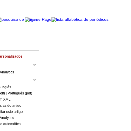
ersonalizados
Analytics
m
Inglês
pdf)
| Português (pdf)
em XML
cias do artigo
tar este artigo
Analytics
o automática