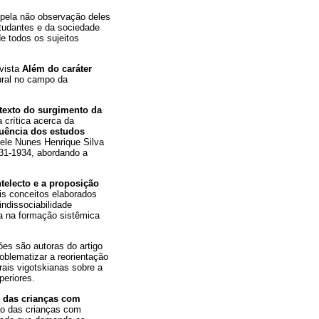
 pela não observação deles
studantes e da sociedade
e todos os sujeitos
evista
Além do caráter
tural no campo da
texto do surgimento da
 crítica acerca da
uência dos estudos
iele Nunes Henrique Silva
931-1934, abordando a
ntelecto e a proposição
ais conceitos elaborados
indissociabilidade
ra na formação sistêmica
óes são autoras do artigo
oblematizar a reorientação
erais vigotskianas sobre a
periores.
 das crianças com
ão das crianças com