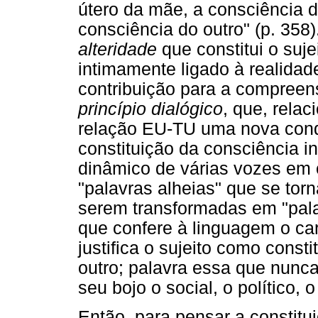
útero da mãe, a consciência d
consciência do outro" (p. 358).
alteridade
que constitui o sujei
intimamente ligado à realidade
contribuição para a compreens
princípio dialógico
, que, relac
relação EU-TU uma nova cond
constituição da consciência i
dinâmico de várias vozes em 
"palavras alheias" que se torn
serem transformadas em "pala
que confere à linguagem o car
justifica o sujeito como consti
outro; palavra essa que nunc
seu bojo o social, o político, 
Então, para pensar a constitu