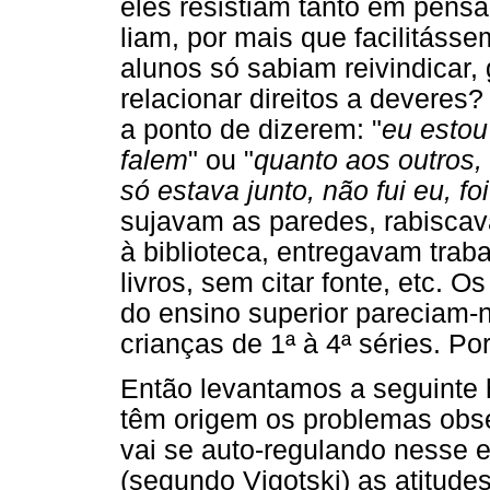
eles resistiam tanto em pensa
liam, por mais que facilitáss
alunos só sabiam reivindicar, 
relacionar direitos a deveres?
a ponto de dizerem: "
eu estou
falem
" ou "
quanto aos outros,
só estava junto, não fui eu, foi
sujavam as paredes, rabiscava
à biblioteca, entregavam traba
livros, sem citar fonte, etc. O
do ensino superior pareciam
crianças de 1ª à 4ª séries. Po
Então levantamos a seguinte 
têm origem os problemas obse
vai se auto-regulando nesse 
(segundo Vigotski) as atitude