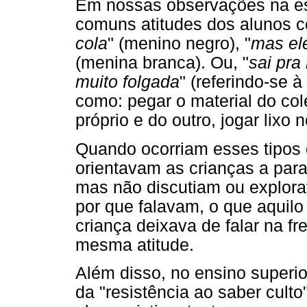
Em nossas observações na esc
comuns atitudes dos alunos c
cola
" (menino negro), "
mas el
(menina branca). Ou, "
sai pra
muito folgada
" (referindo-se à
como: pegar o material do col
próprio e do outro, jogar lixo 
Quando ocorriam esses tipos d
orientavam as crianças a par
mas não discutiam ou explor
por que falavam, o que aquilo 
criança deixava de falar na f
mesma atitude.
Além disso, no ensino superi
da "resistência ao saber cult