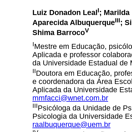
I
Luiz Donadon Leal
; Marilda
III
Aparecida Albuquerque
; S
V
Shima Barroco
I
Mestre em Educação, psicólo
Aplicada e professor colabor
da Universidade Estadual de 
II
Doutora em Educação, profe
e coordenadora da Área Escol
Aplicada da Universidade Est
mmfacci@wnet.com.br
III
Psicóloga da Unidade de Ps
Psicologia da Universidade Es
raalbuquerque@uem.br